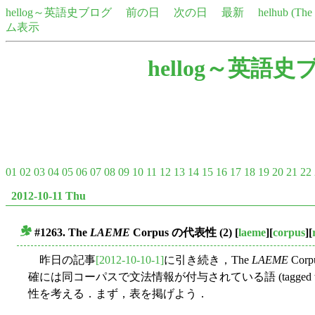
hellog～英語史ブログ
前の日
次の日
最新
helhub (Th
ム表示
hellog～英語史
01
02
03
04
05
06
07
08
09
10
11
12
13
14
15
16
17
18
19
20
21
22
2012-10-11 Thu
#1263. The
LAEME
Corpus の代表性 (2)
[
laeme
][
corpus
][
■
昨日の記事
[2012-10-10-1]
に引き続き，The
LAEME
Co
確には同コーパスで文法情報が付与されている語 (tagged
性を考える．まず，表を掲げよう．