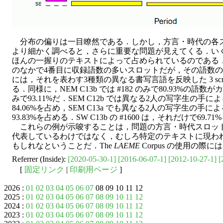
分布の偏りは一目瞭然である．しかし，方言・時代の各
より細かく調べると，さらに重要な問題が見えてくる．い
ほんの一握りのテキストによって占められているのである．例
のなかで4番目に収録語数の多いスロットだが，その語数の95
には，それを表わす3種類の異なる書写言語を反映した 3 scribal tex
る．同様に，NEM C13b では #182 のみで80.93%の語数が
みで93.11%だ．SEM C12b では異なる2人の写字生の手に
84.06%を占め，SEM C13a でも異なる2人の写字生の手に
93.83%を占める．SW C13b の #1600 は，それだけで69.
これらの例が示唆することは，問題の方言・時代スロッ
代表しているわけではなく，むしろ特定のテキストに現わ
もしれなということだ．The
LAEME
Corpus の使用の
Referrer (Inside):
[2020-05-30-1]
[2016-06-07-1]
[2012-10-27-1]
[
[
固定リンク
|
印刷用ページ
]
2026 :
01
02
03
04
05
06
07
08 09 10 11 12
2025 :
01
02
03
04
05
06
07
08
09
10
11
12
2024 :
01
02
03
04
05
06
07
08
09
10
11
12
2023 :
01
02
03
04
05
06
07
08
09
10
11
12