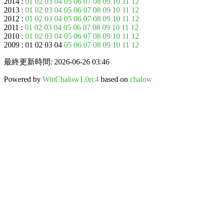
2014 :
01
02
03
04
05
06
07
08
09
10
11
12
2013 :
01
02
03
04
05
06
07
08
09
10
11
12
2012 :
01
02
03
04
05
06
07
08
09
10
11
12
2011 :
01
02
03
04
05
06
07
08
09
10
11
12
2010 :
01
02
03
04
05
06
07
08
09
10
11
12
2009 : 01 02 03 04
05
06
07
08
09
10
11
12
最終更新時間: 2026-06-26 03:46
Powered by
WinChalow1.0rc4
based on
chalow