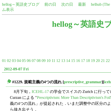
hellog～英語史ブログ
前の日
次の日
最新
helhub (Th
ム表示
hellog～英語史
01
02
03
04
05
06
07
08
09
10
11
12
13
14
15
16
17
18
19
20
21
22
2012-09-07 Fri
#1229. 規範主義の4つの流れ
[
prescriptive_grammar
][
iceh
■
8月下旬，
ICEHL-17
の学会でスイスの Zurich に行っ
Curzan による "
Prescriptivism: More Than Descriptivism's Foil
義の4つの流れ」が提起された．いまだ調整中の区分の
ら抜き出そう．