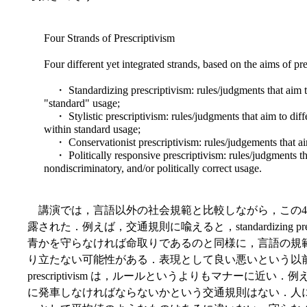
Four Strands of Prescriptivism
Four different yet integrated strands, based on the aims of pr
・ Standardizing prescriptivism: rules/judgments that aim t
"standard" usage;
・ Stylistic prescriptivism: rules/judgments that aim to diffe
within standard usage;
・ Conservationist prescriptivism: rules/judgements that aim
・ Politically responsive prescriptivism: rules/judgments th
nondiscriminatory, and/or politically correct usage.
講演では，言語以外の社会規範と比較しながら，この4
露された．例えば，交通規則に喩えると，standardizing pr
青かを守らなければ命取りであるのと同様に，言語の規
り立たない可能性がある．表現として良い悪いという以前のルー
prescriptivism は，ルールというよりもマナーに
に発車しなければならないかという交通規則はない．人