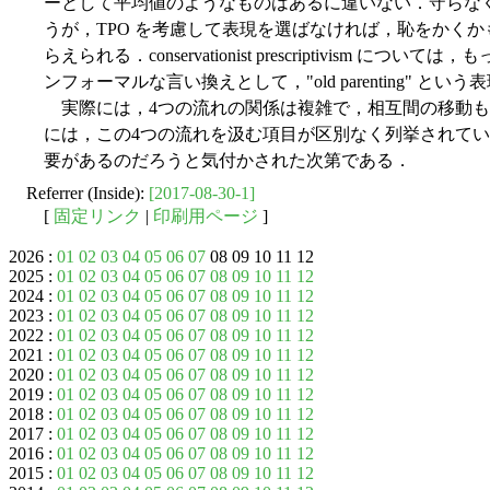
ーとして平均値のようなものはあるに違いない．守らな
うが，TPO を考慮して表現を選ばなければ，恥をかく
らえられる．conservationist prescriptivism
ンフォーマルな言い換えとして，"old parenting" 
実際には，4つの流れの関係は複雑で，相互間の移動も
には，この4つの流れを汲む項目が区別なく列挙されて
要があるのだろうと気付かされた次第である．
Referrer (Inside):
[2017-08-30-1]
[
固定リンク
|
印刷用ページ
]
2026 :
01
02
03
04
05
06
07
08 09 10 11 12
2025 :
01
02
03
04
05
06
07
08
09
10
11
12
2024 :
01
02
03
04
05
06
07
08
09
10
11
12
2023 :
01
02
03
04
05
06
07
08
09
10
11
12
2022 :
01
02
03
04
05
06
07
08
09
10
11
12
2021 :
01
02
03
04
05
06
07
08
09
10
11
12
2020 :
01
02
03
04
05
06
07
08
09
10
11
12
2019 :
01
02
03
04
05
06
07
08
09
10
11
12
2018 :
01
02
03
04
05
06
07
08
09
10
11
12
2017 :
01
02
03
04
05
06
07
08
09
10
11
12
2016 :
01
02
03
04
05
06
07
08
09
10
11
12
2015 :
01
02
03
04
05
06
07
08
09
10
11
12