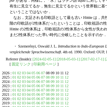
pûr
がある．同様に，「水」はラテン語
aqua
に対してギ
有生に見立てるか，無生に見立てるかという世界観に基
ということではないか．
なお，文証される印欧語として最も古い Hittite は
階の印欧語が2性体系だったということは，印欧祖語の
Hittite の2性体系は，印欧祖語の3性体系から女性が
まだ2性体系だった早い時代に分岐したことを示すのか
・ Szemerényi, Oswald J. L.
Introduction to Indo-European L
vergleichende Sprachwissenschaft
. 4th ed. 1990. Oxford: OUP, 
Referrer (Inside):
[2024-02-05-1]
[2018-05-03-1]
[2017-02-17-1]
[
[
固定リンク
|
印刷用ページ
]
2026 :
01
02
03
04
05
06
07
08 09 10 11 12
2025 :
01
02
03
04
05
06
07
08
09
10
11
12
2024 :
01
02
03
04
05
06
07
08
09
10
11
12
2023 :
01
02
03
04
05
06
07
08
09
10
11
12
2022 :
01
02
03
04
05
06
07
08
09
10
11
12
2021 :
01
02
03
04
05
06
07
08
09
10
11
12
2020 :
01
02
03
04
05
06
07
08
09
10
11
12
2019 :
01
02
03
04
05
06
07
08
09
10
11
12