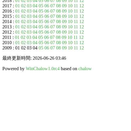
2018 :
01
02
03
04
05
06
07
08
09
10
11
12
2017 :
01
02
03
04
05
06
07
08
09
10
11
12
2016 :
01
02
03
04
05
06
07
08
09
10
11
12
2015 :
01
02
03
04
05
06
07
08
09
10
11
12
2014 :
01
02
03
04
05
06
07
08
09
10
11
12
2013 :
01
02
03
04
05
06
07
08
09
10
11
12
2012 :
01
02
03
04
05
06
07
08
09
10
11
12
2011 :
01
02
03
04
05
06
07
08
09
10
11
12
2010 :
01
02
03
04
05
06
07
08
09
10
11
12
2009 : 01 02 03 04
05
06
07
08
09
10
11
12
最終更新時間: 2026-06-26 03:46
Powered by
WinChalow1.0rc4
based on
chalow