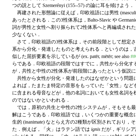
つの説として Szemerényi (155--57) の論に耳を傾けよう．
再建された形態論に従えば，印欧祖語には男性 (masculine) ，女性
あったとされる．この3性体系は，Balto-Slavic や Ge
詞が男性と女性へ割り振られて2性体系へと再編成された言語も
少なくない．
さて，印欧祖語の3性体系は，その前段階として想定される共性 (c
系から分化・発達したものと考えられる．というのは，
似した屈折要素を示しているが (ex. patēr, mētēr; see also
##
らである．印欧祖語の段階ではすでに，共性から分化す
が，共性と中性の2性体系が前段階にあったという仮説
共性から女性が分化・発達したのはなぜかという問題
よれば，たまたま特定の音形をもっていた「女性」など
に含まれる母音などが，他の名詞においても女性名詞を
のではないかといわれる．
では，原初の共生と中性の2性システムが，そもそも最初に生
解はこうである．印欧祖語では，いくつかの重要な概念に対して
生的 (inanimate) なとらえ方の2種類が区別されて
た．例えば，「火」はラテン語では
ignis
だが，ギリシア