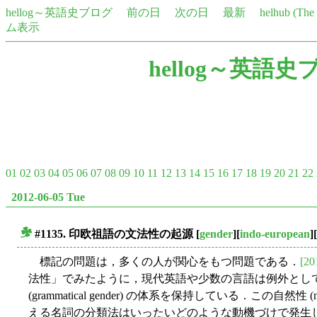
hellog～英語史ブログ
前の日
次の日
最新
helhub (Th
ム表示
hellog～英語史
01
02
03
04
05
06
07
08
09
10
11
12
13
14
15
16
17
18
19
20
21
22
2012-06-05 Tue
#1135. 印欧祖語の文法性の起源
[
gender
][
indo-european
][
■
標記の問題は，多くの人が関心をもつ問題である．
[20
法性」でみたように，現代英語や少数の言語は例外とし
(grammatical gender) の体系を保持している．この自然性 (
える名詞の分類法はいったいどのような動機づけで発生