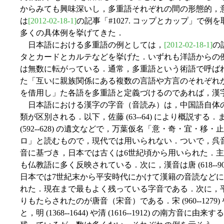
からみても興味深いし，多重語それぞれの間の形態的，
は
[2012-02-18-1]
の記事「#1027. コップとカップ」で
多くの具体例を挙げてきた．
日本語における多重語の例としては，
[2012-02-18-1]
の
タとカードとカルテなどを挙げた．いずれも洋語からの
は無数に転がっている．通常，多重語という術語で呼ば
た「互いに親族関係にある複数の言語や方言のそれぞれ
を借用し」た各語を多重語と定義づけるのであれば，漢
日本語における漢字の字音（音読み）は，中国語自体の
類が区別される．以下，佐藤 (63--64) により概説す
(592--628) の遺文などで，万葉仮名「意・奇・宜・
ロ」と読むもので，現代では用いられない．ついで，呉音は，中
音に基づき，日本では古くは6世紀頃から用いられた．
も仏教語に多く反映されている．次に，漢音は唐 (618--
日本では7世紀末から平安時代にかけて漢籍の音読など
れた．現在まで最もよく残っている字音である．次に，
りもたらされたのが唐音（宋音）である．宋 (960--1279) や
と，明 (1368--1644) や清 (1616--1912) の