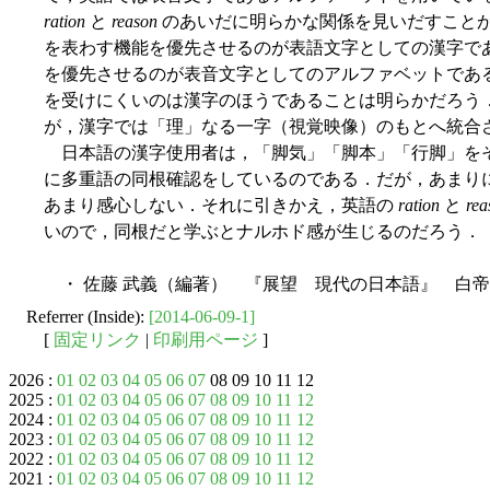
ration
と
reason
のあいだに明らかな関係を見いだすこと
を表わす機能を優先させるのが表語文字としての漢字で
を優先させるのが表音文字としてのアルファベットであ
を受けにくいのは漢字のほうであることは明らかだろう
が，漢字では「理」なる一字（視覚映像）のもとへ統合
日本語の漢字使用者は，「脚気」「脚本」「行脚」を
に多重語の同根確認をしているのである．だが，あまり
あまり感心しない．それに引きかえ，英語の
ration
と
rea
いので，同根だと学ぶとナルホド感が生じるのだろう．
・ 佐藤 武義（編著） 『展望 現代の日本語』 白帝社
Referrer (Inside):
[2014-06-09-1]
[
固定リンク
|
印刷用ページ
]
2026 :
01
02
03
04
05
06
07
08 09 10 11 12
2025 :
01
02
03
04
05
06
07
08
09
10
11
12
2024 :
01
02
03
04
05
06
07
08
09
10
11
12
2023 :
01
02
03
04
05
06
07
08
09
10
11
12
2022 :
01
02
03
04
05
06
07
08
09
10
11
12
2021 :
01
02
03
04
05
06
07
08
09
10
11
12