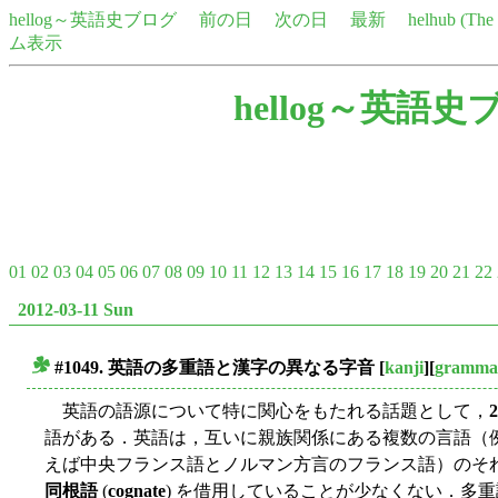
hellog～英語史ブログ
前の日
次の日
最新
helhub (Th
ム表示
hellog～英語史
01
02
03
04
05
06
07
08
09
10
11
12
13
14
15
16
17
18
19
20
21
22
2012-03-11 Sun
#1049. 英語の多重語と漢字の異なる字音
[
kanji
][
gramma
■
英語の語源について特に関心をもたれる話題として，
語がある．英語は，互いに親族関係にある複数の言語（
えば中央フランス語とノルマン方言のフランス語）のそ
同根語
(
cognate
) を借用していることが少なくない．多