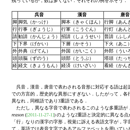
残っているが，数は多くない．それぞれの例を示そう．
呉音
漢音
唐音
脚
脚気（かっけ）
脚本（きゃくほん）
行脚（あん
行
行事（ぎょうじ）
行軍（こうぐん）
行灯（あん
請
勧請（かんじょう）
招請（しょうせい）
普請（ふし
下
下界（げかい）
下層（かそう）
下火（あこ
外
外典（げてん）
外国（がいこく）
外郎（うい
頭
頭脳（ずのう）
頭部（とうぶ）
塔頭（たっ
経
経文（きょうもん）
経済（けいざい）
看経（かん
呉音，漢音，唐音で表わされる音形に対応する語は起
での方言的，歴史的な異形にすぎない．したがって，各
異なれ，同根語であり3重語である．
ただし，異なる字音で表わされるこのような多重語が
reason
(
[2011-11-27-1]
) のような2重語と決定的に異なる
「行」なりの漢字の字形，視覚に訴える表語文字が，字
て，英語では表音文字であるアルファベットを用いてい