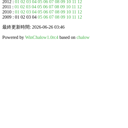
2012 :
01
02
03
04
05
06
07
08
09
10
11
12
2011 :
01
02
03
04
05
06
07
08
09
10
11
12
2010 :
01
02
03
04
05
06
07
08
09
10
11
12
2009 : 01 02 03 04
05
06
07
08
09
10
11
12
最終更新時間: 2026-06-26 03:46
Powered by
WinChalow1.0rc4
based on
chalow