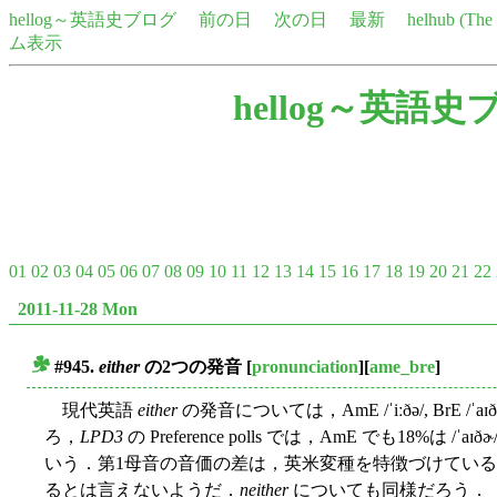
hellog～英語史ブログ
前の日
次の日
最新
helhub (Th
ム表示
hellog～英語史
01
02
03
04
05
06
07
08
09
10
11
12
13
14
15
16
17
18
19
20
21
22
2011-11-28 Mon
#945.
either
の2つの発音
[
pronunciation
][
ame_bre
]
■
現代英語
either
の発音については，AmE /ˈiːðə/, BrE
ろ，
LPD3
の Preference polls では，AmE でも18%は /ˈa
いう．第1母音の音価の差は，英米変種を特徴づけてい
るとは言えないようだ．
neither
についても同様だろう．