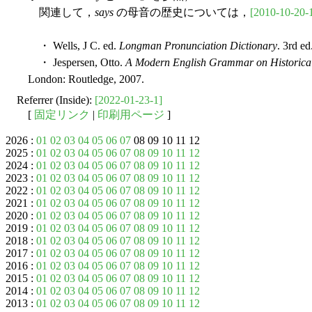
関連して，
says
の母音の歴史については，
[2010-10-20-
・ Wells, J C. ed.
Longman Pronunciation Dictionary
. 3rd e
・ Jespersen, Otto.
A Modern English Grammar on Historical
London: Routledge, 2007.
Referrer (Inside):
[2022-01-23-1]
[
固定リンク
|
印刷用ページ
]
2026 :
01
02
03
04
05
06
07
08 09 10 11 12
2025 :
01
02
03
04
05
06
07
08
09
10
11
12
2024 :
01
02
03
04
05
06
07
08
09
10
11
12
2023 :
01
02
03
04
05
06
07
08
09
10
11
12
2022 :
01
02
03
04
05
06
07
08
09
10
11
12
2021 :
01
02
03
04
05
06
07
08
09
10
11
12
2020 :
01
02
03
04
05
06
07
08
09
10
11
12
2019 :
01
02
03
04
05
06
07
08
09
10
11
12
2018 :
01
02
03
04
05
06
07
08
09
10
11
12
2017 :
01
02
03
04
05
06
07
08
09
10
11
12
2016 :
01
02
03
04
05
06
07
08
09
10
11
12
2015 :
01
02
03
04
05
06
07
08
09
10
11
12
2014 :
01
02
03
04
05
06
07
08
09
10
11
12
2013 :
01
02
03
04
05
06
07
08
09
10
11
12