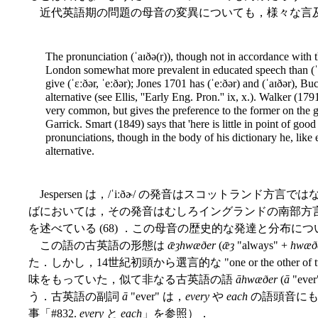
近代英語期の問題の母音の変異についても，様々な言
The pronunciation (ˈaɪðə(r)), though not in accordance with t
London somewhat more prevalent in educated speech than (ˈiː
give (ˈɛːðər, ˈeːðər); Jones 1701 has (ˈeːðər) and (ˈaɪðər), B
alternative (see Ellis, ''Early Eng. Pron.'' ix, x.). Walker (1791
very common, but gives the preference to the former on the g
Garrick. Smart (1849) says that 'here is little in point of go
pronunciations, though in the body of his dictionary he, like ea
alternative.
Jespersen は，/ˈiːðɚ/ の発音はスコットランド
ばにおいては，その発音はむしろイングランドの南部方言で多
を述べている (68) ．この母音の歴史的な発達と分布
この語の古英語の形態は
ǣȝhwæðer
(
ǣȝ
"always" +
hwæð
た．しかし，14世紀初頭から選言的な "one or the othe
味をもっていた，似て非なる古英語の語
āhwæðer
(
ā
"ever
う．古英語の副詞
ā
"ever" は，
every
や
each
の語頭音にも
事「#832.
every
と
each
」を参照）．