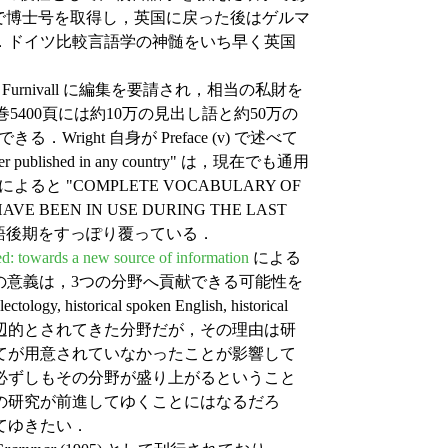
の研究で博士号を取得し，英国に戻った後はゲルマ
．ドイツ比較言語学の神髄をいち早く英国
Furnivall に編集を要請され，相当の私財を
400頁には約10万の見出し語と約50万の
right 自身が Preface (v) で述べて
ry ever published in any country" は，現在でも通用
 "COMPLETE VOCABULARY OF
HAVE BEEN IN USE DURING THE LAST
代英語後期をすっぽり覆っている．
d: towards a new source of information
による
ne の意義は，3つの分野へ貢献できる可能性を
storical spoken English, historical
れも英語史では周辺的とされてきた分野だが，その理由は研
てが用意されていなかったことが影響して
必ずしもその分野が盛り上がるということ
の研究が前進してゆくことにはなるだろ
てゆきたい．