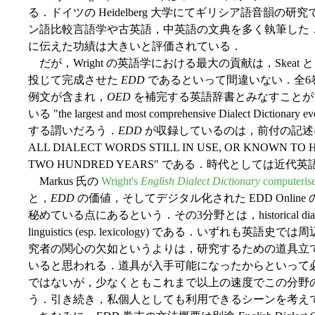
る．ドイツの Heidelberg 大学にてギリシア語音韻
ン語比較言語学や古英語，中英語の文典を多く執筆した
に伝えた功績は大きいと評価されている．
だが，Wright の英語学における最大の貢献は，Skeat と 
投じて完成させた
EDD
であるといって間違いない．全6巻5
例文が含まれ，
OED
を補完する英語辞書とみなすことができる．W
いる "the largest and most comprehensive Dialect Dictiona
する謂いだろう．
EDD
が収録しているのは，前付の記述によると
ALL DIALECT WORDS STILL IN USE, OR KNOWN TO 
TWO HUNDRED YEARS" である．時代としては近
Markus 氏の
Wright's
English Dialect Dictionary
computerise
と，
EDD
の価値，そしてデジタル化された EDD Onli
秘めている点にあるという．その3分野とは，historical dialectology, hi
linguistics (esp. lexicology) である．いず
究者の関心の欠如というよりは，研究するための道具立
いると思われる．道具が入手可能になったからといって
ではないが，少なくともこれまで以上の速度でこの分野
う．引き続き，私個人としても利用できるシーンを考え