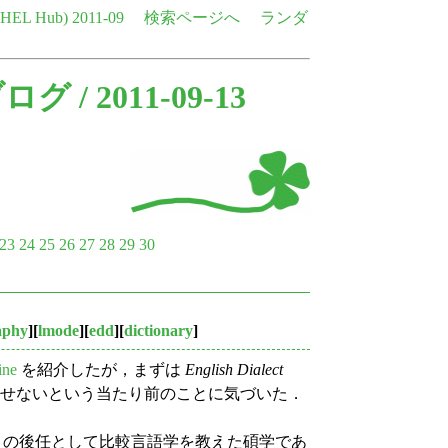
e HEL Hub)
2011-09
検索ページへ
ランダ
ブログ
/ 2011-09-13
23
24
25
26
27
28
29
30
aphy
][
lmode
][
edd
][
dictionary
]
ine
を紹介したが，まずは
English Dialect
せないという当たり前のことに気づいた．
 Max Müller の後任として比較言語学を教えた碩学であ