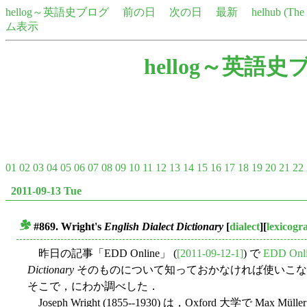
hellog～英語史ブログ
前の日
次の日
最新
helhub (Th
ム表示
hellog～英語史
01
02
03
04
05
06
07
08
09
10
11
12
13
14
15
16
17
18
19
20
21
22
2011-09-13 Tue
#869. Wright's
English Dialect Dictionary
[
dialect
][
lexicogr
■
昨日の記事「EDD Online」 (
[2011-09-12-1]
) で
EDD Onl
Dictionary
そのものについて知っておかなければ使いこな
そこで，にわか調べした．
Joseph Wright (1855--1930) は，Oxford 大学で