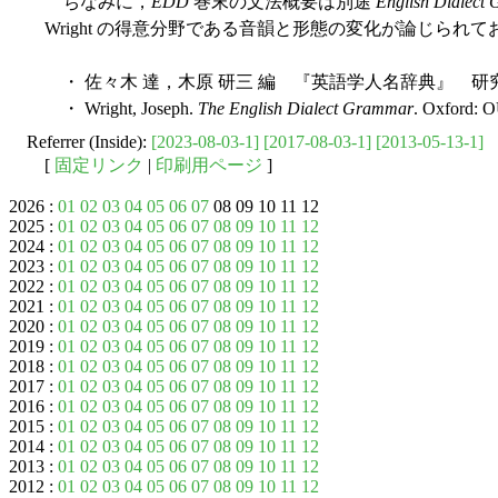
ちなみに，
EDD
巻末の文法概要は別途
English Dialect
Wright の得意分野である音韻と形態の変化が論じられ
・ 佐々木 達，木原 研三 編 『英語学人名辞典』 研究
・ Wright, Joseph.
The English Dialect Grammar
. Oxford: O
Referrer (Inside):
[2023-08-03-1]
[2017-08-03-1]
[2013-05-13-1]
[
固定リンク
|
印刷用ページ
]
2026 :
01
02
03
04
05
06
07
08 09 10 11 12
2025 :
01
02
03
04
05
06
07
08
09
10
11
12
2024 :
01
02
03
04
05
06
07
08
09
10
11
12
2023 :
01
02
03
04
05
06
07
08
09
10
11
12
2022 :
01
02
03
04
05
06
07
08
09
10
11
12
2021 :
01
02
03
04
05
06
07
08
09
10
11
12
2020 :
01
02
03
04
05
06
07
08
09
10
11
12
2019 :
01
02
03
04
05
06
07
08
09
10
11
12
2018 :
01
02
03
04
05
06
07
08
09
10
11
12
2017 :
01
02
03
04
05
06
07
08
09
10
11
12
2016 :
01
02
03
04
05
06
07
08
09
10
11
12
2015 :
01
02
03
04
05
06
07
08
09
10
11
12
2014 :
01
02
03
04
05
06
07
08
09
10
11
12
2013 :
01
02
03
04
05
06
07
08
09
10
11
12
2012 :
01
02
03
04
05
06
07
08
09
10
11
12