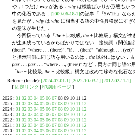
や，1つだけ
why
がある．
why
は機能ばかりか形態もかつ
中の化石である．
[2009-06-18-1]
の記事「『5W1H』なら
を見たが，
why
は
who
に相当する語の中性具格形にすぎ
の意味が生じた．
今回扱っている「
the
+ 比較級,
the
+ 比較級」構文が
が生き残っているからばかりではない．接続詞（関係副詞）と指
(then)", "where . . . (there)", "if . . . (then)", "a
と指示詞側に同じ語を用いるのは，
the
以外にはない．
þǣr . . . þǣr . . .
"where . . ., (there)" など，
「
the
+ 比較級,
the
+ 比較級」構文は改めて珍奇な化石な
Referrer (Inside):
[2024-07-01-1]
[2022-10-03-1]
[2012-02-11-1]
[
固定リンク
|
印刷用ページ
]
2026 :
01
02
03
04
05
06
07
08 09 10 11 12
2025 :
01
02
03
04
05
06
07
08
09
10
11
12
2024 :
01
02
03
04
05
06
07
08
09
10
11
12
2023 :
01
02
03
04
05
06
07
08
09
10
11
12
2022 :
01
02
03
04
05
06
07
08
09
10
11
12
2021 :
01
02
03
04
05
06
07
08
09
10
11
12
2020 :
01
02
03
04
05
06
07
08
09
10
11
12