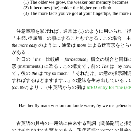
(1) The older we grow, the weaker our memory becomes.
(2) It becomes (the) colder the higher you climb.
(3) The more facts you've got at your fingertips, the more ea
注意事項を挙げれば，通常は (1) のように用いられ「従属
「主節, 従属節」の順にすることもできる．この場合，
the more easy
のように，通常は
more
による迂言形をとら
がある．
昨日の「
the
+ 比較級 +
for
/
because
」構文の場合と同様
形 (instrumental) に遡る．この構文で，前の
The
は "by 
て，後の
the
は "by so much" 「それだけ」の意の
すればするほどますます…」の意味を生み出している．
(
ca
. 897) より．（中英語からの例は
MED
entry for "the (adv
Ðæt her ðy mara wisdom on londe wære, ðy we ma ȝeðeoda
古英語の具格の一用法に由来する副詞（関係副詞と指
のはそれだけでも驚きである．現代英語でかつての具格