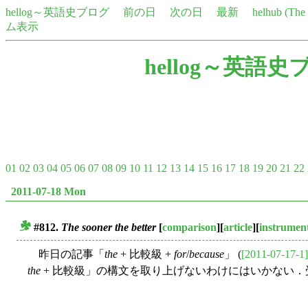
hellog～英語史ブログ
前の日
次の日
最新
helhub (Th
ム表示
hellog～英語史
01
02
03
04
05
06
07
08
09
10
11
12
13
14
15
16
17
18
19
20
21
22
2011-07-18 Mon
#812.
The sooner the better
[
comparison
][
article
][
instrumen
■
昨日の記事「
the
+ 比較級 +
for
/
because
」 (
[2011-07-17-1]
the
+ 比較級」の構文を取り上げないわけにはいかない