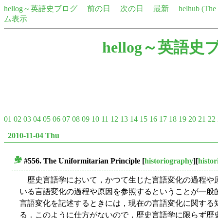
hellog～英語史ブログ
前の日
次の日
最新
helhub (Th
ム表示
hellog～英語史
01
02
03
04
05
06
07
08
09
10
11
12
13
14
15
16
17
18
19
20
21
22
2010-11-04 Thu
#556. The Uniformitarian Principle
[
historiography
][
histo
■
歴史言語学において，かつて生じた言語変化の過程や
いる言語変化の過程や原因を参照するということが一般
言語変化を記述するときには，現在の言語変化に関する
る．このように仕方がないので，歴史言語学に限らず歴