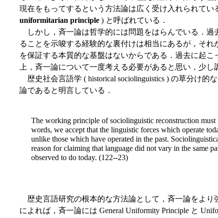
現在をもってするという方法論は広く受け入れられてい
uniformitarian principle
) と呼ばれている．
しかし，斉一論は哲学的には問題をはらんでいる．過
ることを示唆する経験的な裏付けは相当にあるが，それ
を保証する本質的な基盤はないからである．過去に起こ
上，斉一論について一度考える必要があると思い，少し
歴史社会言語学 ( historical sociolinguistics ) 
論であると明言している．
The working principle of sociolinguistic reconstruction must b
words, we accept that the linguistic forces which operate to
unlike those which have operated in the past. Sociolinguistica
reason for claiming that language did not vary in the same pat
observed to do today. (122--23)
歴史言語研究の根本的な方法論として，斉一論をより強く押し
によれば，斉一論には General Uniformity Principle と Uniform