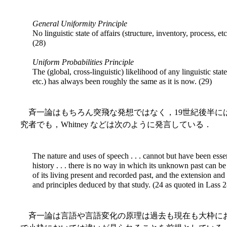
General Uniformity Principle
No linguistic state of affairs (structure, inventory, process, e
(28)
Uniform Probabilities Principle
The (global, cross-linguistic) likelihood of any linguistic state
etc.) has always been roughly the same as it is now. (29)
斉一論はもちろん突飛な発想ではなく，19世紀後半に
究者でも，Whitney などは次のように発言している．
The nature and uses of speech . . . cannot but have been essen
history . . . there is no way in which its unknown past can be
of its living present and recorded past, and the extension and
and principles deduced by that study. (24 as quoted in Lass 2
斉一論は言語や言語変化の原理は過去も現在も大枠に