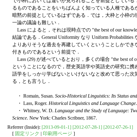
で小枠においては違いが見られることを前提としている
るものであることをいちばんよく知っている人種である
暗黙の前提としているはずである．では，大枠と小枠の
一論の議論も難しい．
Lass によると，それは現時点での "the best of our 
結論である．General Uniformity なり Uniform Pro
よりありそうな過去を再建していくということしかでき
付きものであるという前提で．
Lass (29) が述べているとおり，多くの場合 "the best of our know
ということになるので，歴史英語学や英語史の研究に携
語学をしっかり学ばないといけないなと改めて思った次
る，とも言うし．
・ Romain, Susan.
Socio-Historical Linguistics: Its Status a
・ Lass, Roger.
Historical Linguistics and Language Change
・ Whitney, W. D.
Language and the Study of Language: Twelv
Science
. New York: Charles Scribner, 1867.
Referrer (Inside):
[2013-09-01-1]
[2012-07-28-1]
[2012-07-26-1]
[
固定リンク
|
印刷用ページ
]