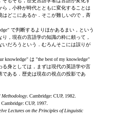
．そもそも，歴史言語学者は言語が変化す
から，小枠が時代とともに変化することは
境はどこにあるか．そこが難しいので，斉
knowledge" で判断するよりほかあるまい，という
babilities なり，現在の言語学の知識の粋に頼って，
ないだろうという．むろんそこには誤りが
ledge" は "the best of my knowledge"
わる身としては，まずは現代の英語学や言
第である．歴史は現在の視点の投影であ
nd Methodology
. Cambridge: CUP, 1982.
. Cambridge: CUP, 1997.
e Lectures on the Principles of Linguistic