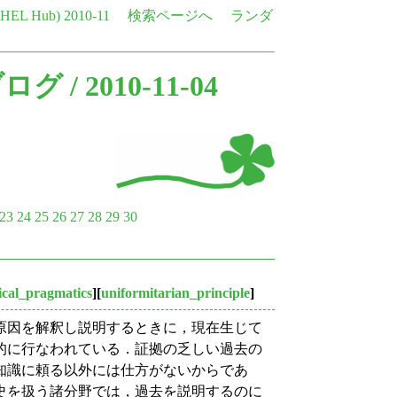
e HEL Hub)
2010-11
検索ページへ
ランダ
ブログ
/ 2010-11-04
23
24
25
26
27
28
29
30
rical_pragmatics
][
uniformitarian_principle
]
原因を解釈し説明するときに，現在生じて
的に行なわれている．証拠の乏しい過去の
知識に頼る以外には仕方がないからであ
史を扱う諸分野では，過去を説明するのに