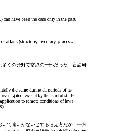
tc.) can have been the case only in the past.
 of affairs (structure, inventory, process,
は多くの分野で常識の一部だった．言語研
tially the same during all periods of its
 investigated, except by the careful study
 application to remote conditions of laws
8)
おいて違いがないとする考え方だが，一方