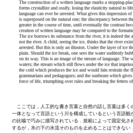
The construction of a written language marks a stopping-pla
forms crystallize and ossify, losing the elasticity natural to lif
language can ever be arrested. What gives this impression of ar
is superposed on the natural one; the discrepancy between the 
greater in the course of time, until eventually the contrast be
creation of written language may be compared to the formation 
The ice borrows its substance from the river, it is indeed the ac
not the river. A child, seeing the ice, thinks that the river exi
arrested. But this is only an illusion. Under the layer of ice 
plain. Should the ice break, one sees the water suddenly bu
on its way. This is an image of the stream of language. The wr
waters; the stream which still flows under the ice that impriso
the cold which produces the ice and would fain restrain the flo
grammarians and pedagogues; and the sunbeam which gives la
force of life, triumphing over rules and breaking the fetters of
ここでは，人工的な書き言葉と自然の話し言葉は多く
一体となって言語という川を構成しているという言語観
の比喩で巧みに描写されている．規範によって固定化さ
するが，氷の下の水流そのものを止めることはできない