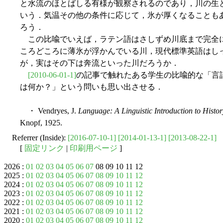
と水流のほとばしる有様が観察されるのであり，川の生
いう．気温その他の条件に応じて，氷が厚くなることも
ろう．
この比喩でいえば，ラテン語はさしずめ川底まで完全
ころどころに薄氷が浮かんでいる川，現代標準英語はし
が，実はその下は奔流といった川だろうか．
[2010-06-01-1]
の記事で触れたある学生の比喩的な「言
は何か？」という問いも思い出させる．
・ Vendryes, J.
Language: A Linguistic Introduction to Histor
Knopf, 1925.
Referrer (Inside):
[2016-07-10-1]
[2014-01-13-1]
[2013-08-22-1]
[
固定リンク
|
印刷用ページ
]
2026 :
01
02
03
04
05
06
07
08 09 10 11 12
2025 :
01
02
03
04
05
06
07
08
09
10
11
12
2024 :
01
02
03
04
05
06
07
08
09
10
11
12
2023 :
01
02
03
04
05
06
07
08
09
10
11
12
2022 :
01
02
03
04
05
06
07
08
09
10
11
12
2021 :
01
02
03
04
05
06
07
08
09
10
11
12
2020 :
01
02
03
04
05
06
07
08
09
10
11
12