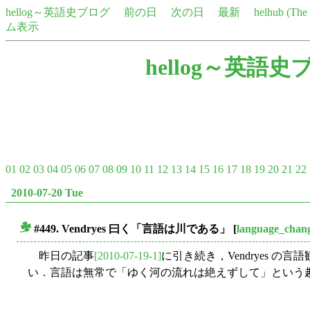
hellog～英語史ブログ
前の日
次の日
最新
helhub (Th
ム表示
hellog～英語史
01
02
03
04
05
06
07
08
09
10
11
12
13
14
15
16
17
18
19
20
21
22
2010-07-20 Tue
#449. Vendryes 曰く「言語は川である」
[
language_chan
■
昨日の記事
[2010-07-19-1]
に引き続き，Vendryes 
い．言語は無常で「ゆく河の流れは絶えずして」という