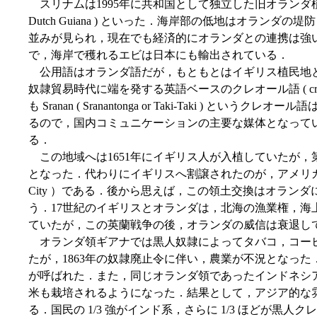
スリナムは1995年に共和国として独立した旧オランダ
Dutch Guiana ) といった．海岸部の低地はオラン
並みが見られ，現在でも経済的にオランダとの連携は強
で，海岸で穫れるエビは日本にも輸出されている．
公用語はオランダ語だが，もともとはイギリス植民地
奴隷貿易時代に端を発する英語ベースのクレオール語 ( cre
も Sranan ( Sranantonga or Taki-Taki ) 
るので，国内コミュニケーションの主要な媒体となって
る．
この地域へは1651年にイギリス人が入植していたが，第
となった．代わりにイギリスへ割譲されたのが，アメリカの Nieuw
City ）である．後から思えば，この領土交換はオラン
う．17世紀のイギリスとオランダは，北海の漁業権，海
ていたが，この英蘭戦争の後，オランダの威信は衰退し
オランダ領ギアナでは黒人奴隷によってタバコ，コー
たが，1863年の奴隷廃止令に伴い，農業が不況となっ
が呼ばれた．また，同じオランダ領であったインドネシ
米も栽培されるようになった．結果として，アジア的な
る．国民の 1/3 強がインド系，さらに 1/3 ほどが黒人クレオール系と