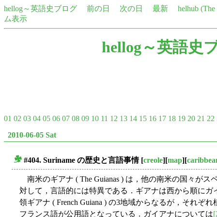
hellog～英語史ブログ
前の日
次の日
最新
helhub (Th
ム表示
hellog～英語史
01
02
03
04
05
06
07
08
09
10
11
12
13
14
15
16
17
18
19
20
21
22
2010-06-05 Sat
#404. Suriname の歴史と言語事情
[
creole
][
map
][
caribbea
■
南米のギアナ ( The Guianas ) は，他の南米の
対して，言語的には特異である．ギアナは西から順にガイアナ ( Gu
領ギアナ ( French Guiana ) の3地域からなるが
フランス語が公用語となっている．ガイアナについては
[