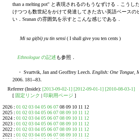
than a melting pot" と表現されるのもうなずけ
けつつも数世紀をかけて発達してきた古い英語ベースのピジン
い．Sranan の雰囲気を示すとこんな感じである．
Mi sa gi(bi) yu tin sensi
( I shall give you ten cents )
Ethnologue
の記述
も参照．
・ Svartvik, Jan and Geoffrey Leech.
English: One Tongue, 
2006. 181--83.
Referrer (Inside):
[2013-09-02-1]
[2012-09-01-1]
[2010-08-03-1]
[
固定リンク
|
印刷用ページ
]
2026 :
01
02
03
04
05
06
07
08 09 10 11 12
2025 :
01
02
03
04
05
06
07
08
09
10
11
12
2024 :
01
02
03
04
05
06
07
08
09
10
11
12
2023 :
01
02
03
04
05
06
07
08
09
10
11
12
2022 :
01
02
03
04
05
06
07
08
09
10
11
12
2021 :
01
02
03
04
05
06
07
08
09
10
11
12