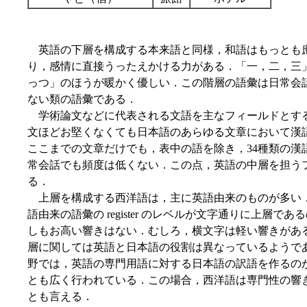
英語の下層を構成する本来語と同様，和語はもっとも
り，感情に直接うったえかける力がある．「一，二，三
っつ」のほうが暖かく優しい．この階層の語彙は日常会
ない類の語彙である．
学術論文などに代表される文語を主なフィールドとす
文ほどお堅くなくても日本語のあらゆる文章において漢
ここまでの文章だけでも，表中の語を除き，34種類の漢
常会話でも頻度は低くない．この点，英語の中層を担う
る．
上層を構成する西洋語は，主に英語由来のものが多い
語由来の語彙の register のレベルが文字通りに上層
しもお高い響きはない．むしろ，横文字は軽い響きがあ
層に関しては英語と日本語の役割は異なっているようで
野では，英語の専門用語に対する日本語の訳語を作るの
とも広く行われている．この場合，西洋語は専門性の響
とも言える．