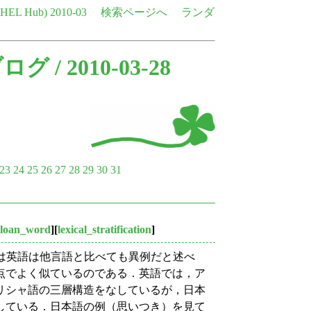
e HEL Hub)
2010-03
検索ページへ
ランダ
ブログ
/ 2010-03-28
23
24
25
26
27
28
29
30
31
loan_word
][
lexical_stratification
]
は英語は他言語と比べても異例だと述べ
点でよく似ているのである．英語では，ア
リシャ語の三層構造をなしているが，日本
している．日本語の例（思いつき）を見て