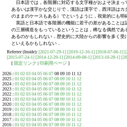
日本語では，各階層に対応する文字種がおよそ決まっ
あるいは漢字かな交じりで，漢語は漢字で，西洋語はカ
のままのケースもある）でというように，視覚的にも明
英語と日本語で各階層の機能に若干の差があることは
の三層構造をもっているということは，稀なる偶然であ
あるのかもしれない．歴史的に大陸からの影響を多く受
といえるかもしれない．
Referrer (Inside):
[2021-07-29-1]
[2019-12-16-1]
[2018-07-06-1]
[
[2015-07-24-1]
[2014-12-29-1]
[2014-09-08-1]
[2013-10-28-1]
[2
[
固定リンク
|
印刷用ページ
]
2026 :
01
02
03
04
05
06
07
08 09 10 11 12
2025 :
01
02
03
04
05
06
07
08
09
10
11
12
2024 :
01
02
03
04
05
06
07
08
09
10
11
12
2023 :
01
02
03
04
05
06
07
08
09
10
11
12
2022 :
01
02
03
04
05
06
07
08
09
10
11
12
2021 :
01
02
03
04
05
06
07
08
09
10
11
12
2020 :
01
02
03
04
05
06
07
08
09
10
11
12
2019 :
01
02
03
04
05
06
07
08
09
10
11
12
2018 :
01
02
03
04
05
06
07
08
09
10
11
12
2017 :
01
02
03
04
05
06
07
08
09
10
11
12
2016 :
01
02
03
04
05
06
07
08
09
10
11
12