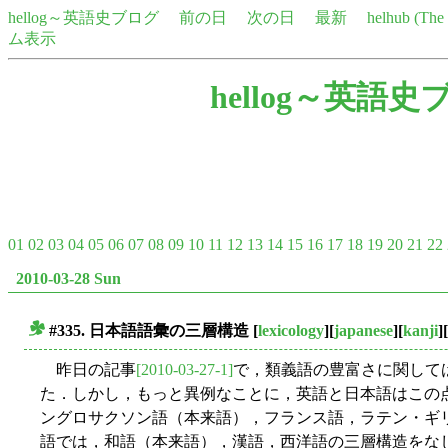
hellog～英語史ブログ
前の日
次の日
最新
helhub (Th
ム表示
hellog～英語史
01
02
03
04
05
06
07
08
09
10
11
12
13
14
15
16
17
18
19
20
21
22
2010-03-28 Sun
#335. 日本語語彙の三層構造
[
lexicology
][
japanese
][
kanji
][
■
昨日の記事
[2010-03-27-1]
で，類義語の豊富さに関して
た．しかし，もっと異例なことに，英語と日本語はこの
ングロサクソン語（本来語），フランス語，ラテン・ギ
語では，和語（本来語），漢語，西洋語の三層構造をな