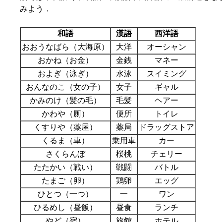
みよう．
和語
漢語
西洋語
おおうなばら（大海原）
大洋
オーシャン
おかね（お金）
金銭
マネー
およぎ（泳ぎ）
水泳
スイミング
おんなのこ（女の子）
女子
ギャル
かみのけ（髪の毛）
毛髪
ヘアー
かわや（厠）
便所
トイレ
くすりや（薬屋）
薬局
ドラッグストア
くるま（車）
乗用車
カー
さくらんぼ
桜桃
チェリー
たたかい（戦い）
戦闘
バトル
たまご（卵）
鶏卵
エッグ
ひとつ（一つ）
一
ワン
ひるめし（昼飯）
昼食
ランチ
やど（宿）
旅館
ホテル