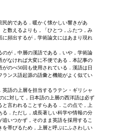
庶民的である．暖かく懐かしい響きがあ
」と数えるよりも，「ひとつ，ふたつ，み
話に頻出するが，学術論文にはあまり現れ
るのが，中層の漢語である．いや，学術論
語がなければ大変に不便である．本記事の
語がのべ50回も使用されている．漢語は日
フランス語起源の語彙と機能がよく似てい
．英語の上層を担当するラテン・ギリシャ
であるのに対して，日本語の上層の西洋語は必ず
ると言われることすらある．この点で，上
ある．ただし，成長著しい科学や情報の分
が追いつかず，そのまま英語を採用するこ
きを帯びるため，上層と呼ぶにふさわしい