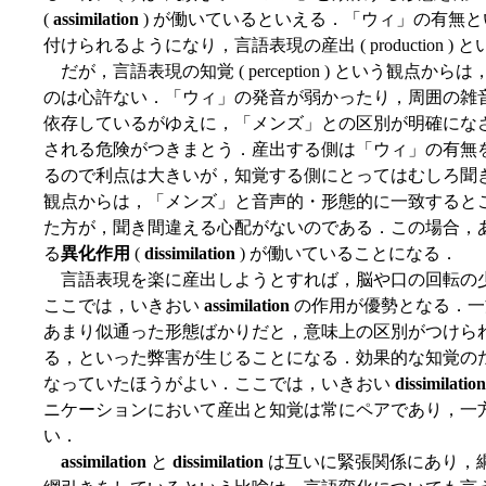
(
assimilation
) が働いているといえる．「ウィ」の有無
付けられるようになり，言語表現の産出 ( production
だが，言語表現の知覚 ( perception ) という観
のは心許ない．「ウィ」の発音が弱かったり，周囲の雑
依存しているがゆえに，「メンズ」との区別が明確にな
される危険がつきまとう．産出する側は「ウィ」の有無
るので利点は大きいが，知覚する側にとってはむしろ聞
観点からは，「メンズ」と音声的・形態的に一致すると
た方が，聞き間違える心配がないのである．この場合，
る
異化作用
(
dissimilation
) が働いていることになる．
言語表現を楽に産出しようとすれば，脳や口の回転の
ここでは，いきおい
assimilation
の作用が優勢となる．一
あまり似通った形態ばかりだと，意味上の区別がつけら
る，といった弊害が生じることになる．効果的な知覚の
なっていたほうがよい．ここでは，いきおい
dissimilation
ニケーションにおいて産出と知覚は常にペアであり，一
い．
assimilation
と
dissimilation
は互いに緊張関係にあり，