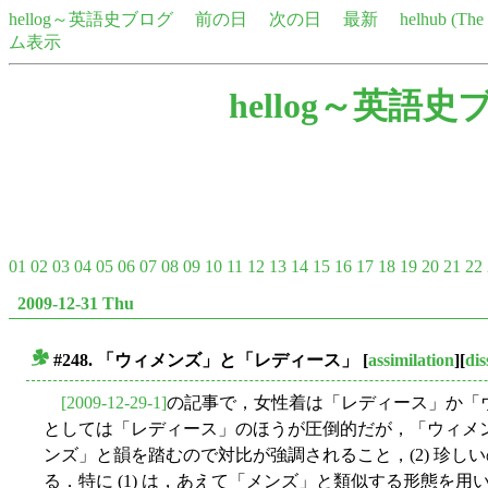
hellog～英語史ブログ
前の日
次の日
最新
helhub (Th
ム表示
hellog～英語史
01
02
03
04
05
06
07
08
09
10
11
12
13
14
15
16
17
18
19
20
21
22
2009-12-31 Thu
#248. 「ウィメンズ」と「レディース」
[
assimilation
][
dis
■
[2009-12-29-1]
の記事で，女性着は「レディース」か「
としては「レディース」のほうが圧倒的だが，「ウィメンズ
ンズ」と韻を踏むので対比が強調されること，(2) 珍し
る．特に (1) は，あえて「メンズ」と類似する形態を