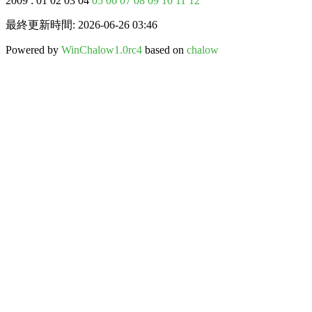
2009 : 01 02 03 04
05
06
07
08
09
10
11
12
最終更新時間: 2026-06-26 03:46
Powered by
WinChalow1.0rc4
based on
chalow