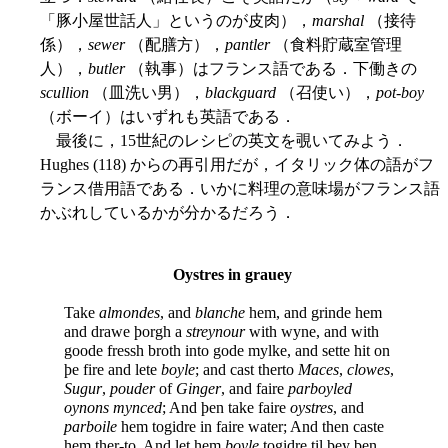
「豚小屋世話人」というのが皮肉），
marshal
（接待
係），
sewer
（配膳方），
pantler
（食料貯蔵室管理
人），
butler
（執事）はフランス語である．下働きの
scullion
（皿洗い男），
blackguard
（召使い），
pot-boy
（ボーイ）はいずれも英語である．
最後に，15世紀のレシピの英文を覗いてみよう．
Hughes (118) からの再引用だが，イタリック体の語がフ
ランス借用語である．いかに料理の意味場がフランス語
かぶれしているかが分かるだろう．
Oystres in grauey
Take
almondes
, and
blanche
hem, and grinde hem
and drawe þorgh a
streynour
with wyne, and with
goode fressh broth into gode mylke, and sette hit on
þe fire and lete
boyle
; and cast therto
Maces
,
clowes
,
Sugur
,
pouder
of
Ginger
, and faire
parboyled
oynons mynced
; And þen take faire
oystres
, and
parboile
hem togidre in faire water; And then caste
hem ther-to, And let hem
boyle
togidre til þey ben