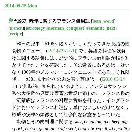
2014-09-15 Mon
#1967. 料理に関するフランス借用語
[
loan_word
]
■
[
french
][
lexicology
][
norman_conquest
][
semantic_field
]
[
recipe
]
昨日の記事「#1966. 段々おいしくなってきた英語の飲
食物メニュー」 (
[2014-09-14-1]
) で，英語の料理や飲食
物に関する語彙には，歴史的にフランス借用語が幅を利
かせてきたことを確認した．その背景にあるのは，疑い
なく1066年のノルマン・コンクェエストである．それ以
降，「#331. 動物とその肉を表す英単語」 (
[2010-03-24-
1]
) で典型的に知られているように，アングロサクソン
系の大多数の庶民は家畜の世話に追われ，フランス系の
上流階級はフランスの料理に舌鼓を打った．イングラン
ドにおいてフランス料理は，単においしいだけでなく，
権威や洗練の象徴として社会的な含意をもっていた．
動物とその肉料理に関する
sheep
/
mutton
;
ox
/
beef
;
pig
/
pork
,
bacon
,
gammon
;
calf
/
veal
;
boar
/
brawn
;
fowl
/
poultry