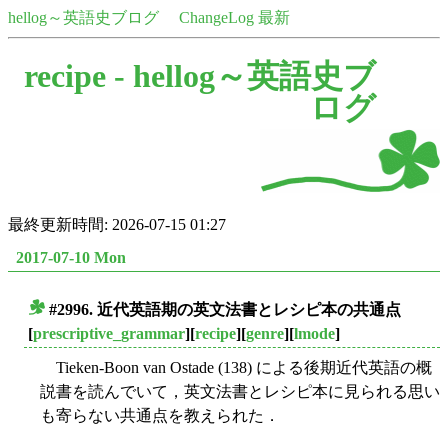
hellog～英語史ブログ
ChangeLog 最新
recipe -
hellog～英語史ブ
ログ
最終更新時間: 2026-07-15 01:27
2017-07-10 Mon
#2996. 近代英語期の英文法書とレシピ本の共通点
■
[
prescriptive_grammar
][
recipe
][
genre
][
lmode
]
Tieken-Boon van Ostade (138) による後期近代英語の概
説書を読んでいて，英文法書とレシピ本に見られる思い
も寄らない共通点を教えられた．