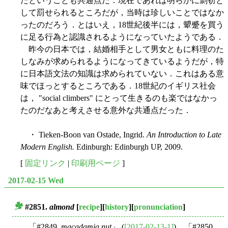
たということも共通点だ．現在であれば明らかに剽窃と
して罰せられるところだが，当時は珍しいことではなか
ったのだろう．とはいえ，18世紀後半には，顰蹙を買う
に足る行為と認識されるようになっていたようである．
昨今の日本では，結婚相手として男女ともに料理のた
しなみが求められるようになってきているようだが，特
に日本語文法の知識は求められていない．これはある意
味でほっとするところである．18世紀のイギリス社会
は， "social climbers" にとって生きるのも楽ではなかっ
たのだなあと考えさせる意外な共通点だった．
・ Tieken-Boon van Ostade, Ingrid.
An Introduction to Late
Modern English.
Edinburgh: Edinburgh UP, 2009.
[
固定リンク
|
印刷用ページ
]
2017-02-15 Wed
#2851.
almond
[
recipe
][
history
][
pronunciation
]
■
「#2849.
macadamia nut
」 (
[2017-02-13-1]
)，「#2850.