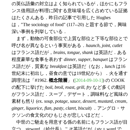
の英仏語彙の対立はよく知られているが，ほかにもフラ
ンス借用語が料理に関する意味場を広く占めている証拠
はたくさんある．昨日の記事で引用した Hughes
は，"The sociology of food" (117--20) と題する節で，興味
深い事例を列挙している．
まず，動物の可食部位で上質な部位と下等な部位とで
呼び名が異なるという事実がある．
haunch
,
joint
,
cutlet
はフランス語だが，
brains
,
tongue
,
shank
は英語だ．ある
程度豪華な食事を表わす
dinner
,
supper
,
banquet
はフラン
ス語だが，質素な
breakfast
は英語だ（なお，
lunch
は16
世紀末に初出し，昼食の意では19世紀から）．火を通す
調理法は「#1962.
概念階層
」 (
[2014-09-10-1]
) の COOK
の配下に挙げた
boil
,
broil
,
roast
,
grill
,
fry
など多くの動詞
がフランス語だ．スープ，デザート，調味料など風味の
素材も然り (ex.
soup
,
potage
,
sauce
,
dessert
,
mustard
,
cream
,
ginger
,
liquorice
,
flan
,
pasty
,
claret
,
biscuit
) ．アングロ・サ
クソンの食文化のひもじさが悲しいほどだ．
中世のご馳走を用意する係の名前にもフランス語が目
立つ．
steward
（給仕長）こそ英語だが（
sty
+
ward
で