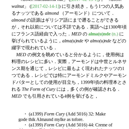
walnut
」 (
[2017-02-14-1]
) に引き続き，もう1つの人気あ
るナッツである
almond
（アーモンド）について．
almond
の語源はギリシア語にまで遡ることができる
が，それ以前については不詳である．英語へは1300年頃
にフランス語経由で入った．
MED
の
alma(u)nde
(n.)
に
挙げられているように，
alma(u)nde
や
almo(u)nde
などの
綴字で現われている．
MED
の例文を眺めていると分かるように，使用例は
料理のレシピに多い．実際，アーモンドは中世とルネサ
ンス期を通じて，レシピに最もよく現われたナッツの1
つである．レシピでは特にアーモンドミルクやアーモン
ドバターとしての使用が目立ち，1399年頃の料理本とさ
れる
The Form of Cury
には，多くの例が確認される．
MED
でも引用されている4例を挙げると，
・ (a1399)
Form Cury
(Add 5016) 32: Make
gode thik Almaund mylke as tofore.
・ (a1399)
Form Cury
(Add 5016) 44: Creme of