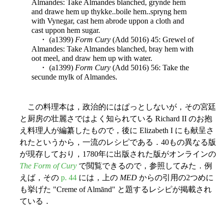
Almandes: Take Almandes blanched, grynde hem
and drawe hem up thykke..boile hem..spryng hem
with Vynegar, cast hem abrode uppon a cloth and
cast uppon hem sugar.
・ (a1399)
Form Cury
(Add 5016) 45: Grewel of
Almandes: Take Almandes blanched, bray hem with
oot meel, and draw hem up with water.
・ (a1399)
Form Cury
(Add 5016) 56: Take the
secunde mylk of Almandes.
この料理本は，政治的にはぱっとしないが，その宮廷
と厨房の壮麗さではよく知られている Richard II のお抱
え料理人が編纂したもので，後に Elizabeth I にも献呈さ
れたというから，一流のレシピである．40もの異なる版
が現存しており，1780年に出版された版がオンラインの
The Form of Cury
で閲覧できるので，参照してみた．例
えば，その
p. 44
には，上の
MED
からの引用の2つめに
も挙げた "Creme of Almānd" と題するレシピが掲載され
ている．