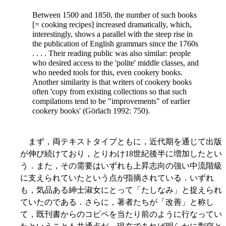
Between 1500 and 1850, the number of such books
[= cooking recipes] increased dramatically, which,
interestingly, shows a parallel with the steep rise in
the publication of English grammars since the 1760s
. . . . Their reading public was also similar: people
who desired access to the 'polite' middle classes, and
who needed tools for this, even cookery books.
Another similarity is that writers of cookery books
often 'copy from existing collections so that such
compilations tend to be "improvements" of earlier
cookery books' (Görlach 1992: 750)
.
まず，両テキストタイプともに，近代期を通じて出版
が伸び続けており，とりわけ18世紀後半に増加したとい
う．また，その需要はいずれも上昇志向の強い中流階級
に支えられていたという点が指摘されている．いずれ
も，気品ある紳士淑女にとって「たしなみ」と捉えられ
ていたのである．さらに，著者たちが「改善」と称し
て，既刊書からのコピペを当たり前のように行なってい