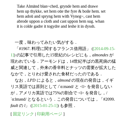
Take Almānd blan~ched, grynde hem and drawe
hem up thykke, set hem oūe the fyre & boile hem. set
hem adoū and spryng hem with Vyneg~, cast hem
abrode uppon a cloth and cast uppon hem sug. whan
it is colde gadre it togydre and leshe it in dyssh.
一度，味わってみたい気がする．
「#1967. 料理に関するフランス借用語」 (
[2014-09-15-
1]
) の記事で引用した15世紀のレシピにも，
almondes
が
現われている．アーモンドは，14世紀半ばの黒死病の猛
威と関連して，外来の香辛料とナッツの需要が拡大した
なかで，とりわけ愛された食材だったのである．
なお，
LPD
によると，
almond
の現在の発音は，イギ
リス英語では原則として /ˈɑːmənd/ と <l> を発音しない
が，アメリカ英語では75%の割合で <l> を発音し，/
ˈɑːlmənd/ となるという．この発音については，「#2099.
fault
の
l
」 (
[2015-01-25-1]
) も参照．
[
固定リンク
|
印刷用ページ
]