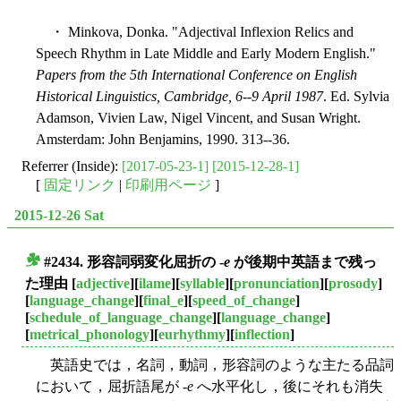
・ Minkova, Donka. "Adjectival Inflexion Relics and
Speech Rhythm in Late Middle and Early Modern English."
Papers from the 5th International Conference on English
Historical Linguistics, Cambridge, 6--9 April 1987
. Ed. Sylvia
Adamson, Vivien Law, Nigel Vincent, and Susan Wright.
Amsterdam: John Benjamins, 1990. 313--36.
Referrer (Inside):
[2017-05-23-1]
[2015-12-28-1]
[
固定リンク
|
印刷用ページ
]
2015-12-26 Sat
#2434. 形容詞弱変化屈折の -
e
が後期中英語まで残っ
■
た理由
[
adjective
][
ilame
][
syllable
][
pronunciation
][
prosody
]
[
language_change
][
final_e
][
speed_of_change
]
[
schedule_of_language_change
][
language_change
]
[
metrical_phonology
][
eurhythmy
][
inflection
]
英語史では，名詞，動詞，形容詞のような主たる品詞
において，屈折語尾が -
e
へ水平化し，後にそれも消失