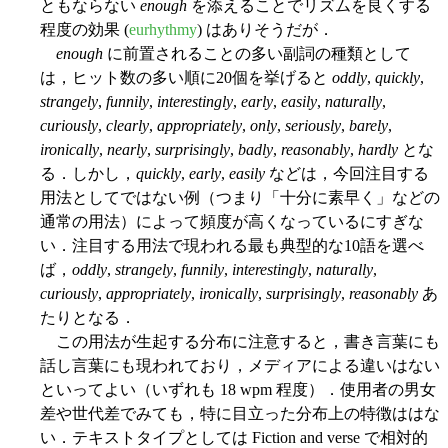
ともならない
enough
を添えることでリズムを良くする
程度の効果 (
eurhythmy
) はありそうだが．
enough
に前置されることの多い副詞の種類として
は，ヒット数の多い順に20個を挙げると
oddly
,
quickly
,
strangely
,
funnily
,
interestingly
,
early
,
easily
,
naturally
,
curiously
,
clearly
,
appropriately
,
only
,
seriously
,
barely
,
ironically
,
nearly
,
surprisingly
,
badly
,
reasonably
,
hardly
とな
る．しかし，
quickly
,
early
,
easily
などは，今回注目する
用法としてではない例（つまり「十分に素早く」などの
通常の用法）によって頻度が高くなっているにすぎな
い．注目する用法で現われる最も典型的な10語を選べ
ば，
oddly
,
strangely
,
funnily
,
interestingly
,
naturally
,
curiously
,
appropriately
,
ironically
,
surprisingly
,
reasonably
あ
たりとなる．
この用法が生起する分布に注意すると，書き言葉にも
話し言葉にも現われており，メディアによる違いはない
といってよい（いずれも 18 wpm 程度）．使用者の男女
差や世代差でみても，特に目立った分布上の特徴ははな
い．テキストタイプとしては Fiction and verse で相対的