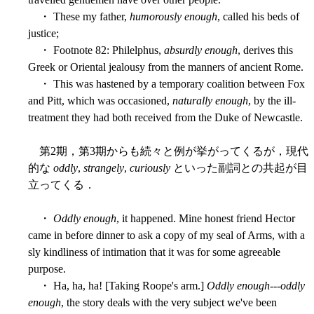
・ These my father,
humorously enough
, called his beds of
justice;
・ Footnote 82: Philelphus,
absurdly enough
, derives this
Greek or Oriental jealousy from the manners of ancient Rome.
・ This was hastened by a temporary coalition between Fox
and Pitt, which was occasioned,
naturally enough
, by the ill-
treatment they had both received from the Duke of Newcastle.
第2期，第3期からも続々と例が挙がってくるが，現代
的な
oddly
,
strangely
,
curiously
といった副詞との共起が目
立ってくる．
・
Oddly enough
, it happened. Mine honest friend Hector
came in before dinner to ask a copy of my seal of Arms, with a
sly kindliness of intimation that it was for some agreeable
purpose.
・ Ha, ha, ha! [Taking Roope's arm.]
Oddly enough
---
oddly
enough
, the story deals with the very subject we've been