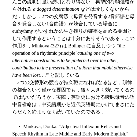
んこの説明は強い説明となり得ない．典型的な弱強格か
ら外れる
a dogged determination
などは珍しくないから
だ．しかし，2つの交替形（母音を発音する2音節語と母
音を発音しない1音節語）が競合している場合に，
eurhythmy がいずれかの生き残りの確率を高める要因と
して作用するということは十分にありそうである．この
作用を，Minkova (327) は Bolinger に言及しつつ "the
operation of a rhythmic principle '
causing one of two
alternative constructions to be preferred over the other,
contributing to the preservation of a form that might otherwise
have been lost. . .'
" と記している．
2つの交替形の競合が持久戦になればなるほど，韻律
の都合という僅かな要因でも，後々大きく効いてくるの
ではないだろうか．実際，英語史における曖昧母音の語
中音省略は，中英語期から近代英語期にかけてまさにだ
らだらと締まりなく続いていたのである．
・ Minkova, Donka. "Adjectival Inflexion Relics and
Speech Rhythm in Late Middle and Early Modern English."