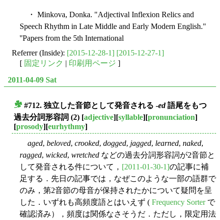
・ Minkova, Donka. "Adjectival Inflexion Relics and
Speech Rhythm in Late Middle and Early Modern English."
''Papers from the 5th International
Referrer (Inside):
[2015-12-28-1]
[2015-12-27-1]
[
固定リンク
|
印刷用ページ
]
2011-04-09 Sat
#712. 独立した音節として発音される -
ed
語尾をもつ
■
過去分詞形容詞 (2)
[
adjective
][
syllable
][
pronunciation
]
[
prosody
][
eurhythmy
]
aged
,
beloved
,
crooked
,
dogged
,
jagged
,
learned
,
naked
,
ragged
,
wicked
,
wretched
などの過去分詞形容詞が2音節と
して発音される件について，
[2011-01-30-1]
の記事に補
足する．先日の記事では，なぜこのような一部の語群で
のみ，第2音節の母音が保持されたかについて疑問を呈
した．いずれも高頻度語とはいえず (
Frequency Sorter
で
確認済み），頻度は関係なさそうだ．ただし，限定用法