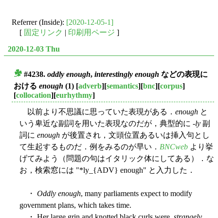
Referrer (Inside):
[2020-12-05-1]
[
固定リンク
|
印刷用ページ
]
2020-12-03 Thu
#4238.
oddly enough
,
interestingly enough
などの表現に
■
おける
enough
(1)
[
adverb
][
semantics
][
bnc
][
corpus
]
[
collocation
][
eurhythmy
]
以前より不思議に思っていた表現がある．
enough
と
いう卑近な副詞を用いた表現なのだが，典型的に -
ly
副
詞に
enough
が後置され，文頭位置あるいは挿入句とし
て生起するものだ．例をみるのが早い．
BNCweb
より挙
げてみよう（問題の句はイタリック体にしてある）．な
お，検索窓には "*ly_{ADV} enough" と入力した．
・
Oddly enough
, many parliaments expect to modify
government plans, which takes time.
・ Her large grin and knotted black curls were,
strangely