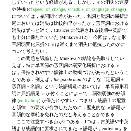
していったという経緯がある．しかし，-
e
の消失の速度
や時機 (cf
speed_of_change
,
schedule_of_language_change
)
については，品詞間で差があった．名詞と動詞の屈折語
尾においては消失は比較的早かったが，形容詞における
消失はずっと遅く，Chaucer に代表される後期中英語で
も十分に保たれていた (Minkova 312) ．今回は，なぜ形
容詞弱変化屈折の -
e
は遅くまで消失に抵抗したのかに
ついて考えたい．
この問題を議論した Minkova の結論を先取りしてい
えば，特に単音節の形容詞の弱変化屈折における -
e
は，保持されやすい韻律上の動機づけがあったというこ
とである．例えば，
the goode man
のような「定冠詞＋
形容詞＋名詞」という統語構造においては，単音節形容
詞に屈折語尾 -
e
が付くことによって，弱強弱強の好韻
律 (
eurhythmy
) が保たれやすい．つまり，統語上の配置
と韻律上の要求が合致したために，歴史的な -
e
語尾が
音韻的な摩耗を免れたのだと考えることができる．
ここで注意すべき点が2つある．1つは，古英語や中英
語より統語的に要求されてきた -
e
語尾が，eurhythmy を