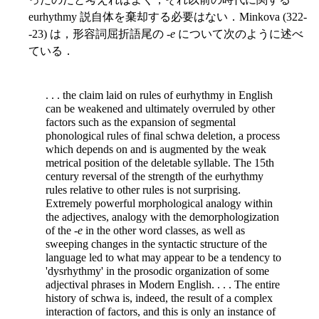
eurhythmy 説自体を棄却する必要はない．Minkova (322-
-23) は，形容詞屈折語尾の -
e
について次のように述べ
ている．
. . . the claim laid on rules of eurhythmy in English
can be weakened and ultimately overruled by other
factors such as the expansion of segmental
phonological rules of final schwa deletion, a process
which depends on and is augmented by the weak
metrical position of the deletable syllable. The 15th
century reversal of the strength of the eurhythmy
rules relative to other rules is not surprising.
Extremely
powerful morphological analogy within
the adjectives, analogy with the demorphologization
of the -
e
in the other word classes, as well as
sweeping changes in the syntactic structure of the
language led to what may appear to be a tendency to
'dysrhythmy' in the prosodic organization of some
adjectival phrases in Modern English. . . . The entire
history of schwa is, indeed, the result of a complex
interaction of factors, and this is only an instance of