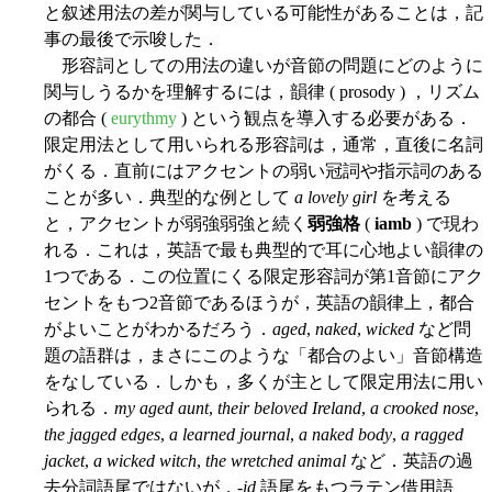
と叙述用法の差が関与している可能性があることは，記
事の最後で示唆した．
形容詞としての用法の違いが音節の問題にどのように
関与しうるかを理解するには，韻律 ( prosody ) ，リズム
の都合 (
eurythmy
) という観点を導入する必要がある．
限定用法として用いられる形容詞は，通常，直後に名詞
がくる．直前にはアクセントの弱い冠詞や指示詞のある
ことが多い．典型的な例として
a lovely girl
を考える
と，アクセントが弱強弱強と続く
弱強格
(
iamb
) で現わ
れる．これは，英語で最も典型的で耳に心地よい韻律の
1つである．この位置にくる限定形容詞が第1音節にアク
セントをもつ2音節であるほうが，英語の韻律上，都合
がよいことがわかるだろう．
aged
,
naked
,
wicked
など問
題の語群は，まさにこのような「都合のよい」音節構造
をなしている．しかも，多くが主として限定用法に用い
られる．
my aged aunt
,
their beloved Ireland
,
a crooked nose
,
the jagged edges
,
a learned journal
,
a naked body
,
a ragged
jacket
,
a wicked witch
,
the wretched animal
など．英語の過
去分詞語尾ではないが，-
id
語尾をもつラテン借用語