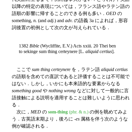
以降の特定の表現については，フランス語やラテン語の
語順の影響に帰することのできる例も多い．
OED
の
something,
n.
(and
adj.
) and
adv.
の語義 3a によれば，形容
詞後置の初例として次の文が与えられている．
1382
Bible
(Wycliffite, E.V.) Acts xxiii. 20 Thei ben
to sekinge sum thing certeynere [L.
aliquid certius
].
ここで
sum thing certeynere
を，ラテン語
aliquid certius
の語順を含めての直訳であると評価することは不可能で
はない．しかし，いかにも本来語的な要素からなる
something good
や
nothing wrong
などに対して一般的に言
語接触による説明を適用することは難しいように思われ
る．
次に，
MED
の
som-thing
(phr. & n.)
の例を眺めてみよ
う．古英語末期より，後ろに -
es
属格を伴う次のような
例が確認される．