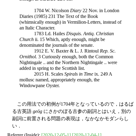
1704 W. Nicolson
Diary
22 Nov. in London
Diaries (1985) 231 The Text of the Book
(whimsically enough) in Vermilion-Letters, instead of
an Italic Character.
1783 Ld. Hailes
Disquis. Antiq. Christian
Church
ii. 15 Which, aptly enough, might be
denominated the journals of the senate.
1912 E. V. Baxter & L. J. Rintoul
Rep. Sc.
Ornithol.
3 Curiously enough, both the Common
Nightingale .. and the Northern Nightingale .. were
added in spring to the Scottish list.
2015 H. Scales
Spirals in Time
ix. 249 A
mollusc named, appropriately enough, the
Windowpane Oyster.
この用法での初例が1704年となっているので，はるば
る古英語
geōg
にさかのぼる古参の副詞とはいえ，別の
副詞に前置される問題の表現は，なかなかモダンらし
い．
Referrer (Inside):
[2020-12-05-1]
[2020-12-04-1]