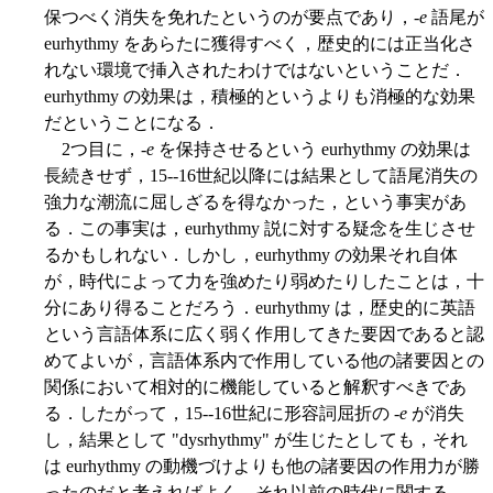
保つべく消失を免れたというのが要点であり，-
e
語尾が
eurhythmy をあらたに獲得すべく，歴史的には正当化さ
れない環境で挿入されたわけではないということだ．
eurhythmy の効果は，積極的というよりも消極的な効果
だということになる．
2つ目に，-
e
を保持させるという eurhythmy の効果は
長続きせず，15--16世紀以降には結果として語尾消失の
強力な潮流に屈しざるを得なかった，という事実があ
る．この事実は，eurhythmy 説に対する疑念を生じさせ
るかもしれない．しかし，eurhythmy の効果それ自体
が，時代によって力を強めたり弱めたりしたことは，十
分にあり得ることだろう．eurhythmy は，歴史的に英語
という言語体系に広く弱く作用してきた要因であると認
めてよいが，言語体系内で作用している他の諸要因との
関係において相対的に機能していると解釈すべきであ
る．したがって，15--16世紀に形容詞屈折の -
e
が消失
し，結果として "dysrhythmy" が生じたとしても，それ
は eurhythmy の動機づけよりも他の諸要因の作用力が勝
ったのだと考えればよく，それ以前の時代に関する