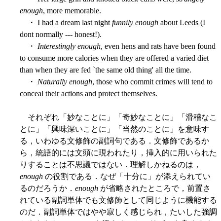
enough
, more memorable.
・ I had a dream last night
funnily enough
about Leeds (I
dont normally --- honest!).
・
Interestingly enough
, even hens and rats have been found
to consume more calories when they are offered a varied diet
than when they are fed `the same old thing' all the time.
・
Naturally enough
, those who commit crimes will tend to
conceal their actions and protect themselves.
それぞれ「妙なことに」「奇妙なことに」「滑稽なこ
とに」「興味深いことに」「当然のことに」を意味す
る，いわゆる文修飾の副詞句である．文修飾であるか
ら，統語的には文頭に現われたり，挿入的に用いられた
りすることは不思議ではない．理解しかねるのは，
enough
の役割である．なぜ「十分に」が添えられてい
るのだろうか．
enough
が省略されたところで，前置さ
れている副詞単体でも文修飾として同じように機能する
のだ．副詞単体ではやや寂しく感じられ，たいした強調