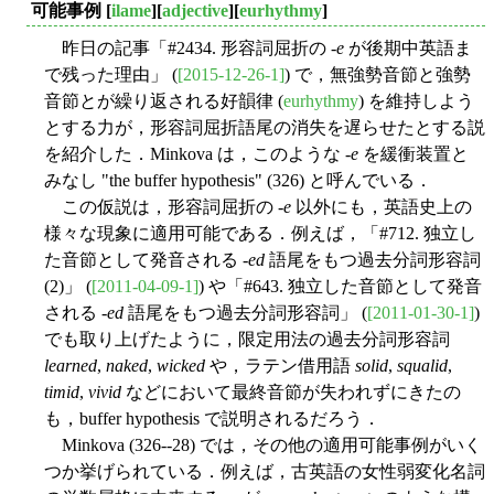
可能事例
[
ilame
][
adjective
][
eurhythmy
]
昨日の記事「#2434. 形容詞屈折の -
e
が後期中英語ま
で残った理由」 (
[2015-12-26-1]
) で，無強勢音節と強勢
音節とが繰り返される好韻律 (
eurhythmy
) を維持しよう
とする力が，形容詞屈折語尾の消失を遅らせたとする説
を紹介した．Minkova は，このような -
e
を緩衝装置と
みなし "the buffer hypothesis" (326) と呼んでいる．
この仮説は，形容詞屈折の -
e
以外にも，英語史上の
様々な現象に適用可能である．例えば，「#712. 独立し
た音節として発音される -
ed
語尾をもつ過去分詞形容詞
(2)」 (
[2011-04-09-1]
) や「#643. 独立した音節として発音
される -
ed
語尾をもつ過去分詞形容詞」 (
[2011-01-30-1]
)
でも取り上げたように，限定用法の過去分詞形容詞
learned
,
naked
,
wicked
や，ラテン借用語
solid
,
squalid
,
timid
,
vivid
などにおいて最終音節が失われずにきたの
も，buffer hypothesis で説明されるだろう．
Minkova (326--28) では，その他の適用可能事例がいく
つか挙げられている．例えば，古英語の女性弱変化名詞