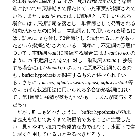
の単数属格に由来する -
e
が，
myn herte rote
のような構
造において中英語期まで保たれていた事実が指摘されて
いる．また，
had
や
were
は，助動詞として用いられる
場合には，屈折語尾を落とし，単音節として発音される
傾向があったのに対し，本動詞として用いられる場合に
は，語尾に -
e
を付して2音節として現われることがあっ
たという指摘がなされている．同様に，不定詞の形態に
ついて，本動詞
want
に接続する場合には
I want to go.
の
ように
to
不定詞となるのに対し，助動詞
should
に接続
する場合には
I should go.
のように原形不定詞となるの
も，buffer hypothesis が関与するものと述べられてい
る．さらに，
asleep
,
afloat
,
aswim
,
aghast
,
aglow
,
aslant
等
のもっぱら叙述用法に用いられる多音節形容詞におい
て，第1音節に強勢が落ちないのも，リズムが関与する
だろう．
だが，昨日も述べたように，buffer hypothesis の効果
は歴史を通じてあくまで消極的であることに注意した
い．見えやすい強力で突発的な力ではなく，水面下で常
に弱く作用している力とみるべきだろう．