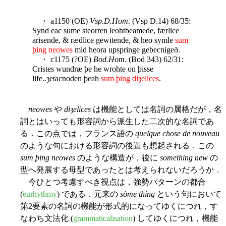
・ a1150 (OE)
Vsp.D.Hom.
(Vsp D.14) 68/35:
Synd eac sume steorren leohtbeamede, færlice
arisende, & rædlice gewitende, & heo symle
sum
þing neowes
mid heora upspringe gebecnigeð.
・ c1175 (?OE)
Bod.Hom.
(Bod 343) 62/31:
Cristes wundræ þe he wrohte on þisse
life..ȝetacnoden þeah
sum þing diȝelices
.
neowes
や
diȝelices
は機能としては名詞の属格だが，名
詞とはいっても形容詞から派生した二次的な名詞であ
る．この点では，フランス語の
quelque chose de nouveau
のような句における形容詞の後置も想起される．この
sum þing neowes
のような構造が，後に
something new
の
型へ発展する母型であったとは考えられないだろうか．
今ひとつ考慮すべき視点は，強勢パターンの都合
(
eurhythmy
) である．元来の
sòme thíng
という句において
第2要素の名詞の機能が形式的になってゆくにつれ，す
なわち文法化 (
grammaticalisation
) してゆくにつれ，機能