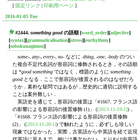
[
固定リンク
|
印刷用ページ
]
2016-01-05 Tue
#2444.
something good
の語順
[
word_order
][
adjective
]
■
[
syntax
][
grammaticalisation
][
stress
][
eurhythmy
]
[
sobokunagimon
]
some
-,
any
-,
every
-,
no
- などに -
thing
, -
one
, -
body
のつい
た複合不定代名詞が形容詞に修飾されるとき，その語順
は *
good something
ではなく，標題のように
something
good
となる．ここで形容詞が後置されるのはなぜだろ
うか．素朴な疑問ではあるが，歴史的に適切に説明する
ことは案外難しい．
英語史を通じて，形容詞の後置は「#1667. フランス語
の影響による形容詞の後置修飾 (1)」 (
[2013-11-19-1]
)，
「#1668. フランス語の影響による形容詞の後置修飾
(2)」 (
[2013-11-20-1]
) で触れたように，必ずしも珍しい
現象ではなかった．実際，古英語から中英語を経て近現
代英語に至るまで，例には事欠かない．とりわけ中英語