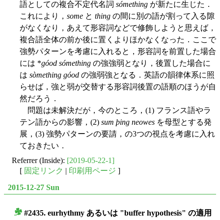
語としての複合不定代名詞
sómething
が新たに生じた．
これにより，
some
と
thing
の間に別の語が割って入る隙
がなくなり，あえて形容詞などで修飾しようと思えば，
複合語全体の前か後に置くよりほかなくなった．ここで
強勢パターンを考慮に入れると，形容詞を前置した場合
には *
góod sómething
の強強弱となり，後置した場合に
は
sòmething góod
の強弱強となる．英語の韻律体系に照
らせば，強と弱が交替する形容詞後置の語順のほうが自
然だろう．
問題は未解決だが，今のところ，(1) フランス語やラ
テン語からの影響，(2)
sum þing neowes
を母型とする発
展，(3) 強勢パターンの要請，の3つの視点を考慮に入れ
ておきたい．
Referrer (Inside):
[2019-05-22-1]
[
固定リンク
|
印刷用ページ
]
2015-12-27 Sun
#2435. eurhythmy あるいは "buffer hypothesis" の適用
■