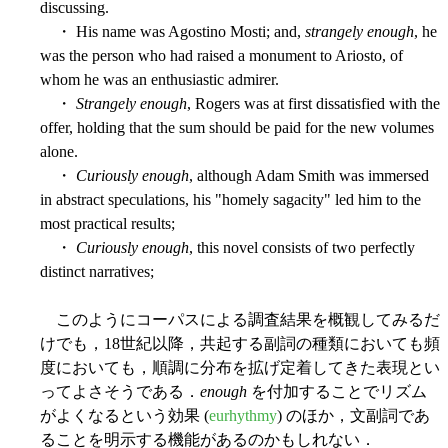
discussing.
・ His name was Agostino Mosti; and,
strangely enough
, he
was the person who had raised a monument to Ariosto, of
whom he was an enthusiastic admirer.
・
Strangely enough
, Rogers was at first dissatisfied with the
offer, holding that the sum should be paid for the new volumes
alone.
・
Curiously enough
, although Adam Smith was immersed
in abstract speculations, his "homely sagacity" led him to the
most practical results;
・
Curiously enough
, this novel consists of two perfectly
distinct narratives;
このようにコーパスによる調査結果を概観してみるだ
けでも，18世紀以降，共起する副詞の種類においても頻
度においても，順調に分布を拡げ定着してきた表現とい
ってよさそうである．
enough
を付加することでリズム
がよくなるという効果 (
eurhythmy
) のほか，文副詞であ
ることを明示する機能があるのかもしれない．