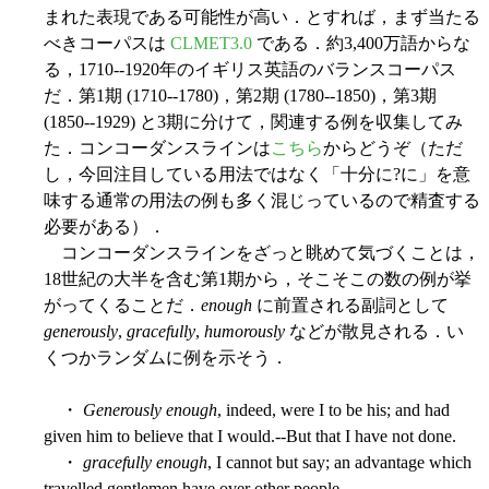
まれた表現である可能性が高い．とすれば，まず当たる
べきコーパスは
CLMET3.0
である．約3,400万語からな
る，1710--1920年のイギリス英語のバランスコーパス
だ．第1期 (1710--1780)，第2期 (1780--1850)，第3期
(1850--1929) と3期に分けて，関連する例を収集してみ
た．コンコーダンスラインは
こちら
からどうぞ（ただ
し，今回注目している用法ではなく「十分に?に」を意
味する通常の用法の例も多く混じっているので精査する
必要がある）．
コンコーダンスラインをざっと眺めて気づくことは，
18世紀の大半を含む第1期から，そこそこの数の例が挙
がってくることだ．
enough
に前置される副詞として
generously
,
gracefully
,
humorously
などが散見される．い
くつかランダムに例を示そう．
・
Generously enough
, indeed, were I to be his; and had
given him to believe that I would.--But that I have not done.
・
gracefully enough
, I cannot but say; an advantage which
travelled gentlemen have over other people.