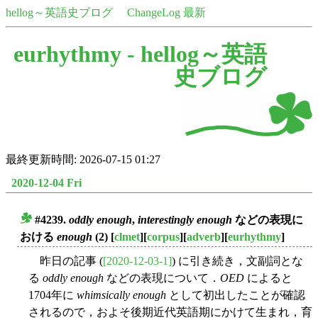
hellog～英語史ブログ
ChangeLog 最新
eurhythmy -
hellog～英語
史ブログ
最終更新時間: 2026-07-15 01:27
2020-12-04 Fri
#4239.
oddly enough
,
interestingly enough
などの表現に
■
おける
enough
(2)
[
clmet
][
corpus
][
adverb
][
eurhythmy
]
昨日の記事 (
[2020-12-03-1]
) に引き続き，文副詞とな
る
oddly enough
などの表現について．
OED
によると
1704年に
whimsically enough
として初出したことが確認
されるので，およそ後期近代英語期にかけて生まれ，育