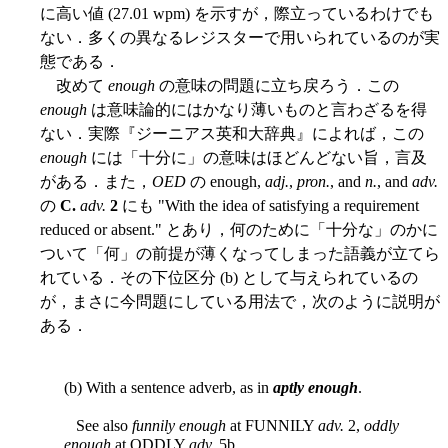
に高い値 (27.01 wpm) を示すが，際立っているわけでも
ない．多くの異なるレジスターで用いられているのが実
態である．
改めて
enough
の意味の問題に立ち戻ろう．この
enough
は意味論的にはかなり薄いものと言わざるを得
ない．実際『ジーニアス英和大辞典』によれば，この
enough
には「十分に」の意味はほどんどない旨，言及
がある．また，
OED
の enough,
adj.
,
pron.
, and
n.
, and
adv.
の
C.
adv.
2
にも "With the idea of satisfying a requirement
reduced or absent." とあり，何のために「十分な」のかに
ついて「何」の前提が薄くなってしまった語義が立てら
れている．その下位区分 (b) として与えられているの
が，まさに今問題にしている用法で，次のように説明が
ある．
(b) With a sentence adverb, as in
aptly enough
.
See also
funnily enough
at FUNNILY
adv.
2,
oddly
enough
at ODDLY
adv.
5b.