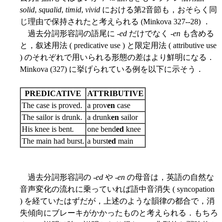
solid
,
squalid
,
timid
,
vivid
における第2音節も，おそらく同
じ理由で保持されたと考えられる (Minkova 327--28) ．
過去分詞形容詞の語尾に -
ed
だけでなく -
en
も含める
と，叙述用法 ( predicative use ) と限定用法 ( attributive use
) のそれぞれで用いられる形態の差はより鮮明になる．
Minkova (327) に挙げられている例を以下に示そう．
PREDICATIVE
ATTRIBUTIVE
The case is proved.
a prov
en
case
The sailor is drunk.
a drunk
en
sailor
His knee is bent.
one bend
ed
knee
The main had burst.
a burst
ed
main
過去分詞形容詞の -
ed
や -
en
の母音は，英語の自然な
音声変化の流れに乗っていれば語中音消失 ( syncopation
) を経ていたはずだが，上述のような韻律の都合で，消
失傾向にブレーキがかかったものと考えられる．もちろ