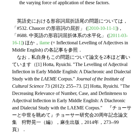
the varying force of application of these factors.
英語史における形容詞屈折語尾の問題については，
「#532. Chaucer の形容詞の屈折」 (
[2010-10-11-1]
)，
「#688. 中英語の形容詞屈折体系の水平化」 (
[2011-03-
16-1]
) ほか，
ilame
(= Inflectional Levelling of Adjectives in
Middle English) の各記事を参照．
なお，私自身もこの問題について論文を2本ほど書い
ています（[1] Hotta, Ryuichi. "The Levelling of Adjectival
Inflection in Early Middle English: A Diachronic and Dialectal
Study with the
LAEME
Corpus."
Journal of the Institute of
Cultural Science
73 (2012): 255--73. [2] Hotta, Ryuichi. "The
Decreasing Relevance of Number, Case, and Definiteness to
Adjectival Inflection in Early Middle English: A Diachronic
and Dialectal Study with the LAEME Corpus." 『チョーサ
ーと中世を眺めて』チョーサー研究会20周年記念論文
集 狩野晃一（編），麻生出版，2014年，273--99
頁）．