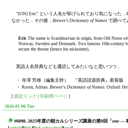
"[ON] Eric" という人名が挙げられており気になった．
なかった．その後，
Brewer's Dictionary of Names
で調べて
Eric
The name is Scandinavian in origin, from Old Norse
ei
Norway, Sweden and Denmark. Two famous 10th-century be
secure the throne (hence his nickname).
英語人名辞典なども通読してみたいなと思いつつ．
・ 寺澤 芳雄（編集主幹） 『英語語源辞典』新装版 研
・ Room, Adrian.
Brewer's Dictionary of Names
. Oxford: He
[
固定リンク
|
印刷用ページ
]
2026-01-06 Tue
#6098. 2025年度の朝カルシリーズ講座の第9回「
one
--
■
[
article
][
link
][
hel_education
][
one
]