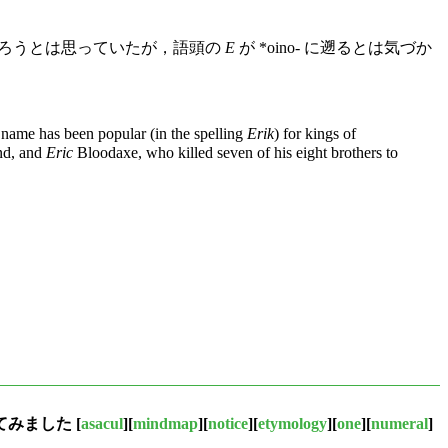
ろうとは思っていたが，語頭の
E
が *oino- に遡るとは気づか
he name has been popular (in the spelling
Erik
) for kings of
nd, and
Eric
Bloodaxe, who killed seven of his eight brothers to
てみました
[
asacul
][
mindmap
][
notice
][
etymology
][
one
][
numeral
]