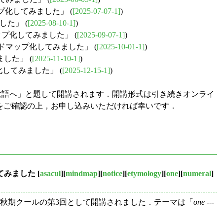
ップ化してみました」 (
[2025-07-07-1]
)
した」 (
[2025-08-10-1]
)
ップ化してみました」 (
[2025-09-07-1]
)
インドマップ化してみました」 (
[2025-10-01-1]
)
した」 (
[2025-11-10-1]
)
してみました」 (
[2025-12-15-1]
)
の強意語へ」と題して開講されます．開講形式は引き続きオンライ
をご確認の上，お申し込みいただければ幸いです．
てみました
[
asacul
][
mindmap
][
notice
][
etymology
][
one
][
numeral
]
，秋期クールの第3回として開講されました．テーマは「
one
---