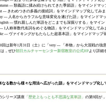
autumn --- 類義語に揉み続けられてきた季節語」をマインドマ
but --- きわめつきの多義の接続詞」をマインドマップ化してみま
「guy --- 人名からカラフルな意味変化を遂げた語」をマインドマ
English --- 慣れ親しんだ単語をどこまでも深掘りする」をマ
I --- 1人称単数代名詞をめぐる物語」をマインドマップ化してみま
ake
--- ヴァイキングがもたらした超基本語」をマインドマップ化
は新年1月31日（土）に「very --- 「本物」から大混戦
る方は，ぜひ
朝日カルチャーセンター新宿教室の公式HP
より詳細
- 単なる数から様々な用法へ広がった語」をマインドマップ化し
のシリーズ講座
「歴史上もっとも不思議な英単語」
の第9回が