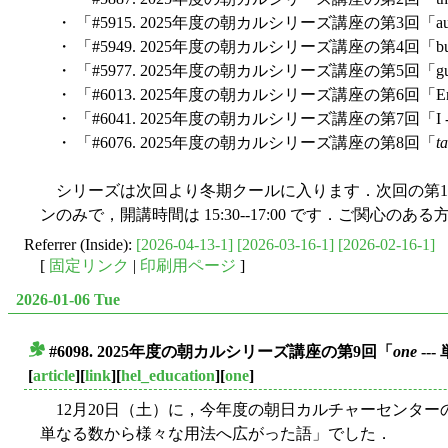
・ 「#5915. 2025年度の朝カルシリーズ講座の第3回「
・ 「#5949. 2025年度の朝カルシリーズ講座の第4回「
・ 「#5977. 2025年度の朝カルシリーズ講座の第5回
・ 「#6013. 2025年度の朝カルシリーズ講座の第6回「
・ 「#6041. 2025年度の朝カルシリーズ講座の第7回「
・ 「#6076. 2025年度の朝カルシリーズ講座の第8回「
t
シリーズは次回より冬期クールに入ります．次回の第10回
ンのみで，開講時間は 15:30--17:00 です．ご関心のあ
Referrer (Inside):
[2026-04-13-1]
[2026-03-16-1]
[2026-02-16-1]
[
固定リンク
|
印刷用ページ
]
2026-01-06 Tue
#6098. 2025年度の朝カルシリーズ講座の第9回「
one
--
■
[
article
][
link
][
hel_education
][
one
]
12月20日（土）に，今年度の朝日カルチャーセンター
単なる数から様々な用法へ広がった語」でした．