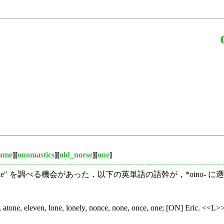
name
][
onomastics
][
old_norse
][
one
]
one" を調べる機会があった．以下の英単語の語幹が，*oino- 
, atone, eleven, lone, lonely, nonce, none, once, one; [ON] Eric. <<L>