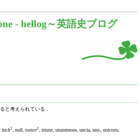
one -
hellog～英語史ブログ
に遡ると考えられている．
1
1
> inch
, null, ounce
, triune, unanimous, uncia, uni-, unicorn,