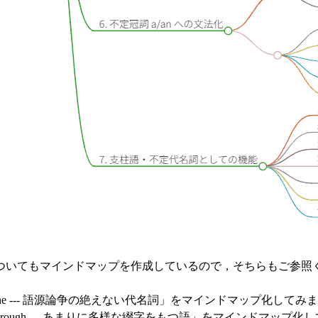
ついてもマインドマップを作成しているので，そちらもご参照
she --- 語源論争の絶えない代名詞」をマインドマップ化してみま
through --- あまりに多様な綴字をもつ語」をマインドマップ化し