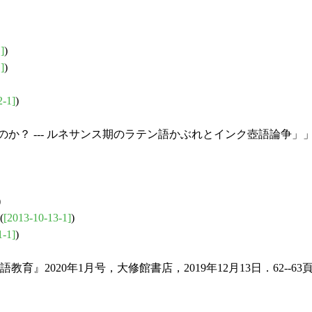
]
)
]
)
2-1]
)
のか？ --- ルネサンス期のラテン語かぶれとインク壺語論争」」 
)
(
[2013-10-13-1]
)
1-1]
)
2020年1月号，大修館書店，2019年12月13日．62--63