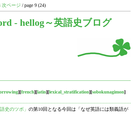
4
次ページ
/ page 9 (24)
ord -
hellog～英語史ブログ
orrowing
][
french
][
latin
][
lexical_stratification
][
sobokunagimon
]
語史のツボ」
の第10回となる今回は「なぜ英語には類義語が