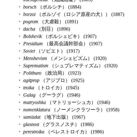
・
borsch
（ボルシチ） (1884)
・
borzoi
（ボルゾイ（ロシア原産の犬）） (1887)
・
pogrom
（大虐殺） (1891)
・
dacha
（別荘） (1896)
・
Bolshevik
（ボルシェビキ） (1907)
・
Presidium
（最高会議幹部会） (1907)
・
Soviet
（ソビエト） (1917)
・
Menshevism
（メンシェビズム） (1920)
・
Suprematism
（シュプレマティズム） (1920)
・
Politburo
（政治局） (1923)
・
agitprop
（アジプロ） (1925)
・
troika
（トロイカ） (1945)
・
Gulag
（グーラグ） (1946)
・
matryoshka
（マトリョーシュカ） (1946)
・
nomenklatura
（ノーメンクラツーラ） (1958)
・
samizdat
（地下出版） (1967)
・
glasnost
（グラスノスチ） (1986)
・
perestroika
（ペレストロイカ） (1986)