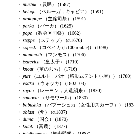
・
muzhik
（農民） (1587)
・
beluga
（ベルーガ；キャビア） (1591)
・
protopope
（主席司祭） (1591)
・
parka
（パーカ） (1625)
・
pope
（教会区司祭） (1662)
・
steppe
（ステップ） (
a.
1670)
・
copeck
（コペイカ (1/100 rouble)） (1698)
・
mammoth
（マンモス） (1706)
・
tsarevich
（皇太子） (1710)
・
knout
（革のむち） (1716)
・
yurt
（ユルト，パオ（移動式テント小屋）） (1780)
・
vodka
（ウォッカ） (1802--03)
・
rayon
（レーヨン，人造絹糸） (1830)
・
samovar
（サモワール） (1830)
・
babushka
（バブーシュカ（女性用スカーフ）） (1834
・
oblast
（州） (
a.
1837)
・
duma
（国会） (1870)
・
kulak
（富農） (1877)
・
intelligentsia
（知識階級） (1883)