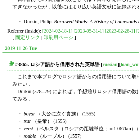
すぎなかったが，以後にはより広い英語文献に記録され
・ Durkin, Philip.
Borrowed Words: A History of Loanwords i
Referrer (Inside):
[2024-02-18-1]
[2023-05-31-1]
[2023-02-28-1]
[
[
固定リンク
|
印刷用ページ
]
2019-11-26 Tue
#3865. ロシア語から借用された英単語
[
russian
][
loan_wo
■
これまで本ブログでロシア語からの借用語について取り上げ
みたい．
Durkin (378--79) によれば，予想通りロシ
てみる．
・
boyar
（大公に次ぐ貴族） (1555)
・
tsar
（皇帝） (1555)
・
verst
（ベルスタ（ロシアの距離単位；＝1.067km）） (
・
rouble
（ルーブル） (1557)