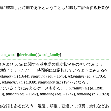
幅に増加した時期であるということも加味して評価する必要が
loan_word
][
derivation
][
word_family
]
d
および
pulse
に関する派生語の乱立状況をのぞいてみよう．
代順に挙げよう（ただし，時間的には逆転しているようにみえるケ
retarder
(n.) (1644),
retarding
(adj.) (1645),
retardative
(adj.) (1705),
),
retardency
(n.) (1939),
retardancy
(n.) (1947) となる．
転しているようにみえるケースもある）．
pulsative
(n.) (
a.
1398),
13),
pulsant
(adj.) (1642),
pulsating
(adj.) (1742),
pulsating
(n.) (1829)
当な語もあるだろう．混乱，類推，勘違い，浪費，余剰などあ