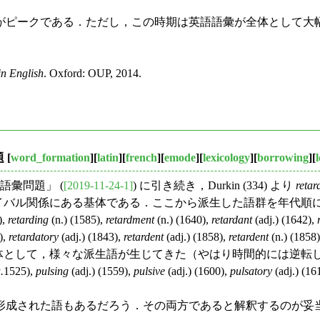
半がピークである．ただし，この時期は英語語彙が全体として大
n English
. Oxford: OUP, 2014.
題
[
word_formation
][
latin
][
french
][
emode
][
lexicology
][
borrowing
][
彙問題」 (
[2019-11-24-1]
) に引き続き，Durkin (334) より
retar
してライバル関係にある基体である．ここから派生した語群を年
),
retarding
(n.) (1585),
retardment
(n.) (1640),
retardant
(adj.) (1642),
),
retardatory
(adj.) (1843),
retardent
(adj.) (1858),
retardent
(n.) (1858
詞の基体として，様々な派生語が生じてきた（やはり時間的には逆
.
1525),
pulsing
(adj.) (1559),
pulsive
(adj.) (1600),
pulsatory
(adj.) (16
成された語もあるだろう．その両方であると解釈するのが妥