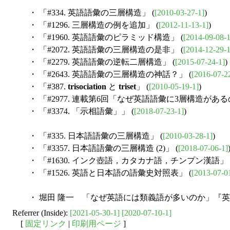
・ 「#334. 英語語彙の三層構造」 (
[2010-03-27-1]
)
・ 「#1296. 三層構造の例を追加」 (
[2012-11-13-1]
)
・ 「#1960. 英語語彙のピラミッド構造」 (
[2014-09-08-1
・ 「#2072. 英語語彙の三層構造の是非」 (
[2014-12-29-1
・ 「#2279. 英語語彙の逆転二層構造」 (
[2015-07-24-1]
)
・ 「#2643. 英語語彙の三層構造の神話？」 (
[2016-07-2
・ 「#387.
trisociation
と
triset
」 (
[2010-05-19-1]
)
・ 「#2977. 連載第6回「なぜ英語語彙に3層構造がある
・ 「#3374. 「示相語彙」」 (
[2018-07-23-1]
)
・ 「#335. 日本語語彙の三層構造」 (
[2010-03-28-1]
)
・ 「#3357. 日本語語彙の三層構造 (2)」 (
[2018-07-06-1]
・ 「#1630. インク壺語，カタカナ語，チンプン漢語」 
・ 「#1526. 英語と日本語の語彙史対照表」 (
[2013-07-0
・ 堀田 隆一 「なぜ英語には類義語が多いのか」『英語教育』
Referrer (Inside):
[2021-05-30-1]
[2020-07-10-1]
[
固定リンク
|
印刷用ページ
]