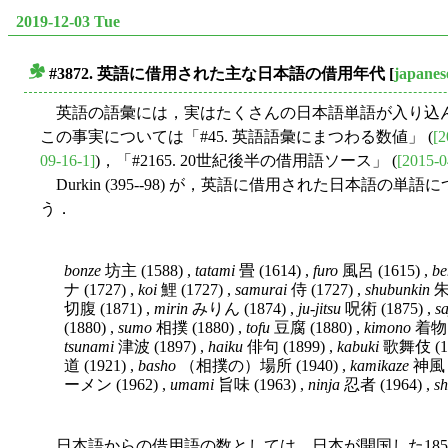
2019-12-03 Tue
#3872. 英語に借用された主な日本語の借用年代
[
japanes
■
英語の語彙には，実はたくさんの日本語単語が入り込ん
この事実については「#45. 英語語彙にまつわる数値」 (
[2
09-16-1]
)，「#2165. 20世紀後半の借用語ソース」 (
[2015-0
Durkin (395--98) が，英語に借用された日本語の単語
う．
bonze
坊主 (1588) ,
tatami
畳 (1614) ,
furo
風呂 (1615) ,
be
ナ (1727) ,
koi
鯉 (1727) ,
samurai
侍 (1727) ,
shubunkin
朱
切腹 (1871) ,
mirin
みりん (1874) ,
ju-jitsu
呪術 (1875) ,
s
(1880) ,
sumo
相撲 (1880) ,
tofu
豆腐 (1880) ,
kimono
着物 (
tsunami
津波 (1897) ,
haiku
俳句 (1899) ,
kabuki
歌舞伎 (18
道 (1921) ,
basho
（相撲の）場所 (1940) ,
kamikaze
神風 (
ーメン (1962) ,
umami
旨味 (1963) ,
ninja
忍者 (1964) ,
sh
日本語からの借用語の数としては，日本が開国した18