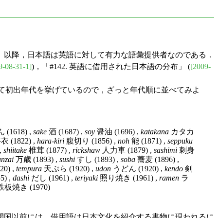
）以降，日本語は英語に対して有力な語彙提供者なのである．
9-08-31-1]
)，「#142. 英語に借用された日本語の分布」 (
[2009-
て初出年代を挙げているので，ざっと年代順に並べてみよ
(1618) ,
sake
酒 (1687) ,
soy
醤油 (1696) ,
katakana
カタカ
 (1822) ,
hara-kiri
腹切り (1856) ,
noh
能 (1871) ,
seppuku
,
shiitake
椎茸 (1877) ,
rickshaw
人力車 (1879) ,
sashimi
刺身
nzai
万歳 (1893) ,
sushi
すし (1893) ,
soba
蕎麦 (1896) ,
0) ,
tempura
天ぷら (1920) ,
udon
うどん (1920) ,
kendo
剣
5) ,
dashi
だし (1961) ,
teriyaki
照り焼き (1961) ,
ramen
ラ
板焼き (1970)
開国以前には，借用語は日本文化を紹介する書物に現われるに