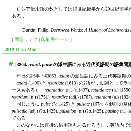
ロシア借用語の数としては19世紀後半から20世紀前
ある．
・ Durkin, Philip.
Borrowed Words: A History of Loanwords i
[
固定リンク
|
印刷用ページ
]
2019-11-25 Mon
#3864.
retard
,
pulse
の派生語にみる近代英語期の語彙問
■
昨日の記事「#3863.
adapt
の派生語にみる近代英語期の語
retard
(1490) と
retardate
(1613) の2語が，動詞と
ースもある）．
retardation
(n.) (
c.
1437),
retardance
(n.) (1550
retardure
(n.) (1751),
retardive
(adj.) (1787),
retardant
(n.) (1824
同じように
pulse
(?
a.
1425) と
pulsate
(1674) を動
pulsatile
(adj.) (?
a.
1425),
pulsation
(n.) (?
a.
1425),
pulsing
(n.) (
a
である．
このなかには直接の借用語もあるだろうし，英語内で形