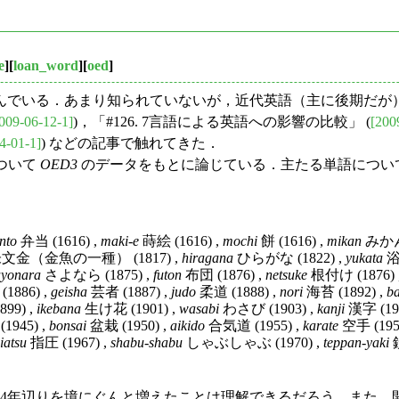
e
][
loan_word
][
oed
]
でいる．あまり知られていないが，近代英語（主に後期だが
009-06-12-1]
)，「#126. 7言語による英語への影響の比較」 (
[200
4-01-1]
) などの記事で触れてきた．
について
OED3
のデータをもとに論じている．主たる単語につい
nto
弁当 (1616) ,
maki-e
蒔絵 (1616) ,
mochi
餅 (1616) ,
mikan
みかん 
文金（金魚の一種） (1817) ,
hiragana
ひらがな (1822) ,
yukata
浴衣
ayonara
さよなら (1875) ,
futon
布団 (1876) ,
netsuke
根付け (1876) 
1886) ,
geisha
芸者 (1887) ,
judo
柔道 (1888) ,
nori
海苔 (1892) ,
ba
99) ,
ikebana
生け花 (1901) ,
wasabi
わさび (1903) ,
kanji
漢字 (192
1945) ,
bonsai
盆栽 (1950) ,
aikido
合気道 (1955) ,
karate
空手 (195
iatsu
指圧 (1967) ,
shabu-shabu
しゃぶしゃぶ (1970) ,
teppan-yaki
鉄
54年辺りを境にぐんと増えたことは理解できるだろう．また，