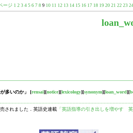
ページ
1
2
3
4
5
6
7
8
9
10
11
12
13
14
15
16
17
18
19
20
21
22
23
2
loan_w
義語が多いのか」
[
rensai
][
notice
][
lexicology
][
synonym
][
loan_word
][
b
売されました．英語史連載
「英語指導の引き出しを増やす 英