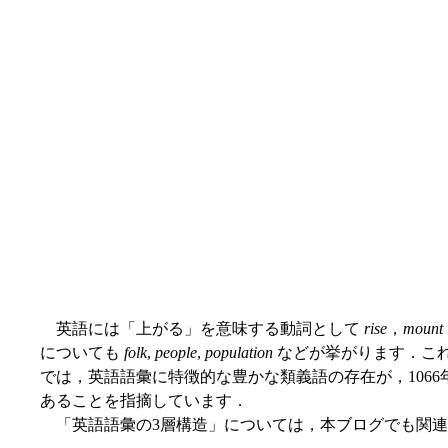
英語には「上がる」を意味する動詞として
rise
，
mount
についても
folk
,
people
,
population
などが挙がります．こ
では，英語語彙に特徴的な豊かな類義語の存在が，106
あることを指摘しています．
「英語語彙の3層構造」については，本ブログでも関連