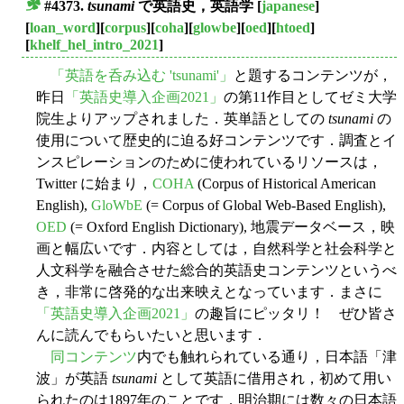
#4373.
tsunami
で英語史，英語学
[
japanese
]
■
[
loan_word
][
corpus
][
coha
][
glowbe
][
oed
][
htoed
]
[
khelf_hel_intro_2021
]
「英語を呑み込む 'tsunami'」
と題するコンテンツが，
昨日
「英語史導入企画2021」
の第11作目としてゼミ大学
院生よりアップされました．英単語としての
tsunami
の
使用について歴史的に迫る好コンテンツです．調査とイ
ンスピレーションのために使われているリソースは，
Twitter に始まり，
COHA
(Corpus of Historical American
English),
GloWbE
(= Corpus of Global Web-Based English),
OED
(= Oxford English Dictionary), 地震データベース，映
画と幅広いです．内容としては，自然科学と社会科学と
人文科学を融合させた総合的英語史コンテンツというべ
き，非常に啓発的な出来映えとなっています．まさに
「英語史導入企画2021」
の趣旨にピッタリ！ ぜひ皆さ
んに読んでもらいたいと思います．
同コンテンツ
内でも触れられている通り，日本語「津
波」が英語
tsunami
として英語に借用され，初めて用い
られたのは1897年のことです．明治期には数々の日本語