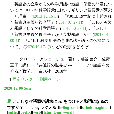
英語史の立場からの科学用語の造語・伝播の問題につ
いては「#1694. 科学語彙においてギリシア語要素が繁栄
した理由」 (
[2013-12-16-1]
)，「#3013. 19世紀に非難され
た新古典主義的複合語」 (
[2017-07-27-1]
)，「#3166. 英製
希羅語としての科学用語」 (
[2017-12-27-1]
)，「#3179.
「新古典主義的複合語」か「英製羅語」か」 (
[2018-01-
09-1]
)，「#4191. 科学用語の意味の諸言語への伝播につ
いて」 (
[2020-10-17-1]
) などの記事をどうぞ．
・ グロード・アジェージュ（著），糟谷 啓介・佐野
直子（訳） 『共通語の世界史 --- ヨーロッパ諸語をめ
ぐる地政学』 白水社，2018年．
[
固定リンク
|
印刷用ページ
]
2020-12-06 Sun
#4241. なぜ語頭や語末に
en
をつけると動詞になるの
■
ですか？ --- hellog ラジオ版
[
hellog-radio
][
sobokunagimon
]
[
suffix
][
prefix
][
verb
][
latin
][
loan_word
]