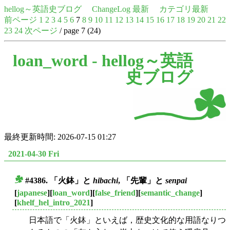
hellog～英語史ブログ
ChangeLog 最新
カテゴリ最新
前ページ
1
2
3
4
5
6
7
8
9
10
11
12
13
14
15
16
17
18
19
20
21
22
23
24
次ページ
/ page 7 (24)
loan_word -
hellog～英語
史ブログ
最終更新時間: 2026-07-15 01:27
2021-04-30 Fri
#4386. 「火鉢」と
hibachi
, 「先輩」と
senpai
■
[
japanese
][
loan_word
][
false_friend
][
semantic_change
]
[
khelf_hel_intro_2021
]
日本語で「火鉢」といえば，歴史文化的な用語なりつ