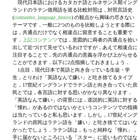
現代日本語におけるカタカナ語とルネサンス期イング
ランドのラテン借用語を巡る比較対照は，対照言語史
(
contrastive_language_history
) の観点から興味の尽きない
テーマです．一般に2つのものを比較しようとする際に
は，共通点だけでなく相違点に留意することも重要で
す．
上記コンテンツ
では，意図的に両者の共通点を拾い
出して近づけて見せているわけですが，あえて相違点に
注目することで，先の共通点の意義を浮かび上がらせる
ことができます．以下に2点指摘しておきましょう．
1点目．現代日本で英語と向き合っている生徒・学
生，とりわけ「英語なんて嫌い」と吐き捨てるタイプ
と，17世紀イングランドでラテン語と向き合っていた庶
民とでは，各言語に対する思いがかなり異なります．
「英語なんて嫌い」の背景には，逆説的に英語に対する
「憧れ」があるのではないかというコンテンツでの指摘
は当たっていると私も思います．しかし，17世紀イング
ランドの庶民はラテン語を「嫌い」と吐き捨ててはいな
かったでしょう．ラテン語は，もっと純粋な「憧れ」，
手に届かないところにいる「スター」に近いものではな