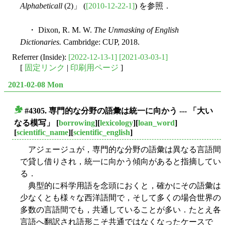
Alphabeticall
(2)」 (
[2010-12-22-1]
) を参照．
・ Dixon, R. M. W.
The Unmasking of English
Dictionaries.
Cambridge: CUP, 2018.
Referrer (Inside):
[2022-12-13-1]
[2021-03-03-1]
[
固定リンク
|
印刷用ページ
]
2021-02-08 Mon
#4305. 専門的な分野の語彙は統一に向かう --- 「大い
■
なる模写」
[
borrowing
][
lexicology
][
loan_word
]
[
scientific_name
][
scientific_english
]
アジェージュが，専門的な分野の語彙は異なる言語間
で貸し借りされ，統一に向かう傾向があると指摘してい
る．
典型的に科学用語を念頭におくと，確かにその語彙は
少なくとも様々な西洋語間で，そして多くの場合世界の
多数の言語間でも，共通していることが多い．たとえ各
言語へ翻訳され語形こそ共通ではなくなったケースで