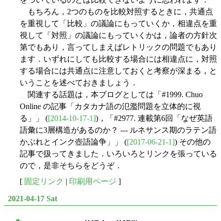
もちろん，2つのものを比較対照するときに，共通点
を重視して「比較」の議論にもっていくか，相違点を重
視して「対照」の議論にもっていくかは，論者の方針次
第でもあり，言ってしまえばレトリックの問題でもあり
ます．いずれにしても比較する場合には相違点に，対照
する場合には共通点に注意しておくと考察が深まる，と
いうことを述べておきましょう．
関連する話題は，本ブログとしては「#1999. Chuo
Online の記事「カタカナ語の氾濫問題を立体的に視
る」」 (
[2014-10-17-1]
)，「#2977. 連載第6回「なぜ英語
語彙に3層構造があるのか？ --- ルネサンス期のラテン語
かぶれとインク壺語論争」」 (
[2017-06-21-1]
) その他の
記事で扱ってきました．いろいろとリンクを張っている
ので，是非そちらをどうぞ．
[
固定リンク
|
印刷用ページ
]
2021-04-17 Sat