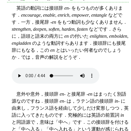
英語の動詞には接頭辞
en
- をもつものが多くありま
す．
encourage
,
enable
,
enrich
,
empower
,
entangle
などで
す．一方，接尾辞 -
en
をもつ動詞も少なくありません．
strengthen
,
deepen
,
soften
,
harden
,
fasten
などです．さら
に，語頭と語末の両方に
en
の付いた
enlighten
,
embolden
,
engladden
のような動詞すらあります．接頭辞にも接尾
辞にもなる，この
en
とはいったい何者なのでしょう
か．では，音声の解説をどうぞ．
意外や意外，接頭辞
en
- と接尾辞 -
en
はまったく別語
源なのですね．接頭辞
en
- は，ラテン語の接頭辞
in
- に
由来し，フランス語を経由して少しだけ変形しつつ，英
語に入ってきたものです．究極的には英語の前置詞
in
と同語源で，意味は「中へ」です．この接頭辞を付ける
と「中へ入る」「中へ入れる」という運動が感じられる