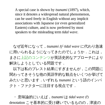
A special case is shown by
tsunami
(1897), which,
since it denotes a widespread natural phenomenon,
can be used freely in English without any implicit
associations with Japanese (or even generalized
Eastern) culture, and is now preferred by most
speakers to the misleading term
tidal wave
.
なぜ近年になって，
tsunami
が
tidal wave
に代わり急速
に用いられるようになってきたのでしょうか．これは，
まさに
上記のコンテンツ
が英語史的なアプローチにより
解決しようとしている問題です．
以下は私のブレスト結果にすぎませんが，この問題に
関わってきそうな他の英語学的な観点をいくつか挙げて
みたいと思います．いずれも
tsunami
という語のインパ
クト・ファクターに注目する視点です．
・ 意味論的にいえば，
tsunami
は
tidal wave
の
denotation こそ基本的に受け継いでいるものの，津波の