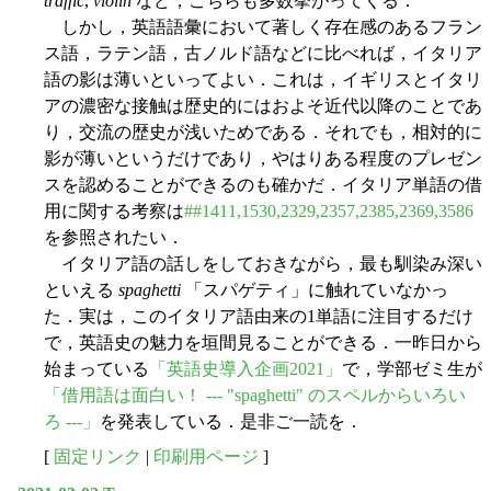
traffic
,
violin
など，こちらも多数挙がってくる．
しかし，英語語彙において著しく存在感のあるフラン
ス語，ラテン語，古ノルド語などに比べれば，イタリア
語の影は薄いといってよい．これは，イギリスとイタリ
アの濃密な接触は歴史的にはおよそ近代以降のことであ
り，交流の歴史が浅いためである．それでも，相対的に
影が薄いというだけであり，やはりある程度のプレゼン
スを認めることができるのも確かだ．イタリア単語の借
用に関する考察は
##1411,1530,2329,2357,2385,2369,3586
を参照されたい．
イタリア語の話しをしておきながら，最も馴染み深い
といえる
spaghetti
「スパゲティ」に触れていなかっ
た．実は，このイタリア語由来の1単語に注目するだけ
で，英語史の魅力を垣間見ることができる．一昨日から
始まっている
「英語史導入企画2021」
で，学部ゼミ生が
「借用語は面白い！ --- "spaghetti" のスペルからいろい
ろ ---」
を発表している．是非ご一読を．
[
固定リンク
|
印刷用ページ
]