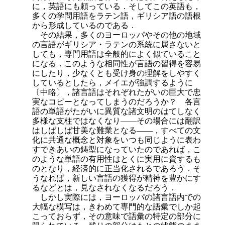
に，英語にも頼っている．そしてこの英語も，
多くの学問用語をラテン語，ギリシア語の語根
から形成しているのである．
その結果，多くのヨーロッパやその他の地域
の言語がギリシア・ラテンの系統に属さないと
しても，専門用語は全般的によく似ていること
になる．このような相同性が言語の習得を容易
にしたり，少なくとも受け身の理解をしやすく
しているとしたら，メイエが強調するように
〔中略〕，諸言語はそれぞれたがいの巨大で忠
実なコピーとなってしまうのだろうか？ 各言
語の単語がたがいに異質な諸文明のはてしなく
多様な支柱ではなくなり――その場合には翻訳
はしばしば甘美な難業となる――，すべての文
化に共通な概念と対象をいつも同じように表わ
すできあいの鋳型になってい
たのであれば，こ
のような単語の有用性はとくに実用に資するも
のとなり，経済的に正当化されるであろう．そ
うなれば，新しい言語の獲得が精神を豊かにす
るなどとは，見なされなくなるだろう．
しかし実際には，ヨーロッパの諸言語内での
大幅な模写は，きわめて専門的な語彙でしか起
こっておらず，その意味で語彙の特定の部分に