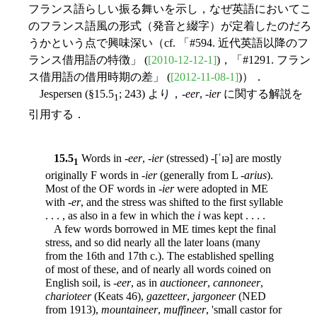
フランス語らしい振る舞いを示し，なぜ英語においてこ
のフランス語風の形式（発音と綴字）が定着したのだろ
うかという点で興味深い（cf. 「#594. 近代英語以降のフ
ランス借用語の特徴」 (
[2010-12-12-1]
)，「#1291. フラン
ス借用語の借用時期の差」 (
[2012-11-08-1]
)）．
Jespersen (§15.5
; 243) より，-
eer
, -
ier
に関する解説を
1
引用する．
15.5
Words in -
eer
, -
ier
(stressed) -[ˈɪə] are mostly
1
originally F words in -
ier
(generally from L -
arius
).
Most of the OF words in -
ier
were adopted in ME
with -
er
, and the stress was shifted to the first syllable
. . . , as also in a few in which the
i
was kept . . . .
A few words borrowed in ME times kept the final
stress, and so did nearly all the later loans (many
from the 16th and 17th c.). The established spelling
of most of these, and of nearly all words coined on
English soil, is -
eer
, as in
auctioneer
,
cannoneer
,
charioteer
(Keats 46),
gazetteer
,
jargoneer
(NED
from 1913),
mountaineer
,
muffineer
, 'small castor for