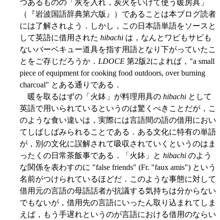
つあるものの「灰を入れ，炭火をいけて使う暖房具」
（『岩波国語辞典第六版』）であることは本ブログ読者
には了解されよう．しかし，この日本語単語をソースと
して英語に借用された
hibachi
は，なんとワビもサビも
ないバーベキュー道具を指す用語となり下がっていたこ
とをご存じだろうか．
LDOCE
第2版2によれば，"a small
piece of equipment for cooking food outdoors, over burning
charcoal" とある通りである．
暖を取るはずの「火鉢」が料理用具の
hibachi
として
英語で用いられているというのは驚くべきことだが，こ
のような食い違いは，実際には言語間の語の借用におい
てしばしばみられることである．ある文化に特有の単語
が，別の文化に誤解されて吸収されていくというのはま
ったくの日常茶飯事である．「火鉢」と
hibachi
のよう
な関係を表わすのに "false friends" (Fr. "faux amis") という
名前がつけられているほどだ．このような事態に対して
借用元の言語の母語話者が抗議する気持ちは分からない
でもないが，借用先の言語にいったん取り込まれてしま
えば，もう手遅れというのが言語における借用のならい