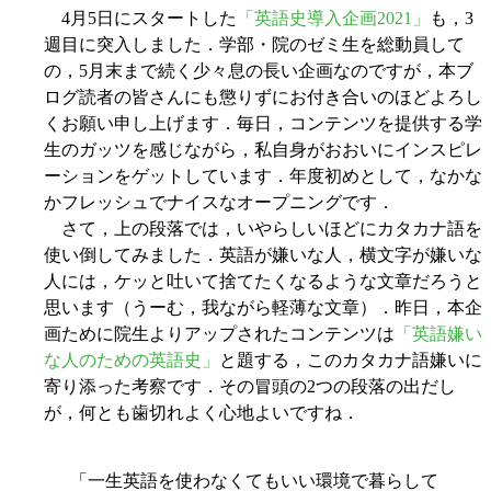
4月5日にスタートした
「英語史導入企画2021」
も，3
週目に突入しました．学部・院のゼミ生を総動員して
の，5月末まで続く少々息の長い企画なのですが，本ブ
ログ読者の皆さんにも懲りずにお付き合いのほどよろし
くお願い申し上げます．毎日，コンテンツを提供する学
生のガッツを感じながら，私自身がおおいにインスピレ
ーションをゲットしています．年度初めとして，なかな
かフレッシュでナイスなオープニングです．
さて，上の段落では，いやらしいほどにカタカナ語を
使い倒してみました．英語が嫌いな人，横文字が嫌いな
人には，ケッと吐いて捨てたくなるような文章だろうと
思います（うーむ，我ながら軽薄な文章）．昨日，本企
画ために院生よりアップされたコンテンツは
「英語嫌い
な人のための英語史」
と題する，このカタカナ語嫌いに
寄り添った考察です．その冒頭の2つの段落の出だし
が，何とも歯切れよく心地よいですね．
「一生英語を使わなくてもいい環境で暮らして