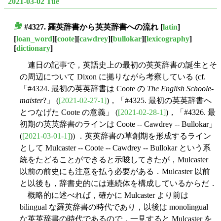
2021-03-02 Tue
#4327. 羅英辞書から英英辞書への流れ
[
latin
]
■
[
loan_word
][
coote
][
cawdrey
][
bullokar
][
lexicography
]
[
dictionary
]
連日の記事で，英語史上の最初の英英辞書の誕生とそ
の周辺について Dixon に拠りながら考察している (cf.
「#4324. 最初の英英辞書は Coote の
The English Schoole-
maister
?」 (
[2021-02-27-1]
)，「#4325. 最初の英英辞書へ
とつなげた Coote の意義」 (
[2021-02-28-1]
)，「#4326. 最
初期の英英辞書のラインは Coote -- Cawdrey -- Bullokar」
(
[2021-03-01-1]
)) ．英英辞書の草創期を形成するライン
として Mulcaster -- Coote -- Cawdrey -- Bullokar という系
統をたどることができると示唆してきたが，Mulcaster
以前の前史にも注意を払う必要がある．Mulcaster 以前
と以後も，辞書史的には連続体を構成しているからだ．
概略的に述べれば，確かに Mulcaster より前は
bilingual な羅英辞書の時代であり，以後は monolingual
な英英辞書の時代であるので，一見すると Mulcaster を