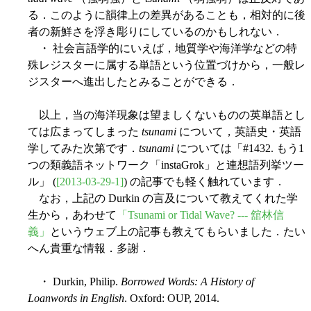
る．このように韻律上の差異があることも，相対的に後
者の新鮮さを浮き彫りにしているのかもしれない．
・ 社会言語学的にいえば，地質学や海洋学などの特
殊レジスターに属する単語という位置づけから，一般レ
ジスターへ進出したとみることができる．
以上，当の海洋現象は望ましくないものの英単語とし
ては広まってしまった
tsunami
について，英語史・英語
学してみた次第です．
tsunami
については「#1432. もう1
つの類義語ネットワーク「instaGrok」と連想語列挙ツー
ル」 (
[2013-03-29-1]
) の記事でも軽く触れています．
なお，上記の Durkin の言及について教えてくれた学
生から，あわせて
「Tsunami or Tidal Wave? --- 舘林信
義」
というウェブ上の記事も教えてもらいました．たい
へん貴重な情報．多謝．
・ Durkin, Philip.
Borrowed Words: A History of
Loanwords in English
. Oxford: OUP, 2014.