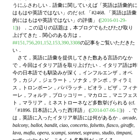
うにふさわしい．語彙に関していえば「英語は語彙的に
はもはや英語ではない」のだ (cf. 「#2468. 「英語は語彙
的にはもはや英語ではない」の評価」 (
[2016-01-29-
1]
)）．この辺りの話題は，本ブログでもたびたび取り
上げてきた．関心のある方は，
##151,756,201,152,153,390,3308
の記事をご覧いただきた
い．
さて，英語に語彙を提供してきた数ある言語のなか
で，今回はイタリア語を取り上げたい．イタリア語は昨
今の日本語でも馴染みが深く，インフルエンザ，オペ
ラ，カジノ，ジェラート，ソナタ，テンポ，ティラミ
ス，トロンボーン，パパラッチ，ビオラ，ピザ，フィナ
ーレ，フォルテ，ブロッコリー，マカロニ，マニフェス
ト，マラリア，ミネストローネなど多数挙げられる (cf.
「#1896. 日本語に入った西洋語」 (
[2014-07-06-1]
)）．で
は，英語に入ったイタリア単語には何があるか．
arcade
,
balcony
,
ballot
,
bandit
,
ciao
,
concerto
,
falsetto
,
fiasco
,
giraffe
,
lava
,
mafia
,
opera
,
scampi
,
sonnet
,
soprano
,
studio
,
timpani
,