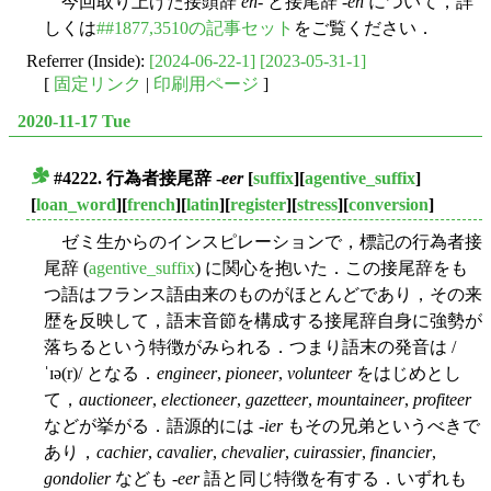
今回取り上げた接頭辞
en
- と接尾辞 -
en
について，詳
しくは
##1877,3510の記事セット
をご覧ください．
Referrer (Inside):
[2024-06-22-1]
[2023-05-31-1]
[
固定リンク
|
印刷用ページ
]
2020-11-17 Tue
#4222. 行為者接尾辞 -
eer
[
suffix
][
agentive_suffix
]
■
[
loan_word
][
french
][
latin
][
register
][
stress
][
conversion
]
ゼミ生からのインスピレーションで，標記の行為者接
尾辞 (
agentive_suffix
) に関心を抱いた．この接尾辞をも
つ語はフランス語由来のものがほとんどであり，その来
歴を反映して，語末音節を構成する接尾辞自身に強勢が
落ちるという特徴がみられる．つまり語末の発音は /
ˈɪə(r)/ となる．
engineer
,
pioneer
,
volunteer
をはじめとし
て，
auctioneer
,
electioneer
,
gazetteer
,
mountaineer
,
profiteer
などが挙がる．語源的には -
ier
もその兄弟というべきで
あり，
cachier
,
cavalier
,
chevalier
,
cuirassier
,
financier
,
gondolier
なども -
eer
語と同じ特徴を有する．いずれも