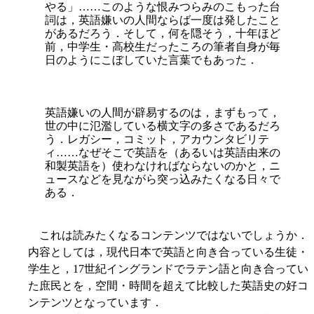
やる」……このような恨みつらみのこもった台
詞は，英語嫌いの人間ならば一度は発したこと
があるだろう．そして，何を隠そう，十年ほど
前，中学生・高校生だったころの筆者自身が毎
日のようにこぼしていた言葉でもあった．
英語嫌いの人間が辟易するのは，まずもって，
世の中に氾濫している横文字の多さであるだろ
う．レガシー，コミット，アカウンタビリテ
ィ……なぜそこで英語を（あるいは英語由来の
和製英語を）使わなければならないのかと，ニ
ュースなどを見ながら突っ込みたくなる日々で
ある．
これは読みたくなるコンテンツではないでしょうか．
内容としては，現代日本で英語と向き合っている生徒・
学生と，17世紀イングランドでラテン語と向き合ってい
た庶民とを，空間・時間を超えて比較した英語史の好コ
ンテンツとなっています．