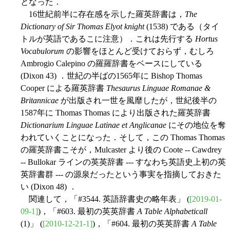
となった．
16世紀前半に存在感を示した羅英辞書は，
The
Dictionary of Sir Thomas Elyot knight
(1538) である（タイ
トルが英語であるこに注意）．これは先行する
Hortus
Vocabulorum
の影響をほとんど受けておらず，むしろ
Ambrogio Calepino の羅羅辞書をベースにしている
(Dixon 43) ．世紀の半ばの1565年に Bishop Thomas
Cooper による羅英辞書
Thesaurus Linguae Romanae &
Britannicae
が出版され一世を風靡したが，世紀後半の
1587年に Thomas Thomas により出版された羅英辞書
Dictionarium Linguae Latinae et Anglicanae
にその地位を奪
われていくことになった．そして，この Thomas Thomas
の羅英辞書こそが，Mulcaster より後の Coote -- Cawdrey
-- Bullokar ラインの英英辞書 --- すなわち英語史上初の英
英辞書群 --- の源泉だったという事実を指摘しておきた
い (Dixon 48) ．
関連して，「#3544. 英語辞書史の略年表」 (
[2019-01-
09-1]
)，「#603. 最初の英英辞書
A Table Alphabeticall
(1)」 (
[2010-12-21-1]
)，「#604. 最初の英英辞書
A Table