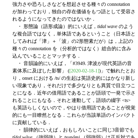
強力さや恐ろしさなどを想起させる種々の connotation
が加わっており，独自の存在価値をもつ語として受容さ
れるようになってきたのではないか．
・ 形態論（語形成論）的にいえば，
tidal wave
のよう
な複合語ではなく，単体語であるということ（日本語と
してみれば「津」＋「波」の2形態素だが）は，上記の
種々の connotation を（分析的ではなく）総合的に含み
込んでいることとマッチする．
・ 音韻論的にいえば，「#3949. 津波が現代英語の音
素体系に及ぼした影響」 (
[2020-02-18-1]
)」で触れたとお
り，onset における /ts/ の生起は英語史的にはかなり新し
い現象であり，それだけで多少なりとも異質で目立つこ
とになる．近年の借用語であることが語頭で一発で示さ
れることにもなる．それと連動して，語頭の綴字 <ts>
も英語らしくないので，やはり借用語であることが視覚
的にも一目瞭然となる．これらが当該単語のインパクト
に貢献している．
・ 韻律的にいえば，おもしろいことに同じ3音節でも
tídal wàve
（強弱強）と
tsunámi
（弱強弱）は正反対であ