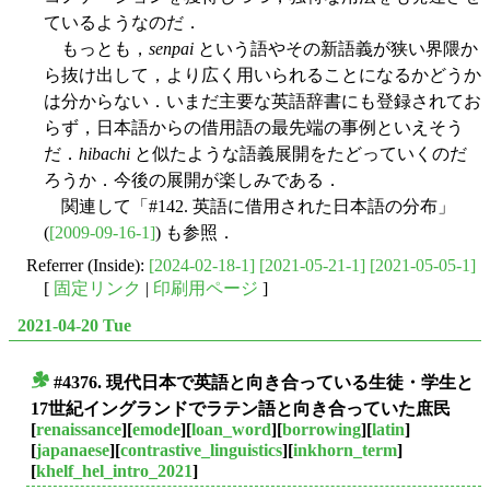
ているようなのだ．
もっとも，
senpai
という語やその新語義が狭い界隈か
ら抜け出して，より広く用いられることになるかどうか
は分からない．いまだ主要な英語辞書にも登録されてお
らず，日本語からの借用語の最先端の事例といえそう
だ．
hibachi
と似たような語義展開をたどっていくのだ
ろうか．今後の展開が楽しみである．
関連して「#142. 英語に借用された日本語の分布」
(
[2009-09-16-1]
) も参照．
Referrer (Inside):
[2024-02-18-1]
[2021-05-21-1]
[2021-05-05-1]
[
固定リンク
|
印刷用ページ
]
2021-04-20 Tue
#4376. 現代日本で英語と向き合っている生徒・学生と
■
17世紀イングランドでラテン語と向き合っていた庶民
[
renaissance
][
emode
][
loan_word
][
borrowing
][
latin
]
[
japanaese
][
contrastive_linguistics
][
inkhorn_term
]
[
khelf_hel_intro_2021
]