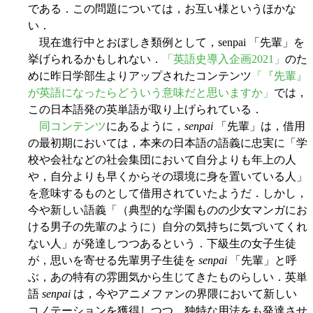
である．この問題については，お互い様というほかな
い．
現在進行中とおぼしき類例として，senpai 「先輩」を
挙げられるかもしれない．
「英語史導入企画2021」
のた
めに昨日学部生よりアップされたコンテンツ
「『先輩』
が英語になったらどういう意味だと思いますか」
では，
この日本語発の英単語が取り上げられている．
同コンテンツ
にあるように，
senpai
「先輩」は，借用
の最初期においては，本来の日本語の語義に忠実に「学
校や会社などの社会集団において自分よりも年上の人
や，自分よりも早くからその環境に身を置いている人」
を意味するものとして借用されていたようだ．しかし，
今や新しい語義「（典型的な学園ものの少女マンガにお
ける男子の先輩のように）自分の気持ちに気づいてくれ
ない人」が発達しつつあるという．下級生の女子生徒
が，思いを寄せる先輩男子生徒を
senpai
「先輩」と呼
ぶ，あの特有の雰囲気から生じてきたものらしい．英単
語
senpai
は，今やアニメファンの界隈において新しい
コノテーションを獲得しつつ，独特な用法をも発達させ