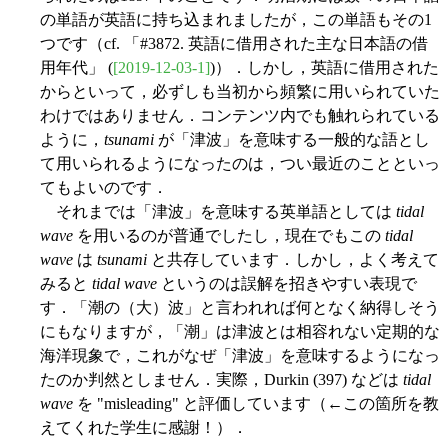
の単語が英語に持ち込まれましたが，この単語もその1
つです（cf. 「#3872. 英語に借用された主な日本語の借
用年代」 (
[2019-12-03-1]
)）．しかし，英語に借用された
からといって，必ずしも当初から頻繁に用いられていた
わけではありません．コンテンツ内でも触れられている
ように，
tsunami
が「津波」を意味する一般的な語とし
て用いられるようになったのは，つい最近のことといっ
てもよいのです．
それまでは「津波」を意味する英単語としては
tidal
wave
を用いるのが普通でしたし，現在でもこの
tidal
wave
は
tsunami
と共存しています．しかし，よく考えて
みると
tidal wave
というのは誤解を招きやすい表現で
す．「潮の（大）波」と言われれば何となく納得しそう
にもなりますが，「潮」は津波とは相容れない定期的な
海洋現象で，これがなぜ「津波」を意味するようになっ
たのか判然としません．実際，Durkin (397) などは
tidal
wave
を "misleading" と評価しています（←この箇所を教
えてくれた学生に感謝！）．