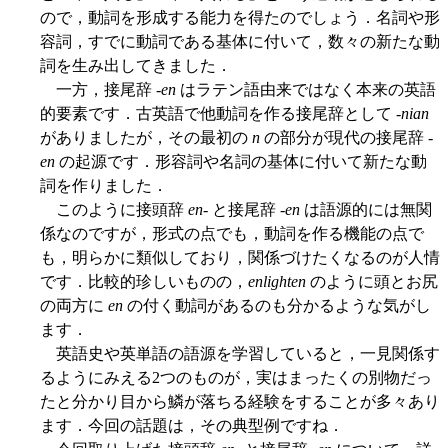
ので，動詞を形成する能力を得たのでしょう．名詞や形
容詞，すでに動詞である基体に付いて，数々の新たな動
詞を生み出してきました．
一方，接尾辞 -
en
はラテン語由来ではなく本来の英語
的要素です．古英語で他動詞を作る接尾辞として -
nian
がありましたが，その最初の
n
の部分が現代の接尾辞 -
en
の起源です．形容詞や名詞の基体に付いて新たな動
詞を作りました．
このように接頭辞
en
- と接尾辞 -
en
は語源的には無関
係なのですが，形式の点でも，動詞を作る機能の点で
も，明らかに類似しており，関係づけたくなるのが人情
です．比較的珍しいものの，
enlighten
のように頭とお尻
の両方に
en
の付く動詞があるのも分かるような気がし
ます．
英語史や英単語の語源を学習していると，一見関係す
るようにみえる2つのものが，実はまったくの別物だっ
たと分かり目から鱗が落ちる経験をすることが多々あり
ます．今回の話題は，その典型例ですね．