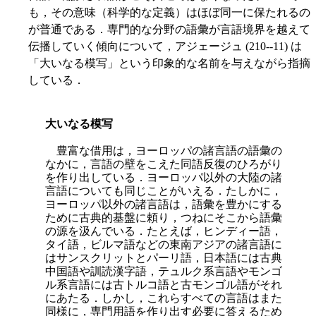
も，その意味（科学的な定義）はほぼ同一に保たれるの
が普通である．専門的な分野の語彙が言語境界を越えて
伝播していく傾向について，アジェージュ (210--11) は
「大いなる模写」という印象的な名前を与えながら指摘
している．
大いなる模写
豊富な借用は，ヨーロッパの諸言語の語彙の
なかに，言語の壁をこえた同語反復のひろがり
を作り出している．ヨーロッパ以外の大陸の諸
言語についても同じことがいえる．たしかに，
ヨーロッパ以外の諸言語は，語彙を豊かにする
ために古典的基盤に頼り，つねにそこから語彙
の源を汲んでいる．たとえば，ヒンディー語，
タイ語，ビルマ語などの東南アジアの諸言語に
はサンスクリットとパーリ語，日本語には古典
中国語や訓読漢字語，テュルク系言語やモンゴ
ル系言語には古トルコ語と古モンゴル語がそれ
にあたる．しかし，これらすべての言語はまた
同様に，専門用語を作り出す必要に答えるため