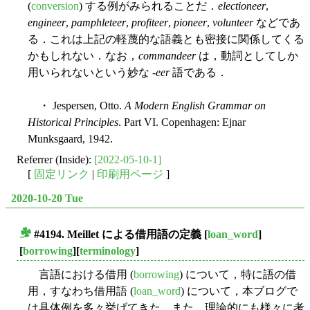
(
conversion
) する例がみられることだ．
electioneer
,
engineer
,
pamphleteer
,
profiteer
,
pioneer
,
volunteer
などであ
る．これは上記の軽蔑的な語義とも密接に関係してくる
かもしれない．なお，
commandeer
は，動詞としてしか
用いられないという妙な -
eer
語である．
・ Jespersen, Otto.
A Modern English Grammar on
Historical Principles
. Part VI. Copenhagen: Ejnar
Munksgaard, 1942.
Referrer (Inside):
[2022-05-10-1]
[
固定リンク
|
印刷用ページ
]
2020-10-20 Tue
#4194. Meillet による借用語の定義
[
loan_word
]
■
[
borrowing
][
terminology
]
言語における借用 (
borrowing
) について，特に語の借
用，すなわち借用語 (
loan_word
) について，本ブログで
は具体例を多々挙げてきた．また，理論的にも様々に考