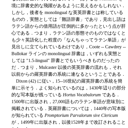
境に辞書史的な飛躍があるように見えるかもしれない．
しかし，後者を monolingual な英英辞書とは称している
ものの，実態としては「難語辞書」であり，見出し語は
ラテン語からの借用語が圧倒的に多かったという点が肝
心である．つまり，ラテン語の形態そのものではなくと
も少々英語化した程度の「なんちゃってラテン単語」が
見出しに立てられているわけであり，Coote -- Cawdrey --
Bullokar ラインの monolingual 辞書は，いずれも実態と
しては "1.5-lingual" 辞書とでもいうべきものだったの
だ．つまり，Mulcaster 以後の英英辞書の流れも，それ
以前からの羅英辞書の系統に連なるということである．
Dixon (42) に従い，15--16世紀の羅英辞書の系統を簡
単に示そう．よく知られているのは，1430年辺りの部分
的な写本版が残っている
Hortus Vocabulorum
である．
1500年に出版され，27,000語ものラテン単語が意味別に
掲載されている．英羅辞書については，1440年の写本版
が知られている
Promptorium Parvalorum sive Clericum
が，1499年に出版され，以後1528年まで改訂されること