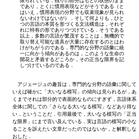
限られている．残りの部分はもとの状態のまま
であり，とくに慣用表現などがそうである（と
はいえ，慣用表現の分野でも収束現象が見られ
ないわけではないが）．そして何よりも，ひと
つの言語の本質を形づくる文法構造は，それぞ
れに特有の形でありつづけている．そうである
以上，多数の言語が繁茂することは，無機的で
取り替え可能な道具が大量に存在するのとはわ
けがちがうのである．専門的な分野の語彙に統
一に向かう傾向があるのは，このような生命の
開花と矛盾するどころか，その正当な限界を記
しづけているのである．
アジェージュの趣旨は，専門的な分野の語彙に関して
いえば確かに「大いなる模写」の傾向は見られるが，あ
くまでそれは部分的で表面的なものにすぎず，言語体系
全体に関しての「さらなる大いなる模写」などあり得な
い，ということだ．引用最後で，大いなる模写の「正当
な限界」にまで言い及んでいる．実は言語の模写の小な
ることを訴えたい文章だったのではないか，と解釈しな
おした．