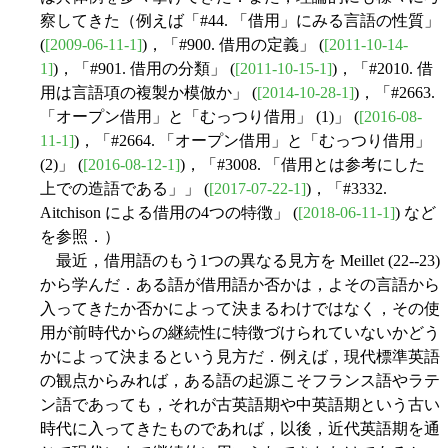
察してきた（例えば「#44. 「借用」にみる言語の性質」
(
[2009-06-11-1]
)，「#900. 借用の定義」 (
[2011-10-14-
1]
)，「#901. 借用の分類」 (
[2011-10-15-1]
)，「#2010. 借
用は言語項の複製か模倣か」 (
[2014-10-28-1]
)，「#2663.
「オープン借用」と「むっつり借用」 (1)」 (
[2016-08-
11-1]
)，「#2664. 「オープン借用」と「むっつり借用」
(2)」 (
[2016-08-12-1]
)，「#3008. 「借用とは参考にした
上での造語である」」 (
[2017-07-22-1]
)，「#3332.
Aitchison による借用の4つの特徴」 (
[2018-06-11-1]
) など
を参照．）
最近，借用語のもう1つの異なる見方を Meillet (22--23)
から学んだ．ある語が借用語か否かは，よその言語から
入ってきたか否かによって決まるわけではなく，その使
用が前時代からの継続性に特徴づけられていないかどう
かによって決まるという見方だ．例えば，現代標準英語
の観点からみれば，ある語の起源こそフランス語やラテ
ン語であっても，それが古英語期や中英語期という古い
時代に入ってきたものであれば，以後，近代英語期を通