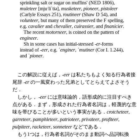
sprinkling salt or sugar on muffins' (NED 1806),
muleteer
[mjuˑliˈtiə],
musketeer
,
pioneer
,
pistoleer
(Carlyle Essays 251),
routineer
(Shaw D 54), and
volunteer
, but many of them preserved the F spelling,
e.g.
cavalier
and
chevalier
,
cuirassier
, and
finanicier
.
The recent
motorneer
, is coined on the pattern of
engineer
.
Sh in some cases has initial-stressed -
er
-forms
instead of -
eer
, e.g. ˈ
enginer
, ˈ
mutiner
(Cor I. 1.244),
and ˈ
pioner
.
この解説に従えば，-
eer
は私たちもよく知る行為者接
尾辞 -
er
の一風変わった兄弟としてとらえてよさそう
だ．
しかし， -
eer
には意味論的，語形成的に注目すべき
点がある．まず，形成された行為者名詞は，軽蔑的な意
味を帯びることが多いという事実がある．
crotcheteer
,
garreteer
,
pamphleteer
,
patrioteer
,
privateer
,
profiteer
,
pulpiteer
,
racketeer
,
sonneteer
などである．
もう1つは，行為者名詞がそのまま動詞へ品詞転換