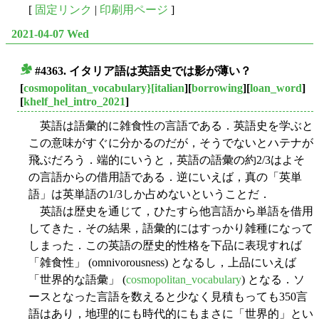
[
固定リンク
|
印刷用ページ
]
2021-04-07 Wed
#4363. イタリア語は英語史では影が薄い？
■
[
cosmopolitan_vocabulary}[italian
][
borrowing
][
loan_word
]
[
khelf_hel_intro_2021
]
英語は語彙的に雑食性の言語である．英語史を学ぶと
この意味がすぐに分かるのだが，そうでないとハテナが
飛ぶだろう．端的にいうと，英語の語彙の約2/3はよそ
の言語からの借用語である．逆にいえば，真の「英単
語」は英単語の1/3しか占めないということだ．
英語は歴史を通じて，ひたすら他言語から単語を借用
してきた．その結果，語彙的にはすっかり雑種になって
しまった．この英語の歴史的性格を下品に表現すれば
「雑食性」 (omnivorousness) となるし，上品にいえば
「世界的な語彙」 (
cosmopolitan_vocabulary
) となる．ソ
ースとなった言語を数えると少なく見積もっても350言
語はあり，地理的にも時代的にもまさに「世界的」とい