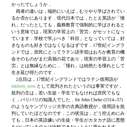
かったでしょうか．
両者の違いは，端的にいえば，むりやり学ばされてい
るか否かにあります．現代日本では，たとえ英語が「憧
れ」だったとしても，義務教育で強制的に学ばされると
いう意味では，現実の学習上の「苦労」がセットになっ
ています．学校で学ぶべき「科目」となっていては，好
きなものも好きではなくなるはずです．17世紀イングラ
ンドでは，庶民にとってラテン語学習はおろか教育の機
会そのものがまだ高嶺の花であり，現実の学習上の「苦
労」とは無縁なために，「憧れ」は純然たる憧れとして
生き延び得たのです．
2点目は，17世紀イングランドではラテン借用語が
inkhorn_term
として批判されたというのは事実ですが，
批判の主は，若い生徒・学生でもなければ庶民でもな
く，バリバリの知識人でした．Sir John Cheke (1514--57)
のようなケンブリッジ大学の古典語教授が，借用語を批
判していたほどなのです．この状況は，どう控えめにみ
ても，日本の英語嫌いの生徒・学生がカタカナ語に悪態
をついているのとは比較できないように思われます．