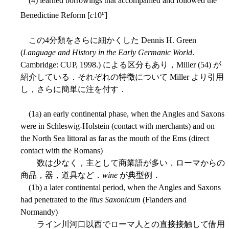
(4) learned borrowings that accompanied and followed the
e
Benedictine Reform [
c
10
]
この4分類をさらに細かくした Dennis H. Green
(
Language and History in the Early Germanic World
.
Cambridge: CUP, 1998.) による区分もあり，Miller (54) が
紹介している．それぞれの特徴について Miller より引用
し，さらに簡単に注を付す．
(1a) an early continental phase, when the Angles and Saxons
were in Schleswig-Holstein (contact with merchants) and on
the North Sea littoral as far as the mouth of the Ems (direct
contact with the Romans)
数は少なく，主として商業語が多い．ローマからの
商品，器，道具など．
wine
が典型例．
(1b) a later continental period, when the Angles and Saxons
had penetrated to the
litus Saxonicum
(Flanders and
Normandy)
ライン川河口以西でローマ人との直接接触して借用