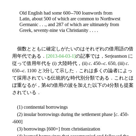
Old English had some 600--700 loanwords from
Latin, about 500 of which are common to Northwest
Germanic . . ., and 287 of which are ultimately from
Greek, seventy-nine via Christianity . . . .
個数とともに確定しがたいのはそれぞれの借用語の借
用年代である．
[2013-04-03-1]
の記事では，Serjeantson に
従って借用年代を (i) 大陸時代，(ii)
c
. 450--
c
. 650, (iii)
c
.
650--
c
. 1100 と3分して示した．これは多くの論者によっ
て採用されている伝統的な時代別分類である．これとほ
ぼ重なるが，第4の借用の波を加えた以下の4分類も提案
されている．
(1) continental borrowings
(2) insular borrowings during the settlement phase [
c
. 450-
-600]
(3) borrowings [600+] from christianization