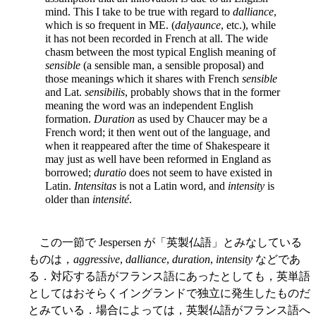
mind. This I take to be true with regard to
dalliance
,
which is so frequent in ME. (
dalyaunce
, etc.), while
it has not been recorded in French at all. The wide
chasm between the most typical English meaning of
sensible
(a sensible man, a sensible proposal) and
those meanings which it shares with French
sensible
and Lat.
sensibilis
, probably shows that in the former
meaning the word was an independent English
formation.
Duration
as used by Chaucer may be a
French word; it then went out of the language, and
when it reappeared after the time of Shakespeare it
may just as well have been reformed in England as
borrowed;
duratio
does not seem to have existed in
Latin.
Intensitas
is not a Latin word, and
intensity
is
older than
intensité
.
この一節で Jespersen が「英製仏語」とみなしている
ものは，
aggressive
,
dalliance
,
duration
,
intensity
などであ
る．対応する語がフランス語にあったとしても，英単語
としてはおそらくイングランドで独立に発生したものだ
とみている．場合によっては，英製仏語がフランス語へ