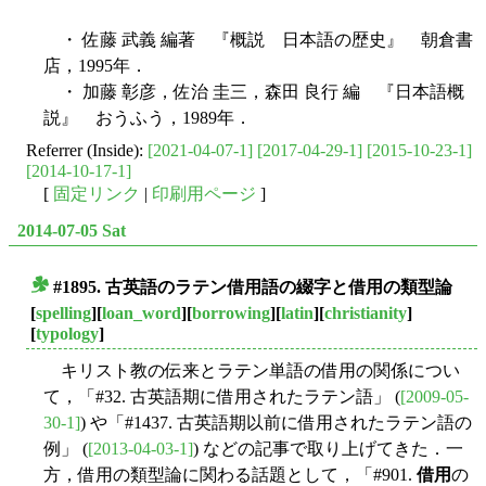
・ 佐藤 武義 編著 『概説 日本語の歴史』 朝倉書
店，1995年．
・ 加藤 彰彦，佐治 圭三，森田 良行 編 『日本語概
説』 おうふう，1989年．
Referrer (Inside):
[2021-04-07-1]
[2017-04-29-1]
[2015-10-23-1]
[2014-10-17-1]
[
固定リンク
|
印刷用ページ
]
2014-07-05 Sat
#1895. 古英語のラテン借用語の綴字と借用の類型論
■
[
spelling
][
loan_word
][
borrowing
][
latin
][
christianity
]
[
typology
]
キリスト教の伝来とラテン単語の借用の関係につい
て，「#32. 古英語期に借用されたラテン語」 (
[2009-05-
30-1]
) や「#1437. 古英語期以前に借用されたラテン語の
例」 (
[2013-04-03-1]
) などの記事で取り上げてきた．一
方，借用の類型論に関わる話題として，「#901.
借用
の