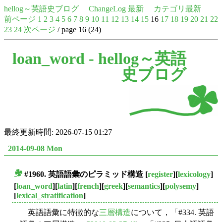
hellog～英語史ブログ
ChangeLog 最新
カテゴリ最新
前ページ
1
2
3
4
5
6
7
8
9
10
11
12
13
14
15
16
17
18
19
20
21
22
23
24
次ページ
/ page 16 (24)
loan_word -
hellog～英語
史ブログ
最終更新時間: 2026-07-15 01:27
2014-09-08 Mon
#1960. 英語語彙のピラミッド構造
[
register
][
lexicology
]
■
[
loan_word
][
latin
][
french
][
greek
][
semantics
][
polysemy
]
[
lexical_stratification
]
英語語彙に特徴的な
三層構造
について，「#334. 英語