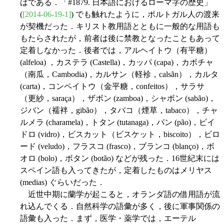
ばである．「#1879. 日本語におけるローマ字の歴史」
(
[2014-06-19-1]
) でも触れたように，ポルトガル人の渡来
が契機だった．キリスト教用語とともに一般的な用語も
もたらされたが，前者は後に禁教となったこともあって
定着しなかった．後者では，アルヘイトウ（有平糖）
(alfeloa) ，カステラ (Castella)，カッパ (capa)，カボチャ
（南瓜，Cambodia)，カルサン（軽袗，calsãn），カルタ
(carta)，コンペイトウ（金平糖，confeitos），サラサ
（更紗，saraça），ザボン (zamboa)，シャボン (sabão)，
ジバン（襦袢，gibão），タバコ（煙草，tabaco），チャ
ルメラ (charamela)，トタン (tutanaga)，パン (pão)，ビイ
ドロ (vidro)，ビスカット（ビスケット，biscoito），ビロ
ード (veludo)，フラスコ (frasco)，ブランコ (blanço)，ボ
オロ (bolo)，ボタン (botão) などが残った．16世紀末には
スペイン語も入ってきたが，定着したものはメリヤス
(medias) ぐらいだった．
近世中期に蘭学が起こると，オランダ語の借用語が流
れ込んでくる．自然科学の語彙が多く，後に軍事関係の
語彙も入った．まず，医学・薬学では，エーテル