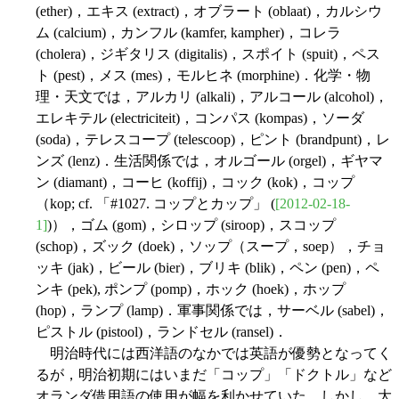
(ether)，エキス (extract)，オブラート (oblaat)，カルシウ
ム (calcium)，カンフル (kamfer, kampher)，コレラ
(cholera)，ジギタリス (digitalis)，スポイト (spuit)，ペス
ト (pest)，メス (mes)，モルヒネ (morphine)．化学・物
理・天文では，アルカリ (alkali)，アルコール (alcohol)，
エレキテル (electriciteit)，コンパス (kompas)，ソーダ
(soda)，テレスコープ (telescoop)，ピント (brandpunt)，レ
ンズ (lenz)．生活関係では，オルゴール (orgel)，ギヤマ
ン (diamant)，コーヒ (koffij)，コック (kok)，コップ
（kop; cf. 「#1027. コップとカップ」 (
[2012-02-18-
1]
)），ゴム (gom)，シロップ (siroop)，スコップ
(schop)，ズック (doek)，ソップ（スープ，soep），チョ
ッキ (jak)，ビール (bier)，ブリキ (blik)，ペン (pen)，ペ
ンキ (pek), ポンプ (pomp)，ホック (hoek)，ホップ
(hop)，ランプ (lamp)．軍事関係では，サーベル (sabel)，
ピストル (pistool)，ランドセル (ransel)．
明治時代には西洋語のなかでは英語が優勢となってく
るが，明治初期にはいまだ「コップ」「ドクトル」など
オランダ借用語の使用が幅を利かせていた．しかし，大