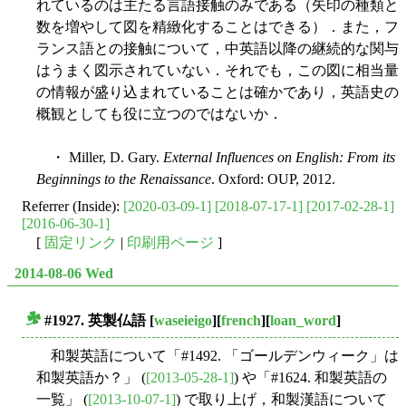
れているのは主たる言語接触のみである（矢印の種類と
数を増やして図を精緻化することはできる）．また，フ
ランス語との接触について，中英語以降の継続的な関与
はうまく図示されていない．それでも，この図に相当量
の情報が盛り込まれていることは確かであり，英語史の
概観としても役に立つのではないか．
・ Miller, D. Gary.
External Influences on English: From its
Beginnings to the Renaissance
. Oxford: OUP, 2012.
Referrer (Inside):
[2020-03-09-1]
[2018-07-17-1]
[2017-02-28-1]
[2016-06-30-1]
[
固定リンク
|
印刷用ページ
]
2014-08-06 Wed
#1927. 英製仏語
[
waseieigo
][
french
][
loan_word
]
■
和製英語について「#1492. 「ゴールデンウィーク」は
和製英語か？」 (
[2013-05-28-1]
) や「#1624. 和製英語の
一覧」 (
[2013-10-07-1]
) で取り上げ，和製漢語について