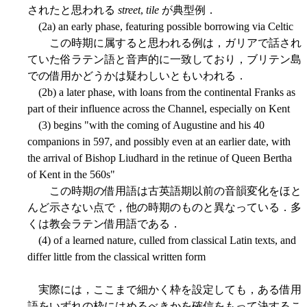
されたと思われる
street
,
tile
が典型例．
(2a) an early phase, featuring possible borrowing via Celtic
この時期に属すると思われる例は，ガリアで話され
ていた俗ラテン語と音声的に一致しており，ブリテン島
での借用かどうかは疑わしいともいわれる．
(2b) a later phase, with loans from the continental Franks as
part of their influence across the Channel, especially on Kent
(3) begins "with the coming of Augustine and his 40
companions in 597, and possibly even at an earlier date, with
the arrival of Bishop Liudhard in the retinue of Queen Bertha
of Kent in the 560s"
この時期の借用語は古英語期以前の音韻変化をほと
んど示さない点で，他の時期のものと異なっている．多
くは教会ラテン借用語である．
(4) of a learned nature, culled from classical Latin texts, and
differ little from the classical written form
実際には，ここまで細かく枠を設定しても，ある借用
語をいずれの枠にはめるべきかを確信をもって決するこ