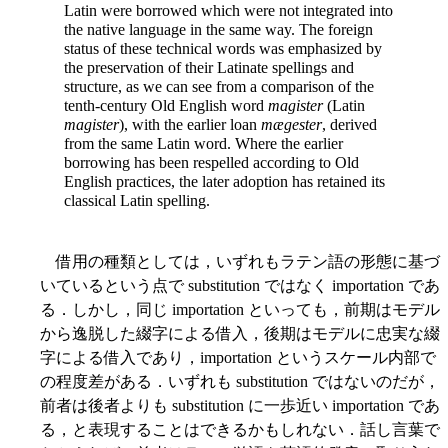
Latin were borrowed which were not integrated into
the native language in the same way. The foreign
status of these technical words was emphasized by
the preservation of their Latinate spellings and
structure, as we can see from a comparison of the
tenth-century Old English word
magister
(Latin
magister
), with the earlier loan
mægester
, derived
from the same Latin word. Where the earlier
borrowing has been respelled according to Old
English practices, the later adoption has retained its
classical Latin spelling.
借用の種類としては，いずれもラテン語の形態に基づ
いているという点で substitution ではなく importation であ
る．しかし，同じ importation といっても，前期はモデル
から逸脱した綴字による借入，後期はモデルに忠実な綴
字による借入であり，importation というスケール内部で
の程度差がある．いずれも substitution ではないのだが，
前者は後者よりも substitution に一歩近い importation であ
る，と表現することはできるかもしれない．話し言葉で