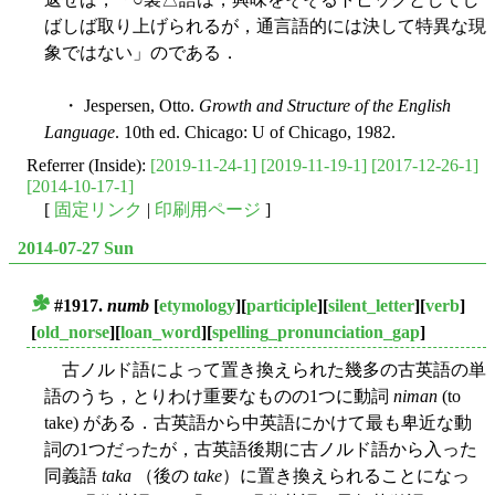
ばしば取り上げられるが，通言語的には決して特異な現
象ではない」のである．
・ Jespersen, Otto.
Growth and Structure of the English
Language
. 10th ed. Chicago: U of Chicago, 1982.
Referrer (Inside):
[2019-11-24-1]
[2019-11-19-1]
[2017-12-26-1]
[2014-10-17-1]
[
固定リンク
|
印刷用ページ
]
2014-07-27 Sun
#1917.
numb
[
etymology
][
participle
][
silent_letter
][
verb
]
■
[
old_norse
][
loan_word
][
spelling_pronunciation_gap
]
古ノルド語によって置き換えられた幾多の古英語の単
語のうち，とりわけ重要なものの1つに動詞
niman
(to
take) がある．古英語から中英語にかけて最も卑近な動
詞の1つだったが，古英語後期に古ノルド語から入った
同義語
taka
（後の
take
）に置き換えられることになっ