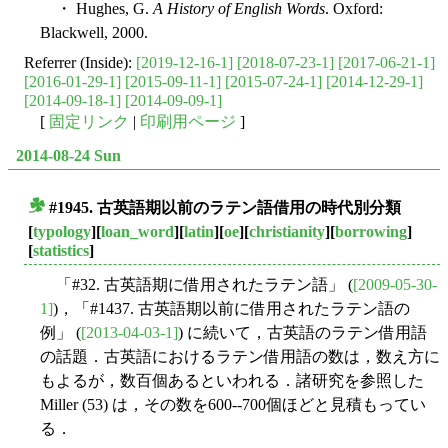
・ Hughes, G.
A History of English Words
. Oxford:
Blackwell, 2000.
Referrer (Inside):
[2019-12-16-1]
[2018-07-23-1]
[2017-06-21-1]
[2016-01-29-1]
[2015-09-11-1]
[2015-07-24-1]
[2014-12-29-1]
[2014-09-18-1]
[2014-09-09-1]
[
固定リンク
|
印刷用ページ
]
2014-08-24 Sun
#1945. 古英語期以前のラテン語借用の時代別分類
■
[
typology
][
loan_word
][
latin
][
oe
][
christianity
][
borrowing
]
[
statistics
]
「#32. 古英語期に借用されたラテン語」 (
[2009-05-30-
1]
)，「#1437. 古英語期以前に借用されたラテン語の
例」 (
[2013-04-03-1]
) に続いて，古英語のラテン借用語
の話題．古英語におけるラテン借用語の数は，数え方に
もよるが，数百個あるといわれる．諸研究を参照した
Miller (53) は，その数を600--700個ほどと見積もってい
る．