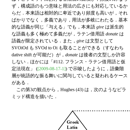
ず，構成語のもつ意味と用法の広さにも対応しているか
らだ．本来語は相対的に卑近であり頻度も高いが，それ
ばかりでなく，多義であり，用法が多岐にわたる．基本
的な語義が同じ「与える」でも，本来語
give
は派生的
な語義も多く極めて多義だが，ラテン借用語
donate
は
語義が限定されている．また，
give
は文型として
SVOiOd も SVOd to Oi も取ることができる（すなわち
dative shift が可能だ）が，
donate
は後者の文型しか許容
しない．ほかには「#112. フランス・ラテン借用語と仮
定法現在」 (
[2009-08-17-1]
) で示唆したように，語彙階
層が統語的な振る舞いに関与していると疑われるケース
がある．
この第3の観点から，Hughes (43) は，次のようなピラ
ミッド構造を描いた．