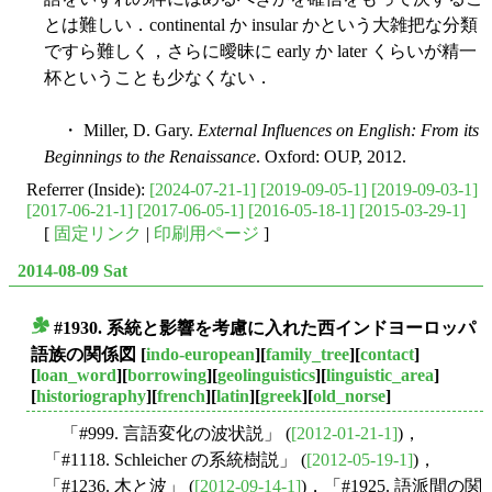
とは難しい．continental か insular かという大雑把な分類
ですら難しく，さらに曖昧に early か later くらいが精一
杯ということも少なくない．
・ Miller, D. Gary.
External Influences on English: From its
Beginnings to the Renaissance
. Oxford: OUP, 2012.
Referrer (Inside):
[2024-07-21-1]
[2019-09-05-1]
[2019-09-03-1]
[2017-06-21-1]
[2017-06-05-1]
[2016-05-18-1]
[2015-03-29-1]
[
固定リンク
|
印刷用ページ
]
2014-08-09 Sat
#1930. 系統と影響を考慮に入れた西インドヨーロッパ
■
語族の関係図
[
indo-european
][
family_tree
][
contact
]
[
loan_word
][
borrowing
][
geolinguistics
][
linguistic_area
]
[
historiography
][
french
][
latin
][
greek
][
old_norse
]
「#999. 言語変化の波状説」 (
[2012-01-21-1]
)，
「#1118. Schleicher の系統樹説」 (
[2012-05-19-1]
)，
「#1236. 木と波」 (
[2012-09-14-1]
)，「#1925. 語派間の関