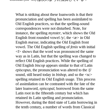
What is striking about these loanwords is that their
pronunciation and spelling has been assimilated to
Old English practices, so that the spelling-sound
correspondences were not disturbed. Note, for
instance, the spelling
mynster
, which shows the Old
English front rounded vowel /y/, the <æ> in Old
English
mæsse
, indicating the Old English front
vowel. The Old English spelling of
fenix
with initial
<f> shows that the word was pronounced the same
way as in Latin, but that the spelling was changed to
reflect Old English practices. While the spelling of
Old English
biscop
appears similar to that of Latin
episcopus
, the pronunciation was altered to the /ʃ/
sound, still heard today in
bishop
, and so the <sc>
spelling retained its Old English usage. This process
of assimilation can be contrasted with the fate of the
later loanword,
episcopal
, borrowed from the same
Latin root in the fifteenth century but which has
retained its Latin spelling and pronunciation.
However, during the third state of Latin borrowing in
the tenth century, a number of words from Classical