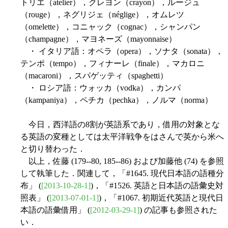
トリエ（atelier），クレヨン（crayon），ルージュ
（rouge），ネグリジェ（néglige），オムレツ
（omelette），コニャック（cognac），シャンパン
（champagne），マヨネーズ（mayonnaise）
・ イタリア語：オペラ（opera），ソナタ（sonata），
テンポ（tempo），フィナーレ（finale），マカロニ
（macaroni），スパゲッティ（spaghetti）
・ ロシア語：ウォッカ（vodka），カンパ
（kampaniya），ペチカ（pechka），ノルマ（norma）
今日，西洋語の8割が英語系であり，借用の対象とな
る英語の変種としては太平洋戦争をはさんで英から米へ
と切り替わった．
以上，佐藤 (179--80, 185--86) および加藤他 (74) を参照
して執筆した．関連して，「#1645. 現代日本語の語種分
布」 (
[2013-10-28-1]
)，「#1526. 英語と日本語の語彙史対
照表」 (
[2013-07-01-1]
)，「#1067. 初期近代英語と現代日
本語の語彙借用」 (
[2012-03-29-1]
) の記事も参照された
い．