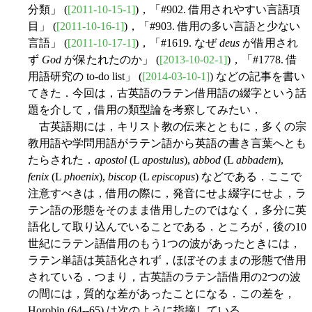
分類」 (
[2011-10-15-1]
)，「#902. 借用されやすい言語項
目」 (
[2011-10-16-1]
)，「#903. 借用の多い言語と少ない
言語」 (
[2011-10-17-1]
)，「#1619. なぜ
deus
が借用され
ず
God
が保たれたのか」 (
[2013-10-02-1]
)，「#1778. 借
用語研究の to-do list」 (
[2014-03-10-1]
) などの記事を書い
てきた．今回は，古英語のラテン借用語の綴字という話
題を介して，借用の類型論を考察してみたい．
古英語期には，キリスト教の伝来とともに，多くの宗
教用語や学問用語がラテン語から英語の書き言葉へとも
たらされた．
apostol
(L
apostulus
),
abbod
(L
abbadem
),
fenix
(L
phoenix
),
biscop
(L
episcopus
) などである．ここで
注意すべきは，借用の際に，発音にせよ綴字にせよ，ラ
テン語の形態をそのまま借用したのではなく，多分に英
語化して取り込んでいることである．ところが，後の10
世紀にラテン語借用のもう1つの波があったときには，
ラテン単語は英語化されず，ほぼそのままの形態で借用
されている．つまり，古英語のラテン語借用の2つの波
の間には，質的な差があったことになる．この差を，
Horobin (64--65) は次のように指摘している．