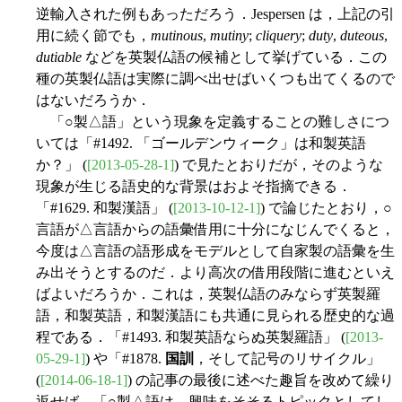
逆輸入された例もあっただろう．Jespersen は，上記の引
用に続く節でも，
mutinous
,
mutiny
;
cliquery
;
duty
,
duteous
,
dutiable
などを英製仏語の候補として挙げている．この
種の英製仏語は実際に調べ出せばいくつも出てくるので
はないだろうか．
「○製△語」という現象を定義することの難しさにつ
いては「#1492. 「ゴールデンウィーク」は和製英語
か？」 (
[2013-05-28-1]
) で見たとおりだが，そのような
現象が生じる語史的な背景はおよそ指摘できる．
「#1629. 和製漢語」 (
[2013-10-12-1]
) で論じたとおり，○
言語が△言語からの語彙借用に十分になじんでくると，
今度は△言語の語形成をモデルとして自家製の語彙を生
み出そうとするのだ．より高次の借用段階に進むといえ
ばよいだろうか．これは，英製仏語のみならず英製羅
語，和製英語，和製漢語にも共通に見られる歴史的な過
程である．「#1493. 和製英語ならぬ英製羅語」 (
[2013-
05-29-1]
) や「#1878.
国訓
，そして記号のリサイクル」
(
[2014-06-18-1]
) の記事の最後に述べた趣旨を改めて繰り
返せば，「○製△語は，興味をそそるトピックとしてし