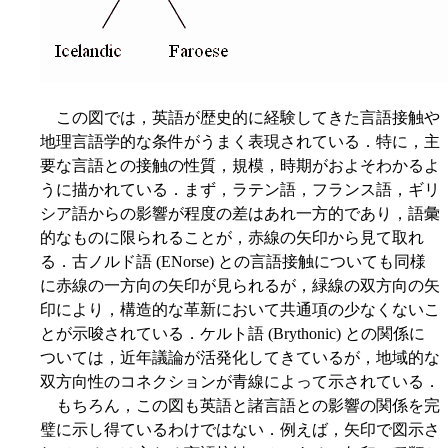
この図では，英語が歴史的に経験してきた言語接触や
地理言語学的な条件がうまく表現されている．特に，主
要な言語との接触の性質，規模，時期がおよそわかるよ
うに描かれている．まず，ラテン語，フランス語，ギリ
シア語からの影響が程度の差はあれ一方的であり，語彙
的なものに限られることが，赤線の矢印から見て取れ
る．古ノルド語 (ENorse) との言語接触についても同様
に赤線の一方向の矢印が見られるが，緑線の双方向の矢
印により，構造的な革新において共通項の少なくないこ
とが示唆されている．ケルト語 (Brythonic) との関係に
ついては，近年議論が活発化してきているが，地域的な
双方向性のコネクションが青線によって示されている．
もちろん，この図も英語と諸言語との影響の関係を完
璧に示し得ているわけではない．例えば，矢印で図示さ