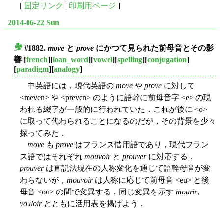
[
固定リンク
|
印刷用ページ
]
2014-06-22 Sun
#1882.
move
と
prove
にかつて見られた前母音とその影
■
響
[
french
][
loan_word
][
vowel
][
spelling
][
conjugation
]
[
paradigm
][
analogy
]
中英語には，現代英語の
move
や
prove
に対して
<meven> や <preven> のように語幹に前母音字 <e> の現
われる綴字が一般的に行われていた．これが後に <o>
に取って代わられることになるのだが，その背景を少々
探ってみた．
move
も
prove
はフランス借用語であり，現代フラン
ス語ではそれぞれ
mouvoir
と
prouver
に対応する．
prouver
は直説法現在の人称変化を通じて語幹母音が変
わらないが，
mouvoir
は人称に応じて前母音 <eu> と後
母音 <ou> の間で変異する．同じ変異を示す
mourir
,
vouloir
とともに活用表を掲げよう．