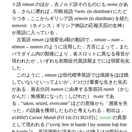
ト語
niman
のほか，古ノルド語そのものにも
nema
があ
る．さらに遡れば，印欧祖語 *
nem
- (to distribute) にたど
りつき，ここからギリシア語
némein
(to distribute) を経た
nemesis
（ネメシス；ギリシア神話の応報天罰の女神）
が英語に入っている．
古英語
niman
は強変化4類の動詞で，
niman
--
nam
--
nōmon
--
numen
のように活用した．方言によって，また
パラダイム内の類推により，各スロットに異なる母音が
現われたが，いずれも初期近代英語期までには弱変化化
した．
このように，
niman
は現代標準英語では痕跡をほぼ残
していないといってよいが，1つだけ重要な生きた化石
がある．過去分詞
numen
に由来する形容詞
numb
（かじ
かんだ；無感覚になった；しびれた） /nʌm/ であ
る．"taken, seized, overcome" ほどの意味から「感覚を失
った」の語義を獲得したものと考えられる．初出は，
a1400の
Cursor Mundi
(Frf 14) の13821行に
nomin
の異形
として現われる ("xxviij 3ere in bande I lay nomme baþ fote
& hande.") ．非語源的な語末の <b> の挿入は16世紀から