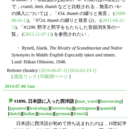
で，
crumb
,
limb
,
thumb
などと比較される．無音の <b>
の挿入については，「#34.
thumb
の綴りと発音」 (
[2009-
06-01-1]
), 「#724.
thumb
の綴りと発音 (2)」 (
[2011-04-21-
1]
), 「#1290. 黙字と黙字をもたらした音韻消失等の一
覧」 (
[2012-11-07-1]
) を参照されたい．
・ Rynell, Alarik.
The Rivalry of Scandinavian and Native
Synonyms in Middle English Especially
taken
and
nimen.
Lund: Håkan Ohlssons, 1948.
Referrer (Inside):
[2016-06-07-1]
[2016-03-19-1]
[
固定リンク
|
印刷用ページ
]
2014-07-06 Sun
#1896. 日本語に入った西洋語
[
loan_word
][
borrowing
]
■
[
japanese
][
lexicology
][
borrowing
][
portuguese
][
spanish
]
[
dutch
][
italian
][
russian
][
german
][
french
]
日本語に西洋語が初めて持ち込まれたのは，16世紀半