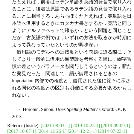
たとえれば，前者はラテン単語を英語的発音で取り入れ
ることに，後者は原語であるラテン語の発音で取り入れ
ることに相当する．あらっぽくたとえれば，英単語を日
本語へ借用するときにカタカナ書きするか，英語と同じ
ようにアルファベットで綴るか，という問題と同じこと
だが，古英語の例では，いずれの方法を取るかが時期に
よって異なっていたというのが興味深い．
借用語のモデルへの近接度という問題に迫る際に，そ
してより一般的に借用の類型論を考察する際に，綴字習
慣の差というパラメータも関与しうるというのは，新た
な発見だった．関連して，語が借用されるときの
importation 内部での程度と，借用された後に徐々に示さ
れる同化の程度との区別も明確にする必要があるかもし
れない．
・ Horobin, Simon.
Does Spelling Matter?
Oxford: OUP,
2013.
Referrer (Inside):
[2021-08-03-1]
[2019-10-22-1]
[2019-09-09-1]
[2017-10-07-1]
[2014-12-26-1]
[2014-12-21-1]
[2014-07-23-1]