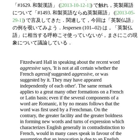
「#1629. 和製漢語」 (
[2013-10-12-1]
) で触れ，英製羅語
について「#1493. 和製英語ならぬ英製羅語」 (
[2013-05-
29-1]
) で言及してきた．関連して，今回は「英製仏語」
の例を覗いてみよう．Jespersen (101--02) は，「英製仏
語」に相当する呼称こそ使っていないが，まさにこの現
象について議論している．
Fitzedward Hall in speaking about the recent word
aggressive
says, 'It is not at all certain whether the
French
agressif
suggested
aggressive
, or was
suggested by it. They may have appeared
independently of each other'. The same remark
applies to a great many other formations on a French
or Latin basis; even if the several components of a
word are Romanic, it by no means follows that the
word was first used by a Frenchman. On the
contrary, the greater facility and the greater boldness
in forming new words and turns of expression which
characterizes English generally in contradistinction to
French, would in many
cases speak in favour of the
assumption that an innovation is due to an English