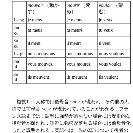
mouvoir
（動か
mourir
（死
vouloir
（望
す）
ぬ）
む）
1st sg.
je meus
je meurs
je veux
2nd
tu meus
tu meurs
tu veux
sg.
3rd
il meut
il meurt
il veut
sg.
1st pl.
nous mouvons
nous mourons
nous voulons
2nd
vous mouvez
vous mourez
vous voulez
pl.
3rd
ils meuvent
ils meurent
ils veulent
pl.
複数1・2人称では後母音 <ou> が現われ，その他の人
称では前母音 <eu> が現われていることがわかる．フラ
ンス語史では，語幹に強勢が落ちない場合には歴史的な
後母音が保たれ，語幹に強勢が落ちる場合には前母音化
したと説明される．英語へは，先の2語について後者の