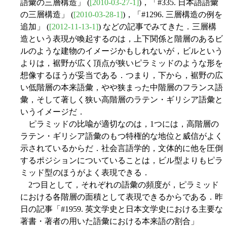
語彙の三層構造」 (
[2010-03-27-1]
)，「#335. 日本語語彙
の三層構造」 (
[2010-03-28-1]
)，「#1296. 三層構造の例を
追加」 (
[2012-11-13-1]
) などの記事でみてきた．三層構
造という表現が喚起するのは，上下関係と階層のあるビ
ルのような建物のイメージかもしれないが，ビルという
よりは，裾野が広く頂点が狭いピラミッドのような形を
想像するほうが妥当である．つまり，下から，裾野の広
い低階層の本来語彙，やや狭まった中階層のフランス語
彙，そして著しく狭い高階層のラテン・ギリシア語彙と
いうイメージだ．
ピラミッドの比喩が適切なのは，1つには，高階層の
ラテン・ギリシア語彙のもつ特権的な地位と威信がよく
示されているからだ．社会言語学的，文体的に他を圧倒
するポジションについていることは，ビル型よりもピラ
ミッド型のほうがよく表現できる．
2つ目として，それぞれの語彙の頻度が，ピラミッド
における各階層の面積として表現できるからである．昨
日の記事「#1959. 英文学史と日本文学史における主要な
著書・著者の用いた語彙における本来語の割合」