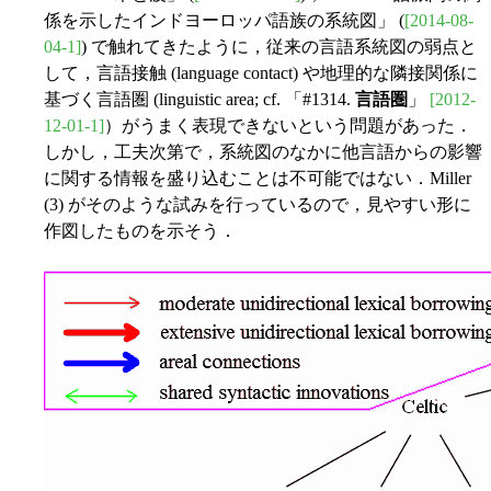
係を示したインドヨーロッパ語族の系統図」 (
[2014-08-
04-1]
) で触れてきたように，従来の言語系統図の弱点と
して，言語接触 (language contact) や地理的な隣接関係に
基づく言語圏 (linguistic area; cf. 「#1314.
言語圏
」
[2012-
12-01-1]
）がうまく表現できないという問題があった．
しかし，工夫次第で，系統図のなかに他言語からの影響
に関する情報を盛り込むことは不可能ではない．Miller
(3) がそのような試みを行っているので，見やすい形に
作図したものを示そう．