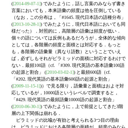
(
[2014-09-07-1]
) でみたように，話し言葉のみならず書き
言葉においても，本来語彙の頻度は他を圧倒している
（なお，この分布は，「#1645. 現代日本語の語種分布」
(
[2013-10-28-1]
) でみたように，現代日本語においても同
様だった）．対照的に，高階層の語彙は頻度が低い．
個々の語については反例もあるだろうが，全体的な傾向
としては，各階層の頻度と面積とは対応する．もっと
も，各階層の語彙量（異なり語数）ということでいえ
ば，必ずしもそれがピラミッドの面積に対応するわけで
ない．最頻100語（cf. 「#309. 現代英語の基本語彙100語
の起源と割合」 (
[2010-03-02-1]
) と最頻600語（cf.
「#202. 現代英語の基本語彙600語の起源と割合」
(
[2009-11-15-1]
)）で見る限り，語彙量と面積はおよそ対
応しているが，10000語というレベルで調査すると，
「#429. 現代英語の最頻語彙10000語の起源と割合」
(
[2010-06-30-1]
) でみたように，上で前提としてきた3階
層の上下関係は崩れる．
ピラミッドの比喩が有効と考えられる3つ目の理由
は，ピラミッドにおける各階層の面積が，頻度のみなら