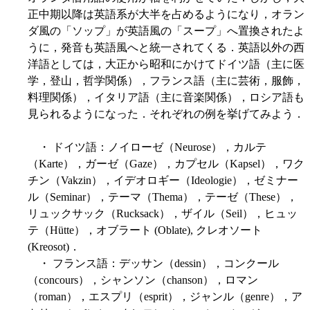
正中期以降は英語系が大半を占めるようになり，オラン
ダ風の「ソップ」が英語風の「スープ」へ置換されたよ
うに，発音も英語風へと統一されてくる．英語以外の西
洋語としては，大正から昭和にかけてドイツ語（主に医
学，登山，哲学関係），フランス語（主に芸術，服飾，
料理関係），イタリア語（主に音楽関係），ロシア語も
見られるようになった．それぞれの例を挙げてみよう．
・ ドイツ語：ノイローゼ（Neurose），カルテ
（Karte），ガーゼ（Gaze），カプセル（Kapsel），ワク
チン（Vakzin），イデオロギー（Ideologie），ゼミナー
ル（Seminar），テーマ（Thema），テーゼ（These），
リュックサック（Rucksack），ザイル（Seil），ヒュッ
テ（Hütte），オブラート (Oblate), クレオソート
(Kreosot)．
・ フランス語：デッサン（dessin），コンクール
（concours），シャンソン（chanson），ロマン
（roman），エスプリ（esprit），ジャンル（genre），ア