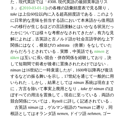
た．現代英語では「#308. 現代英語の最頻英単語リス
ト」 (
[2010-03-01-1]
) の各種の語彙頻度表で見る限り，
take
は上位60位以内に入る超高頻度語である．このよう
に日常的な意味を担当する語において本来語から借用語
への移行が生じるほどの言語接触とはいかなる状況だっ
たかについては様々な考察がなされてきたが，有力な見
解によれば，古英語と古ノルド語が社会言語学的な上下
関係にはなく，横並びの adstrata （傍層）をなしていた
からだろうとされている．実際，中英語でも
nimen
と
tāken
は互いに長い競合・併存関係を経験しており，決
して短期間で前者が後者に置換されたわけではない．
niman
は16世紀に一時衰退したが，1600年以降再び復活
するなどの振る舞いを示し，17世紀を通じて一般的に用
いられた．しかし，結果としては
niman
系統は現在まで
に，方言を除いて事実上廃用となり，
take
が
niman
のほ
ぼすべての用法を置換して，現在に至っている．両語の
競合関係については，Rynell に詳しく記述されている．
古英語
niman
は，ゲルマン祖語の *
neman
に遡り，同
根語としてはオランダ語
nemen
, ドイツ語
nehmen
, ゴー