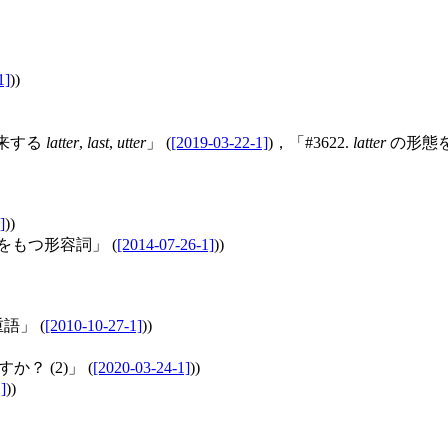
1]
))
に由来する
latter
,
last
,
utter
」 (
[2019-03-22-1]
)，「#3622.
latter
の形態を説明
]
))
形態をもつ形容詞」 (
[2014-07-26-1]
))
語」 (
[2010-10-27-1]
))
すか？ (2)」 (
[2020-03-24-1]
))
]
))