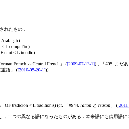
用されたもの．
Arab. ṣifr)
 < L computāre)
 enui < L in odio)
ench vs Central French」 (
[2009-07-13-1]
)，「#95. まだある！
の二重語」 (
[2010-05-20-1]
))
← OF tradicion < L traditionis) (cf. 「#944.
ration
と
reason
」 (
[2011
lit) し，二つの異なる語になったものがある．本来語にも借用語