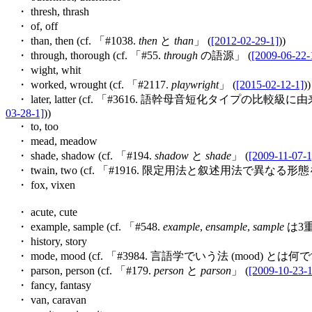
・ thresh, thrash
・ of, off
・ than, then (cf. 「#1038.
then
と
than
」 (
[2012-02-29-1]
))
・ through, thorough (cf. 「#55.
through
の語源」 (
[2009-06-22-
・ wight, whit
・ worked, wrought (cf. 「#2117.
playwright
」 (
[2015-02-12-1]
))
・ later, latter (cf. 「#3616. 語幹母音短化タイプの比較級
03-28-1]
))
・ to, too
・ mead, meadow
・ shade, shadow (cf. 「#194.
shadow
と
shade
」 (
[2009-11-07-1
・ twain, two (cf. 「#1916. 限定用法と叙述用法で異なる
・ fox, vixen
・ acute, cute
・ example, sample (cf. 「#548.
example
,
ensample
,
sample
は3重
・ history, story
・ mode, mood (cf. 「#3984. 言語学でいう法 (mood) とは何で
・ parson, person (cf. 「#179.
person
と
parson
」 (
[2009-10-23-1
・ fancy, fantasy
・ van, caravan