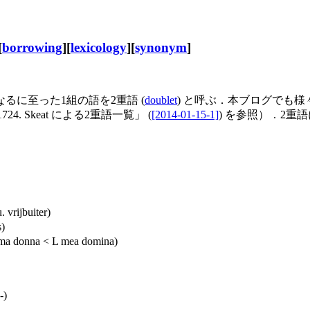
[
borrowing
][
lexicology
][
synonym
]
に至った1組の語を2重語 (
doublet
) と呼ぶ．本ブログでも
1724. Skeat による2重語一覧」 (
[2014-01-15-1]
) を参照）．2重語
 vrijbuiter)
s)
a donna < L mea domina)
-)