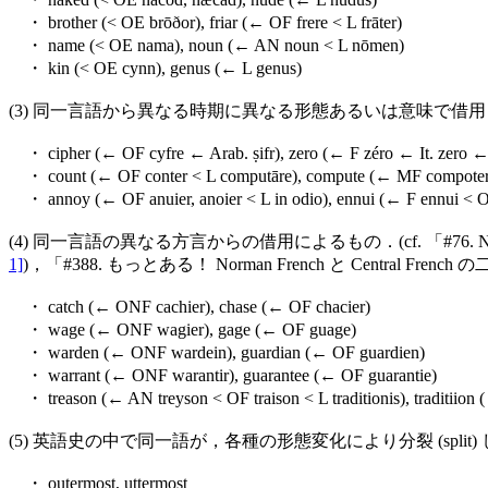
・ brother (< OE brōðor), friar (← OF frere < L frāter)
・ name (< OE nama), noun (← AN noun < L nōmen)
・ kin (< OE cynn), genus (← L genus)
(3) 同一言語から異なる時期に異なる形態あるいは意味で借
・ cipher (← OF cyfre ← Arab. ṣifr), zero (← F zéro ← It. zero ← 
・ count (← OF conter < L computāre), compute (← MF compoter
・ annoy (← OF anuier, anoier < L in odio), ennui (← F ennui < OF
(4) 同一言語の異なる方言からの借用によるもの．(cf. 「#76. Norman Fr
1]
)，「#388. もっとある！ Norman French と Central French 
・ catch (← ONF cachier), chase (← OF chacier)
・ wage (← ONF wagier), gage (← OF guage)
・ warden (← ONF wardein), guardian (← OF guardien)
・ warrant (← ONF warantir), guarantee (← OF guarantie)
・ treason (← AN treyson < OF traison < L traditionis), traditiion (
(5) 英語史の中で同一語が，各種の形態変化により分裂 (sp
・ outermost, uttermost