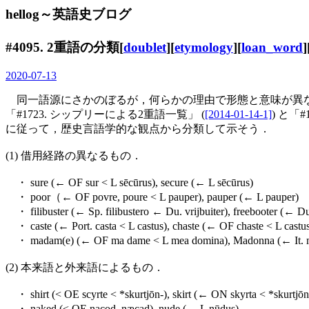
hellog～英語史ブログ
#4095. 2重語の分類[
doublet
][
etymology
][
loan_word
]
2020-07-13
同一語源にさかのぼるが，何らかの理由で形態と意味が異なる
「#1723. シップリーによる2重語一覧」 (
[2014-01-14-1]
) と「#
に従って，歴史言語学的な観点から分類して示そう．
(1) 借用経路の異なるもの．
・ sure (← OF sur < L sēcūrus), secure (← L sēcūrus)
・ poor（← OF povre, poure < L pauper), pauper (← L pauper)
・ filibuster (← Sp. filibustero ← Du. vrijbuiter), freebooter (← Du.
・ caste (← Port. casta < L castus), chaste (← OF chaste < L castu
・ madam(e) (← OF ma dame < L mea domina), Madonna (← It. m
(2) 本来語と外来語によるもの．
・ shirt (< OE scyrte < *skurtjōn-), skirt (← ON skyrta < *skurtjōn
・ naked (< OE nacod, næcad), nude (← L nūdus)