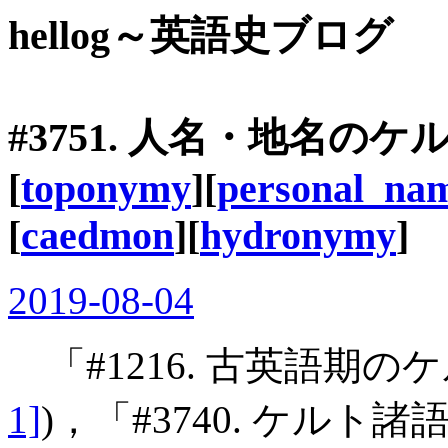
hellog～英語史ブログ
#3751. 人名・地名のケ
[
toponymy
][
personal_na
[
caedmon
][
hydronymy
]
2019-08-04
「#1216. 古英語期の
1]
)，「#3740. ケルト