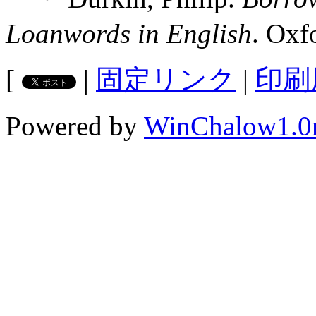
Loanwords in English
. Oxf
[
|
固定リンク
|
印刷
Powered by
WinChalow1.0