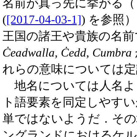
名前が真っ先に挙がる（「#28
(
[2017-04-03-1]
) を参
王国の諸王や貴族の名
Ċeadwalla
,
Ċedd
,
Cumbra
れらの意味については定
地名については人名よ
ト語要素を同定しやすい
単ではないようだ．その地
ングランドにおけるケル