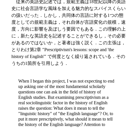
従来の英語史記述では，規範主義は18世紀以降の英語
史に社会言語学な風味を加える魅力的なスパイスくらい
の扱いだった．しかし，共同体の言語に対する1つの態
度としての規範主義は，それ自体が言語変化の規模，速
度，方向に影響を及ぼしう要因でもある．この理解の上
に，新たな英語史を記述することができるし，その必要
があるのではないか，と著者は強く説く．この主張は，
とりわけ第2章 "Prescriptivism's lessons: scope and 'the
history of English'" で何度となく繰り返されている．その
うちの1箇所を引用しよう．
When I began this project, I was not expecting to end
up asking one of the most fundamental scholarly
questions one can ask in the field of history of
English studies. But examining prescriptivism as a
real sociolinguistic factor in the history of English
raises the question: What does it mean to tell the
"linguistic history" of "the English language"? Or, to
put it more prescriptively, what
should it mean to tell
the history of the English language? Attention to