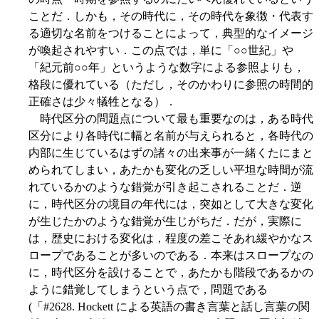
ことだ．しかも，その時代に，その時代を象徴・代表す
る適切な名前をつけることによって，典型的なイメージ
が喚起されやすい．この点では，単に「○○世紀」や
「紀元前○○年」というような数字による参照よりも，
格段に優れている（ただし，そのかわりに参照の時間的
正確さは少々犠牲となる）．
時代区分の問題点について最も重要なのは，ある時代
区分により各時代に幅と名前が与えられると，各時代の
内部に生じているはずの諸々の出来事が一緒くたにまと
められてしまい，あたかも変化の乏しい平坦な時間が流
れているかのような錯覚が引き起こされることだ．逆
に，時代区分の境目の年代には，突如として大きな変化
が生じたかのような錯覚が生じがちだ．だが，実際に
は，歴史における変化は，程度の差こそあれ緩やかなス
ロープであることが多いのである．本来はスロープなの
に，時代区分を設けることで，あたかも階段であるかの
ように錯覚してしまうという点で，問題である
(「#2628. Hockett による英語の書き言葉と話し言葉の関