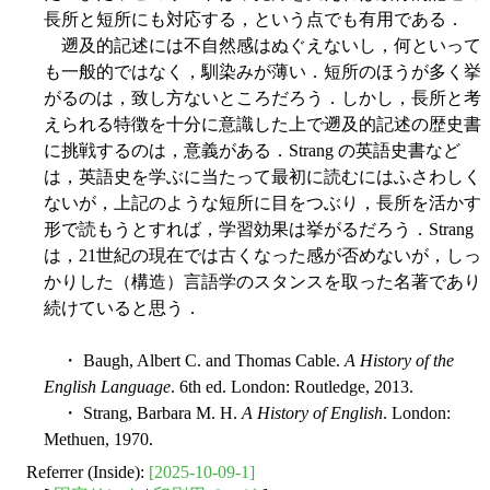
長所と短所にも対応する，という点でも有用である．
遡及的記述には不自然感はぬぐえないし，何といって
も一般的ではなく，馴染みが薄い．短所のほうが多く挙
がるのは，致し方ないところだろう．しかし，長所と考
えられる特徴を十分に意識した上で遡及的記述の歴史書
に挑戦するのは，意義がある．Strang の英語史書など
は，英語史を学ぶに当たって最初に読むにはふさわしく
ないが，上記のような短所に目をつぶり，長所を活かす
形で読もうとすれば，学習効果は挙がるだろう．Strang
は，21世紀の現在では古くなった感が否めないが，しっ
かりした（構造）言語学のスタンスを取った名著であり
続けていると思う．
・ Baugh, Albert C. and Thomas Cable.
A History of the
English Language
. 6th ed. London: Routledge, 2013.
・ Strang, Barbara M. H.
A History of English
. London:
Methuen, 1970.
Referrer (Inside):
[2025-10-09-1]