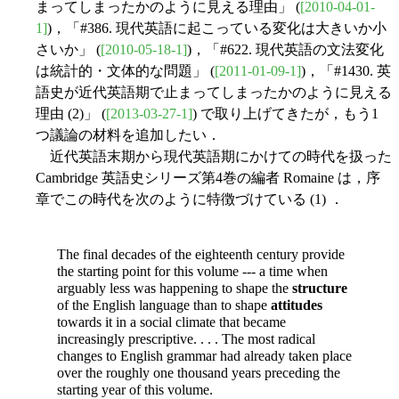
まってしまったかのように見える理由」 (
[2010-04-01-
1]
)，「#386. 現代英語に起こっている変化は大きいか小
さいか」 (
[2010-05-18-1]
)，「#622. 現代英語の文法変化
は統計的・文体的な問題」 (
[2011-01-09-1]
)，「#1430. 英
語史が近代英語期で止まってしまったかのように見える
理由 (2)」 (
[2013-03-27-1]
) で取り上げてきたが，もう1
つ議論の材料を追加したい．
近代英語末期から現代英語期にかけての時代を扱った
Cambridge 英語史シリーズ第4巻の編者 Romaine は，序
章でこの時代を次のように特徴づけている (1) ．
The final decades of the eighteenth century provide
the starting point for this volume --- a time when
arguably less was happening to shape the
structure
of the English language than to shape
attitudes
towards it in a social climate that became
increasingly prescriptive. . . . The most radical
changes to English grammar had already taken place
over the roughly one thousand years preceding the
starting year of this volume.