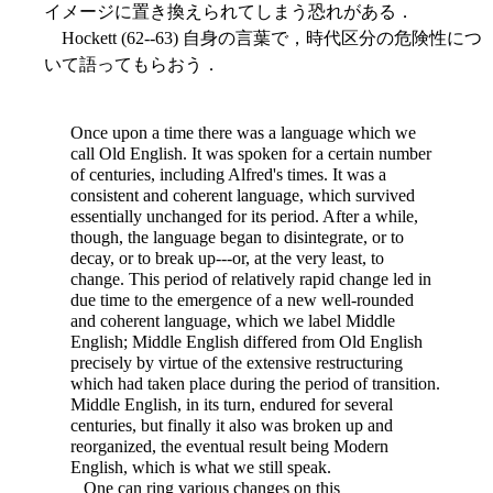
イメージに置き換えられてしまう恐れがある．
Hockett (62--63) 自身の言葉で，時代区分の危険性につ
いて語ってもらおう．
Once upon a time there was a language which we
call Old English. It was spoken for a certain number
of centuries, including Alfred's times. It was a
consistent and coherent language, which survived
essentially unchanged for its period. After a while,
though, the language began to disintegrate, or to
decay, or to break up---or, at the very least, to
change. This period of relatively rapid change led in
due time to the emergence of a new well-rounded
and coherent language, which we label Middle
English; Middle English differed from Old English
precisely by virtue of the extensive restructuring
which had taken place during the period
of transition.
Middle English, in its turn, endured for several
centuries, but finally it also was broken up and
reorganized, the eventual result being Modern
English, which is what we still speak.
One can ring various changes on this