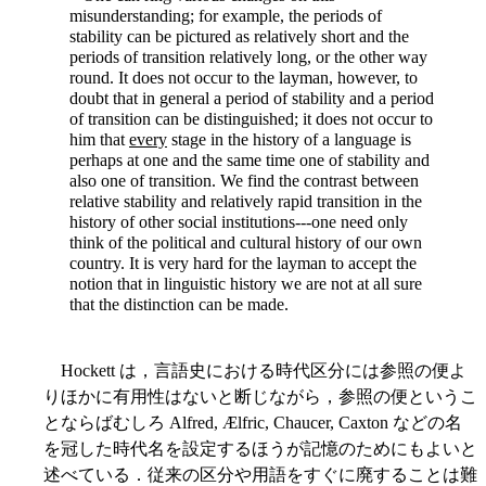
misunderstanding; for example, the periods of
stability can be pictured as relatively short and the
periods of transition relatively long, or the other way
round. It does not occur to the layman, however, to
doubt that in general a period of stability and a period
of transition can be distinguished; it does not occur to
him that
every
stage in the history of a language is
perhaps at one and the same time one of stability and
also one of transition. We find the contrast between
relative stability and relatively rapid transition in the
history of other social institutions---one need only
think of the political and cultural history of our own
country. It is very hard for the layman to accept the
notion that in linguistic history we are not at all sure
that the distinction can be made.
Hockett は，言語史における時代区分には参照の便よ
りほかに有用性はないと断じながら，参照の便というこ
とならばむしろ Alfred, Ælfric, Chaucer, Caxton などの名
を冠した時代名を設定するほうが記憶のためにもよいと
述べている．従来の区分や用語をすぐに廃することは難