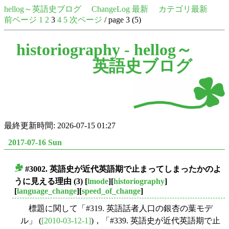
hellog～英語史ブログ
ChangeLog 最新
カテゴリ最新
前ページ
1
2
3
4
5
次ページ
/ page 3 (5)
historiography -
hellog～
英語史ブログ
最終更新時間: 2026-07-15 01:27
2017-07-16 Sun
#3002. 英語史が近代英語期で止まってしまったかのよ
■
うに見える理由 (3)
[
lmode
][
historiography
]
[
language_change
][
speed_of_change
]
標題に関して「#319. 英語話者人口の銀杏の葉モデ
ル」 (
[2010-03-12-1]
)，「#339. 英語史が近代英語期で止