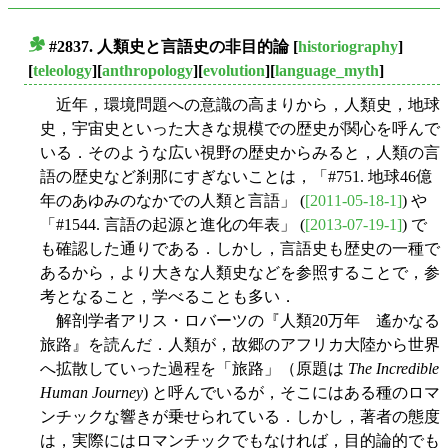
#2837. 人類史と言語史の非目的論
[
historiography
]
■
[
teleology
][
anthropology
][
evolution
][
language_myth
]
近年，環境問題への意識の高まりから，人類史，地球
史，宇宙史といった大きな規模での歴史が関心を呼んで
いる．そのような広い視野の歴史からみると，人類の言
語の歴史など刹那にすぎないことは，「#751. 地球46億
年のあゆみのなかでの人類と言語」 (
[2011-05-18-1]
) や
「#1544. 言語の起源と進化の年表」 (
[2013-07-19-1]
) で
も確認した通りである．しかし，言語史も歴史の一種で
あるから，より大きな人類史などを参照することで，参
考となること，学べることも多い．
解剖学者アリス・ロバーツの『人類20万年 遙かなる
旅路』を読んだ．人類が，故郷のアフリカ大陸から世界
へ拡散していった過程を「旅路」（原題は
The Incredible
Human Journey
) と呼んでいるが，そこにはある種のロマ
ンチックな響きが乗せられている．しかし，著者の態度
は，実際にはロマンチックでもなければ，目的論的でも