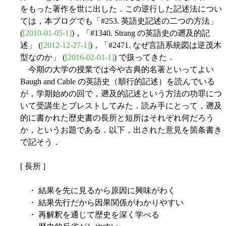
をもった著作を世に出した．この逆行した記述法につい
ては，本ブログでも「#253. 英語史記述の二つの方法」
(
[2010-01-05-1]
)，「#1340. Strang の英語史の遡及的記
述」 (
[2012-12-27-1]
)，「#2471. なぜ言語系統図は逆茂木
型なのか」 (
[2016-02-01-1]
) で扱ってきた．
今期の大学の授業では今や古典的名著といってよい
Baugh and Cable の英語史（順行的記述）を読んでいる
が，学期始めの回で，遡及的記述という方法の功罪につ
いて受講生とブレストしてみた．読み手にとって，遡及
的に書かれた歴史書の長所と短所はそれぞれ何だろう
か，というお題である．以下，出された意見を箇条書き
で記そう．
[ 長所 ]
・ 結果を先に見るから原因に興味がわく
・ 結果先行だから因果関係がわかりやすい
・ 再解釈を通じて歴史を深く学べる