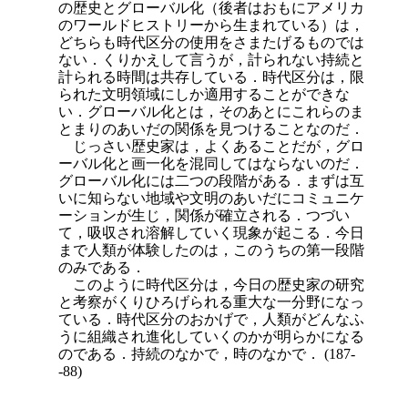
の歴史とグローバル化（後者はおもにアメリカ
のワールドヒストリーから生まれている）は，
どちらも時代区分の使用をさまたげるものでは
ない．くりかえして言うが，計られない持続と
計られる時間は共存している．時代区分は，限
られた文明領域にしか適用することができな
い．グローバル化とは，そのあとにこれらのま
とまりのあいだの関係を見つけることなのだ．
じっさい歴史家は，よくあることだが，グロ
ーバル化と画一化を混同してはならないのだ．
グローバル化には二つの段階がある．まずは互
いに知らない地域や文明のあいだにコミュニケ
ーションが生じ，関係が確立される．つづい
て，吸収され溶解していく現象が起こる．今日
まで人類が体験したのは，このうちの第一段階
のみである．
このように時代区分は，今日の歴史家の研究
と考察がくりひろげられる重大な一分野になっ
ている．時代区分のおかげで，人類がどんなふ
うに組織され進化していくのかが明らかになる
のである．持続のなかで，時のなかで． (187-
-88)