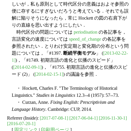
しいが，私も原則として時代区分の意義はおよそ参照の
便に存するにすぎないだろうと考えている．それでも誤
解に陥りそうになったら，常に Hockett の図の右肩下が
りの直線を思い出すようにしたい．
時代区分の問題については
periodisation
の各記事を，
言語変化の速度については
speed_of_change
の各記事を
参照されたい．とりわけ安定期と変化期の分布という問
題については，「#1397.
断続平衡モデル
」 (
[2013-02-22-
1]
)，「#1749. 初期言語の進化と伝播のスピード」
(
[2014-02-09-1]
)，「#1755. 初期言語の進化と伝播のスピ
ード (2)」 (
[2014-02-15-1]
) の議論を参照．
・ Hockett, Charles F. "The Terminology of Historical
Linguistics."
Studies in Linguistics
12.3--4 (1957): 57--73.
・ Curzan, Anne.
Fixing English: Prescriptivism and
Language History
. Cambridge: CUP, 2014.
Referrer (Inside):
[2017-07-08-1]
[2017-06-04-1]
[2016-11-30-1]
[2016-07-20-1]
[
固定リンク
|
印刷用ページ
]