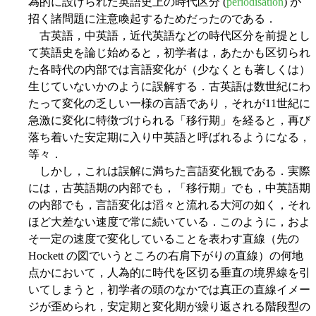
為的に設けられた英語史上の時代区分 (
periodisation
) が
招く諸問題に注意喚起するためだったのである．
古英語，中英語，近代英語などの時代区分を前提とし
て英語史を論じ始めると，初学者は，あたかも区切られ
た各時代の内部では言語変化が（少なくとも著しくは）
生じていないかのように誤解する．古英語は数世紀にわ
たって変化の乏しい一様の言語であり，それが11世紀に
急激に変化に特徴づけられる「移行期」を経ると，再び
落ち着いた安定期に入り中英語と呼ばれるようになる，
等々．
しかし，これは誤解に満ちた言語変化観である．実際
には，古英語期の内部でも，「移行期」でも，中英語期
の内部でも，言語変化は滔々と流れる大河の如く，それ
ほど大差ない速度で常に続いている．このように，およ
そ一定の速度で変化していることを表わす直線（先の
Hockett の図でいうところの右肩下がりの直線）の何地
点かにおいて，人為的に時代を区切る垂直の境界線を引
いてしまうと，初学者の頭のなかでは真正の直線イメー
ジが歪められ，安定期と変化期が繰り返される階段型の