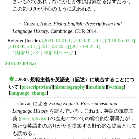
さいものであれ，なにがしか水流は異なるはずだろう．
この気づきが肝心のように思われる．
・ Curzan, Anne.
Fixing English: Prescriptivism and
Language History
. Cambridge: CUP, 2014.
Referrer (Inside):
[2021-10-01-1]
[2020-05-29-1]
[2018-06-02-1]
[2018-05-23-1]
[2017-08-30-1]
[2017-08-25-1]
[
固定リンク
|
印刷用ページ
]
2016-07-09 Sat
#2630. 規範主義を英語史（記述）に統合することにつ
■
いて
[
prescriptivism
][
historiography
][
medium
][
writing
]
[
language_change
]
Curzan による
Fixing English: Prescriptivism and
Language History
を読んでいる．これは，英語の規範主
義 (
prescriptivism
) の歴史についての総合的な著書だが，
新たな英語史のありかたを提案する野心的な提言として
も読める．