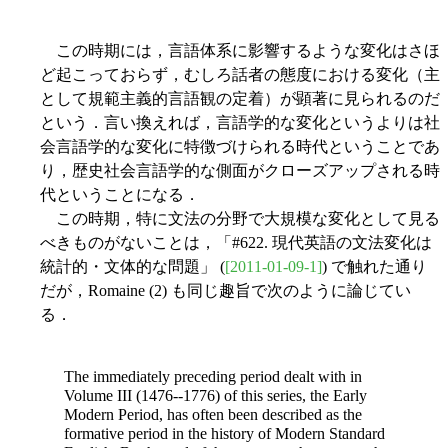
この時期には，言語体系に影響するような変化はさほ
ど起こっておらず，むしろ話者の態度における変化（主
として規範主義的言語観の定着）が顕著に見られるのだ
という．言い換えれば，言語学的な変化というよりは社
会言語学的な変化に特徴づけられる時代ということであ
り，歴史社会言語学的な側面がクローズアップされる時
代ということになる．
この時期，特に文法の分野で大規模な変化として見る
べきものがないことは，「#622. 現代英語の文法変化は
統計的・文体的な問題」 (
[2011-01-09-1]
) で触れた通り
だが，Romaine (2) も同じ趣旨で次のように論じてい
る．
The immediately preceding period dealt with in
Volume III (1476--1776) of this series, the Early
Modern Period, has often been described as the
formative period in the history of Modern Standard