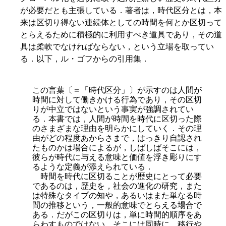
が必要だとも主張している．著者は，時代区分とは，本
来は区切り得ない連続体としての時間を何とか区切って
とらえるために積極的に利用すべき道具であり，その道
具は柔軟でなければならない，という立場を取ってい
る．以下，ル・ゴフからの引用集．
この言葉〔＝「時代区分」〕が示すのは人間が
時間に対して働きかける行為であり，その区切
りが中立ではないという事実が強調されてい
る．本書では，人間が時間を時代に区切った際
のさまざまな理由を明らかにしていく．その理
由がどの程度あからさまで，はっきり自認され
たものかは場合によるが，しばしばそこには，
彼らが時代に与える意味と価値を浮き彫りにす
るような定義が添えられている．
時間を時代に区切ることが歴史にとって必要
であるのは，歴史を，社会の進化の研究，また
は特殊なタイプの知や，あるいはまた単なる時
間の推移という，一般的意味でとらえる場合で
ある．だがこの区切りは，単に時間的順序をあ
らわすものではない．そこには同時に，移行や