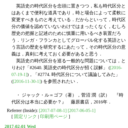
英語史の時代区分を念頭に置きつつ，私も時代区分と
はあくまで便利な道具であり，時と場合によって柔軟に
変更すべきものと考えている．だからといって，時代区
分の価値を認めていないわけではまったくなく，むしろ
歴史の把握と記述のために慎重に用いるべき装置だろ
う．リンガ・フランカとしてグローバル化する英語とい
う言語の歴史を研究するにあたって，その時代区分の意
義は，真剣に考えておく必要があると思う．
英語史の時代区分を巡る一般的な問題については，と
りわけ「#2640. 英語史の時代区分が招く誤解」 (
[2016-
07-19-1]
)，「#2774. 時代区分について議論してみた」
(
[2016-11-30-1]
) を参照されたい．
・ ジャック・ル＝ゴフ（著），菅沼 潤（訳） 『時
代区分は本当に必要か？』 藤原書店，2016年．
Referrer (Inside):
[2017-07-08-1]
[2017-06-05-1]
[
固定リンク
|
印刷用ページ
]
2017-02-01 Wed