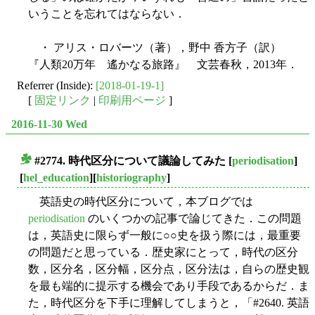
いうことを忘れてはならない．
・ アリス・ロバーツ（著），野中 香方子（訳）
『人類20万年 遙かなる旅路』 文芸春秋，2013年．
Referrer (Inside):
[2018-01-19-1]
[
固定リンク
|
印刷用ページ
]
2016-11-30 Wed
#2774. 時代区分について議論してみた
[
periodisation
]
■
[
hel_education
][
historiography
]
英語史の時代区分について，本ブログでは
periodisation
のいくつかの記事で論じてきた．この問題
は，英語史に限らず一般に○○史を扱う際には，最重要
の問題だと思っている．歴史家にとって，時代の区分
数，区分名，区分幅，区分点，区分法は，自らの歴史観
を最も端的に提示する機会であり手段であるからだ．ま
た，時代区分を下手に理解してしまうと，「#2640. 英語