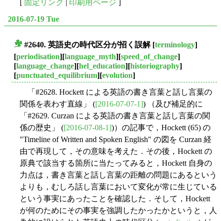
[
固定リンク
|
印刷用ページ
]
2016-07-19 Tue
#2640. 英語史の時代区分が招く誤解
[
terminology
]
■
[
periodisation
][
language_myth
][
speed_of_change
]
[
language_change
][
hel_education
][
historiography
]
[
punctuated_equilibrium
][
evolution
]
「#2628. Hockett による英語の書き言葉と話し言葉の
関係を表わす直線」 (
[2016-07-07-1]
) （及び補足的に
「#2629. Curzan による英語の書き言葉と話し言葉の関
係の歴史」 (
[2016-07-08-1]
)）の記事で，Hockett (65) の
"Timeline of Written and Spoken English" の図を Curzan 経
由で再現して，その意味を考えた．その後，Hockett の
原典で該当する箇所に当たってみると，Hockett 自身の
力点は，書き言葉と話し言葉の距離の問題にあるという
よりも，むしろ話し言葉において変化が常に生じている
という事実にあったことを確認した．そして，Hockett
が何のためにその事実を強調したかったかというと，人