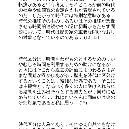
転換があるという考え，それどころか前の時代
の社会や価値観の否定さえもが表現されている
のだ．したがって時代には特別な意味がある．
時代の推移そのもの，あるいはその推移が想像
させる時間的連続やその逆に切断がもたらす問
題において，時代は歴史家の重要な問いなおし
の対象となっているのである． (12--13)
時代区分は，時間をわがものとするための，い
やむしろ時間を利用するための助けになるが，
ときにはそこから過去の評価にまつわるさまざ
まな問題が浮かびあがる．歴史を時代に区分け
するということは，複雑な行為である．そこに
は主観性と，なるべく多くの人に受け入れられ
る結果を生み出そうとする努力とが，同時に込
められている．これはたいへんに面白い歴史の
研究対象であると私は思う． (15)
時代区分は人為であり，それゆえ自然でもなけ