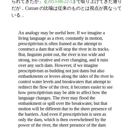
られてきたか」 (
[2013-08-22-1]
) で取り上げてきた通り
だが，Curzan の比喩は従来のものとは視点が異なって
いる．
An analogy may be useful here. If we imagine a
living language as a river, constantly in motion,
prescriptivism is often framed as the attempt to
construct a dam that will stop the river in its tracks.
But, linguists point out, the river is too wide and
strong, too creative and ever changing, and it runs
over any such dam. However, if we imagine
prescriptivism as building not just dams but also
embankments or levees along the sides of the river to
control water levels and breakwaters that attempt to
redirect the flow of the river, it becomes easier to see
how prescriptivism may be able to affect how the
language changes. The river may flood the
embankment or spill over the breakwater, but that
motion will be different due to the sheer presence of
the barriers. And even if prescriptivism is seen as
only the dam, which is then overwhelmed by the
power of the river, the sheer presence of the dam