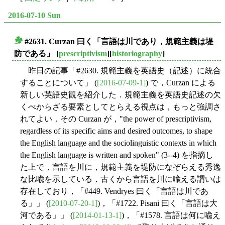
2016-07-10 Sun
#2631. Curzan 曰く「言語は川であり，規範主義は堤
■
防である」
[
prescriptivism
][
historiography
]
昨日の記事「#2630. 規範主義を英語史（記述）に統合
することについて」 (
[2016-07-09-1]
) で，Curzan による
新しい英語史観を紹介した．規範主義を英語史記述の欠
くべからざる要素としてとらえる視点は，もっと強調さ
れてよい．その Curzan が，"the power of prescriptivism,
regardless of its specific aims and desired outcomes,
to shape
the English language and the sociolinguistic contexts in which
the English language is written and spoken" (3--4) を指摘し
た上で，言語を川に，規範主義を堤防になぞらえる秀逸
な比喩を示している．古くから言語を川に喩える謂いは
存在しており，「#449. Vendryes 曰く「言語は川であ
る」」 (
[2010-07-20-1]
)，「#1722. Pisani 曰く「言語は大
河である」」 (
[2014-01-13-1]
)，「#1578. 言語は何に喩え