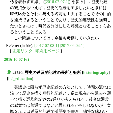
係を表わす直線」 (
[2016-07-07-1]
) を参照）．歴史記述
の観点からいえば，歴史的断続を主張したいときには，
時代区分とそれに与える名前を工夫することでその目的
を達成できるということであり，歴史的連続性を強調し
たいときには，時代区分はむしろ邪魔となることすらあ
るということである．
この問題については，今後も考察していきたい．
Referrer (Inside):
[2017-07-08-1]
[2017-06-04-1]
[
固定リンク
|
印刷用ページ
]
2016-10-07 Fri
#2720. 歴史の遡及的記述の長所と短所
[
historiography
]
■
[
hel_education
]
英語史に限らず歴史記述の方法として，時間の流れに
沿って歴史を描く順行的記述と，逆に現在から過去へ遡
って描く遡及的記述の2通りが考えられる．後者は通常
の感覚では普通ではないと思われるかもしれないが，実
際 Strang は遡及的記述で英語史を書き，独特な味わい