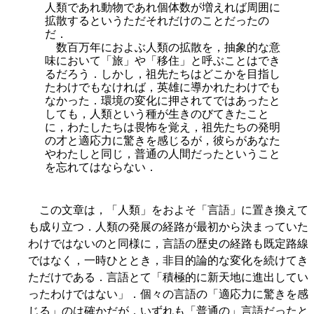
人類であれ動物であれ個体数が増えれば周囲に
拡散するというただそれだけのことだったの
だ．
数百万年におよぶ人類の拡散を，抽象的な意
味において「旅」や「移住」と呼ぶことはでき
るだろう．しかし，祖先たちはどこかを目指し
たわけでもなければ，英雄に導かれたわけでも
なかった．環境の変化に押されてではあったと
しても，人類という種が生きのびてきたこと
に，わたしたちは畏怖を覚え，祖先たちの発明
の才と適応力に驚きを感じるが，彼らがあなた
やわたしと同じ，普通の人間だったということ
を忘れてはならない．
この文章は，「人類」をおよそ「言語」に置き換えて
も成り立つ．人類の発展の経路が最初から決まっていた
わけではないのと同様に，言語の歴史の経路も既定路線
ではなく，一時ひととき，非目的論的な変化を続けてき
ただけである．言語とて「積極的に新天地に進出してい
ったわけではない」．個々の言語の「適応力に驚きを感
じる」のは確かだが，いずれも「普通の」言語だったと