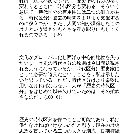
れば，永久不変でもない．歴史そのものの移り
変わりとともに，時代区分も変わる．そういう
意味で，時代区分の有用性には二つの側面があ
る．時代区分は過去の時間をよりよく支配する
のに役立つが，また，人間の知が獲得したこの
歴史という道具のもろさを浮き彫りにもしてく
れるのである． (36)
文化がグローバル化し西洋
が中心的地位を失っ
たいま，歴史の時代区分の原則は今日問題視さ
れるようになっているが，時代区分は歴史家に
とって必要な道具だということを，私は示した
いと思っている．ただ，時代区分はより柔軟に
用いなければならない．人が「歴史の時代区
分」をはじめて以来欠けていたのは，その柔軟
さなのだ． (100--01)
歴史の時代区分を保つことは可能であり，私は
保たなければいけないのだと思う．現在の歴史
思想を貫いている二つの大きな潮流，長期持続