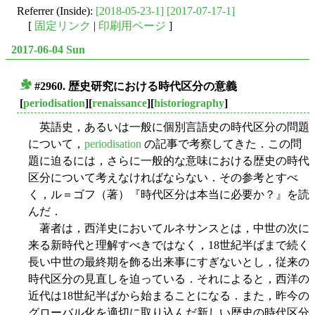
Referrer (Inside):
[2018-05-23-1]
[2017-07-17-1]
[
固定リンク
|
印刷用ページ
]
2017-06-04 Sun
#2960. 歴史研究における時代区分の意義
■
[
periodisation
][
renaissance
][
historiography
]
英語史，あるいは一般に個別言語史の時代区分の問題
について，
periodisation
の記事で考察してきた．この問
題に迫るには，さらに一般的な意味における歴史の時代
区分について考えなければならない．その参考とすべ
く，ル＝ゴフ（著）『時代区分は本当に必要か？』を読
んだ．
著者は，西洋史においてルネサンスとは，中世の次に
来る新時代と理解すべきではなく，18世紀半ばまで続く
長い中世の最終期を飾る出来事にすぎないとし，従来の
時代区分の見直しを迫っている．それによると，西洋の
近代は18世紀半ばから始まることになる．また，昨今の
グローバル化を適切に取り込んだ新しい歴史の時代区分