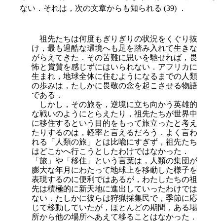
ない．それは，次の文章からも知られる (39) ．
祖先たちは何度もぎりぎりの状況をくぐり抜
け，最も過酷な環境へも足を踏み入れて生きな
がらえてきた．その苦難に思いを馳せれば，畏
怖と賞賛を感じずにはいられない．アフリカに
生まれ，地球全体に住むようになるまでの人類
の歩みは，たしかに畏敬の念を起こさせる物語
である．
しかし，その旅を，逆境に立ち向かう英雄的
な戦いのようにとらえたり，祖先たちが世界中
に移住するという目的をもって旅立ったと考え
たりするのは，軽率と言えるだろう．よく言わ
れる「人類の旅」とは比喩にすぎず，祖先たち
はどこかへ行こうとしたわけではなかった．
「旅」や「移住」という言葉は，人類の集団が
膨大な年月にわたって地球上を移動した様子を
表現するのに便利ではあるが，わたしたちの祖
先は積極的に新天地に進出していったわけでは
ない．たしかに彼らは狩猟採集民で，季節に応
じて移動していたが，ほとんどの期間，ある場
所から他の場所へあえて移ることはなかった．