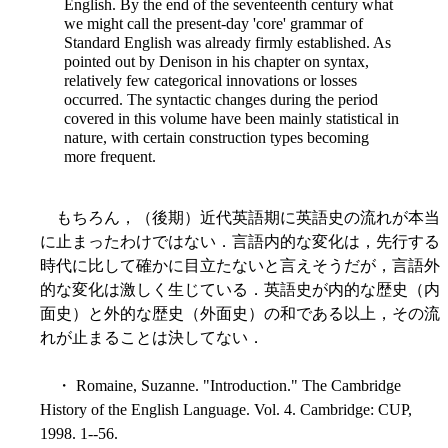
English. By the end of the seventeenth century what
we might call the present-day 'core' grammar of
Standard English was already firmly established. As
pointed out by Denison in his chapter on syntax,
relatively few categorical innovations or losses
occurred. The syntactic changes during the period
covered in this volume have been mainly statistical in
nature, with certain construction types becoming
more frequent.
もちろん，（後期）近代英語期に英語史の流れが本当
に止まったわけではない．言語内的な変化は，先行する
時代に比して確かに目立たないと言えそうだが，言語外
的な変化は激しく生じている．英語史が内的な歴史（内
面史）と外的な歴史（外面史）の和である以上，その流
れが止まることは決してない．
・ Romaine, Suzanne. "Introduction." The Cambridge
History of the English Language. Vol. 4. Cambridge: CUP,
1998. 1--56.