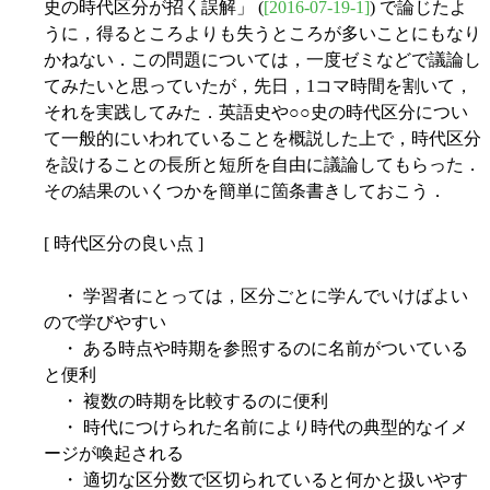
史の時代区分が招く誤解」 (
[2016-07-19-1]
) で論じたよ
うに，得るところよりも失うところが多いことにもなり
かねない．この問題については，一度ゼミなどで議論し
てみたいと思っていたが，先日，1コマ時間を割いて，
それを実践してみた．英語史や○○史の時代区分につい
て一般的にいわれていることを概説した上で，時代区分
を設けることの長所と短所を自由に議論してもらった．
その結果のいくつかを簡単に箇条書きしておこう．
[ 時代区分の良い点 ]
・ 学習者にとっては，区分ごとに学んでいけばよい
ので学びやすい
・ ある時点や時期を参照するのに名前がついている
と便利
・ 複数の時期を比較するのに便利
・ 時代につけられた名前により時代の典型的なイメ
ージが喚起される
・ 適切な区分数で区切られていると何かと扱いやす