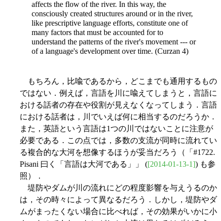
affects the flow of the river. In this way, the
consciously created structures around or in the river,
like prescriptive language efforts, constitute one of
many factors that must be accounted for to
understand the patterns of the river's movement --- or
of a language's development over time. (Curzan 4)
もちろん，比喩であるから，どこまでも通用するもの
ではない．例えば，言語を川に喩えてしまうと，言語に
おける話者の存在や役割が見えなくなってしまう．言語
における話者は，川でいえば何に相当するのだろうか．
また，英語という言語は1つの川ではないことに注意が
必要である．この点では，多数の支流が同時に流れてい
る複合的な大河を想像するほうが妥当だろう（「#1722.
Pisani 曰く「言語は大河である」」 (
[2014-01-13-1]
) も参
照）．
堤防やダムが川の流れにどの程度影響を与えうるのか
は，その時々によって異なるだろう．しかし，堤防やダ
ムがまったくない場合に比べれば，その効果がいかに小