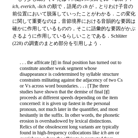
ich
,
everich
, -
lich
の順で，語尾の
ch
が，とりわけ子音の
前位置において脱落していったことがわかる．この変化
に関して重要なのは，音節境界における音韻的な要因は
確かに作用しているものの，そこに語彙的な要因がかぶ
さるように作用しているらしいことである．Schlüter
(228) の調査のまとめ部分を引用しよう．
. . . the affricate [ʧ] in final position has turned out to
constitute another weak segment whose
disappearance is codetermined by syllable structure
constraints militating against the adjacency of two Cs
or Vs across word boundaries. . . . [T]he three
studies have shown that the demise of final [ʧ]
proceeds at different speeds depending on the item
concerned: it is given up fastest in the personal
pronoun, not much later in the quantifier, and most
hesitantly in the suffix. In other words, the phonetic
erosion is overshadowed by lexical distinctions.
Relics of the obsolescent long variants are typically
found in high-frequency collocations like
ich am
or