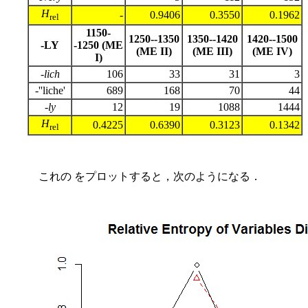
H
-
0.9406
0.3550
0.1962
rel
1150-
1250--1350
1350--1420
1420--1500
-LY
-1250 (ME
(ME II)
(ME III)
(ME IV)
I)
-
lich
106
33
31
3
-''liche'
689
168
70
44
-
ly
12
19
1088
1444
H
0.4225
0.6390
0.3123
0.1342
rel
これの をプロットすると，次のようになる．