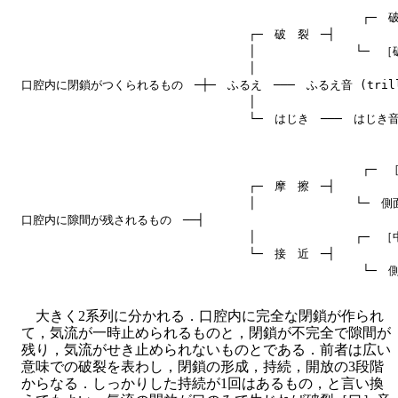
                                                ┌─
                                ┌─　破　裂　─┤

                                │              └─　
                                │

口腔内に閉鎖がつくられるもの　─┼─　ふるえ　───　ふるえ音 (trill
                                │

                                └─　はじき　───　はじき音 
                                                ┌
                                ┌─　摩　擦　─┤

                                │              └─　
口腔内に隙間が残されるもの　──┤                          

                                │              ┌─
                                └─　接　近　─┤

大きく2系列に分かれる．口腔内に完全な閉鎖が作られ
て，気流が一時止められるものと，閉鎖が不完全で隙間が
残り，気流がせき止められないものとである．前者は広い
意味での破裂を表わし，閉鎖の形成，持続，開放の3段階
からなる．しっかりした持続が1回はあるもの，と言い換