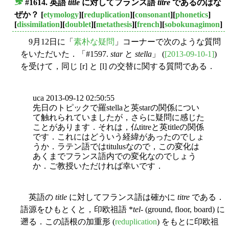
#1614. 英語
title
に対してフランス語
titre
であるのはな
■
ぜか？
[
etymology
][
reduplication
][
consonant
][
phonetics
]
[
dissimilation
][
doublet
][
metathesis
][
french
][
sobokunagimon
]
9月12日に「
素朴な疑問
」コーナーで次のような質問
をいただいた．「#1597.
star
と
stella
」 (
[2013-09-10-1]
)
を受けて，同じ [r] と [l] の交替に関する質問である．
uca 2013-09-12 02:50:55
先日のトピックで羅stellaと英starの関係につい
て触れられていましたが，さらに疑問に感じた
ことがあります．それは，仏titreと英titleの関係
です．これにはどういう経緯があったのでしょ
うか．ラテン語ではtitulusなので，この変化は
あくまでフランス語内での変化なのでしょう
か．ご教授いただければ幸いです．
英語の
title
に対してフランス語は確かに
titre
である．
語源をひもとくと，印欧祖語 *
tel
- (ground, floor, board) に
遡る．この語根の加重形 (
reduplication
) をもとに印欧祖