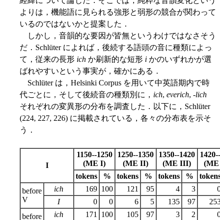
経緯について論じた．そこでは，純粋な音韻変化という
よりは，機能語に見られる強形と弱形の競合が関わって
いるのではないかと提案した．
しかし，音韻的な要因が皆無というわけではなさそう
だ．Schlüter によれば，後続する語頭の音に種類によっ
て，従来の長形
ich
か刷新的な短形
i
かのいずれかが選
ばれやすいという事実が，確かにある．
Schlüter は，Helsinki Corpus を用いて中英語期内で時
代ごとに，そして後続音の種類別に，
ich
,
everich
, -
lich
それぞれの変異形の分布を調査した．以下に，Schlüter
(224, 227, 226) に掲載されている，各々の分布表を示そ
う．
1150--1250
1250--1350
1350--1420
1420-
(ME I)
(ME II)
(ME III)
(ME
I
tokens
%
tokens
%
tokens
%
token
ich
169
100
121
95
4
3
before
V
I
0
0
6
5
135
97
25
ich
171
100
105
97
3
2
before