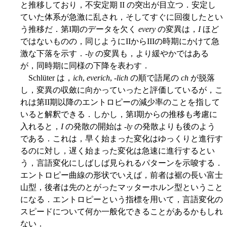
と推移しており，不安定期 II の突出が目立つ．安定し
ていた体系が急激に乱され，そしてすぐに回復したとい
う推移だ．第I期のデータを欠く
every
の変異は，
I
ほど
ではないものの，同じようにIIからIIIの時期にかけて急
激な下落を示す．-
ly
の変異も，より緩やかではある
が，同時期に同様の下降を表わす．
Schlüter は，
ich
,
everich
, -
lich
の順で語尾の
ch
が脱落
し，変異の収斂に向かっていったと評価しているが，こ
れは第II期以降のエントロピーの減少率のことを指して
いると解釈できる．しかし，第I期からの推移も考慮に
入れると，
I
の発散の開始は -
ly
の発散よりも後のよう
である．これは，早く始まった変化はゆっくりと進行す
るのに対し，遅く始まった変化は急速に進行するとい
う，言語変化にしばしば見られるパターンを示唆する．
エントロピー曲線の形状でいえば，前者は裾の長い富士
山型，後者は先のとがったマッターホルン型ということ
になる．エントロピーという指標を用いて，言語変化の
スピードについて何か一般化できることがあるかもしれ
ない．