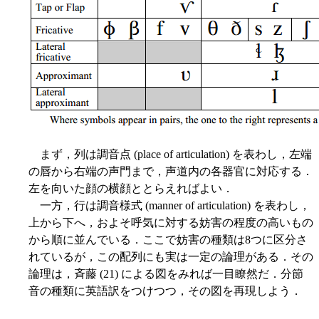
まず，列は調音点 (place of articulation) を表わし，左端
の唇から右端の声門まで，声道内の各器官に対応する．
左を向いた顔の横顔ととらえればよい．
一方，行は調音様式 (manner of articulation) を表わし，
上から下へ，およそ呼気に対する妨害の程度の高いもの
から順に並んでいる．ここで妨害の種類は8つに区分さ
れているが，この配列にも実は一定の論理がある．その
論理は，斉藤 (21) による図をみれば一目瞭然だ．分節
音の種類に英語訳をつけつつ，その図を再現しよう．