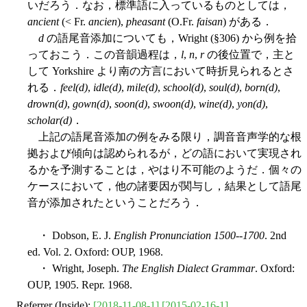
いだろう．なお，標準語に入っているものとしては，
ancient
(< Fr.
ancien
),
pheasant
(O.Fr.
faisan
) がある．
d
の語尾音添加についても，Wright (§306) から例を拾
っておこう．この音韻過程は，
l
,
n
,
r
の後位置で，主と
して Yorkshire より南の方言において時折見られるとさ
れる．
feel(d)
,
idle(d)
,
mile(d)
,
school(d)
,
soul(d)
,
born(d)
,
drown(d)
,
gown(d)
,
soon(d)
,
swoon(d)
,
wine(d)
,
yon(d)
,
scholar(d)
．
上記の語尾音添加の例をみる限り，調音音声学的な根
拠および傾向は認められるが，どの語において実現され
るかを予測することは，やはり不可能のようだ．個々の
ケースにおいて，他の諸要因が関与し，結果として語尾
音が添加されたということだろう．
・ Dobson, E. J.
English Pronunciation 1500--1700
. 2nd
ed. Vol. 2. Oxford: OUP, 1968.
・ Wright, Joseph.
The English Dialect Grammar
. Oxford:
OUP, 1905. Repr. 1968.
Referrer (Inside):
[2018-11-08-1]
[2015-02-16-1]