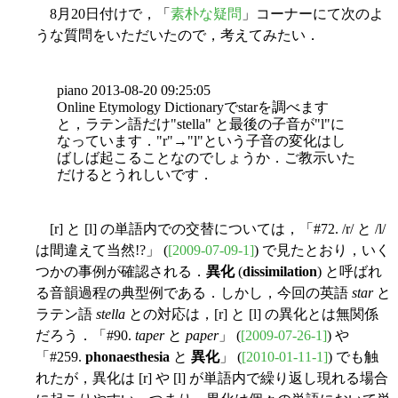
8月20日付けで，「
素朴な疑問
」コーナーにて次のよ
うな質問をいただいたので，考えてみたい．
piano 2013-08-20 09:25:05
Online Etymology Dictionaryでstarを調べます
と，ラテン語だけ"stella" と最後の子音が"l"に
なっています．"r"→"l"という子音の変化はし
ばしば起こることなのでしょうか．ご教示いた
だけるとうれしいです．
[r] と [l] の単語内での交替については，「#72. /r/ と /l/
は間違えて当然!?」 (
[2009-07-09-1]
) で見たとおり，いく
つかの事例が確認される．
異化
(
dissimilation
) と呼ばれ
る音韻過程の典型例である．しかし，今回の英語
star
と
ラテン語
stella
との対応は，[r] と [l] の異化とは無関係
だろう．「#90.
taper
と
paper
」 (
[2009-07-26-1]
) や
「#259.
phonaesthesia
と
異化
」 (
[2010-01-11-1]
) でも触
れたが，異化は [r] や [l] が単語内で繰り返し現れる場合