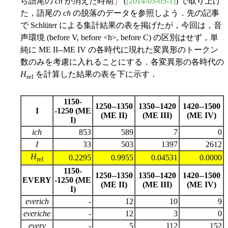
ら語尾の
ch
が消えた時期」 (
[2014-03-05-1]
) で取り上げ
た，語尾の
ch
の脱落のデータを参照しよう．先の記事
で Schlüter による集計結果の表を掲げたが，今回は，音
声環境 (before V, before <h>, before C) の区別はせず，単
純に ME II--ME IV の各時代に現れた変異形のトークン
数のみを考慮に入れることにする．各変異形の各時代の
H
を計算した結果の表を下に示す．
rel
1150-
1250--1350
1350--1420
1420--1500
I
-1250 (ME
(ME II)
(ME III)
(ME IV)
I)
ich
853
589
7
0
I
33
503
1397
2612
H
0.2295
0.9955
0.04531
0.0000
rel
1150-
1250--1350
1350--1420
1420--1500
EVERY
-1250 (ME
(ME II)
(ME III)
(ME IV)
I)
everich
-
12
10
9
everiche
-
12
3
0
every
-
5
112
152