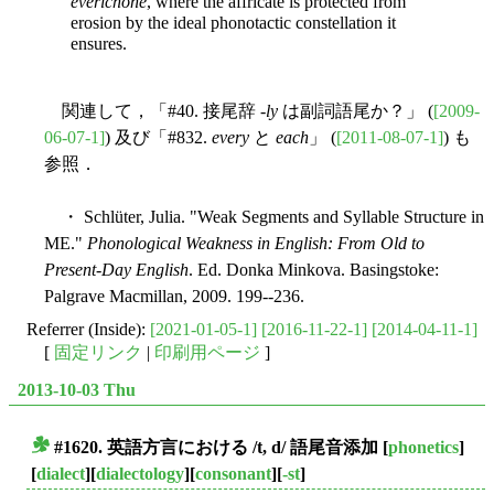
everichone
, where the affricate is protected from
erosion by the ideal phonotactic constellation it
ensures.
関連して，「#40. 接尾辞 -
ly
は副詞語尾か？」 (
[2009-
06-07-1]
) 及び「#832.
every
と
each
」 (
[2011-08-07-1]
) も
参照．
・ Schlüter, Julia. "Weak Segments and Syllable Structure in
ME."
Phonological Weakness in English: From Old to
Present-Day English
. Ed. Donka Minkova. Basingstoke:
Palgrave Macmillan, 2009. 199--236.
Referrer (Inside):
[2021-01-05-1]
[2016-11-22-1]
[2014-04-11-1]
[
固定リンク
|
印刷用ページ
]
2013-10-03 Thu
#1620. 英語方言における /t, d/ 語尾音添加
[
phonetics
]
■
[
dialect
][
dialectology
][
consonant
][
-st
]