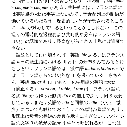
もつ語で，[l] が [r] へ交替したもう1つの例に，
capitulum
>
chapitle
>
chapitre
がある．共時的には，フランス語に
は英語風の -
tle
は事実上ないので，音素配列上の制約が
働いているのだろう．歴史的に -
tle
が予想されるところ
に，-
tre
が対応しているということかもしれない．この
辺りの通時的な過程および共時的な分布はフランス語
（史）の話題であり，残念ながらこれ以上私には追究で
きない．
話題として付け加えれば，英語
title
あるいはフランス
語
titre
の派生語における [l] と [r] の分布をみてみるとお
もしろい．フランス語では，派生語
titulaire
,
titulariser
で
は，ラテン語からの歴史的な [l] を保っている．もちろ
ん，英語
titular
も [l] である．化学用語の英語
titrate
（滴正する）,
titration
,
titrable
,
titrant
は，フランス語の
名詞
titre
から作った動詞
titrer
の借用であり，[r] を表わ
している．また，英語で
title
と同根の
tittle
（小点；微
少）についても触れておこう．この2語は2重語であり，
形態上は母音の長短の差異を示すにすぎない．スペイン
語の文字 ñ の波形の記号は
tilde
と呼ばれるが，これは