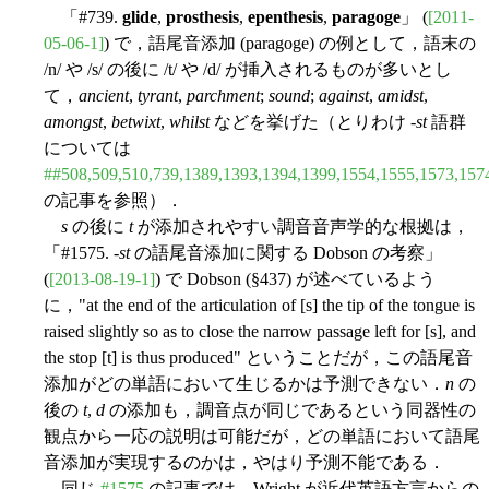
「#739.
glide
,
prosthesis
,
epenthesis
,
paragoge
」 (
[2011-
05-06-1]
) で，語尾音添加 (paragoge) の例として，語末の
/n/ や /s/ の後に /t/ や /d/ が挿入されるものが多いとし
て，
ancient
,
tyrant
,
parchment
;
sound
;
against
,
amidst
,
amongst
,
betwixt
,
whilst
などを挙げた（とりわけ -
st
語群
については
##508,509,510,739,1389,1393,1394,1399,1554,1555,1573,157
の記事を参照）．
s
の後に
t
が添加されやすい調音音声学的な根拠は，
「#1575. -
st
の語尾音添加に関する Dobson の考察」
(
[2013-08-19-1]
) で Dobson (§437) が述べているよう
に，"at the end of the articulation of [s] the tip of the tongue is
raised slightly so as to close the narrow passage left for [s], and
the stop [t] is thus produced" ということだが，この語尾音
添加がどの単語において生じるかは予測できない．
n
の
後の
t
,
d
の添加も，調音点が同じであるという同器性の
観点から一応の説明は可能だが，どの単語において語尾
音添加が実現するのかは，やはり予測不能である．
同じ
#1575
の記事では，Wright が近代英語方言からの