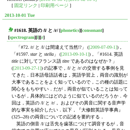
[
固定リンク
|
印刷用ページ
]
2013-10-01 Tue
#1618. 英語の /l/ と /r/
[
phonetics
][
consonant
]
■
[
spectrogram
][
l
][
r
]
「#72. /r/ と /l/ は間違えて当然!?」 (
[2009-07-09-1]
)，
「#1597.
star
と
stella
」 (
[2013-09-10-1]
)，「#1614. 英語
title
に対してフランス語
titre
であるのはなぜか？」
(
[2013-09-27-1]
) の記事で，/l/ と /r/ の交替する事例を見
てきた．日本語母語話者は，英語学習上，両音の識別が
大事であることをよく知っているので，この種の話題に
関心をもちやすい．だが，両音が似ていることは知って
いるが，具体的にはどのように似ているのだろうか．今
回は，英語の /l/ と /r/， およびその異音に関する音声学
的な事実を紹介したい．以下，『大修館英語学事典』
(325--28) の両音についての記述を要約する．
英語の側音 /l/ は舌先を歯茎につけて調音するが，音