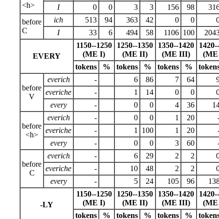
<h>
I
0
0
3
3
156
98
31
ich
513
94
363
42
0
0
before
C
I
33
6
494
58
1106
100
204
1150--1250
1250--1350
1350--1420
1420-
(ME I)
(ME II)
(ME III)
(ME
EVERY
tokens
%
tokens
%
tokens
%
token
everich
-
6
86
7
64
before
everiche
-
1
14
0
0
V
every
-
0
0
4
36
1
everich
-
0
0
1
20
before
everiche
-
1
100
1
20
<h>
every
-
0
0
3
60
everich
-
6
29
2
2
before
everiche
-
10
48
2
2
C
every
-
5
24
105
96
13
1150--1250
1250--1350
1350--1420
1420-
(ME I)
(ME II)
(ME III)
(ME
-LY
tokens
%
tokens
%
tokens
%
token