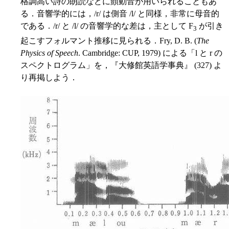
格調高い詩の朗読などに顫動音が用いられることもあ
る．音響学的には，/r/ は側音 /l/ と同様，非常に母音的
である．/r/ と /l/ の音響学的な差は，主として F
が引き
3
起こすフォルマント推移に見られる．Fry, D. B. (
The
Physics of Speech
. Cambridge: CUP, 1979) による「l と r の
スペクトログラム」を，『大修館英語学事典』 (327) よ
り再掲しよう．