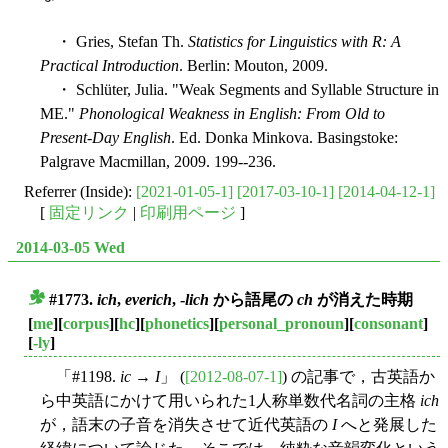
・ Gries, Stefan Th.
Statistics for Linguistics with R: A
Practical Introduction
. Berlin: Mouton, 2009.
・ Schlüter, Julia. "Weak Segments and Syllable Structure in
ME."
Phonological Weakness in English: From Old to
Present-Day English
. Ed. Donka Minkova. Basingstoke:
Palgrave Macmillan, 2009. 199--236.
Referrer (Inside):
[2021-01-05-1]
[2017-03-10-1]
[2014-04-12-1]
[
固定リンク
|
印刷用ページ
]
2014-03-05 Wed
#1773.
ich
,
everich
, -
lich
から語尾の
ch
が消えた時期
■
[
me
][
corpus
][
hc
][
phonetics
][
personal_pronoun
][
consonant
]
[
-ly
]
「#1198.
ic
→
I
」 (
[2012-08-07-1]
) の記事で，古英語か
ら中英語にかけて用いられた1人称単数代名詞の主格
ich
が，語末の子音を消失させて近代英語の
I
へと発展した