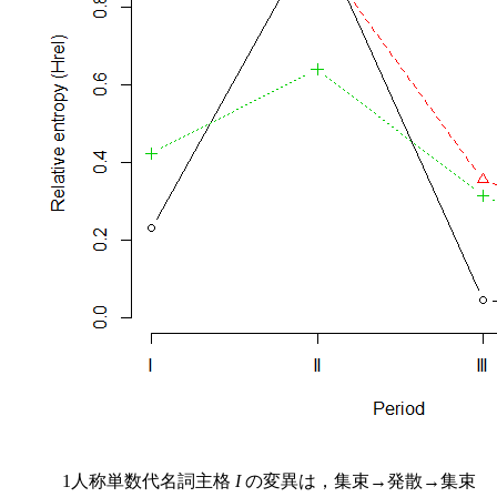
1人称単数代名詞主格
I
の変異は，集束→発散→集束