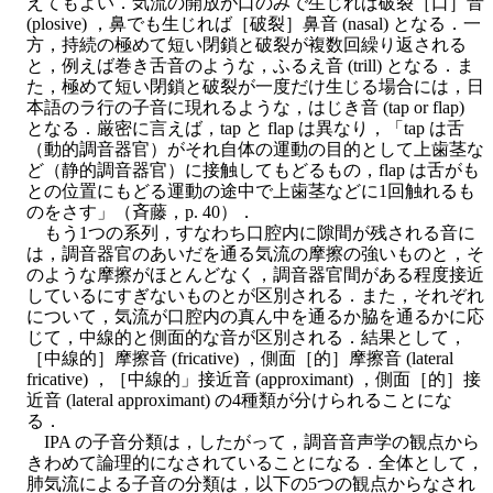
えてもよい．気流の開放が口のみで生じれば破裂［口］音
(plosive) ，鼻でも生じれば［破裂］鼻音 (nasal) となる．一
方，持続の極めて短い閉鎖と破裂が複数回繰り返される
と，例えば巻き舌音のような，ふるえ音 (trill) となる．ま
た，極めて短い閉鎖と破裂が一度だけ生じる場合には，日
本語のラ行の子音に現れるような，はじき音 (tap or flap)
となる．厳密に言えば，tap と flap は異なり，「tap は舌
（動的調音器官）がそれ自体の運動の目的として上歯茎な
ど（静的調音器官）に接触してもどるもの，flap は舌がも
との位置にもどる運動の途中で上歯茎などに1回触れるも
のをさす」（斉藤，p. 40）．
もう1つの系列，すなわち口腔内に隙間が残される音に
は，調音器官のあいだを通る気流の摩擦の強いものと，そ
のような摩擦がほとんどなく，調音器官間がある程度接近
しているにすぎないものとが区別される．また，それぞれ
について，気流が口腔内の真ん中を通るか脇を通るかに応
じて，中線的と側面的な音が区別される．結果として，
［中線的］摩擦音 (fricative) ，側面［的］摩擦音 (lateral
fricative) ，［中線的」接近音 (approximant) ，側面［的］接
近音 (lateral approximant) の4種類が分けられることにな
る．
IPA の子音分類は，したがって，調音音声学の観点から
きわめて論理的になされていることになる．全体として，
肺気流による子音の分類は，以下の5つの観点からなされ