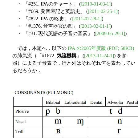
・ 「#251. IPAのチャート」 (
[2010-01-03-1]
)
・ 「#669. 発音表記と英語史」 (
[2011-02-25-1]
)
・ 「#822. IPA の略史」 (
[2011-07-28-1]
)
・ 「#1376. 音声器官の図」 (
[2013-02-01-1]
)
・ 「#31. 現代英語の子音の音素」 (
[2009-05-29-1]
)
では，本題へ．以下の
IPA の2005年度版 (PDF; 58KB)
の肺気流（「#1672.
気流機構
」 (
[2013-11-24-1]
) を参
照）による子音表で，行と列はそれぞれ何を表わしてい
るだろうか．