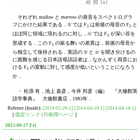
それぞれ
mallow
と
marrow
の発音をスペクトログラ
フにかけた結果である．/l/ では F
は前後の母音の F
と
3
3
ほぼ同じ領域に現れるのに対し，/r/ では F
が深い谷を
3
形成する．この F
の振る舞いの差異は，前後の母音か
3
ら独立して保持される．英語の /l/ と /r/ を聞き分けるの
に困難を感じる日本語母語話者は，なかんずく両音にお
ける F
の変動に対して感度が低いということになろう
3
か．
・ 松浪 有，池上 嘉彦，今井 邦彦（編） 『大修館英
語学事典』 大修館書店，1983年．
Referrer (Inside):
[2019-05-29-1]
[2014-04-19-1]
[2014-04-18-1]
[
固定リンク
|
印刷用ページ
]
2013-09-27 Fri