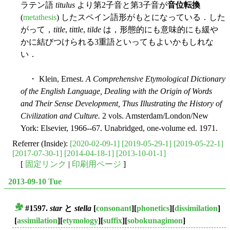
ラテン語
titulus
より第2子音と第3子音が
音位転換
(
metathesis
) したスペイン語形がもとになっている．した
がって，
title
,
tittle
,
tilde
は，形態的にも意味的にも緩や
かに結びつけられる3重語といってもよいかもしれな
い．
・ Klein, Ernest.
A Comprehensive Etymological Dictionary
of the English Language, Dealing with the Origin of Words
and Their Sense Development, Thus Illustrating the History of
Civilization and Culture.
2 vols. Amsterdam/London/New
York: Elsevier, 1966--67. Unabridged, one-volume ed. 1971.
Referrer (Inside):
[2020-02-09-1]
[2019-05-29-1]
[2019-05-22-1]
[2017-07-30-1]
[2014-04-18-1]
[2013-10-01-1]
[
固定リンク
|
印刷用ページ
]
2013-09-10 Tue
#1597.
star
と
stella
[
consonant
][
phonetics
][
dissimilation
]
■
[
assimilation
][
etymology
][
suffix
][
sobokunagimon
]