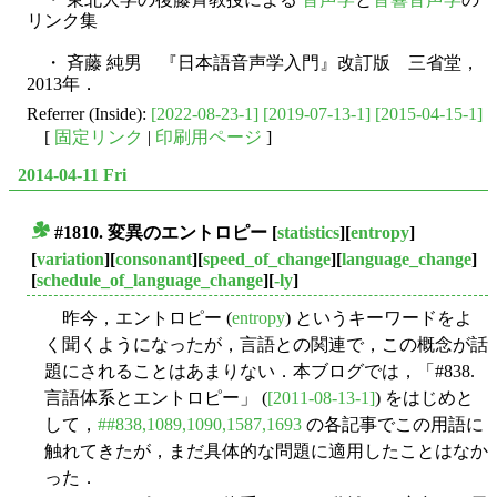
リンク集
・ 斉藤 純男 『日本語音声学入門』改訂版 三省堂，
2013年．
Referrer (Inside):
[2022-08-23-1]
[2019-07-13-1]
[2015-04-15-1]
[
固定リンク
|
印刷用ページ
]
2014-04-11 Fri
#1810. 変異のエントロピー
[
statistics
][
entropy
]
■
[
variation
][
consonant
][
speed_of_change
][
language_change
]
[
schedule_of_language_change
][
-ly
]
昨今，エントロピー (
entropy
) というキーワードをよ
く聞くようになったが，言語との関連で，この概念が話
題にされることはあまりない．本ブログでは，「#838.
言語体系とエントロピー」 (
[2011-08-13-1]
) をはじめと
して，
##838,1089,1090,1587,1693
の各記事でこの用語に
触れてきたが，まだ具体的な問題に適用したことはなか
った．