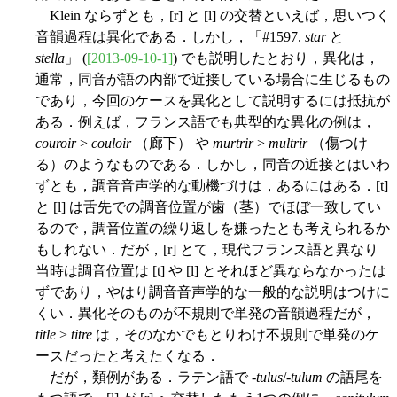
Klein ならずとも，[r] と [l] の交替といえば，思いつく
音韻過程は異化である．しかし，「#1597.
star
と
stella
」 (
[2013-09-10-1]
) でも説明したとおり，異化は，
通常，同音が語の内部で近接している場合に生じるもの
であり，今回のケースを異化として説明するには抵抗が
ある．例えば，フランス語でも典型的な異化の例は，
couroir
>
couloir
（廊下） や
murtrir
>
multrir
（傷つけ
る）のようなものである．しかし，同音の近接とはいわ
ずとも，調音音声学的な動機づけは，あるにはある．[t]
と [l] は舌先での調音位置が歯（茎）でほぼ一致してい
るので，調音位置の繰り返しを嫌ったとも考えられるか
もしれない．だが，[r] とて，現代フランス語と異なり
当時は調音位置は [t] や [l] とそれほど異ならなかったは
ずであり，やはり調音音声学的な一般的な説明はつけに
くい．異化そのものが不規則で単発の音韻過程だが，
title
>
titre
は，そのなかでもとりわけ不規則で単発のケ
ースだったと考えたくなる．
だが，類例がある．ラテン語で -
tulus
/-
tulum
の語尾を