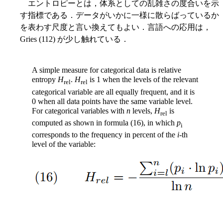
エントロピーとは，体系としての乱雑さの度合いを示
す指標である．データがいかに一様に散らばっているか
を表わす尺度と言い換えてもよい．言語への応用は，
Gries (112) が少し触れている．
A simple measure for categorical data is relative
entropy
H
.
H
is 1 when the levels of the relevant
rel
rel
categorical variable are all equally frequent, and it is
0 when all data points have the same variable level.
For categorical variables with
n
levels,
H
is
rel
computed as shown in formula (16), in which
p
i
corresponds to the frequency in percent of the
i
-th
level of the variable: