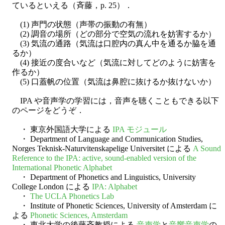
ているといえる（斉藤，p. 25）．
(1) 声門の状態（声帯の振動の有無）
(2) 調音の場所（どの部分で空気の流れを妨害するか）
(3) 気流の通路（気流は口腔内の真ん中を通るか脇を通
るか）
(4) 接近の度合いなど（気流に対してどのように妨害を
作るか）
(5) 口蓋帆の位置（気流は鼻腔に抜けるか抜けないか）
IPA や音声学の学習には，音声を聴くこともできる以下
のページをどうぞ．
・ 東京外国語大学による
IPA モジュール
・ Department of Language and Communication Studies,
Norges Teknisk-Naturvitenskapelige Universitet による
A Sound
Reference to the IPA: active, sound-enabled version of the
International Phonetic Alphabet
・ Department of Phonetics and Linguistics, University
College London による
IPA: Alphabet
・
The UCLA Phonetics Lab
・ Institute of Phonetic Sciences, University of Amsterdam に
よる
Phonetic Sciences, Amsterdam
・ 東北大学の後藤斉教授による
音声学
と
音響音声学
の