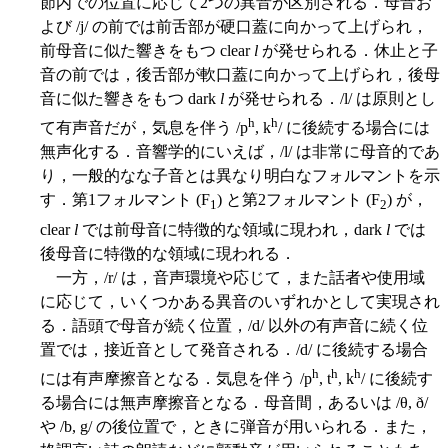
節内での位置に応じて2つの異音が区別される．母音お
よび /j/ の前では前舌部が硬口蓋に向かって上げられ，
前母音に似た響きをもつ clear
l
が発せられる．休止と子
音の前では，後舌部が軟口蓋に向かって上げられ，後母
音に似た響きをもつ dark
l
が発せられる．/l/ は原則とし
h
h
て有声音だが，気息を伴う /p
, k
/ に後続する場合には
無声化する．音響学的にいえば，/l/ は非常に母音的であ
り，一般的なな子音とは異なり明白なフォルマントを示
す．第1フォルマント (F
) と第2フォルマント (F
) が，
1
2
clear
l
では前母音に特徴的な領域に現われ，dark
l
では
後母音に特徴的な領域に現われる．
一方，/r/ は，音声環境や応じて，また話者や使用域
に応じて，いくつかある異音のいずれかとして実現され
る．語頭で母音が続く位置，/d/ 以外の有声音に続く位
置では，接近音として発音される．/d/ に後続する場合
h
h
h
には有声摩擦音となる．気息を伴う /p
, t
, k
/ に後続す
る場合には無声摩擦音となる．母音間，あるいは /θ, ð/
や /b, g/ の後位置で，ときに弾音が用いられる．また，