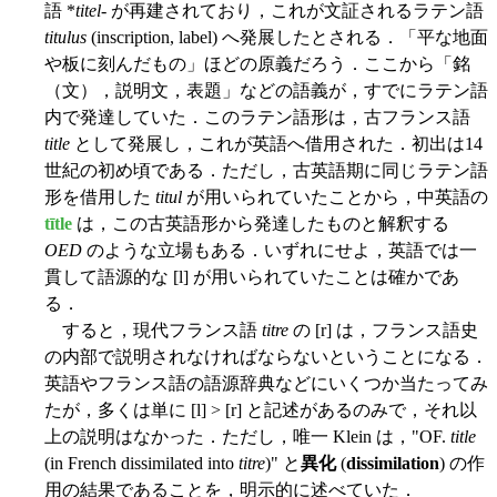
語 *
titel
- が再建されており，これが文証されるラテン語
titulus
(inscription, label) へ発展したとされる．「平な地面
や板に刻んだもの」ほどの原義だろう．ここから「銘
（文），説明文，表題」などの語義が，すでにラテン語
内で発達していた．このラテン語形は，古フランス語
title
として発展し，これが英語へ借用された．初出は14
世紀の初め頃である．ただし，古英語期に同じラテン語
形を借用した
titul
が用いられていたことから，中英語の
tītle
は，この古英語形から発達したものと解釈する
OED
のような立場もある．いずれにせよ，英語では一
貫して語源的な [l] が用いられていたことは確かであ
る．
すると，現代フランス語
titre
の [r] は，フランス語史
の内部で説明されなければならないということになる．
英語やフランス語の語源辞典などにいくつか当たってみ
たが，多くは単に [l] > [r] と記述があるのみで，それ以
上の説明はなかった．ただし，唯一 Klein は，"OF.
title
(in French dissimilated into
titre
)" と
異化
(
dissimilation
) の作
用の結果であることを，明示的に述べていた．