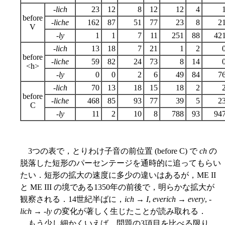
-lich
23
12
8
12
12
4
before
-liche
162
87
51
77
23
8
2
V
-ly
1
1
7
11
251
88
42
-lich
13
18
7
21
1
2
before
-liche
59
82
24
73
8
14
<h>
-ly
0
0
2
6
49
84
7
-lich
70
13
18
15
18
2
before
-liche
468
85
93
77
39
5
2
C
-ly
11
2
10
8
788
93
94
3つの表で，とりわけ子音の前位置 (before C) で
ch
の
脱落した短形のパーセンテージを通時的に追ってもらい
たい．短形の拡大の速度に多少の違いはあるが，ME II
と ME III の境である1350年の前後で，明らかな拡大が
観察される．14世紀半ばに，
ich
→
I
,
everich
→
every
, -
lich
→ -
ly
の変化が著しく生じたことが読み取れる．
もう少し細かくいえば，問題の3項目を比べる限り，