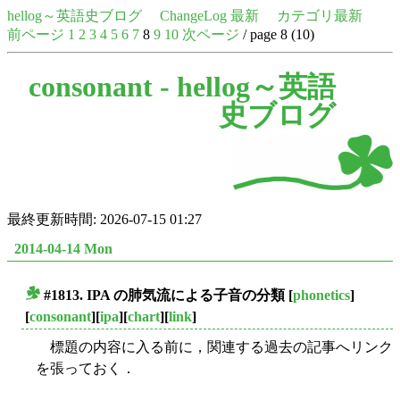
hellog～英語史ブログ
ChangeLog 最新
カテゴリ最新
前ページ
1
2
3
4
5
6
7
8
9
10
次ページ
/ page 8 (10)
consonant -
hellog～英語
史ブログ
最終更新時間: 2026-07-15 01:27
2014-04-14 Mon
#1813. IPA の肺気流による子音の分類
[
phonetics
]
■
[
consonant
][
ipa
][
chart
][
link
]
標題の内容に入る前に，関連する過去の記事へリンク
を張っておく．