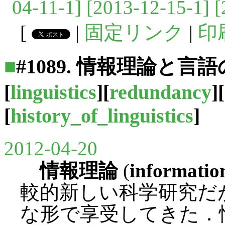
04-11-1]
[2013-12-15-1]
[
[
|
固定リンク
|
印
■
#1089. 情報理論と言語
[
linguistics
][
redundancy
][
[
history_of_linguistics
]
2012-04-20
情報理論
(
informatio
較的新しい科学研究だ
な形で享受してきた．