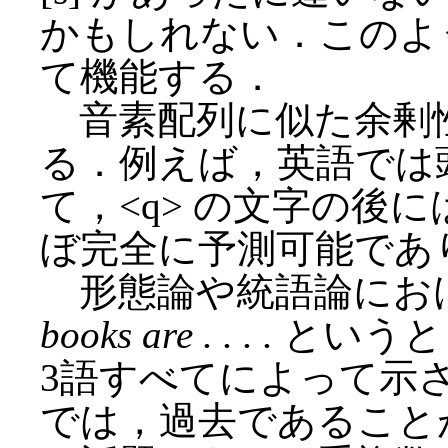
かもしれない．このよ
て機能する．
音素配列に似た余剰
る．例えば，英語では
て，<q> の文字の後には
ぼ完全に予測可能であ
形態論や統語論にお
books are . . . .
というと
3語すべてによって示
では，過去であること