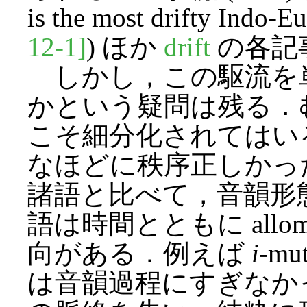
is the most drifty Indo-
12-1]
) ほか
drift
の各記
しかし，この駆流を
かという疑問は残る．
こそ細分化されてはい
なほどに秩序正しかっ
諸語と比べて，音韻形
語は時間とともに allo
向がある．例えば
i
-m
は音韻過程にすぎなか