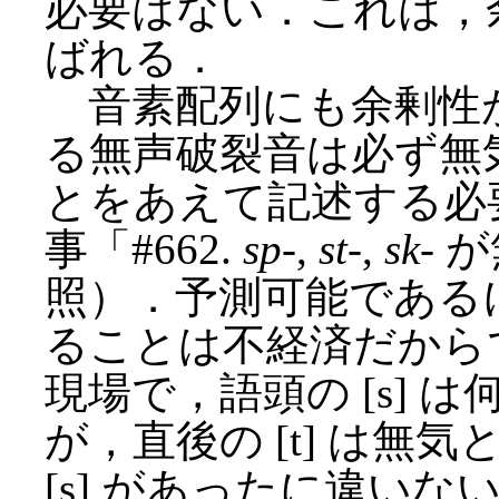
必要はない．これは，余剰規則 
ばれる．
音素配列にも余剰性があ
る無声破裂音は必ず無
とをあえて記述する必
事「#662.
sp
-,
st
-,
sk
- 
照）．予測可能である
ることは不経済だから
現場で，語頭の [s]
が，直後の [t] は
[s] があったに違い