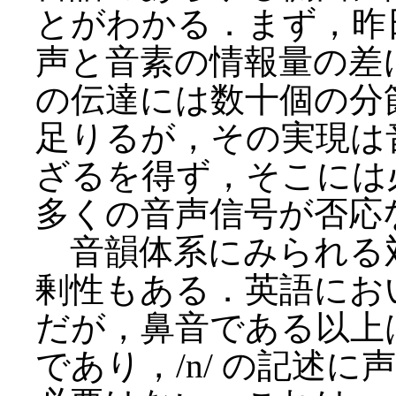
とがわかる．まず，昨
声と音素の情報量の差
の伝達には数十個の分
足りるが，その実現は
ざるを得ず，そこには
多くの音声信号が否応
音韻体系にみられる対立 (
剰性もある．英語におい
だが，鼻音である以上
であり，/n/ の記述