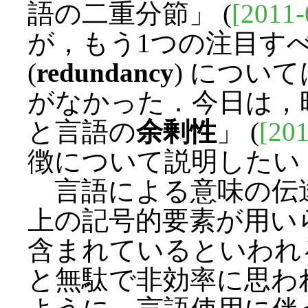
語の二重分節」 (
[2011-
が，もう1つの注目す
(
redundancy
) につい
がなかった．今日は，昨日
と言語の
余剰性
」 (
[201
徴について説明したい
言語による意味の伝
上の記号的要素が用い
含まれているといわれ
と無駄で非効率に思わ