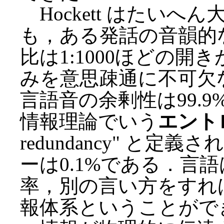
Hockett はたい
も，ある発話の音韻的
比は1:1000ほどの
みを意思疎通に不可欠
言語音の余剰性は99.9%
情報理論でいう
エント
redundancy" と
ーは0.1%である．言
率，別の言い方をすれ
報体系ということがで