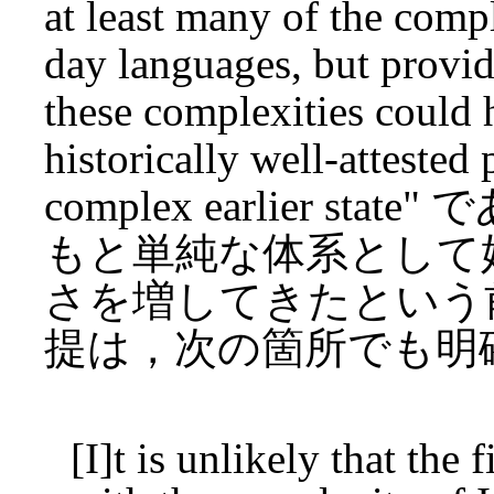
at least many of the compl
day languages, but provid
these complexities could 
historically well-attested 
complex earlier 
もと単純な体系として
さを増してきたという前
提は，次の箇所でも明
[I]t is unlikely that the