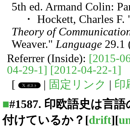
5th ed. Armand Colin: Par
・ Hockett, Charles F. 
Theory of Communicatio
Weaver."
Language
29.1 
Referrer (Inside):
[2015-06
04-29-1]
[2012-04-22-1]
[
|
固定リンク
|
印
■
#1587. 印欧語史は
付けているか？
[
drift
][
un