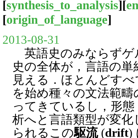
[
synthesis_to_analysis
][
en
[
origin_of_language
]
2013-08-31
英語史のみならずゲ
史の全体が，言語の単
見える．ほとんどすべ
を始め種々の文法範疇
ってきているし，形態
析へと言語類型が変化
られるこの
駆流
(
drift
)