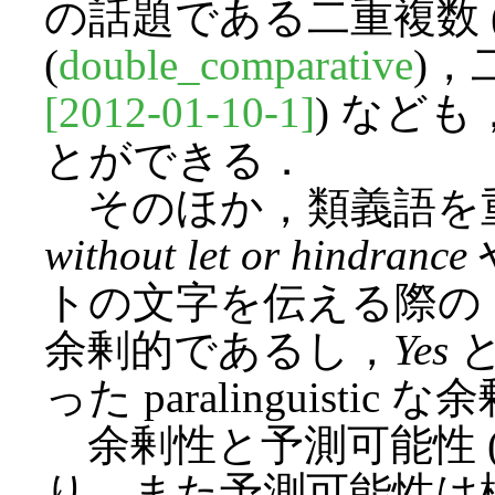
の話題である二重複数 
(
double_comparative
)，
[2012-01-10-1]
) など
とができる．
そのほか，類義語を
without let or hindrance
トの文字を伝える際の
余剰的であるし，
Yes
と
った paralinguisti
余剰性と予測可能性 (pred
り，また予測可能性は