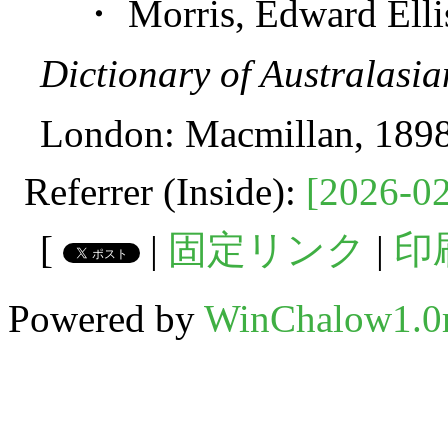
・ Morris, Edward Ellis
Dictionary of Australasi
London: Macmillan, 1898
Referrer (Inside):
[2026-02
[
|
固定リンク
|
印
Powered by
WinChalow1.0