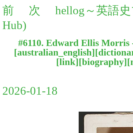
前
次
hellog～英語
Hub)
#6110. Edward Ellis 
[
australian_english
][
dictiona
[
link
][
biography
][
2026-01-18