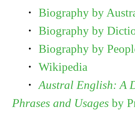
・
Biography by Austra
・
Biography by Dictio
・
Biography by People
・
Wikipedia
・
Austral English: A 
Phrases and Usages
by Pr