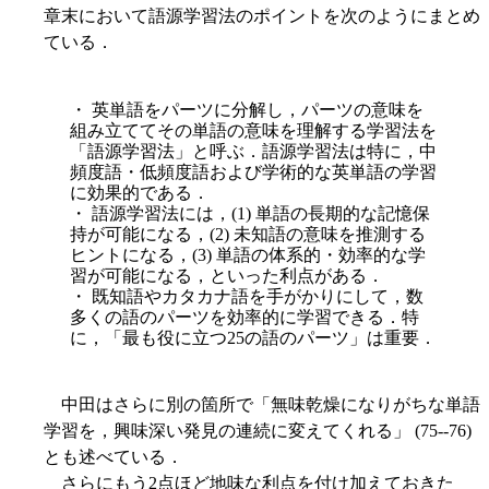
章末において語源学習法のポイントを次のようにまとめ
ている．
・ 英単語をパーツに分解し，パーツの意味を
組み立ててその単語の意味を理解する学習法を
「語源学習法」と呼ぶ．語源学習法は特に，中
頻度語・低頻度語および学術的な英単語の学習
に効果的である．
・ 語源学習法には，(1) 単語の長期的な記憶保
持が可能になる，(2) 未知語の意味を推測する
ヒントになる，(3) 単語の体系的・効率的な学
習が可能になる，といった利点がある．
・ 既知語やカタカナ語を手がかりにして，数
多くの語のパーツを効率的に学習できる．特
に，「最も役に立つ25の語のパーツ」は重要．
中田はさらに別の箇所で「無味乾燥になりがちな単語
学習を，興味深い発見の連
続に変えてくれる」 (75--76)
とも述べている．
さらにもう2点ほど地味な利点を付け加えておきた