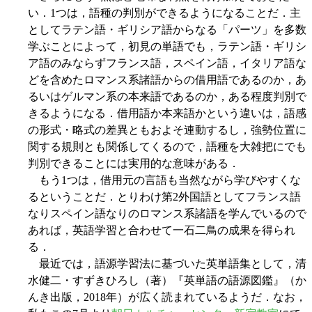
い．1つは，語種の判別ができるようになることだ．主
としてラテン語・ギリシア語からなる「パーツ」を多数
学ぶことによって，初見の単語でも，ラテン語・ギリシ
ア語のみならずフランス語，スペイン語，イタリア語な
どを含めたロマンス系諸語からの借用語であるのか，あ
るいはゲルマン系の本来語であるのか，ある程度判別で
きるようになる．借用語か本来語かという違いは，語感
の形式・略式の差異ともおよそ連動するし，強勢位置に
関する規則とも関係してくるので，語種を大雑把にでも
判別できることには実用的な意味がある．
もう1つは，借用元の言語も当然ながら学びやすくな
るということだ．とりわけ第2外国語としてフランス語
なりスペイン語なりのロマンス系諸語を学んでいるので
あれば，英語学習と合わせて一石二鳥の成果を得られ
る．
最近では，語源学習法に基づいた英単語集として，清
水健二・すずきひろし（著）『英単語の語源図鑑』（か
んき出版，2018年）が広く読まれているようだ．なお，