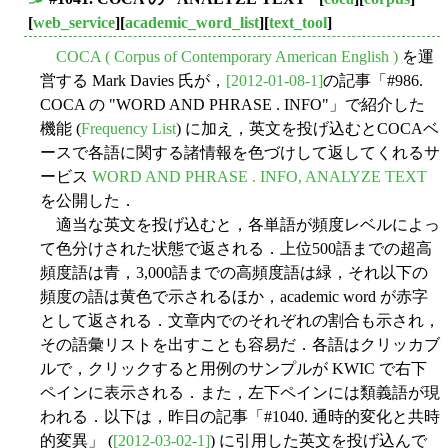
■
[
web_service
][
academic_word_list
][
text_tool
]
COCA ( Corpus of Contemporary American English )
を運
営する Mark Davies 氏が，
[2012-01-08-1]
の記事「#986.
COCA の "WORD AND PHRASE . INFO"」で紹介した
機能 (
Frequency List
) に加え，英文を投げ込むとCOCAベ
ースで各語に関する諸情報を色づけして返してくれるサ
ービス
WORD AND PHRASE . INFO, ANALYZE TEXT
を公開した．
適当な英文を投げ込むと，各単語が頻度レベルによっ
て色分けされた状態で返される．上位500語までの超高
頻度語は青，3,000語までの高頻度語は緑，それ以下の
頻度の語は黄色で示されるほか，academic word が赤字
として返される．文章内でのそれぞれの割合も示され，
その語彙リストを出すことも容易だ．各語はクリッカブ
ルで，クリックすると用例のサンプルが KWIC で右下
ペインに表示される．また，左下ペインには類義語が現
われる．以下は，昨日の記事「#1040. 通時的変化と共時
的変異」 (
[2012-03-02-1]
) に引用した英文を投げ込んで