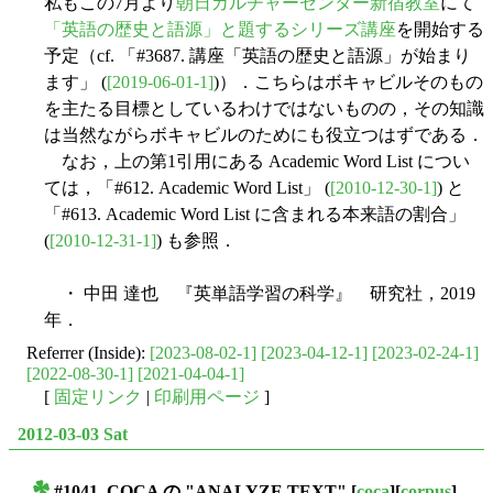
私もこの7月より
朝日カルチャーセンター新宿教室
にて
「英語の歴史と語源」と題するシリーズ講座
を開始する
予定（cf. 「#3687. 講座「英語の歴史と語源」が始まり
ます」 (
[2019-06-01-1]
)）．こちらはボキャビルそのもの
を主たる目標としているわけではないものの，その知識
は当然ながらボキャビルのためにも役立つはずである．
なお，上の第1引用にある Academic Word List につい
ては，「#612. Academic Word List」 (
[2010-12-30-1]
) と
「#613. Academic Word List に含まれる本来語の割合」
(
[2010-12-31-1]
) も参照．
・ 中田 達也 『英単語学習の科学』 研究社，2019
年．
Referrer (Inside):
[2023-08-02-1]
[2023-04-12-1]
[2023-02-24-1]
[2022-08-30-1]
[2021-04-04-1]
[
固定リンク
|
印刷用ページ
]
2012-03-03 Sat
#1041. COCA の "ANALYZE TEXT"
[
coca
][
corpus
]