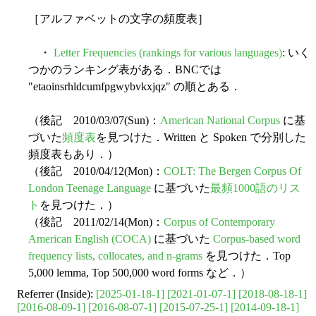
［アルファベットの文字の頻度表］
・
Letter Frequencies (rankings for various languages)
: いく
つかのランキング表がある．BNCでは
"etaoinsrhldcumfpgwybvkxjqz" の順とある．
（後記 2010/03/07(Sun)：
American National Corpus
に基
づいた
頻度表
を見つけた．Written と Spoken で分別した
頻度表もあり．）
（後記 2010/04/12(Mon)：
COLT: The Bergen Corpus Of
London Teenage Language
に基づいた
最頻1000語のリス
ト
を見つけた．）
（後記 2011/02/14(Mon)：
Corpus of Contemporary
American English (COCA)
に基づいた
Corpus-based word
frequency lists, collocates, and n-grams
を見つけた．Top
5,000 lemma, Top 500,000 word forms など．）
Referrer (Inside):
[2025-01-18-1]
[2021-01-07-1]
[2018-08-18-1]
[2016-08-09-1]
[2016-08-07-1]
[2015-07-25-1]
[2014-09-18-1]