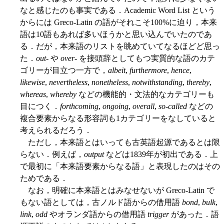
なと感じたのも事実である．Academic Word List という
からには Greco-Latin の語がそれこそ100%に迫り，本来
語は10語もあれば多いほうかと思い込んでいたのであ
る．だが，本来語のリストを眺めていてなるほどど思っ
た．
out
- や
over-
を接頭辞としてもつ実質的な語のカテ
ゴリーが目立つ一方で，
albeit
,
furthermore
,
hence
,
likewise
,
nevertheless
,
nonetheless
,
notwithstanding
,
thereby
,
whereas
,
whereby
などの機能的・文法的なカテゴリーも
目につく．
forthcoming
,
ongoing
,
overall
,
so-called
などの
複合要素からなる形容詞も1カテゴリーをなしていると
考えられるだろう．
ただし，本来語とはいっても古英語起源であるとは限
らない．例えば，
output
などは1839年が初出である．上
で最初に「本来語要素からなる語」と表現したのはその
ためである．
なお，明確に本来語とはみなせないが Greco-Latin で
もない語としては，古ノルド語からの借用語
bond
,
bulk
,
link
,
odd
やオランダ語からの借用語
trigger
があった．語