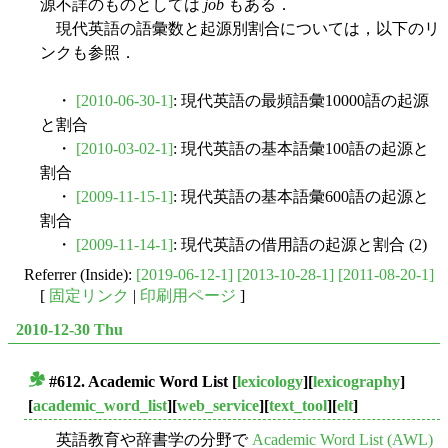
源不詳のものとしては
job
もある．
現代英語の語彙数と起源別割合については，以下のリ
ンクも参照．
・
[2010-06-30-1]
: 現代英語の最頻語彙10000語の起源
と割合
・
[2010-03-02-1]
: 現代英語の基本語彙100語の起源と
割合
・
[2009-11-15-1]
: 現代英語の基本語彙600語の起源と
割合
・
[2009-11-14-1]
: 現代英語の借用語の起源と割合 (2)
Referrer (Inside):
[2019-06-12-1]
[2013-10-28-1]
[2011-08-20-1]
[
固定リンク
|
印刷用ページ
]
2010-12-30 Thu
#612. Academic Word List
[
lexicology
][
lexicography
]
■
[
academic_word_list
][
web_service
][
text_tool
][
elt
]
英語教育や辞書学の分野で
Academic Word List (AWL)