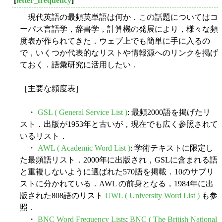
[
letter_frequency
]
現代英語の最頻英単語は何か．この話題についてはコ
ーパス言語学，辞書学，計算機の発展により，様々な頻
度表が作られてきた．ウェブ上でも簡単に手に入るの
で，いくつか代表的なリストや情報源へのリンクを掲げ
ておく．語彙研究に活用したい．
［主要な頻度表］
・
GSL ( General Service List )
: 最頻2000語を掲げたリ
スト．出版が1953年と古いが，現在でも広く参照されて
いるリスト．
・
AWL ( Academic Word List )
: 学術テキストに限定し
た最頻語リスト．2000年に出版され，GSLに含まれる語
と重複しないように選ばれた570語を掲載．10のサブリ
ストに分かれている．AWL の前身となる，1984年に出
版された808語のリスト
UWL ( University Word List )
も参
照．
・
BNC Word Frequency Lists
:
BNC ( The British National