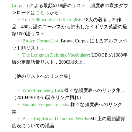
Corpus )
による最頻6318語のリスト．頻度表の直接ダウ
ンロードは
こちら
から．
・
Top 1000 words in UK English
: 18人の著者，29作
品，460万語のコーパスから抽出したイギリス英語の最
頻1000語リスト．
・
Brown Corpus List
: Brown Corpus によるアルファベ
ット順リスト．
・
The Longman Defining Vocabulary
: LDOCE の1988年
版の定義語彙リスト．2000語以上．
［他のリストへのリンク集］
・
Work/Frequency List
: 様々な頻度表へのリンク集．
（2010/09/10(Fri)現在リンク切れ）
・
Famous Frequency Lists
: 様々な頻度表へのリンク
集．
・
Basic English and Common Words
: ML上の最頻語頻
度表についての議論．