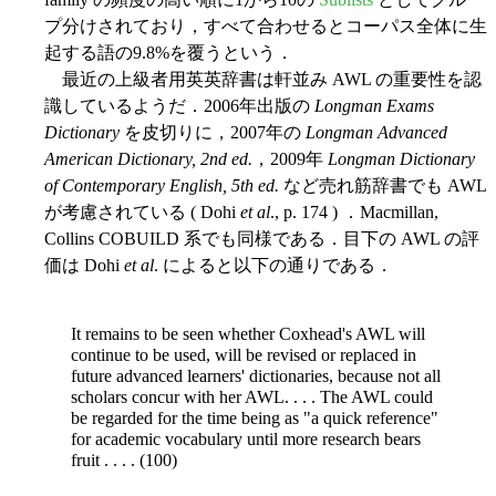
プ分けされており，すべて合わせるとコーパス全体に生
起する語の9.8%を覆うという．
最近の上級者用英英辞書は軒並み AWL の重要性を認
識しているようだ．2006年出版の
Longman Exams
Dictionary
を皮切りに，2007年の
Longman Advanced
American Dictionary, 2nd ed.
，2009年
Longman Dictionary
of Contemporary English, 5th ed.
など売れ筋辞書でも AWL
が考慮されている ( Dohi
et al
., p. 174 ) ．Macmillan,
Collins COBUILD 系でも同様である．目下の AWL の評
価は Dohi
et al
. によると以下の通りである．
It remains to be seen whether Coxhead's AWL will
continue to be used, will be revised or replaced in
future advanced learners' dictionaries, because not all
scholars concur with her AWL. . . . The AWL could
be regarded for the time being as "a quick reference"
for academic vocabulary until more research bears
fruit . . . . (100)