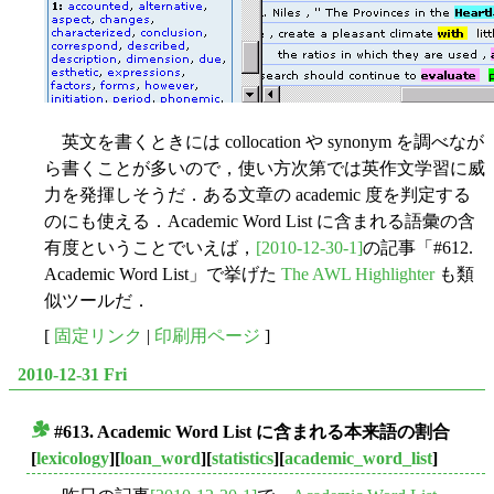
英文を書くときには collocation や synonym を調べなが
ら書くことが多いので，使い方次第では英作文学習に威
力を発揮しそうだ．ある文章の academic 度を判定する
のにも使える．Academic Word List に含まれる語彙の含
有度ということでいえば，
[2010-12-30-1]
の記事「#612.
Academic Word List」で挙げた
The AWL Highlighter
も類
似ツールだ．
[
固定リンク
|
印刷用ページ
]
2010-12-31 Fri
#613. Academic Word List に含まれる本来語の割合
■
[
lexicology
][
loan_word
][
statistics
][
academic_word_list
]