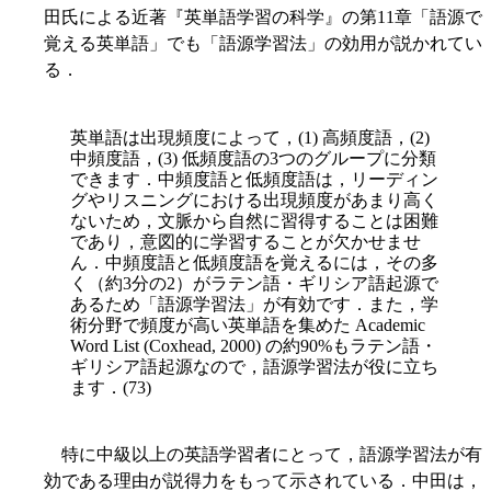
田氏による近著『英単語学習の科学』の第11章「語源で
覚える英単語」でも「語源学習法」の効用が説かれてい
る．
英単語は出現頻度によって，(1) 高頻度語，(2)
中頻度語，(3) 低頻度語の3つのグループに分類
できます．中頻度語と低頻度語は，リーディン
グやリスニングにおける出現頻度があまり高く
ないため，文脈から自然に習得することは困難
であり，意図的に学習することが欠かせませ
ん．中頻度語と低頻度語を覚えるには，その多
く（約3分の2）がラテン語・ギリシア語起源で
あるため「語源学習法」が有効です．また，学
術分野で頻度が高い英単語を集めた Academic
Word List (Coxhead, 2000) の約90%もラテン語・
ギリシア語起源なので，語源学習法が役に立ち
ます．(73)
特に中級以上の英語学習者にとって，語源学習法が有
効である理由が説得力をもって示されている．中田は，