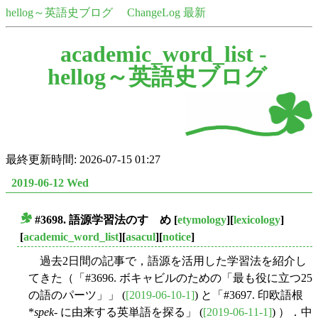
hellog～英語史ブログ
ChangeLog 最新
academic_word_list -
hellog～英語史ブログ
最終更新時間: 2026-07-15 01:27
2019-06-12 Wed
#3698. 語源学習法のすゝめ
[
etymology
][
lexicology
]
■
[
academic_word_list
][
asacul
][
notice
]
過去2日間の記事で，語源を活用した学習法を紹介し
てきた（「#3696. ボキャビルのための「最も役に立つ25
の語のパーツ」」 (
[2019-06-10-1]
) と「#3697. 印欧語根
*
spek-
に由来する英単語を探る」 (
[2019-06-11-1]
) ）．中