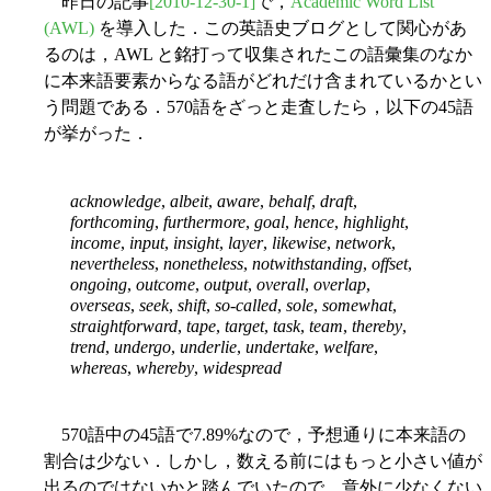
昨日の記事
[2010-12-30-1]
で，
Academic Word List
(AWL)
を導入した．この英語史ブログとして関心があ
るのは，AWL と銘打って収集されたこの語彙集のなか
に本来語要素からなる語がどれだけ含まれているかとい
う問題である．570語をざっと走査したら，以下の45語
が挙がった．
acknowledge
,
albeit
,
aware
,
behalf
,
draft
,
forthcoming
,
furthermore
,
goal
,
hence
,
highlight
,
income
,
input
,
insight
,
layer
,
likewise
,
network
,
nevertheless
,
nonetheless
,
notwithstanding
,
offset
,
ongoing
,
outcome
,
output
,
overall
,
overlap
,
overseas
,
seek
,
shift
,
so-called
,
sole
,
somewhat
,
straightforward
,
tape
,
target
,
task
,
team
,
thereby
,
trend
,
undergo
,
underlie
,
undertake
,
welfare
,
whereas
,
whereby
,
widespread
570語中の45語で7.89%なので，予想通りに本来語の
割合は少ない．しかし，数える前にはもっと小さい値が
出るのではないかと踏んでいたので，意外に少なくない