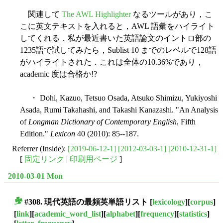
関連して
The AWL Highlighter
なるツールがあり，こ
こに英文テキストを入れると，AWL 語彙をハイライト
してくれる．私が最近書いた英語論文のイントロ部の
1235語で試してみたら，Sublist 10 までのレベルで128語
がハイライトされた．これは全体の10.36%であり，
academic 度は合格か!?
・ Dohi, Kazuo, Tetsuo Osada, Atsuko Shimizu, Yukiyoshi
Asada, Rumi Takahashi, and Takashi Kanazashi. "An Analysis
of
Longman Dictionary of Contemporary English
, Fifth
Edition."
Lexicon
40 (2010): 85--187.
Referrer (Inside):
[2019-06-12-1]
[2012-03-03-1]
[2010-12-31-1]
[
固定リンク
|
印刷用ページ
]
2010-03-01 Mon
#308. 現代英語の最頻英単語リスト
[
lexicology
][
corpus
]
■
[
link
][
academic_word_list
][
alphabet
][
frequency
][
statistics
]