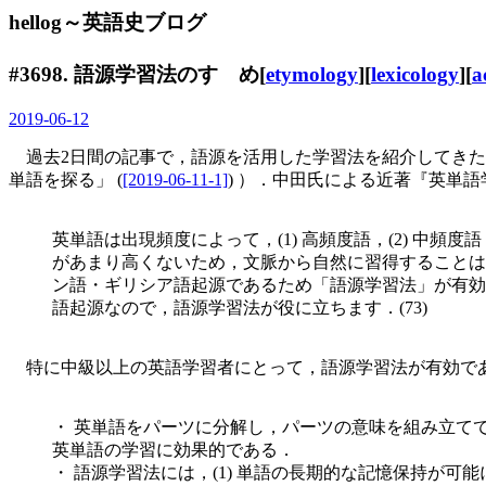
hellog～英語史ブログ
#3698. 語源学習法のすゝめ[
etymology
][
lexicology
][
a
2019-06-12
過去2日間の記事で，語源を活用した学習法を紹介してきた（「#
単語を探る」 (
[2019-06-11-1]
) ）．中田氏による近著『英単
英単語は出現頻度によって，(1) 高頻度語，(2) 中
があまり高くないため，文脈から自然に習得することは
ン語・ギリシア語起源であるため「語源学習法」が有効です．また，
語起源なので，語源学習法が役に立ちます．(73)
特に中級以上の英語学習者にとって，語源学習法が有効であ
・ 英単語をパーツに分解し，パーツの意味を組み立て
英単語の学習に効果的である．
・ 語源学習法には，(1) 単語の長期的な記憶保持が可