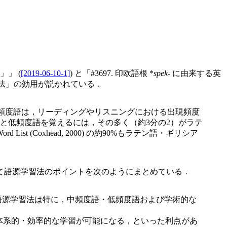
」 (
[2019-06-10-1]
) と「#3697. 印欧語根 *
spek-
に由来する英
習法」の効用が説かれている．
語と低頻度語は，リーディングやリスニングにおける出現頻度
と低頻度語を覚えるには，その多く（約3分の2）がラテ
 (Coxhead, 2000) の約90%もラテン語・ギリシア
て語源学習法のポイントを次のようにまとめている．
語源学習法は特に，中頻度語・低頻度語および学術的な
単語の体系的・効率的な学習が可能になる，といった利点があ