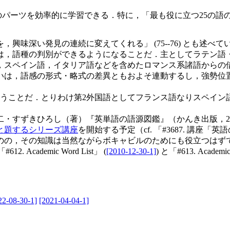
のパーツを効率的に学習できる．特に，「最も役に立つ25の語
を，興味深い発見の連
続に変えてくれる」 (75--76) とも述べて
は，語種の判別ができるようになることだ．主としてラテン語
，スペイン語，イタリア語などを含めたロマンス系諸語からの
いは，語感の形式・略式の差異ともおよそ連動するし，強勢位
うことだ．とりわけ第2外国語としてフランス語なりスペイン
すずきひろし（著）『英単語の語源図鑑』（かんき出版，20
と題するシリーズ講座
を開始する予定（cf. 「#3687. 講座「
のの，その知識は当然ながらボキャビルのためにも役立つはず
 Academic Word List」 (
[2010-12-30-1]
) と「#613. Acad
22-08-30-1]
[2021-04-04-1]