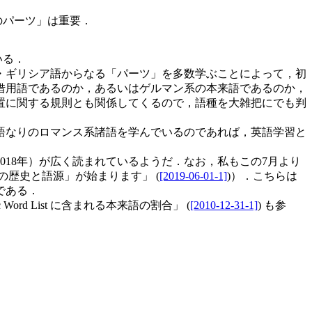
のパーツ」は重要．
いる．
・ギリシア語からなる「パーツ」を多数学ぶことによって，初
借用語であるのか，あるいはゲルマン系の本来語であるのか，
置に関する規則とも関係してくるので，語種を大雑把にでも判
語なりのロマンス系諸語を学んでいるのであれば，英語学習と
18年）が広く読まれているようだ．なお，私もこの7月より
英語の歴史と語源」が始まります」 (
[2019-06-01-1]
)）．こちらは
である．
emic Word List に含まれる本来語の割合」 (
[2010-12-31-1]
) も参