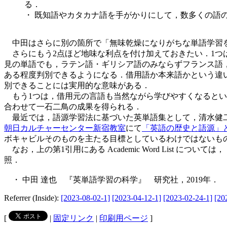
る．
・ 既知語やカタカナ語を手がかりにして，数多くの語
中田はさらに別の箇所で「無味乾燥になりがちな単語学習
さらにもう2点ほど地味な利点を付け加えておきたい．1つ
見の単語でも，ラテン語・ギリシア語のみならずフランス語
ある程度判別できるようになる．借用語か本来語かという違
別できることには実用的な意味がある．
もう1つは，借用元の言語も当然ながら学びやすくなるとい
合わせて一石二鳥の成果を得られる．
最近では，語源学習法に基づいた英単語集として，清水健二・
朝日カルチャーセンター新宿教室
にて
「英語の歴史と語源」
ボキャビルそのものを主たる目標としているわけではないも
なお，上の第1引用にある Academic Word List については，「#612.
照．
・ 中田 達也 『英単語学習の科学』 研究社，2019年．
Referrer (Inside):
[2023-08-02-1]
[2023-04-12-1]
[2023-02-24-1]
[20
[
|
固定リンク
|
印刷用ページ
]