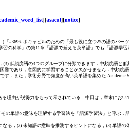
cademic_word_list
][
asacul
][
notice
]
3696. ボキャビルのための「最も役に立つ25の語のパーツ」
語学習の科学』の第11章「語源で覚える英単語」でも「語源学
頻度語，(3) 低頻度語の3つのグループに分類できます．中頻度
困難であり，意図的に学習することが欠かせません．中頻度語
学術分野で頻度が高い英単語を集めた Academic Word List
る理由が説得力をもって示されている．中田は，章末におい
てその単語の意味を理解する学習法を「語源学習法」と呼ぶ．
能になる，(2) 未知語の意味を推測するヒントになる，(3) 