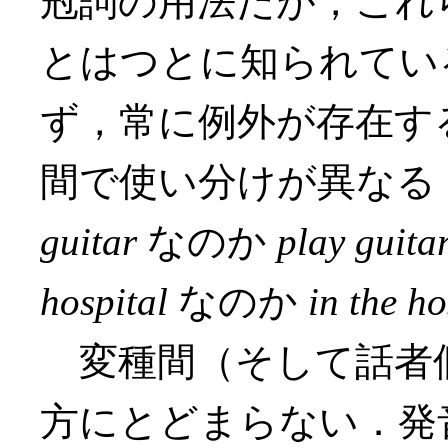
冠詞の用法だが，これ
とはつとに知られてい
ず，常に例外が存在す
間で使い分けが異なる
guitar
なのか
play guita
hospital
なのか
in the ho
変種間（そして話者
方にとどまらない．発音も [ð