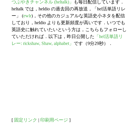
つぶやきチャンネル (heltalk)」
も毎日配信しています．
heltalk では，heldio の過去回の再放送，「hel活単語リレ
ー」 (
ewlr
)，その他のカジュアルな英語史小ネタを配信
しており，heldio よりも更新頻度が高いです．いつでも
英語史に触れていたいという方は，こちらもフォローし
ていただければ．以下は，昨日公開した
「hel活単語リ
レー: rickshaw, Shaw, alphabet」
です（9分29秒）．
[
固定リンク
|
印刷用ページ
]