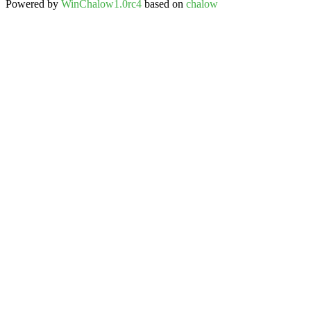
Powered by
WinChalow1.0rc4
based on
chalow