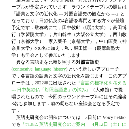
ーブルが予定されています．ラウンドテーブルの題目は
「語彙と文字の近代化 --- 対照言語史の観点から ---」と
なっており，日独仏英の4言語を専門とする方々が登壇
予定です．敬称略にて，田中牧郎（明治大学）；高田博
行（学習院大学）；片山幹生（大阪公立大学），西山教
行（京都大学）；家入葉子（京都大学），中山匡美（神
奈川大学）の6名に加え，私，堀田隆一（慶應義塾大
学）も司会として参加いたします．
異なる言語史を比較対照する
対照言語史
(
contrastive_language_history
) という新しいアプローチ
で，各言語の語彙と文字の近代化を論じます．このアプ
ローチは，2022年に出版された
『言語の標準化を考える
--- 日中英独仏「対照言語史」の試み』
（大修館）で提
唱されたもので，今回のラウンドテーブルにはその編者
3名も参加します．肩の凝らない座談会となる予定で
す．
英語史研究会の開催については，3日前に Voicy heldio
でも
「#1382. 英語史研究会のご案内 --- 4月12日（土）に