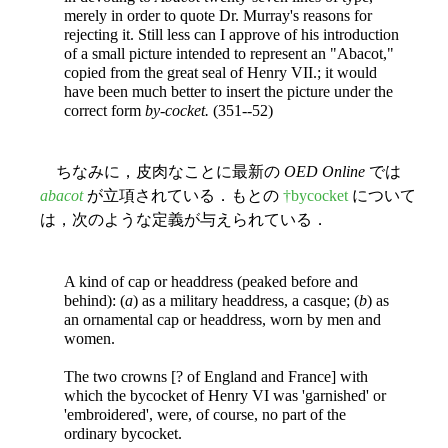
merely in order to quote Dr. Murray's reasons for
rejecting it. Still less can I approve of his introduction
of a small picture intended to represent an "Abacot,"
copied
from the great seal of Henry VII.; it would
have been much better to insert the picture under the
correct form
by-cocket.
(351--52)
ちなみに，皮肉なことに最新の
OED Online
では
abacot
が立項されている．もとの
†bycocket
について
は，次のような定義が与えられている．
A kind of cap or headdress (peaked before and
behind): (
a
) as a military headdress, a casque; (
b
) as
an ornamental cap or headdress, worn by men and
women.
The two crowns [? of England and France] with
which the bycocket of Henry VI was 'garnished' or
'embroidered', were, of course, no part of the
ordinary bycocket.