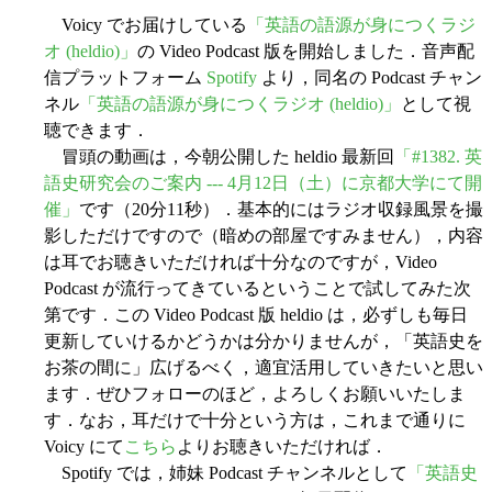
Voicy でお届けしている
「英語の語源が身につくラジ
オ (heldio)」
の Video Podcast 版を開始しました．音声配
信プラットフォーム
Spotify
より，同名の Podcast チャン
ネル
「英語の語源が身につくラジオ (heldio)」
として視
聴できます．
冒頭の動画は，今朝公開した heldio 最新回
「#1382. 英
語史研究会のご案内 --- 4月12日（土）に京都大学にて開
催」
です（20分11秒）．基本的にはラジオ収録風景を撮
影しただけですので（暗めの部屋ですみません），内容
は耳でお聴きいただければ十分なのですが，Video
Podcast が流行ってきているということで試してみた次
第です．この Video Podcast 版 heldio は，必ずしも毎日
更新していけるかどうかは分かりませんが，「英語史を
お茶の間に」広げるべく，適宜活用していきたいと思い
ます．ぜひフォローのほど，よろしくお願いいたしま
す．なお，耳だけで十分という方は，これまで通りに
Voicy にて
こちら
よりお聴きいただければ．
Spotify では，姉妹 Podcast チャンネルとして
「英語史