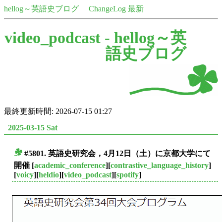
hellog～英語史ブログ
ChangeLog 最新
video_podcast -
hellog～英
語史ブログ
最終更新時間: 2026-07-15 01:27
2025-03-15 Sat
#5801. 英語史研究会，4月12日（土）に京都大学にて
■
開催
[
academic_conference
][
contrastive_language_history
]
[
voicy
][
heldio
][
video_podcast
][
spotify
]