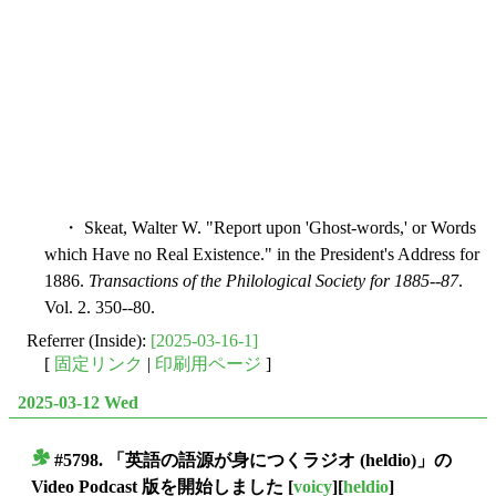
・ Skeat, Walter W. "Report upon 'Ghost-words,' or Words
which Have no Real Existence." in the President's Address for
1886.
Transactions of the Philological Society for 1885--87
.
Vol. 2. 350--80.
Referrer (Inside):
[2025-03-16-1]
[
固定リンク
|
印刷用ページ
]
2025-03-12 Wed
#5798. 「英語の語源が身につくラジオ (heldio)」の
■
Video Podcast 版を開始しました
[
voicy
][
heldio
]