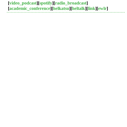
[
video_podcast
][
spotify
][
radio_broadcast
]
[
academic_conference
][
helkatsu
][
heltalk
][
link
][
ewlr
]