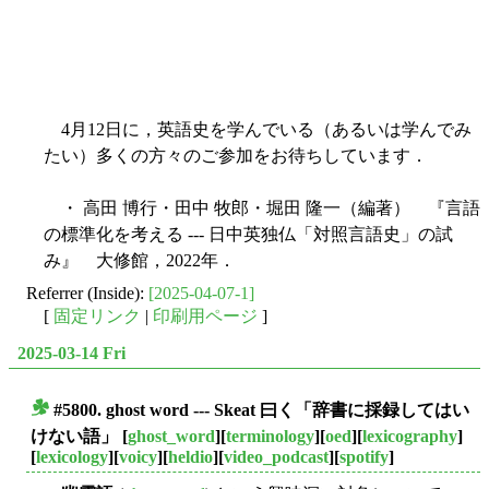
4月12日に，英語史を学んでいる（あるいは学んでみ
たい）多くの方々のご参加をお待ちしています．
・ 高田 博行・田中 牧郎・堀田 隆一（編著） 『言語
の標準化を考える --- 日中英独仏「対照言語史」の試
み』 大修館，2022年．
Referrer (Inside):
[2025-04-07-1]
[
固定リンク
|
印刷用ページ
]
2025-03-14 Fri
#5800.
ghost word
--- Skeat 曰く「辞書に採録してはい
■
けない語」
[
ghost_word
][
terminology
][
oed
][
lexicography
]
[
lexicology
][
voicy
][
heldio
][
video_podcast
][
spotify
]