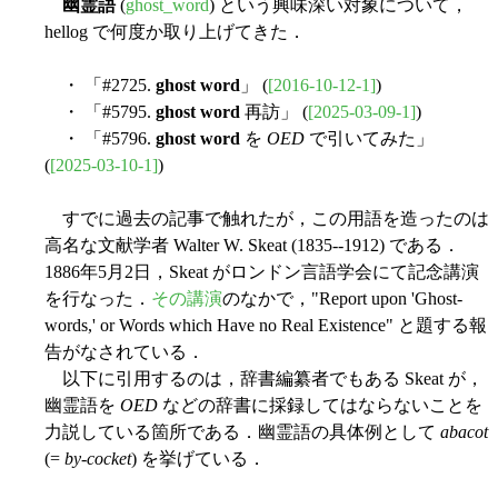
幽霊語
(
ghost_word
) という興味深い対象について，
hellog で何度か取り上げてきた．
・ 「#2725.
ghost word
」 (
[2016-10-12-1]
)
・ 「#5795.
ghost word
再訪」 (
[2025-03-09-1]
)
・ 「#5796.
ghost word
を
OED
で引いてみた」
(
[2025-03-10-1]
)
すでに過去の記事で触れたが，この用語を造ったのは
高名な文献学者 Walter W. Skeat (1835--1912) である．
1886年5月2日，Skeat がロンドン言語学会にて記念講演
を行なった．
その講演
のなかで，"Report upon 'Ghost-
words,' or Words which Have no Real Existence" と題する報
告がなされている．
以下に引用するのは，辞書編纂者でもある Skeat が，
幽霊語を
OED
などの辞書に採録してはならないことを
力説している箇所である．幽霊語の具体例として
abacot
(=
by-cocket
) を挙げている．