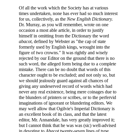
Of all the work which the Society has at various
times undertaken, none has ever had so much interest
for us, collectively, as the
New English Dictionary.
Dr. Murray, as you will remember, wrote on one
occasion a most able article, in order to justify
himself in omitting from the Dictionary the word
abacot
, defined by Webster as "the cap of state
formerly used by English kings, wrought into the
figure of two crowns." It was rightly and wisely
rejected by our Editor on the ground that there is no
such word, the alleged form being due to a complete
mistake. There can be no doubt that words of this
character ought to be excluded; and not only so, but
we should jealously guard against all chances of
giving any undeserved record of words which had
never any real existence, being mere coinages due to
the blunders of printers or scribes, or to the perfervid
imaginations of ignorant or blundering editors. We
may well allow that Ogilvie's Imperial Dictionary is
an excellent book of its class, and that the latest
editor, Mr. Annandale, has very greatly improved it;
but I cannot think that he was was (sic) well-advised
in devoting to
Abacot
twenty-seven lines of type,