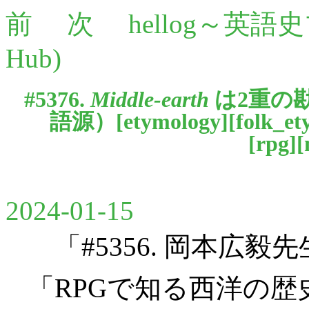
前
次
hellog～英語
Hub)
#5376.
Middle-earth
は2重の
語源）[
etymology
][
folk_et
[
rpg
][
2024-01-15
「#5356. 岡本広毅先生
「RPGで知る西洋の歴史