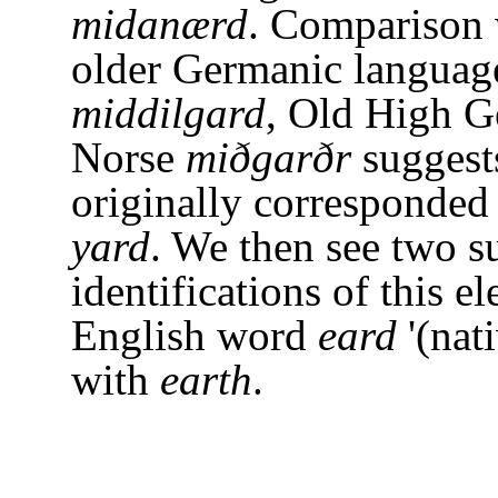
midanærd
. Comparison 
older Germanic languag
middilgard
, Old High 
Norse
miðgarðr
suggests
originally corresponded
yard
. We then see two s
identifications of this e
English word
eard
'(nati
with
earth
.