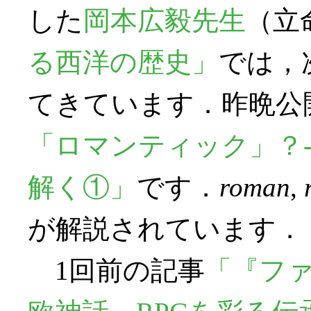
した
岡本広毅先生
（立
る西洋の歴史」
では，
てきています．昨晩公
「ロマンティック」？-
解く①」
です．
roman
,
が解説されています．
1回前の記事
「『フ