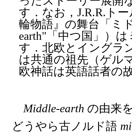
ったストーリー展開
す．なお，J.R.R.
輪物語』の舞台「ミドル
earth"「中つ国」
す．北欧とイングラ
は共通の祖先（ゲル
欧神話は英語話者の
Middle-earth
の由来を
どうやら古ノルド語
mi