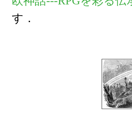
欧神話---RPGを彩る
す．