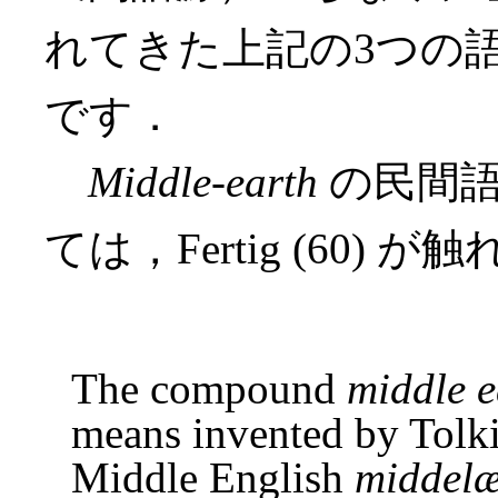
れてきた上記の3つの
です．
Middle-earth
の民間語
ては，Fertig (60) 
The compound
middle e
means invented by Tolki
Middle English
middelæ