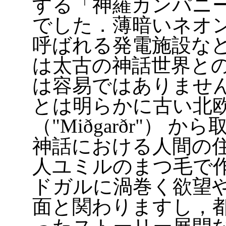
する「神羅カンパニ
でした．薄暗いネオ
呼ばれる発電施設な
は太古の神話世界と
は容易ではありませ
とは明らかに古い北
（"Miðgarðr"）
神話における人間の
人ユミルのまつ毛で
ドガルに渦巻く欲望
面と関わりますし，