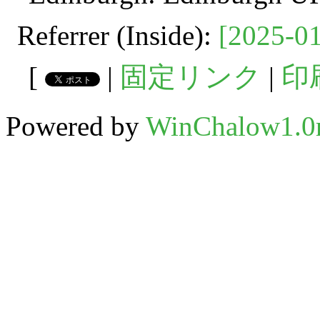
Referrer (Inside):
[2025-01
[
|
固定リンク
|
印
Powered by
WinChalow1.0