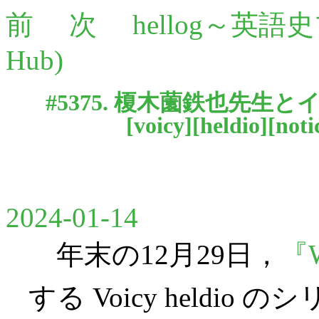
前
次
hellog～英語
Hub)
#5375. 榎木薗鉄也先
[
voicy
][
heldio
][
noti
2024-01-14
年末の12月29日，
『W
する Voicy heldi