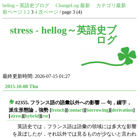
hellog～英語史ブログ
ChangeLog 最新
カテゴリ最新
前ページ
1
2
3
4
次ページ
/ page 3 (4)
stress -
hellog～英語史ブ
ログ
最終更新時間: 2026-07-15 01:27
2015-10-08 Thu
#2355. フランス語の語彙以外への影響 --- 句，綴字，
■
派生形態論，強勢
[
french
][
contact
][
borrowing
][
derivation
]
[
stress
][
hybrid
][
rsr
]
英語史では，フランス語は語彙の領域には多大な影響
を及ぼしたが，それ以外では見るものが少ないと言われ