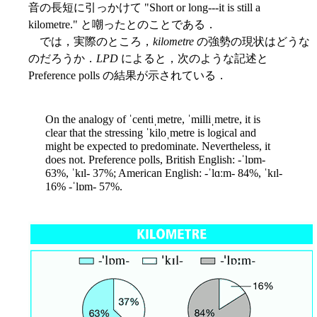
音の長短に引っかけて "Short or long---it is still a
kilometre." と嘲ったとのことである．
では，実際のところ，
kilometre
の強勢の現状はどうな
のだろうか．
LPD
によると，次のような記述と
Preference polls の結果が示されている．
On the analogy of ˈcentiˌmetre, ˈmilliˌmetre, it is
clear that the stressing ˈkiloˌmetre is logical and
might be expected to predominate. Nevertheless, it
does not. Preference polls, British English: -ˈlɒm-
63%, ˈkɪl- 37%; American English: -ˈlɑːm- 84%, ˈkɪl-
16% -ˈlɒm- 57%.