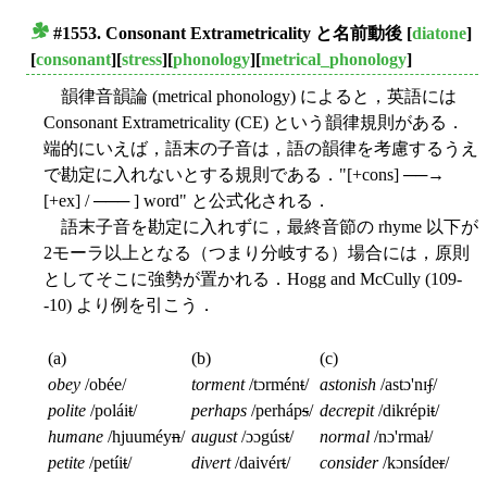
#1553. Consonant Extrametricality と名前動後
[
diatone
]
■
[
consonant
][
stress
][
phonology
][
metrical_phonology
]
韻律音韻論 (metrical phonology) によると，英語には
Consonant Extrametricality (CE) という韻律規則がある．
端的にいえば，語末の子音は，語の韻律を考慮するうえ
で勘定に入れないとする規則である．"[+cons] ──→
[+ex] / ─── ] word" と公式化される．
語末子音を勘定に入れずに，最終音節の rhyme 以下が
2モーラ以上となる（つまり分岐する）場合には，原則
としてそこに強勢が置かれる．Hogg and McCully (109-
-10) より例を引こう．
(a)
(b)
(c)
obey
/obée/
torment
/tɔrmén
t
/
astonish
/astɔ'nɪ
ʃ
/
polite
/polái
t
/
perhaps
/perháp
s
/
decrepit
/dikrépi
t
/
humane
/hjuuméy
n
/
august
/ɔɔgús
t
/
normal
/nɔ'rma
l
/
petite
/petíi
t
/
divert
/daivér
t
/
consider
/kɔnsíde
r
/