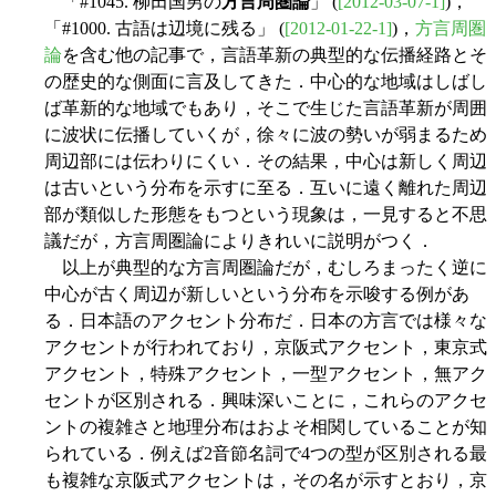
「#1045. 柳田国男の
方言周圏論
」 (
[2012-03-07-1]
)，
「#1000. 古語は辺境に残る」 (
[2012-01-22-1]
)，
方言周圏
論
を含む他の記事で，言語革新の典型的な伝播経路とそ
の歴史的な側面に言及してきた．中心的な地域はしばし
ば革新的な地域でもあり，そこで生じた言語革新が周囲
に波状に伝播していくが，徐々に波の勢いが弱まるため
周辺部には伝わりにくい．その結果，中心は新しく周辺
は古いという分布を示すに至る．互いに遠く離れた周辺
部が類似した形態をもつという現象は，一見すると不思
議だが，方言周圏論によりきれいに説明がつく．
以上が典型的な方言周圏論だが，むしろまったく逆に
中心が古く周辺が新しいという分布を示唆する例があ
る．日本語のアクセント分布だ．日本の方言では様々な
アクセントが行われており，京阪式アクセント，東京式
アクセント，特殊アクセント，一型アクセント，無アク
セントが区別される．興味深いことに，これらのアクセ
ントの複雑さと地理分布はおよそ相関していることが知
られている．例えば2音節名詞で4つの型が区別される最
も複雑な京阪式アクセントは，その名が示すとおり，京