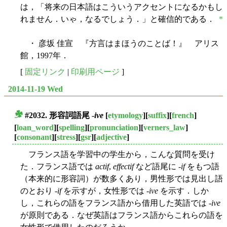
は，「将来の日本語はこういうアクセントになるかもし
れません．いゃ，なるでしょう．」と確信的である．
*
・ 彦坂 佳宣 『方言はまほうのことば！』 アリス
館，1997年．
[
固定リンク
|
印刷用ページ
]
2014-11-19 Wed
#2032. 形容詞語尾 -
ive
[
etymology
][
suffix
][
french
]
■
[
loan_word
][
spelling
][
pronunciation
][
verners_law
]
[
consonant
][
stress
][
gsr
][
adjective
]
フランス語を学習中の学生から，こんな質問を受け
た．フランス語では
actif
,
effectif
など語尾に -
if
をもつ語
（本来的に形容詞）が数多くあり，男性形では見出し語
のとおり -
if
を示すが，女性形では -
ive
を示す．しか
し，これらの語をフランス語から借用した英語では -
ive
が原則である．なぜ英語はフランス語からこれらの語を