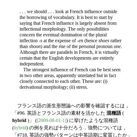
. . . we should . . . look at French influence outside
the borrowing of vocabulary. It is best to start by
saying that French influence is largely absent from
inflectional morphology. The only possibilities
concern the eventual domination of the plural
inflection -
s
at the expense of -
en
(hence
shoes
rather
than
shoon
) and the rise of the personal pronoun
one
.
Although there are parallels in French, it is virtually
certain that the English developments are entirely
independent.
The strongest influence of French can be best seen
in two other areas, apparently unrelated but in fact
closely connected to each other. These are: (i)
derivational morphology; (ii) stress.
フランス語の派生形態論への影響を確認するには，
「#96. 英語とフランス語の素材を活かした
混種語
(
hybrid
)」 (
[2009-08-01-1]
) に挙げたような混種語
(
hybrid
) の例を見れば十分だろう．強勢については，
「#718. 英語の強勢パターンは中英語期に変質したか」