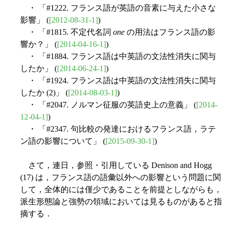
・ 「#1222. フランス語が英語の音素に与えた小さな
影響」 (
[2012-08-31-1]
)
・ 「#1815. 不定代名詞
one
の用法はフランス語の影
響か？」 (
[2014-04-16-1]
)
・ 「#1884. フランス語は中英語の文法性消失に関与
したか」 (
[2014-06-24-1]
)
・ 「#1924. フランス語は中英語の文法性消失に関与
したか (2)」 (
[2014-08-03-1]
)
・ 「#2047. ノルマン征服の英語史上の意義」 (
[2014-
12-04-1]
)
・ 「#2347. 句比較の発達におけるフランス語，ラテ
ン語の影響について」 (
[2015-09-30-1]
)
さて，連日，参照・引用している Denison and Hogg
(17) は，フランス語の語彙以外への影響という問題に関
して，全体的には僅少であることを前提としながらも，
派生形態論と強勢の領域においては見るものがあると指
摘する．