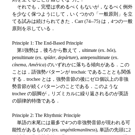
それでも，完璧は求めるべくもないが，なるべく例外
を少なく保つようにして，いくつかの「一般原則」を立
てる試みは続けられてきた．Carr (74--75) は，4つの一般
原則を示している．
Principle 1: The End-Based Principle
第1強勢は，後ろから数えて，ultimate (ex.
bóx
),
penultimate (ex.
spíder
,
depárture
), antepenultimate (ex.
cínema
,
América
) のいずれかに落ちる傾向がある．この
ことは，語強勢パターンが trochaic であることとも関係
する．trochee とは，強勢音節の後にゼロ個以上の非強
勢音節が続くパターンのことである．このような
trochee の韻脚が，リズミカルに繰り返されるのが英語
の韻律的特徴である．
Principle 2: The Rhythmic Principle
単語の末尾には最多で4つの非強勢音節が現われる可
能性があるものの (ex.
ungéntlemanliness
), 単語の先頭に2