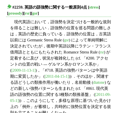
#2259. 英語の語強勢に関する一般原則4点
[
stress
]
■
[
prosody
][
rsr
][
gsr
]
現代英語において，語強勢を決定づける一般的な規則
を得ることは難しい．語強勢の位置を巡る問題の難しさ
は，英語の歴史に負っている．語強勢の位置は，古英語
以前には Germanic Stress Rule (
gsr
) によって単純明解に
決定されていたが，後期中英語以降にラテン・フランス
借用語とともにもたらされた Romance Stress Rule (
rsr
) が
定着するに及び，状況が複雑化した (cf. 「#200. アクセ
ントの位置の戦い --- ゲルマン系かロマンス系か」
(
[2009-11-13-1]
)，「#718. 英語の強勢パターンは中英語
期に変質したか」 (
[2011-04-15-1]
)) ．そのほか，関連す
る語どうしの類推作用が働いたり，名前動後 (
diatone
) な
どの新しい強勢パターンも生まれた (cf. 「#861. 現代英
語の語強勢の位置に関する3種類の類推基盤」 (
[2011-09-
05-1]
)) ．このようにして，多様な原理に基づいた見かけ
上の「例外」が蓄積し，共時的に強勢位置を決定する規
則を立てることが難しくなった．