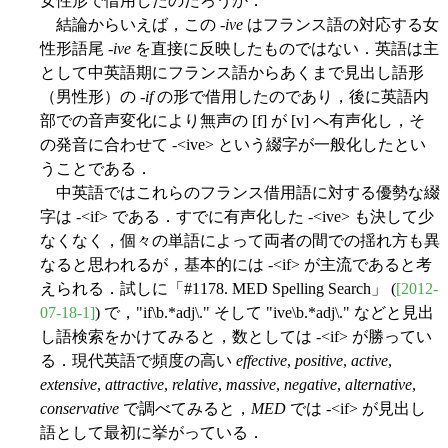
女性形で借用したのだろうか．
結論からいえば，この -
ive
はフランス語の対応する女
性形語尾 -
ive
を直接に反映したものではない．英語は主
として中英語期にフランス語からあくまで見出し語形
（男性形）の -
if
の形で借用したのであり，後に英語内
部での音声変化により無声の [f] が [v] へ有声化し，そ
の発音に合わせて -<ive> という綴字が一般化したとい
うことである．
中英語ではこれらのフランス借用語に対する優勢な綴
字は -<if> である．すでに有声化した -<ive> も決して少
なくなく，個々の単語によって両者の間での揺れ方も異
なると思われるが，基本的には -<if> が主流であると考
えられる．試しに「#1178. MED Spelling Search」 (
[2012-
07-18-1]
) で，"if\b.*adj\." そして "ive\b.*adj\." などと見出
し語検索をかけてみると，数としては -<if> が勝ってい
る．現代英語で頻度の高い
effective
,
positive
,
active
,
extensive
,
attractive
,
relative
,
massive
,
negative
,
alternative
,
conservative
で調べてみると，
MED
では -<if> が見出し
語として最初に挙がっている．