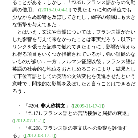
ることがある．しかし，「#2351. フランス語からの句動
詞の借用」 (
[2015-10-04-1]
) で見たように句の単位でも
少なからぬ影響を及ぼしてきたし，綴字の領域にも大き
な衝撃を与えてきた．
とはいえ，文法や音韻については，フランス語がたい
した影響を与えて来なかったことは事実だろう．以下に
リンクを張った記事で触れてきたように，影響が考えら
れ得る項目もいくつか指摘されているが，強い証拠のな
いものが多い．一方，ノルマン征服以後，フランス語は
英語の社会的な地位をおとしめることにより，結果とし
て下位言語としての英語の文法変化を促進させたという
意味で，間接的な影響を及ぼしたと言うことはできるだ
ろう．
・ 「#204.
非人称構文
」 (
[2009-11-17-1]
)
・ 「#1171. フランス語との言語接触と屈折の衰退」
(
[2012-07-11-1]
)
・ 「#1208. フランス語の英文法への影響を評価す
る」 (
[2012-08-17-1]
)