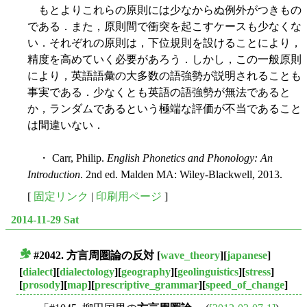
もとよりこれらの原則には少なからぬ例外がつきもの
である．また，原則間で衝突を起こすケースも少なくな
い．それぞれの原則は，下位規則を設けることにより，
精度を高めていく必要があろう．しかし，この一般原則
により，英語語彙の大多数の語強勢が説明されることも
事実である．少なくとも英語の語強勢が無法であると
か，ランダムであるという極端な評価が不当であること
は間違いない．
・ Carr, Philip.
English Phonetics and Phonology: An
Introduction
. 2nd ed. Malden MA: Wiley-Blackwell, 2013.
[
固定リンク
|
印刷用ページ
]
2014-11-29 Sat
#2042. 方言周圏論の反対
[
wave_theory
][
japanese
]
■
[
dialect
][
dialectology
][
geography
][
geolinguistics
][
stress
]
[
prosody
][
map
][
prescriptive_grammar
][
speed_of_change
]