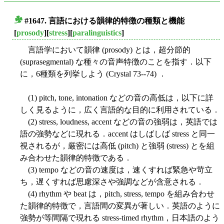
#1647. 言語における韻律的特徴の種類と機能
■
[
prosody
][
stress
][
paralinguistics
]
言語学において韻律 (prosody) とは，超分節的
(suprasegmental) な種々の音声特徴のことを指す．以下
に，6種類を列挙しよう (Crystal 73--74) ．
(1) pitch, tone, intonation などの音の高低は，以下に詳
しく見るように，広く言語的な目的に利用されている．
(2) stress, loudness, accent などの音の強弱は，英語では
語の強勢などに現れる．accent はしばしば stress と同一
視されるが，厳密には高低 (pitch) と強弱 (stress) とを組
み合わせた韻律的特徴である．
(3) tempo などの音の速度は，速くすれば緊急や苛立
ち，遅くすれば思慮深さや強調などが含意される．
(4) rhythm や beat は，pitch, stress, tempo を組み合わせ
た韻律的特徴で，言語間の変異が著しい．英語のように
強勢が等間隔で現れる stress-timed rhythm，日本語のよう