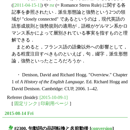
(
[2011-04-15-1]
) や
rsr
(= Romance Stress Rule) に関する各
記事を参照されたい．派生形態論と強勢という2つの領
域が "closely connected" であるというのは，現代英語の
語形成規則と強勢規則の適用が，語根がゲルマン系かロ
マンス系かによって層別されている事実を指すものと理
解できる．
まとめると，フランス語の語彙以外への影響として，
ある程度注目すべきものといえば，句，綴字，派生形態
論，強勢といったところだろうか．
・ Denison, David and Richard Hogg. "Overview." Chapter
1 of
A History of the English Language.
Ed. Richard Hogg and
David Denison. Cambridge: CUP, 2006. 1--42.
Referrer (Inside):
[2015-10-09-1]
[
固定リンク
|
印刷用ページ
]
2015-08-14 Fri
#2300. 句動詞の品詞転換と名前動後
[
conversion
]
■