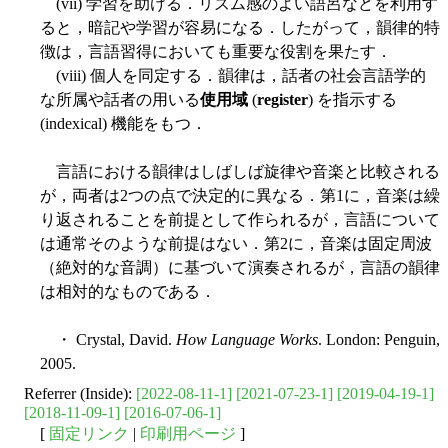
(vii) 学習を助ける．リズム感のよい語呂などを利用す
ると，暗記や学習が容易になる．したがって，韻律的特
徴は，言語習得においても重要な役割を果たす．
(viii) 個人を同定する．韻律は，話者の社会言語学的
な所属や話者の用いる
使用域
(
register
) を指示する
(indexical) 機能をもつ．
言語における韻律はしばしば旋律や音楽と比較される
が，両者は2つの点で決定的に異なる．第1に，音楽は繰
り返されることを前提として作られるが，言語について
は通常そのような前提はない．第2に，音楽は固定周波
（絶対的な音調）に基づいて演奏されるが，言語の韻律
は相対的なものである．
・ Crystal, David.
How Language Works
. London: Penguin,
2005.
Referrer (Inside):
[2022-08-11-1]
[2021-07-23-1]
[2019-04-19-1]
[2018-11-09-1]
[2016-07-06-1]
[
固定リンク
|
印刷用ページ
]