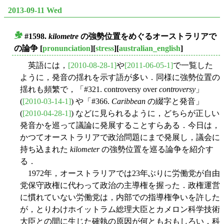
2013-09-11 Wed
#1598.
kilometre
の強勢位置をめぐるオーストラリアで
■
の論争
[
pronunciation
][
stress
][
australian_english
]
英語には，
[2010-08-28-1]
や
[2011-06-05-1]
で一覧した
ように，発音の揺れを示す語が多い．同様に強勢位置の
揺れも頻繁で，「#321. controversy over
controversy
」
(
[2010-03-14-1]
) や「#366.
Caribbean
の綴字と発音」
(
[2010-04-28-1]
) などに見られるように，どちらが正しい
発音かを巡って議論に発展することすらある．今日は，
かつてオーストラリアで政治問題にまで発展し，議会に
持ち込まれた
kilometer
の強勢位置を巡る論争を紹介す
る．
1972年，オーストラリアでは23年ぶりに労働党が自由
党保守政権に代わって政治の主導権を握った．政権運営
に慣れていない労働党は，内部での指導権争いを許した
が，とりわけホイットラム総理大臣とカメロン科学技術
大臣との間に生じた確執の原因が何ともおもしろい．科