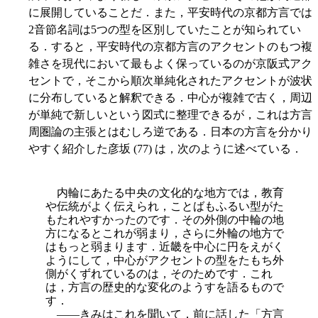
に展開していることだ．また，平安時代の京都方言では
2音節名詞は5つの型を区別していたことが知られてい
る．すると，平安時代の京都方言のアクセントのもつ複
雑さを現代において最もよく保っているのが京阪式アク
セントで，そこから順次単純化されたアクセントが波状
に分布していると解釈できる．中心が複雑で古く，周辺
が単純で新しいという図式に整理できるが，これは方言
周圏論の主張とはむしろ逆である．日本の方言を分かり
やすく紹介した彦坂 (77) は，次のように述べている．
内輪にあたる中央の文化的な地方では，教育
や伝統がよく伝えられ，ことばもふるい型がた
もたれやすかったのです．その外側の中輪の地
方になるとこれが弱まり，さらに外輪の地方で
はもっと弱まります．近畿を中心に円をえがく
ようにして，中心がアクセントの型をたもち外
側がくずれているのは，そのためです．これ
は，方言の歴史的な変化のようすを語るもので
す．
――きみはこれを聞いて，前に話した「方言