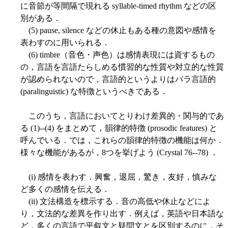
に音節が等間隔で現れる syllable-timed rhythm などの区
別がある．
(5) pause, silence などの休止もある種の意図や感情を
表わすのに用いられる．
(6) timbre（音色・声色）は感情表現には資するもの
の，言語を言語たらしめる慣習的な性質や対立的な性質
が認められないので，言語的というよりはパラ言語的
(paralinguistic) な特徴というべきである．
このうち，言語においてとりわけ差異的・関与的であ
る (1)--(4) をまとめて，韻律的特徴 (prosodic features) と
呼んでいる．では，これらの韻律的特徴の機能は何か．
様々な機能があるが，8つを挙げよう (Crystal 76--78) ．
(i) 感情を表わす．興奮，退屈，驚き，友好，慎みな
ど多くの感情を伝える．
(ii) 文法構造を標示する．音の高低や休止などによ
り，文法的な差異を作り出す．例えば，英語や日本語な
ど，多くの言語で平叙文と疑問文とを区別するのに，そ