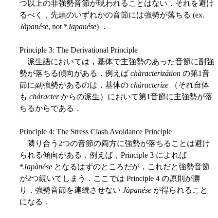
つ以上の非強勢音節が現われることはない．それを避け
るべく，先頭のいずれかの音節には強勢が落ちる (ex.
Jàpanése
, not *
Japanése
) ．
Principle 3: The Derivational Principle
派生語においては，基体で主強勢のあった音節に副強
勢が落ちる傾向がある．例えば
chàracterizátion
の第1音
節に副強勢があるのは，基体の
cháracterize
（それ自体
も
cháracter
からの派生）において第1音節に主強勢が落
ちるからである．
Principle 4: The Stress Clash Avoidance Principle
隣り合う2つの音節の両方に強勢が落ちることは避け
られる傾向がある．例えば，Principle 3 によれば
*
Japànése
となるはずのところだが，これだと強勢音節
が2つ続いてしまう．ここでは Principle 4 の原則が勝
り，強勢音節を連続させない
Jàpanése
が得られること
になる．