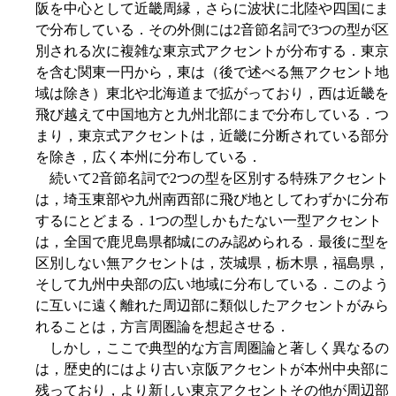
阪を中心として近畿周縁，さらに波状に北陸や四国にま
で分布している．その外側には2音節名詞で3つの型が区
別される次に複雑な東京式アクセントが分布する．東京
を含む関東一円から，東は（後で述べる無アクセント地
域は除き）東北や北海道まで拡がっており，西は近畿を
飛び越えて中国地方と九州北部にまで分布している．つ
まり，東京式アクセントは，近畿に分断されている部分
を除き，広く本州に分布している．
続いて2音節名詞で2つの型を区別する特殊アクセント
は，埼玉東部や九州南西部に飛び地としてわずかに分布
するにとどまる．1つの型しかもたない一型アクセント
は，全国で鹿児島県都城にのみ認められる．最後に型を
区別しない無アクセントは，茨城県，栃木県，福島県，
そして九州中央部の広い地域に分布している．このよう
に互いに遠く離れた周辺部に類似したアクセントがみら
れることは，方言周圏論を想起させる．
しかし，ここで典型的な方言周圏論と著しく異なるの
は，歴史的にはより古い京阪アクセントが本州中央部に
残っており，より新しい東京アクセントその他が周辺部