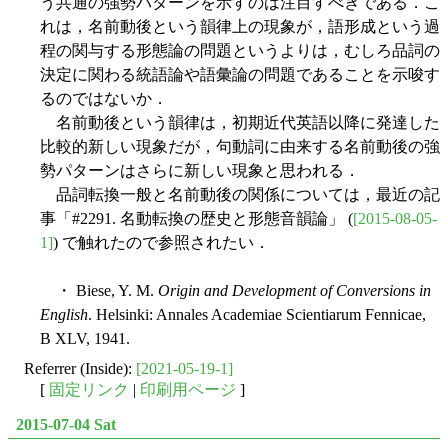
う共通の強勢パターンを示すのは注目すべきである．こ
れは，名前動後という韻律上の現象が，語形成という過
程の関与する形態論の問題というよりは，むしろ品詞の
決定に関わる統語論や語彙論の問題であることを示唆す
るのではないか．
名前動後という韻律は，初期近代英語以降に発達した
比較的新しい現象だが，句動詞に由来する名前動後の強
勢パターンはさらに新しい現象と思われる．
品詞転換一般と名前動後の関係については，最近の記
事「#2291. 名動転換の歴史と形態音韻論」 (
[2015-08-05-
1]
) で触れたので参照されたい．
・ Biese, Y. M.
Origin and Development of Conversions in
English
. Helsinki: Annales Academiae Scientiarum Fennicae,
B XLV, 1941.
Referrer (Inside):
[2021-05-19-1]
[
固定リンク
|
印刷用ページ
]
2015-07-04 Sat