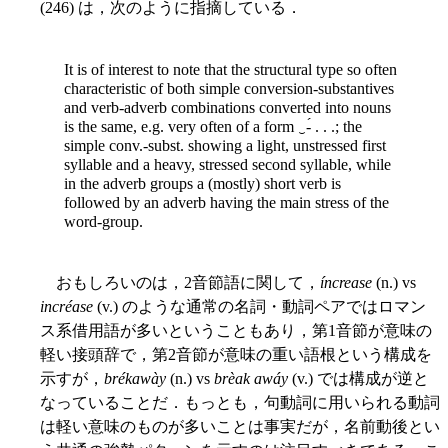
(246) は，次のように指摘している．
It is of interest to note that the structural type so often
characteristic of both simple conversion-substantives
and verb-adverb combinations converted into nouns
is the same, e.g. very often of a form ‿-́ . . .; the
simple conv.-subst. showing a light, unstressed first
syllable and a heavy, stressed second syllable, while
in the adverb groups a (mostly) short verb is
followed by an adverb having the main stress of the
word-group.
おもしろいのは，2音節語に関して，
íncrease
(n.) vs
incréase
(v.) のような通常の名詞・動詞ペアではロマン
ス系借用語が多いということもあり，第1音節が意味の
軽い接頭辞で，第2音節が意味の重い語根という構成を
示すが，
brékawày
(n.) vs
brèak awáy
(v.) では構成が逆と
なっていることだ．もっとも，句動詞に用いられる動詞
は軽い意味のものが多いことは事実だが，名前動後とい