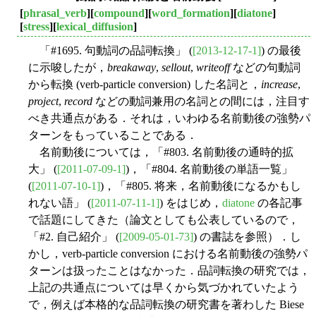
[
phrasal_verb
][
compound
][
word_formation
][
diatone
]
[
stress
][
lexical_diffusion
]
「#1695. 句動詞の品詞転換」 (
[2013-12-17-1]
) の最後
に示唆したが，
breakaway
,
sellout
,
writeoff
などの句動詞
から転換 (verb-particle conversion) した名詞と，
increase
,
project
,
record
などの動詞兼用の名詞との間には，注目す
べき共通点がある．それは，いわゆる名前動後の強勢パ
ターンをもっていることである．
名前動後については，「#803. 名前動後の通時的拡
大」 (
[2011-07-09-1]
)，「#804. 名前動後の単語一覧」
(
[2011-07-10-1]
)，「#805. 将来，名前動後になるかもし
れない語」 (
[2011-07-11-1]
) をはじめ，
diatone
の各記事
で話題にしてきた（論文としても公表しているので，
「#2. 自己紹介」 (
[2009-05-01-73]
) の書誌を参照）．し
かし，verb-particle conversion における名前動後の強勢パ
ターンは扱ったことはなかった．品詞転換の研究では，
上記の共通点については早くから気づかれていたよう
で，例えば本格的な品詞転換の研究書を著わした Biese