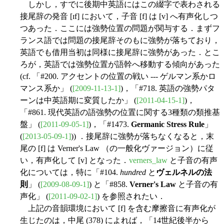
しかし，すでに後期中英語にはこの綴字で表わされる
接尾辞の発音 [ɪf] において，子音 [f] は [v] へ有声化しつ
つあった．ここには強勢位置の問題が関与する．まずフ
ランス語では問題の接尾辞そのもに強勢が落ちており，
英語でも借用当初は同様に接尾辞に強勢があった．とこ
ろが，英語では強勢位置が語幹へ移動する傾向があった
(cf. 「#200. アクセントの位置の戦い --- ゲルマン系かロ
マンス系か」 (
[2009-11-13-1]
)，「#718. 英語の強勢パタ
ーンは中英語期に変質したか」 (
[2011-04-15-1]
)，
「#861. 現代英語の語強勢の位置に関する3種類の類推基
盤」 (
[2011-09-05-1]
)，「#1473.
Germanic Stress Rule
」
(
[2013-05-09-1]
)) ．接尾辞に強勢が落ちなくなると，末
尾の [f] は Verner's Law （の一般化ヴァージョン）に従
い，有声化して [v] となった．
verners_law
と子音の有声
化については，特に「#104.
hundred
と
ヴェルネルの法
則
」 (
[2009-08-09-1]
) と「#858.
Verner's Law
と子音の有
声化」 (
[2011-09-02-1]
) を参照されたい．
上記の音韻環境において [f] を含む摩擦音に有声化が
生じたのは，中尾 (378) によれば，「14世紀後半から