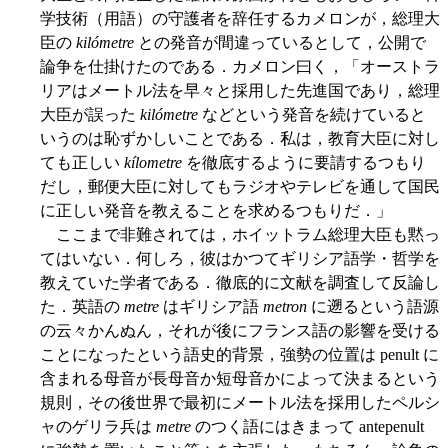
学技術（用語）の守護者を辞任するカメロンが，総理大
臣の
kilómetre
との発音が間違っているとして，公開で
論争を仕掛けたのである．カメロン曰く，「オーストラ
リアはメートル法を早々と採用した先進国であり，総理
大臣が誤った
kilómetre
などという発音を続けていると
いうのは恥ずかしいことである．私は，教育大臣に対し
ても正しい
kílometre
を徹底するように要請するつもり
だし，郵便大臣に対してもラジオやテレビを通して国民
に正しい発音を教えることを求めるつもりだ．」
ここまで非難されては，ホイットラム総理大臣も黙っ
てはいない．何しろ，彼はかつてギリシア語学・哲学を
教えていた学者である．徹底的に文献を調査して反論し
た．英語の
metre
はギリシア語
metron
に遡るという語源
の云々かんぬん，それが後にフランス語の影響を受ける
ことになったという語史的背景，強勢の位置は penult に
含まれる母音が長母音か短母音かによって決まるという
規則，その後世界で最初にメートル法を採用したペルシ
ャのゲリラ兵は
metre
のつく語にはきまって antepenult