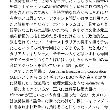
に強勢を置いたこと等々を主張した．もちろん，論争の
発端もホイットラムの応戦の内容も，多分に政治的な色
彩を含んだものであり，言語学的な観点からはそれほど
有意味とは思えない．アクセント問題が政争に利用され
たと解釈すべきだろう．ホイットラムは，一見すると言
語学的なこれらの主張のかたわら，さすがは文化多元主
義を積極的に推し進めた首相とだけあって，政治的な主
張も忘れていない．「オーストラリアの将来を担う子供
たちといっても出身母国はさまざまである．たとえばイ
タリア人，ギリシャ人，チモール人などはいずれも母国
語でメーターとつくことばには，うしろから三番目の母
音にアクセントを置いている」 (堀，p. 89）．
さて，この問題は，Australian Broadcasting Corporation
(ABC) と，さらにはイギリスの BBC を巻き込んだ論争
に発展した．放送局は，総理大臣のような
kilómetre
も
一部に出てきているが，正式には科学技術大臣の
kílometre
が正しいという判断に至った．なお，カメロン
は強勢位置の論争には勝ったわけが，後にスキャンダル
に巻き込まれ政争には負けることになった．人々は，母