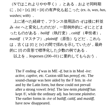
（Nではこれよりやや早く）」とある．およそ同時期
に，[s] > [z], [θ] > [ð] の有声化も起こった (ex.
is
,
was
,
has
,
washes
;
with
) ．
上に述べた経緯で，フランス借用語の -
if
は後に軒並
み -
ive
へと変化したのだが，一部例外的に -
if
にとどま
ったものがある．
bailiff
（執行吏）,
caitiff
（卑怯者）,
mastiff
（マスチフ）,
plaintiff
（原告）などだ．これら
は，古くは [f] と [v] の間で揺れを示していたが，最終
的に [f] の音形で標準化した少数の例である．
以上を，Jespersen (200--01) に要約してもらおう．
The F ending -
if
was in ME -
if
, but is in Mod -
ive
:
active
,
captive
, etc. Caxton still has
pensyf
, etc. The
sound-change was here aided by the F fem. in -
ive
and
by the Latin form, but these could not prevail
after a strong vowel:
brief
. The law-term
plaintiff
has
kept /f/, while the ordinary adj. has become
plaintive
.
The earlier forms in -
ive
of
bailiff
,
caitif
, and
mastiff
,
have now disappeared.