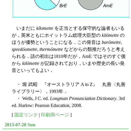
いまだに
kílometre
を正当とする保守的な論者もいる
が，英米ともにホイットラム総理大臣型の
kilómetre
の
ほうが優勢ということになる．この発音は
barómetre
,
speedóometre
,
thermómetre
などからの類推だろうと考え
られる．語の初出は1810年だが，AmE ではそのすぐ後
から
kilómetre
が記録されており，いまや歴史の長い発
音といってもよい．
・ 堀 武昭 『オーストラリア A to Z』 丸善〈丸善
ライブラリー〉，1993年．
・ Wells, J C. ed.
Longman Pronunciation Dictionary
. 3rd
ed. Harlow: Pearson Education, 2008.
[
固定リンク
|
印刷用ページ
]
2013-07-28 Sun