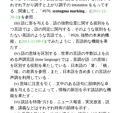
れぞれ下がり調子と上がり調子の intonation をもってす
る．関連して，「#976.
syntagma marking
」 (
[2011-12-
29-1]
) を参照．
(iii) 語に形を与える．語の強勢位置に関する規則をも
つ言語では，語の同定に関与する．そのような規則をも
たない英語のような言語でも，「#926. 強勢の本来的機
能」 (
[2011-11-09-1]
) でみたように，言語的な機能を果
たす．
(iv) 語の意味を区別する．世界の言語の半数以上を占
める声調言語 (tone language) では，音調が語（の意味）
を区別する役割を果たしている．日本語の「箸」「橋」
「端」の差異を参照．また，日本語を含め多くの言語が
声調を利用している．
(v) 意味に注意を引く．文中のある語句に韻律的な卓
越を与えることによって，情報の新旧を示す談話的な機
能を果たす．
(vi) 談話を特徴づける．ニュース報道，実況放送，説
教，講義などはそれぞれ特有の韻律を示す．