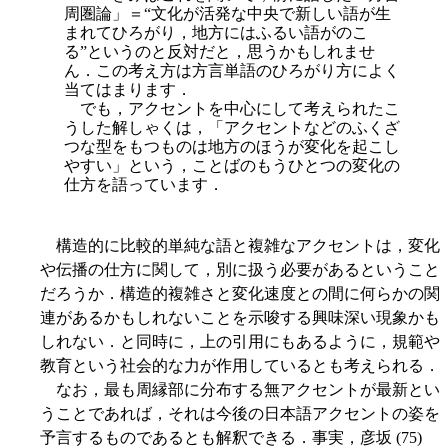
周圏論」＝“文化が活発な中央で新しい語が生
まれてひろがり，地方にはふるい語がのこ
る”というのと反対だと，思うかもしれませ
ん．この考え方は方言単語のひろがり方によく
当てはまります．
でも，アクセントを中心にして考えられたこ
うした解しゃくは，「アクセントなどのふくざ
つな型をもつものは地方のほうが変化を起こし
やすい」という，ことばのもうひとつの変化の
仕方を語っています．
構造的に比較的単純な語と複雑なアクセントは，変化
や伝播の仕方に関して，別に扱う必要があるということ
だろうか．構造的複雑さと変化速度との間に何らかの関
連があるかもしれないことを示唆する興味深い現象かも
しれない．と同時に，上の引用にもあるように，規範や
教育という社会的な力が作用しているとも考えられる．
なお，最も周縁部に分布する無アクセントが最新とい
うことであれば，それは今後の日本語アクセントの姿を
予言するものであるとも解釈できる．事実，彦坂 (75)