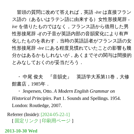
冒頭の質問に改めて答えれば，英語 -
ive
は直接フラン
ス語の（あるいはラテン語に由来する）女性形接尾辞 -
ive
を借りたものではなく，フランス語から借用した男
性形接尾辞 -
if
の子音が英語内部の音韻変化により有声
化したものを表わす．当時の英語話者がフランス語の女
性形接尾辞 -
ive
にある程度見慣れていたことの影響も幾
分かはあるかもしれないが，あくまでその関与は間接的
とみなしておくのが妥当だろう．
・ 中尾 俊夫 『音韻史』 英語学大系第11巻，大修
館書店，1985年．
・ Jespersen, Otto.
A Modern English Grammar on
Historical Principles
. Part 1. Sounds and Spellings. 1954.
London: Routledge, 2007.
Referrer (Inside):
[2024-05-22-1]
[
固定リンク
|
印刷用ページ
]
2013-10-30 Wed