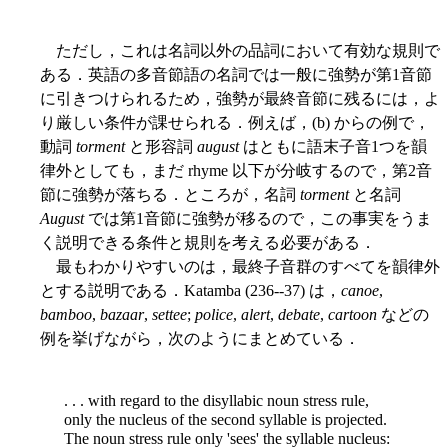
ただし，これは名詞以外の品詞において有効な規則で
ある．英語の多音節語の名詞では一般に強勢が第1音節
に引きつけられるため，強勢が最終音節に残るには，よ
り厳しい条件が課せられる．例えば，(b) からの例で，
動詞
torment
と形容詞
august
はともに語末子音1つを韻
律外としても，まだ rhyme 以下が分岐するので，第2音
節に強勢が落ちる．ところが，名詞
torment
と名詞
August
では第1音節に強勢が移るので，この事実をうま
く説明できる条件と規則を考える必要がある．
最もわかりやすいのは，最終子音群のすべてを韻律外
とする説明である．Katamba (236--37) は，
canoe
,
bamboo
,
bazaar
,
settee
;
police
,
alert
,
debate
,
cartoon
などの
例を挙げながら，次のようにまとめている．
. . . with regard to the disyllabic noun stress rule,
only the nucleus of the second syllable is projected.
The noun stress rule only 'sees' the syllable nucleus: