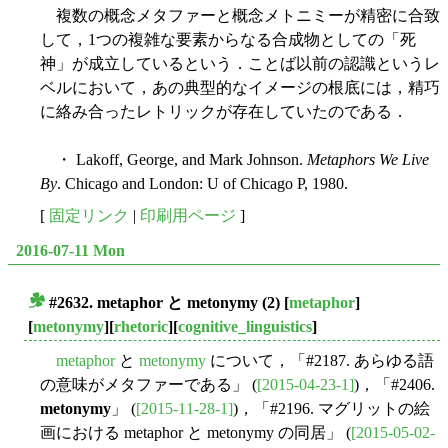
複数の概念メタファーと概念メトニミーが精密に合致
して，1つの複雑な要素からなる合成物としての「死
神」が成立しているという．ことば以前の認識というレ
ベルにおいて，あの典型的なイメージの根底には，精巧
に絡み合ったレトリックが存在していたのである．
・ Lakoff, George, and Mark Johnson.
Metaphors We Live
By
. Chicago and London: U of Chicago P, 1980.
[
固定リンク
|
印刷用ページ
]
2016-07-11 Mon
#2632. metaphor と metonymy (2)
[
metaphor
]
■
[
metonymy
][
rhetoric
][
cognitive_linguistics
]
metaphor
と
metonymy
について，「#2187. あらゆる語
の意味がメタファーである」 (
[2015-04-23-1]
)，「#2406.
metonymy
」 (
[2015-11-28-1]
)，「#2196. マグリットの絵
画における metaphor と metonymy の同居」 (
[2015-05-02-