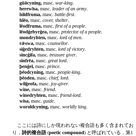
gūðcyning,
masc.
war-king
.
herewīsa,
masc.
leader of an army
.
hildfruma,
masc.
battle-first
.
hlēo,
masc.
cover, shelter
.
lēodfruma,
masc.
first of a people
.
lēodġebyrġea,
masc.
protector of a people
.
mondryhten,
masc.
lord of men
.
rǣswa,
masc.
counsellor
.
siġedryhten,
masc.
lord of victory
.
sincġifa,
masc.
treasure giver
.
sinfrēa,
masc.
great lord
.
þenġel,
masc.
prince
.
þēodcyning,
masc.
people-king
.
þēoden,
masc.
chief, lord
.
wilġeofa,
masc.
joy-giver
.
wine,
masc.
friend
.
winedryhten,
masc.
friend-lord
.
wīsa,
masc.
guide
.
woroldcyning,
masc.
worldly king
.
ここには詩にしか現われない複合語も多く含まれてお
り，
詩的複合語
(
poetic compound
) と呼ばれている．第1