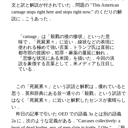
文と訳と解説が付されていた．問題の "This American
carnage stops right here and stops right now." のくだりの解
説に，こうあった．
「carnage」は「殺戮の後の惨状」といった意
味で，「死屍累々」に近い．線状などの表現に
使われる極めて強い言葉．トランプ氏は直前に
都市部の貧困や，犯罪・麻薬の蔓延に触れ，
「悲惨な状況にある米国」を描いた．今回の演
説を象徴する言葉として，米メディアも注目し
ている．
この「死屍累々」という訳語と解釈は，優れていると
思う．英和辞典にある並一通りの「殺戮」という訳語で
はなく「死屍累々」に近いと解釈したセンスが素晴らし
い．
昨日の記事で引いた
OED
での語義 3a とは別の語義
2a に，次のような定義がある．"Carcases collectively: a
heap of dead bodies, esp. of men slain in battle. ?
Obs.
"．「殺