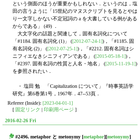
という側面のほうが重要かもしれない．というのは，塩
田の言うように「15世紀のマヌスクリプトを見るとやは
り一文字しかない不定冠詞の a を大書している例がある
からである」 (49) ．
大文字化の話題と関連して，固有名詞化について
「#1184. 固有名詞化 (1)」 (
[2012-07-24-1]
)，「#1185. 固
有名詞化 (2)」 (
[2012-07-25-1]
)，「#2212. 固有名詞はシ
ニフィエなきシニフィアンである」 (
[2015-05-18-1]
)，
「#2397. 固有名詞の性質と人名・地名」 (
[2015-11-19-1]
)
を参照されたい．
・ 塩田 勉 「Capitalization について」『時事英語学
研究』第6巻第1号，1967年．47--53頁．
Referrer (Inside):
[2023-04-01-1]
[
固定リンク
|
印刷用ページ
]
2016-02-26 Fri
#2496. metaphor と metonymy
[
metaphor
][
metonymy
]
■