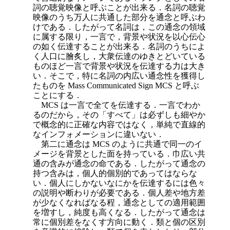
詞の聴覚映像と呼ぶことが出来る．名詞の聴覚
映像のうち万人に共通した部分を通念と呼ぶわ
けである．したがって名詞は，この通念の領域
に属する限り，一言で，背景や状況を以心伝心
の如く伝達することが出来る．名詞のうちによ
く人口に膾炙し，大衆伝達のゆきとどいている
ものほど一言で背景や状況を伝達する力は大き
い．そこで，特に名詞の内広い通念性を獲得し
たものを Mass Communicated Sign MCS と呼ぶ
ことにする．
MCS は一言で全てを伝達する．一言でわか
るのだから，その「すべて」
は必ずしも細やか
で概念的に正確な内容ではなく，単純で直線的
なインフォメーションに違いない．
第二に通念は MCS のように共通で同一のイ
メージを背景とした面を持っている．巾広い共
通の含みが通念の命である．したがって通念の
持つ含みは，個人的個別的であってはならな
い．個人にしかないなにかを伝達するには色々
の説明や断わりが必要である．個人差や地方差
が少なくなればなる程，通念としての適用範囲
を増すし，純度も高くなる．したがって通念は
常に個別差をなくす方向に動く．類と個の区別