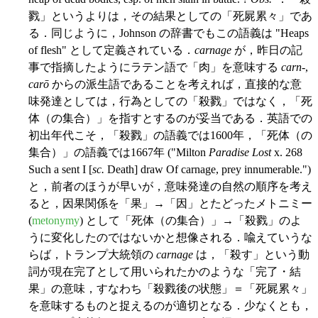
戮」というよりは，その結果としての「死屍累々」であ
る．同じように，Johnson の辞書でもこの語義は "Heaps
of flesh" として定義されている．
carnage
が，昨日の記
事で指摘したようにラテン語で「肉」を意味する
carn-
,
carō
からの派生語であることを考えれば，直接的な意
味発達としては，行為としての「殺戮」ではなく，「死
体（の集合）」を指すとするのが妥当である．英語での
初出年代こそ，「殺戮」の語義では1600年，「死体（の
集合）」の語義では1667年 ("Milton
Paradise Lost
x. 268
Such a sent I [
sc.
Death] draw Of carnage, prey innumerable.")
と，前者のほうが早いが，意味発達の自然の順序を考え
ると，因果関係を「果」→「因」とたどったメトニミー
(
metonymy
) として「死体（の集合）」→「殺戮」のよ
うに変化したのではないかと想像される．喩えていうな
らば，トランプ大統領の
carnage
は，「殺す」という動
詞が現在完了として用いられたかのような「完了・結
果」の意味，すなわち「殺戮後の状態」＝「死屍累々」
を意味するものと捉えるのが適切となる．少なくとも，