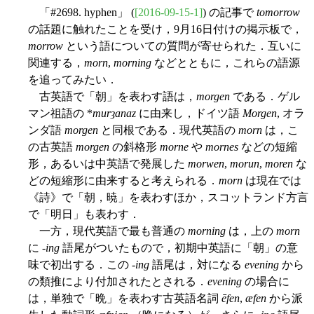
「#2698. hyphen」 (
[2016-09-15-1]
) の記事で
tomorrow
の話題に触れたことを受け，9月16日付けの掲示板で，
morrow
という語についての質問が寄せられた．互いに
関連する，
morn
,
morning
などとともに，これらの語源
を追ってみたい．
古英語で「朝」を表わす語は，
morgen
である．ゲル
マン祖語の *
murȝanaz
に由来し，ドイツ語
Morgen
, オラ
ンダ語
morgen
と同根である．現代英語の
morn
は，こ
の古英語
morgen
の斜格形
morne
や
mornes
などの短縮
形，あるいは中英語で発展した
morwen
,
morun
,
moren
な
どの短縮形に由来すると考えられる．
morn
は現在では
《詩》で「朝，暁」を表わすほか，スコットランド方言
で「明日」も表わす．
一方，現代英語で最も普通の
morning
は，上の
morn
に -
ing
語尾がついたもので，初期中英語に「朝」の意
味で初出する．この -
ing
語尾は，対になる
evening
から
の類推により付加されたとされる．
evening
の場合に
は，単独で「晩」を表わす古英語名詞
ēfen
,
æfen
から派