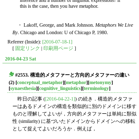
inference and a number of linguistic expressions? If
this is the case, then you have metaphor.
・ Lakoff, George, and Mark Johnson.
Metaphors We Live
By
. Chicago and London: U of Chicago P, 1980.
Referrer (Inside):
[2016-07-18-1]
[
固定リンク
|
印刷用ページ
]
2016-04-23 Sat
#2553. 構造的メタファーと方向的メタファーの違い
■
(2)
[
conceptual_metaphor
][
metaphor
][
metonymy
]
[
synaesthesia
][
cognitive_linguistics
][
terminology
]
昨日の記事 (
[2016-04-22-1]
) の続き．構造的メタファ
ーはあるドメインの構造を類似的に別のドメインに移す
ものと理解してよいが，方向的メタファーは単純に類似
性 (similarity) に基づいたドメインからドメインへの移転
として捉えてよいだろうか．例えば，