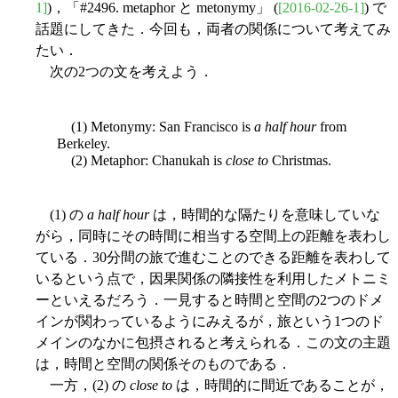
1]
)，「#2496. metaphor と metonymy」 (
[2016-02-26-1]
) で
話題にしてきた．今回も，両者の関係について考えてみ
たい．
次の2つの文を考えよう．
(1) Metonymy: San Francisco is
a half hour
from
Berkeley.
(2) Metaphor: Chanukah is
close to
Christmas.
(1) の
a half hour
は，時間的な隔たりを意味していな
がら，同時にその時間に相当する空間上の距離を表わし
ている．30分間の旅で進むことのできる距離を表わして
いるという点で，因果関係の隣接性を利用したメトニミ
ーといえるだろう．一見すると時間と空間の2つのドメ
インが関わっているようにみえるが，旅という1つのド
メインのなかに包摂されると考えられる．この文の主題
は，時間と空間の関係そのものである．
一方，(2) の
close to
は，時間的に間近であることが，