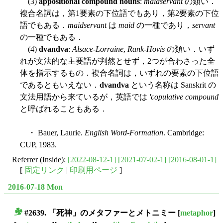
(3)
appositional compound nouns
:
maidservant
の類い．
複合名詞は，第1要素の下位語でもあり，第2要素の下位
語でもある．
maidservant
は
maid
の一種であり，
servant
の一種でもある．
(4)
dvandva
:
Alsace-Lorraine
,
Rank-Hovis
の類い．いず
れが文法的な主要語が判然とせず，2つが合わさった全
体を指示するもの．複合名詞は，いずれの要素の下位語
であるともいえない．
dvandva
という名称は Sanskrit の
文法用語から来ているが，英語では
'copulative compound
と呼ばれることもある．
・ Bauer, Laurie.
English Word-Formation
. Cambridge:
CUP, 1983.
Referrer (Inside):
[2022-08-12-1]
[2021-07-02-1]
[2016-08-01-1]
[
固定リンク
|
印刷用ページ
]
2016-07-18 Mon
#2639. 「死神」のメタファーとメトニミー
[
metaphor
]
■