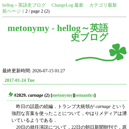
hellog～英語史ブログ
ChangeLog 最新
カテゴリ最新
前ページ
1
2 / page 2 (2)
metonymy -
hellog～英語
史ブログ
最終更新時間: 2026-07-15 01:27
2017-01-24 Tue
#2829.
carnage
(2)
[
metonymy
][
semantics
]
■
昨日の話題の続編．トランプ大統領が
carnage
という
強烈な言葉を使ったことについて，やはりメディアは湧
いているようである．
20日の就任演説について，22日の朝日新聞朝刊で，原