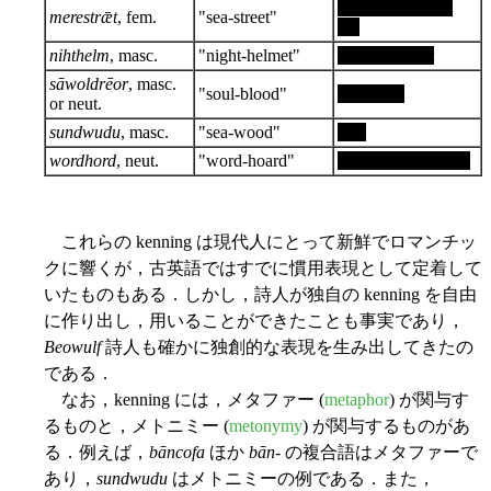
the way over the
merestrǣt
, fem.
"sea-street"
sea
nihthelm
, masc.
"night-helmet"
cover of night
sāwoldrēor
, masc.
"soul-blood"
life-blood
or neut.
sundwudu
, masc.
"sea-wood"
ship
wordhord
, neut.
"word-hoard"
capacity for speech
これらの kenning は現代人にとって新鮮でロマンチッ
クに響くが，古英語ではすでに慣用表現として定着して
いたものもある．しかし，詩人が独自の kenning を自由
に作り出し，用いることができたことも事実であり，
Beowulf
詩人も確かに独創的な表現を生み出してきたの
である．
なお，kenning には，メタファー (
metaphor
) が関与す
るものと，メトニミー (
metonymy
) が関与するものがあ
る．例えば，
bāncofa
ほか
bān
- の複合語はメタファーで
あり，
sundwudu
はメトニミーの例である．また，