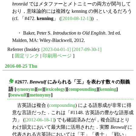
hronrād
ではメタファーとメトニミーの両方が関与して
おり，意味論的には複雑な kenning の例といえるだろう
(cf. 「#472.
kenning
」 (
[2010-08-12-1]
)) ．
・ Baker, Peter S.
Introduction to Old English
. 3rd ed.
Malden, MA: Wiley-Blackwell, 2012.
Referrer (Inside):
[2023-04-01-1]
[2017-09-30-1]
[
固定リンク
|
印刷用ページ
]
2016-08-25 Thu
#2677.
Beowulf
にみられる「王」を表わす数々の類義
■
語
[
synonym
][
oe
][
lexicology
][
compounding
][
kenning
]
[
beowulf
][
metonymy
]
古英語は複合 (
compounding
) による語形成が非常に得
意な言語だった．これは「#1148. 古英語の豊かな語形成
力」 (
[2012-06-18-1]
) でも確認済みだが，複合語はとり
わけ韻文において最大限に活用された．実際
Beowulf
に
代表される古英詩においては「王」「勇士」「戦い」