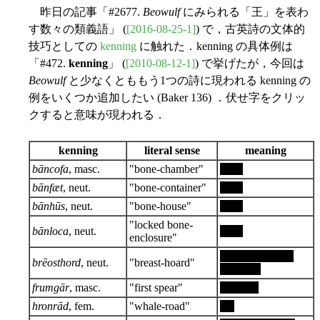
昨日の記事「#2677.
Beowulf
にみられる「王」を表わ
す数々の類義語」 (
[2016-08-25-1]
) で，古英詩の文体的
技巧としての
kenning
に触れた．kenning の具体例は
「#472.
kenning
」 (
[2010-08-12-1]
) で挙げたが，今回は
Beowulf
と少なくとももう1つの詩に現われる kenning の
例をいくつか追加したい (Baker 136) ．伏せ字をクリッ
クすると意味が現われる．
kenning
literal sense
meaning
bāncofa
, masc.
"bone-chamber"
body
bānfæt
, neut.
"bone-container"
body
bānhūs
, neut.
"bone-house"
body
"locked bone-
bānloca
, neut.
body
enclosure"
feeling, thought,
brēosthord
, neut.
"breast-hoard"
character
frumgār
, masc.
"first spear"
chieftain
hronrād
, fem.
"whale-road"
sea