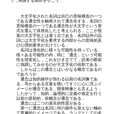
で，関係する箇所を引こう．
大文字化された名詞は自己の意味構造の一つ
である通念性を触発されて通念化する．名詞の
意味構造の一つである通念性が大文字という形
式を選んで具視化したと考えられる．ここが視
覚の大文字化とは違う点である．名詞以外の品
詞には大文字化を要求する内部からの意味的及
び心理的要求が欠けている．
名詞は潜在的に様々な可能性を持っている．
様々ある可能性の内，特に「通念」という可能
性を現実化し，これをひき立てて，読者の眼前
に強調してみせるのが大文字化の役割である．
しからばこの通念とはいかなる概念であるの
であろうか．
通念は知的操作が加わる以前の名詞像であ
る．耳からある言葉を聴いてすぐに心に浮ぶイ
メージが通念である．聴覚映像とも言えよう．
したがって，知的，論理的に定義や規定を行う
以前の原初的，前概念が通念である．
通念には二つの派生的性質がある．
第一に通念は名詞に何の操作も加えない極め
て普遍的なイメージである．ラングとしての名