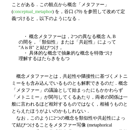
ことがある．この観点から概念「メタファー」
(
conceptual_metaphor
) を，谷口 (79) を参照して改めて定
義づけると，以下のようになる．
・ 概念メタファーは，2つの異なる概念 A, B
の間を，「類似性」または「共起性」によって
"A is B" と結びつけ，
・ 具体的な概念で抽象的な概念を特徴づけ
理解するはたらきをもつ
概念メタファーとは，共起性や隣接性に基づくメトニ
ミーをも含み込んでいるものとも解釈できるのだ．概念
「メタファー」の議論として始まったにもかかわらず
「メトニミー」が関与してくるあたり，両者の関係は一
般に言われるほど相対するものではなく，相補うものと
とらえたほうがよいのかもしれない．
なお，このように2つの概念を類似性や共起性によっ
て結びつけることをメタファー写像 (metaphorical