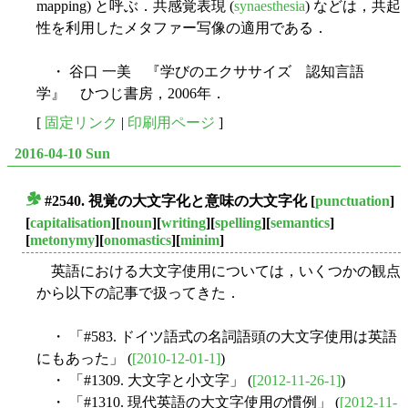
mapping) と呼ぶ．共感覚表現 (
synaesthesia
) などは，共起
性を利用したメタファー写像の適用である．
・ 谷口 一美 『学びのエクササイズ 認知言語
学』 ひつじ書房，2006年．
[
固定リンク
|
印刷用ページ
]
2016-04-10 Sun
#2540. 視覚の大文字化と意味の大文字化
[
punctuation
]
■
[
capitalisation
][
noun
][
writing
][
spelling
][
semantics
]
[
metonymy
][
onomastics
][
minim
]
英語における大文字使用については，いくつかの観点
から以下の記事で扱ってきた．
・ 「#583. ドイツ語式の名詞語頭の大文字使用は英語
にもあった」 (
[2010-12-01-1]
)
・ 「#1309. 大文字と小文字」 (
[2012-11-26-1]
)
・ 「#1310. 現代英語の大文字使用の慣例」 (
[2012-11-