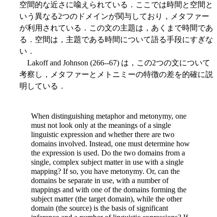
空間的な近さに喩えられている．ここでは時間と空間と
いう異なる2つのドメインが関与しており，メタファー
が利用されている．この文の主題は，あくまで時間であ
る．空間は，主題である時間について語る手段にすぎな
い．
Lakoff and Johnson (266--67) は，この2つの文について
考察し，メタファーとメトニミーの特徴の差を的確に説
明している．
When distinguishing metaphor and metonymy, one
must not look only at the meanings of a single
linguistic expression and whether there are two
do
mains involved. Instead, one must determine how
the expression is used. Do the two domains from a
single, complex subject matter in use with a single
mapping? If so, you have metonymy. Or, can the
domains be separate in use, with a number of
mappings and with one of the domains forming the
subject matter (the target domain), while the other
domain (the source) is the basis of significant