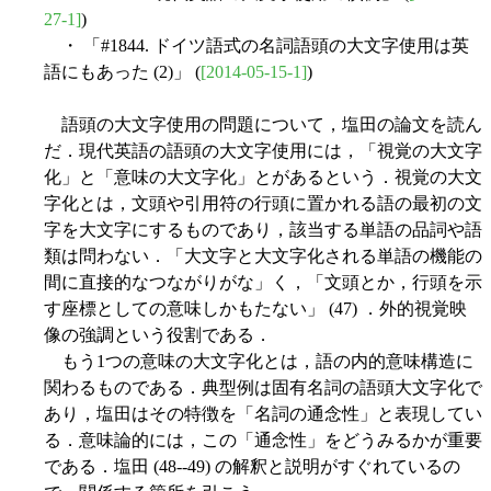
27-1]
)
・ 「#1844. ドイツ語式の名詞語頭の大文字使用は英
語にもあった (2)」 (
[2014-05-15-1]
)
語頭の大文字使用の問題について，塩田の論文を読ん
だ．現代英語の語頭の大文字使用には，「視覚の大文字
化」と「意味の大文字化」とがあるという．視覚の大文
字化とは，文頭や引用符の行頭に置かれる語の最初の文
字を大文字にするものであり，該当する単語の品詞や語
類は問わない．「大文字と大文字化される単語の機能の
間に直接的なつながりがな」く，「文頭とか，行頭を示
す座標としての意味しかもたない」 (47) ．外的視覚映
像の強調という役割である．
もう1つの意味の大文字化とは，語の内的意味構造に
関わるものである．典型例は固有名詞の語頭大文字化で
あり，塩田はその特徴を「名詞の通念性」と表現してい
る．意味論的には，この「通念性」をどうみるかが重要
である．塩田 (48--49) の解釈と説明がすぐれているの