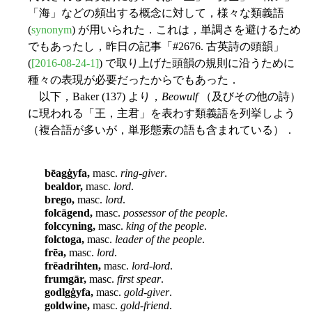
「海」などの頻出する概念に対して，様々な類義語
(
synonym
) が用いられた．これは，単調さを避けるため
でもあったし，昨日の記事「#2676. 古英詩の頭韻」
(
[2016-08-24-1]
) で取り上げた頭韻の規則に沿うために
種々の表現が必要だったからでもあった．
以下，Baker (137) より，
Beowulf
（及びその他の詩）
に現われる「王，主君」を表わす類義語を列挙しよう
（複合語が多いが，単形態素の語も含まれている）．
bēagġyfa,
masc.
ring-giver
.
bealdor,
masc.
lord
.
brego,
masc.
lord
.
folcāgend,
masc.
possessor of the people
.
folccyning,
masc.
king of the people
.
folctoga,
masc.
leader of the people
.
frēa,
masc.
lord
.
frēadrihten,
masc.
lord-lord
.
frumgār,
masc.
first spear
.
godlgġyfa,
masc.
gold-giver
.
goldwine,
masc.
gold-friend
.