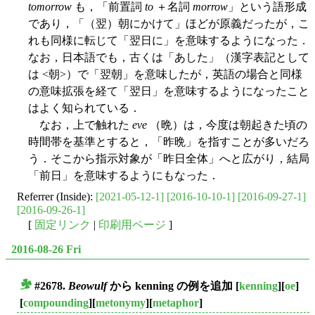
tomorrow
も，「前置詞
to
＋名詞
morrow
」という語形成
であり，「（翌）朝にかけて」ほどが原義だったが，こ
れも同様に転じて「翌日に」を意味するようになった．
なお，日本語でも，古くは「あした」（漢字表記として
は <朝>）で「翌朝」を意味したが，英語の場合と同様
の意味拡張を経て「翌日」を意味するようになったこと
はよく知られている．
なお，上で触れた
eve
（晩）は，今度は朝起きた頃の
時間帯を基準とすると，「昨晩」を指すことが多いだろ
う．そこから指示対象が「昨日全体」へと広がり，結局
「前日」を意味するようにもなった．
Referrer (Inside):
[2021-05-12-1]
[2016-10-10-1]
[2016-09-27-1]
[2016-09-26-1]
[
固定リンク
|
印刷用ページ
]
2016-08-26 Fri
#2678.
Beowulf
から kenning の例を追加
[
kenning
][
oe
]
■
[
compounding
][
metonymy
][
metaphor
]