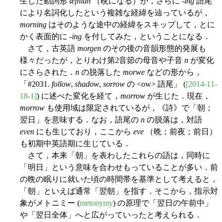
生した動詞形
æfnian
（晩になる）が，さらに -
ing
語尾
により名詞化したという複雑な経緯を辿っているが，
morning
はそのような途中の経緯をスキップして，とに
かく表面的に -
ing
を付してみた，ということになる．
さて，古英語
morgen
のその後の音韻形態的発展も
様々だったが，とりわけ第2音節の母音や子音
n
が変化
にさらされた．
n
の脱落した
morwe
などの形から，
「#2031.
follow
,
shadow
,
sorrow
の <ow> 語尾」 (
[2014-11-
18-1]
) に述べた変化を経て，
morrow
が生じた．現在，
morrow
も使用域は限定されているが，《詩》で「朝；
翌日」を意味する．なお，語尾の
n
の脱落は，対語
even
にも生じており，ここから
eve
（晩；前夜；前日）
も初期中英語期に生じている．
さて，本来「朝」を表わしたこれらの語は，同時に
「明日」という意味を合わせもっていることが多い．前
の晩の眠りに就いた頃の時間帯を基準として考えると，
「朝」といえば通常「翌朝」を指す．そこから，指示対
象がメトニミー (
metonymy
) の原理で「翌日の午前中」
や「翌日全体」へと広がっていったと考えられる．