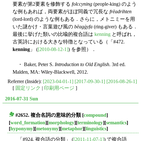
要素が第2要素を修飾する
folccyning
(people-king) のよう
な例もあれば，両要素がほぼ同義で冗長な
frēadrihten
(lord-lord) のような例もある．さらに，メトニミーを用
いた謎かけ・言葉遊び風の
bēagġyfa
(ring-giver) もある．
最後に挙げた類いの比喩的複合語は
kenning
と呼ばれ，
古英詩における大きな特徴となっている（「#472.
kenning
」 (
[2010-08-12-1]
) を参照）．
・ Baker, Peter S.
Introduction to Old English
. 3rd ed.
Malden, MA: Wiley-Blackwell, 2012.
Referrer (Inside):
[2023-04-01-1]
[2017-09-30-1]
[2016-08-26-1]
[
固定リンク
|
印刷用ページ
]
2016-07-31 Sun
#2652. 複合名詞の意味的分類
[
compound
]
■
[
word_formation
][
morphology
][
terminology
][
semantics
]
[
hyponymy
][
metonymy
][
metaphor
][
linguistics
]
「#924. 複合語の分類」 (
[2011-11-07-1]
) で複合語