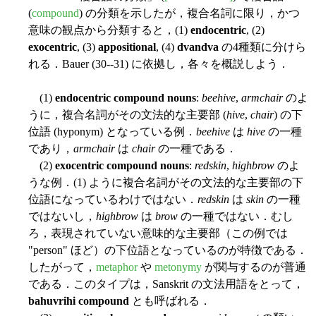
(
compound
) の分類を示したが，複合名詞に限り，かつ
意味の観点から分類すると，(1)
endocentric
, (2)
exocentric
, (3)
appositional
, (4)
dvandva
の4種類に分けら
れる．Bauer (30--31) に依拠し，各々を概説しよう．
(1)
endocentric compound nouns
:
beehive
,
armchair
のよ
うに，複合名詞がその文法的な主要部 (
hive
,
chair
) の下
位語 (hyponym) となっている例．
beehive
は
hive
の一種
であり，
armchair
は
chair
の一種である．
(2)
exocentric compound nouns
:
redskin
,
highbrow
のよ
うな例．(1) ように複合名詞がその文法的な主要部の下
位語になっているわけではない．
redskin
は
skin
の一種
ではないし，
highbrow
は
brow
の一種ではない．むし
ろ，表現されていない意味的な主要部（この例では
"person" ほど）の下位語となっているのが特徴である．
したがって，
metaphor
や
metonymy
が関与するのが普通
である．このタイプは，Sanskrit の文法用語をとって，
bahuvrihi compound
とも呼ばれる．