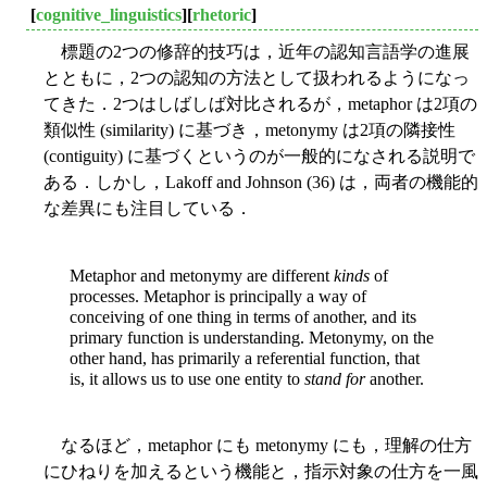
[
cognitive_linguistics
][
rhetoric
]
標題の2つの修辞的技巧は，近年の認知言語学の進展
とともに，2つの認知の方法として扱われるようになっ
てきた．2つはしばしば対比されるが，metaphor は2項の
類似性 (similarity) に基づき，metonymy は2項の隣接性
(contiguity) に基づくというのが一般的になされる説明で
ある．しかし，Lakoff and Johnson (36) は，両者の機能的
な差異にも注目している．
Metaphor and metonymy are different
kinds
of
processes. Metaphor is principally a way of
conceiving of one thing in terms of another, and its
primary function is understanding. Metonymy, on the
other hand, has primarily a referential function, that
is, it allows us to use one entity to
stand for
another.
なるほど，metaphor にも metonymy にも，理解の仕方
にひねりを加えるという機能と，指示対象の仕方を一風