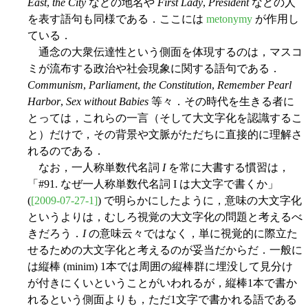
East
,
the City
などの地名や
First Lady
,
President
などの人
を表す語句も同様である．ここには
metonymy
が作用し
ている．
通念の大衆伝達性という側面を体現するのは，マスコ
ミが流布する政治や社会現象に関する語句である．
Communism
,
Parliament
,
the Constitution
,
Remember Pearl
Harbor
,
Sex without Babies
等々．その時代を生きる者に
とっては，これらの一言（そして大文字化を認識するこ
と）だけで，その背景や文脈がただちに直接的に理解さ
れるのである．
なお，一人称単数代名詞
I
を常に大書する慣習は，
「#91. なぜ一人称単数代名詞 I は大文字で書くか」
(
[2009-07-27-1]
) で明らかにしたように，意味の大文字化
というよりは，むしろ視覚の大文字化の問題と考えるべ
きだろう．
I
の意味云々ではなく，単に視覚的に際立た
せるための大文字化と考えるのが妥当だからだ．一般に
は縦棒 (minim) 1本では周囲の縦棒群に埋没して見分け
が付きにくいということがいわれるが，縦棒1本で書か
れるという側面よりも，ただ1文字で書かれる語である