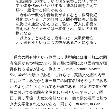
を意識的に排除し，類で個を表わしたり，部分
で全体を代表させたりする．通念は個をこえて
類へ一般化する傾向がある．
通念の一般化や普遍化がすすむと，個有化絶
対化にいたる．この傾向は人間心理に強い影響
を及ぼす通念であるほど，強い．万人に影響を
与えられたイメージは一本化され，集団の固有
物となる．
以上をまとめると，通念には，大衆伝達性
と，固有性という二つの幅があることになる．
通念の固有性という側面は，典型的には唯一無二の固
有名詞がもつ特徴だが，個と類の混同により固有性が獲
得される場合がある．例えば，
Bible
,
Fortune
,
Heaven
,
Sea
,
World
の類いである．これらは，英語文化圏の内部
において，あたかも唯一無二の固有名詞そのものである
かのようにとらえられてきた語である．特定の文化や文
脈において疑似固有名詞化した例といってもいい．曜
日，月，季節，方位の名前なども，個と類の混同に基づ
き大文字化されるのである．同じく，
th River
,
th Far