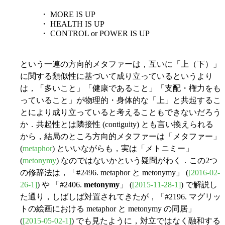
・ MORE IS UP
・ HEALTH IS UP
・ CONTROL or POWER IS UP
という一連の方向的メタファーは，互いに「上（下）」
に関する類似性に基づいて成り立っているというより
は，「多いこと」「健康であること」「支配・権力をも
っていること」が物理的・身体的な「上」と共起するこ
とにより成り立っていると考えることもできないだろう
か．共起性とは隣接性 (contiguity) とも言い換えられる
から，結局のところ方向的メタファーは「メタファー」
(
metaphor
) といいながらも，実は「メトニミー」
(
metonymy
) なのではないかという疑問がわく．この2つ
の修辞法は，「#2496. metaphor と metonymy」 (
[2016-02-
26-1]
) や 「#2406.
metonymy
」 (
[2015-11-28-1]
) で解説し
た通り，しばしば対置されてきたが，「#2196. マグリッ
トの絵画における metaphor と metonymy の同居」
(
[2015-05-02-1]
) でも見たように，対立ではなく融和する