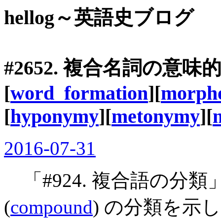
hellog～英語史ブログ
#2652. 複合名詞の意味
[
word_formation
][
morph
[
hyponymy
][
metonymy
][
2016-07-31
「#924. 複合語の分類」
(
compound
) の分類を示