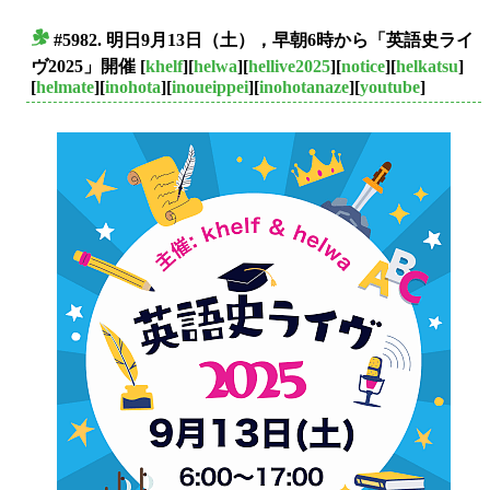
#5982. 明日9月13日（土），早朝6時から「英語史ライ
■
ヴ2025」開催
[
khelf
][
helwa
][
hellive2025
][
notice
][
helkatsu
]
[
helmate
][
inohota
][
inoueippei
][
inohotanaze
][
youtube
]