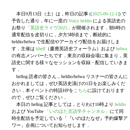
本日9月13日（土）は，昨日の記事 (
[2025-09-12-1]
) で
予告した通り，年に一度の
Voicy heldio
による英語史の
お祭り
「英語史ライヴ2025」
が開催されます．朝6時の
通常配信を皮切りに，夕方5時頃まで，断続的に
heldio/helwa で生配信やアーカイヴ配信をお届けしま
す．主催は
khelf
（慶應英語史フォーラム）および
helwa
の有志メンバーたちです．東京の収録会場に集まり，英
語史に関する様々なセッションを収録・配信していきま
す．
hellog 読者の皆さん，heldio/helwa リスナーの皆さんに
おかれましては，ぜひ英語史漬けの1日をお楽しみくだ
さい．本イベントの特設HPを
こちら
に設けております
ので，ぜひご覧ください．
本日の hellog 記事としては，とりわけ16時より
heldio
および YouTube
「いのほた言語学チャンネル」
にて同
時生配信を予定している「『いのほたなぜ』予約爆撃ア
ワー」企画についてお知らせします．