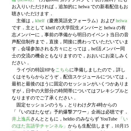
お入りいただければ，追加的に helwa での新着配信もお
聴きいただけます．
主催は，
khelf
（慶應英語史フォーラム）および
helwa
です．主として khelf の大学院生メンバーと helwa の有
志メンバーに，事前の準備から明日のイベント当日の音
声配信制作まで，直接，間接に携わっていただいていま
す．会場参加される方々にとっては，hel活メンバー同
士の交流の機会ともなりますので，おおいにお楽しみく
ださい．
ライヴの特設HPを
こちら
に準備しましたので，詳し
くはそちらからどうぞ．配信スケジュールについては，
最初と最後のほうに固定のセッションがいくつかありま
すが，日中の大部分の時間帯についてはフレキシブルと
なりますのでご了承ください．
固定セッションのうち，とりわけ夕方4時からの
「『いのほたなぜ』予約爆撃アワー」企画は必聴です．
井上逸兵
さんとともに，heldio のみならず YouTube
「い
のほた言語学チャンネル」
からも生配信します．10月15