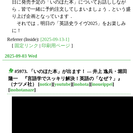
日に発売予定の「いのほた本」についてお話ししなが
ら，皆で一緒に予約注文してしまいましょう，という盛
り上げ企画となっています．
それでは，明日の「英語史ライヴ2025」をお楽しみ
に！
Referrer (Inside):
[2025-09-13-1]
[
固定リンク
|
印刷用ページ
]
2025-09-03 Wed
#5973. 「いのほた本」が出ます！ --- 井上 逸兵・堀田
■
隆一 『言語学でスッキリ解決！英語の「なぜ？」』
（ナツメ社）
[
notice
][
youtube
][
inohota
][
inoueippei
]
[
inohotanaze
]