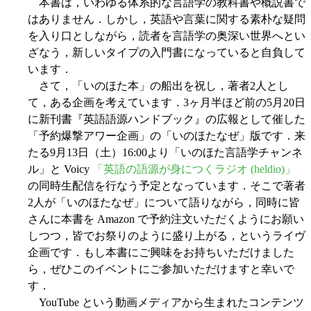
本書は，いわゆる体系的な言語学の教科書や概説書で
はありません．しかし，英語や言葉に関する素朴な疑問
を入り口としながら，読者を言語学の奥深い世界へとい
ざなう，新しいタイプの入門書になっていると自負して
います．
さて，「いのほた本」の船出を祝し，著者2人とし
て，ある企画を考えています．3ヶ月半ほど前の5月20日
に新刊書『英語語源ハンドブック』の広報として催した
「予約爆撃アワー企画」の「いのほたなぜ」版です．来
たる9月13日（土）16:00より「いのほた言語学チャンネ
ル」と Voicy
「英語の語源が身につくラジオ (heldio)」
の同時生配信を行なう予定となっています．そこで著者
2人が「いのほたなぜ」について語りながら，同時に皆
さんに本書を Amazon で予約注文いただくようにお願い
しつつ，皆でお祭りのように盛り上がる，というライヴ
企画です．もし本書にご興味をお持ちいただけました
ら，ぜひこのイベントにご参加いただけますと幸いで
す．
YouTube という動画メディアから生まれたコンテンツ