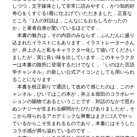
しつつ，文字媒体として非常に読みやすく，かつ知的好
奇心をくすぐる1冊に仕上げていただきました．正直な
ところ「2人の対話は，こんなにもおもしろかったの
か」と著者自身が驚いているほどです．
本書の魅力は，その内容のみならず，ふんだんに盛り
込まれたイラストにもあります．イラストレーターさん
が，井上さんと私をキャラクター化して描いてください
ましたが，実に良い味を出しています．このキャラクタ
ーは本書の随所に登場するだけでなく，「いのほた言語
学チャンネル」の新しい公式アイコンとしても用いられ
ることになります．
本書を校正刷りで通読して改めて感じたのは，このチ
ャンネル，ひいてはこの本が，井上＆堀田のコラボレー
ションの賜物であるということです．対話のなかで思わ
ぬシナジーが生まれる瞬間がたびたびありましたが，そ
こから得られるアカデミックな興奮はまさに2人でやっ
ているからこそ生まれるものであり，本書にはそうした
コラボ感が満ち溢れているのです．