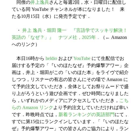
同僚の
井上逸兵
さんと毎週2回，水・日曜日に配信し
ている同 YouTube チャンネルが本になりました！ 来
たる10月15日（水）に発売予定です．
・
井上 逸兵・堀田 隆一 『言語学でスッキリ解決！
英語の「なぜ？」』 ナツメ社，2025年．
（← Amazon
へのリンク）
本日16時から
heldio
および
YouTube
にて生配信でお
届けする予定の「『いのほたなぜ』予約爆撃アワー」企
画は，井上・堀田がこの「いのほた本」をライヴで紹介
しつつ，リスナーの有志の皆さんにその場で Amazon に
て予約注文していただき，全体としてお祭りムードで盛
り上がろうという遊び企画です．ぜひ時間になりました
ら，いずれかのメディアにアクセスしていただき，
こち
らの Amazon リンク
より予約注文していただければ幸い
です．昨晩時点では，
新着ランキングの英語部門
にて，
すでに第15位にランクインしています．「『いのほたな
ぜ』予約爆撃アワー」での皆さんのご協力により，ラン