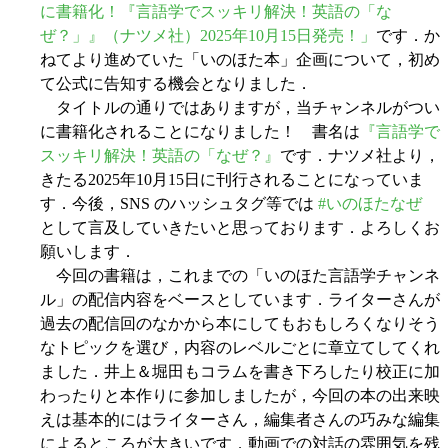
に書籍化！『言語学でスッキリ解決！英語の「な
ぜ？」』（ナツメ社）2025年10月15日発売！」
です．か
ねてより進めていた「いのほた本」企画について，初め
て公式に告知する機会となりました．
タイトルの通りではありますが，当チャンネルがつい
に書籍化されることになりました！ 書名は
『言語学で
スッキリ解決！英語の「なぜ？』
です．ナツメ社より，
きたる2025年10月15日に刊行されることになっていま
す．今後，SNS のハッシュタグ等では
#いのほたなぜ
として言及していきたいと思っております．よろしくお
願いします．
今回の書籍は，これまでの「いのほた言語学チャンネ
ル」の配信内容をベースとしています．ライターさんが
過去の配信回のなかから本にしてもおもしろくなりそう
なトピックを選び，内容のレベルごとに章立てしてくれ
ました．井上＆堀田もコラムを書き下ろしたり校正に加
わったりと本作りに参加しましたが，今回の本の出来映
えは基本的にはライターさん，編集者さんの巧みな編集
によるところが大きいです．動画での対話の雰囲気を残