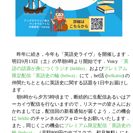
昨年に続き，今年も「英語史ライヴ」を開催します．
明日9月13日（土）の早朝6時より開始です．Voicy
「英
語の語源が身につくラジオ (heldio)」
および
プレミアム
限定配信「英語史の輪 (helwa)」
にて，hel活 (
helkatsu
) の
仲間たちとともに英語史に関する話題を1日中お届けし
ます．
朝6時から夕方5時頃まで，断続的に生配信あるいはア
ーカイヴ配信を行ないますので，リスナーの皆さんにお
かれましては，配信回の新着通知が届くよう，この機会
に
heldio
のチャンネルのフォローをお願いいたします．
また，同じくこの機会に
プレミアム限定配信「英語史の
輪 (helwa)」
（月額800円のサブスクで，初月無料）にも