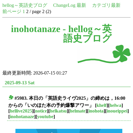
hellog～英語史ブログ
ChangeLog 最新
カテゴリ最新
前ページ
1
2 / page 2 (2)
inohotanaze -
hellog～英
語史ブログ
最終更新時間: 2026-07-15 01:27
2025-09-13 Sat
#5983. 本日の「英語史ライヴ2025」の締めは，16:00
■
からの「いのほた本の予約爆撃アワー」
[
khelf
][
helwa
]
[
hellive2025
][
notice
][
helkatsu
][
helmate
][
inohota
][
inoueippei
]
[
inohotanaze
][
youtube
]