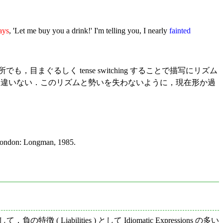
ays
, 'Let me buy you a drink!' I'm telling you, I nearly
fainted
も，目まぐるしく tense switching することで描写にリズム
ことも間違いない．このリズムと勢いを失わないように，現在形か過
London: Longman, 1985.
Liabilities ) として Idiomatic Expressions の多い