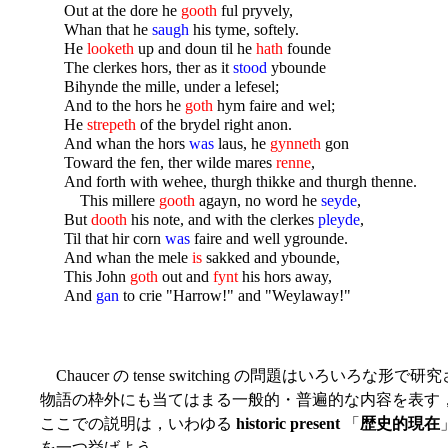
Out at the dore he
gooth
ful pryvely,
Whan that he
saugh
his tyme, softely.
He
looketh
up and doun til he
hath
founde
The clerkes hors, ther as it
stood
ybounde
Bihynde the mille, under a lefesel;
And to the hors he
goth
hym faire and wel;
He
strepeth
of the brydel right anon.
And whan the hors
was
laus, he
gynneth
gon
Toward the fen, ther wilde mares
renne
,
And forth with wehee, thurgh thikke and thurgh thenne.
This millere
gooth
agayn, no word he
seyde
,
But
dooth
his note, and with the clerkes
pleyde
,
Til that hir corn
was
faire and well ygrounde.
And whan the mele
is
sakked and ybounde,
This John
goth
out and
fynt
his hors away,
And
gan
to crie "Harrow!" and "Weylaway!"
Chaucer の tense switching の問題はいろ
物語の枠外にも当てはまる一般的・普遍的な内容を表す，など
ここでの説明は，いわゆる
historic present
「
歴史的現在
を一つ挙げよう．