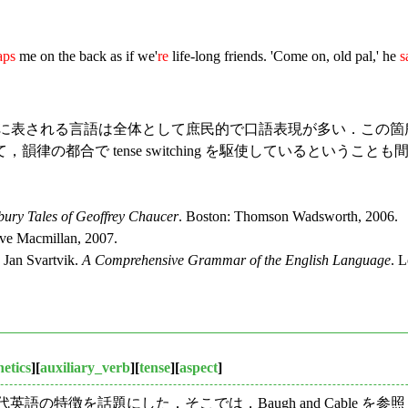
aps
me on the back as if we'
re
life-long friends. 'Come on, old pal,' he
s
ルに属し，そこに表される言語は全体として庶民的で口語表現が多い．この箇所で
律の都合で tense switching を駆使しているという
ury Tales of Geoffrey Chaucer
. Boston: Thomson Wadsworth, 2006.
ave Macmillan, 2007.
Jan Svartvik.
A Comprehensive Grammar of the English Language
. 
etics
][
auxiliary_verb
][
tense
][
aspect
]
の特徴を話題にした．そこでは，Baugh and Cable を参照して，負の特徴 ( 