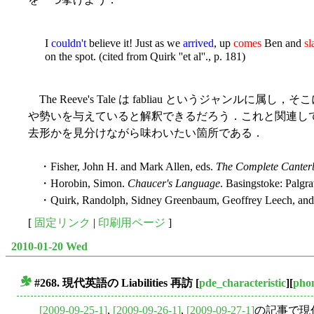
I
couldn't
believe it! Just as we
arrived
, up
comes
Ben and
sl
on the spot. (cited from Quirk ''et al''., p. 181)
The Reeve's Tale は fabliau というジャン
や勢いを与えていると解釈できるだろう．これと関連して，韻
去形かを見分けながら味わいたい箇所である．
・Fisher, John H. and Mark Allen, eds.
The Complete Canterb
・Horobin, Simon.
Chaucer's Language
. Basingstoke: Palgr
・Quirk, Randolph, Sidney Greenbaum, Geoffrey Leech, and 
[
固定リンク
|
印刷用ページ
]
2010-01-20 Wed
#268. 現代英語の Liabilities 再訪
[
pde_characteristic
][
phon
■
[2009-09-25-1]
,
[2009-09-26-1]
,
[2009-09-27-1]
の記事で現代英語