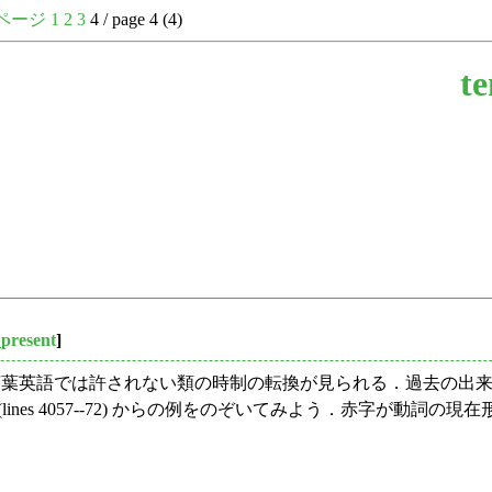
ページ
1
2
3
4 / page 4 (4)
te
_present
]
書き言葉英語では許されない類の時制の転換が見られる．過去の
ale (lines 4057--72) からの例をのぞいてみよう．赤字