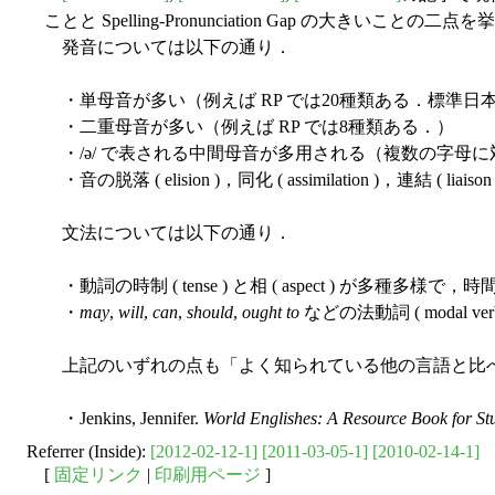
ことと Spelling-Pronunciation Gap の大きいことの
発音については以下の通り．
・単母音が多い（例えば RP では20種類ある．標準日
・二重母音が多い（例えば RP では8種類ある．）
・/ə/ で表される中間母音が多用される（複数の字母に対応すると
・音の脱落 ( elision )，同化 ( assimilation )，連結 ( lia
文法については以下の通り．
・動詞の時制 ( tense ) と相 ( aspect ) が多種多様で，時
・
may
,
will
,
can
,
should
,
ought to
などの法動詞 ( modal
上記のいずれの点も「よく知られている他の言語と比べ
・Jenkins, Jennifer.
World Englishes: A Resource Book for St
Referrer (Inside):
[2012-02-12-1]
[2011-03-05-1]
[2010-02-14-1]
[
固定リンク
|
印刷用ページ
]