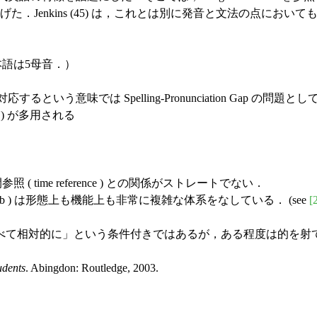
二点を挙げた．Jenkins (45) は，これとは別に発音と文法の点においても "
本語は5母音．）
いう意味では Spelling-Pronunciation Gap の問
ison ) が多用される
間参照 ( time reference ) との関係がストレートでない．
 verb ) は形態上も機能上も非常に複雑な体系をなしている． (see
[
て相対的に」という条件付きではあるが，ある程度は的を射
udents
. Abingdon: Routledge, 2003.