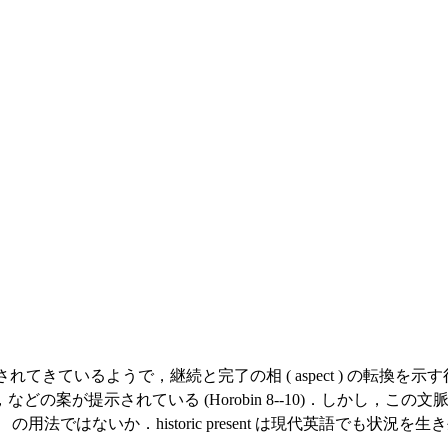
いろな形で研究されてきているようで，継続と完了の相 ( aspect )
の案が提示されている (Horobin 8--10)．しかし，
」 の用法ではないか．historic present は現代英語で