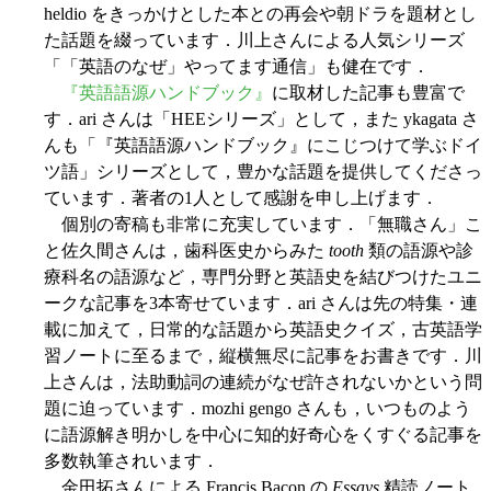
heldio をきっかけとした本との再会や朝ドラを題材とし
た話題を綴っています．川上さんによる人気シリーズ
「「英語のなぜ」やってます通信」も健在です．
『英語語源ハンドブック』
に取材した記事も豊富で
す．ari さんは「HEEシリーズ」として，また ykagata さ
んも「『英語語源ハンドブック』にこじつけて学ぶドイ
ツ語」シリーズとして，豊かな話題を提供してくださっ
ています．著者の1人として感謝を申し上げます．
個別の寄稿も非常に充実しています．「無職さん」こ
と佐久間さんは，歯科医史からみた
tooth
類の語源や診
療科名の語源など，専門分野と英語史を結びつけたユニ
ークな記事を3本寄せています．ari さんは先の特集・連
載に加えて，日常的な話題から英語史クイズ，古英語学
習ノートに至るまで，縦横無尽に記事をお書きです．川
上さんは，法助動詞の連続がなぜ許されないかという問
題に迫っています．mozhi gengo さんも，いつものよう
に語源解き明かしを中心に知的好奇心をくすぐる記事を
多数執筆されいます．
金田拓さんによる Francis Bacon の
Essays
精読ノート