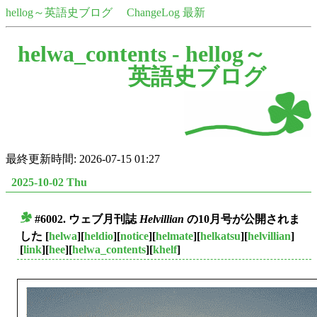
hellog～英語史ブログ
ChangeLog 最新
helwa_contents -
hellog～
英語史ブログ
最終更新時間: 2026-07-15 01:27
2025-10-02 Thu
#6002. ウェブ月刊誌
Helvillian
の10月号が公開されま
■
した
[
helwa
][
heldio
][
notice
][
helmate
][
helkatsu
][
helvillian
]
[
link
][
hee
][
helwa_contents
][
khelf
]