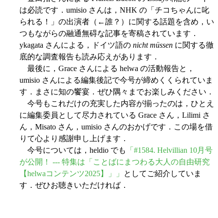
は必読です．umisio さんは，NHK の「チコちゃんに叱
られる！」の出演者（←誰？）に関する話題を含め，い
つもながらの融通無碍な記事を寄稿されています．
ykagata さんによる，ドイツ語の
nicht müssen
に関する徹
底的な調査報告も読み応えがあります．
最後に，Grace さんによる helwa の活動報告と，
umisio さんによる編集後記で今号が締めくくられていま
す．まさに知の饗宴．ぜひ隅々までお楽しみください．
今号もこれだけの充実した内容が揃ったのは，ひとえ
に編集委員として尽力されている Grace さん，Lilimi さ
ん，Misato さん，umisio さんのおかげです．この場を借
りて心より感謝申し上げます．
今号については，heldio でも
「#1584. Helvillian 10月号
が公開！ --- 特集は「ことばにまつわる大人の自由研究
【helwaコンテンツ2025】」」
としてご紹介していま
す．ぜひお聴きいただければ．