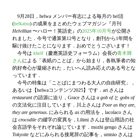
9月28日，helwa メンバー有志による毎月の hel活
(
helkatsu
) の成果をまとめたウェブマガジン『月刊
Helvillian
〜ハロー！英語史』の
2025年10月号
が公開さ
れました．今号で通算第12号となり，創刊から1年間を
駆け抜けたことになります．おめでとうございます！
今号は
khelf
（慶應英語史フォーラム）会長の
青木輝
さん
による「表紙のことば」から始まり，各執筆者の知
的好奇心が凝縮された，たいへん読み応えのある号とな
っています．
今号の特集は「ことばにまつわる大人の自由研究」，
あるいは【helwaコンテンツ2025】です．ari さんは
restaurant
の語源に迫り，Grace さんは
a gob of
と
gobs of
の文法化に注目しています．川上さんは
Poor as they are,
they are generous.
にみられる
as
の用法を，lacolaco さん
は
crocodile
の綴字の変異を，Lilimi さんは登山用語の社
会言語学をそれぞれ論じています．mozhi gengo さんは
Tokyoite
などにみられる接尾辞の記事を，umisio さんは