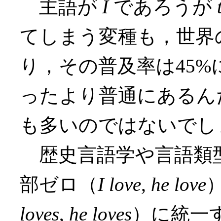
主語が
I
であろうが
てしまう変種も，世界
り，その普及率は45
ったより普通にあるん
も多いのではないでし
歴史言語学や言語類
部ゼロ（
I love
,
he love
loves
,
he loves
）に統一