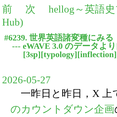
前
次
hellog～英語
Hub)
#6239. 世界英語諸変種にみ
--- eWAVE 3.0 のデータより
[
3sp
][
typology
][
inflection
]
2026-05-27
一昨日と昨日，X 上
のカウントダウン企画