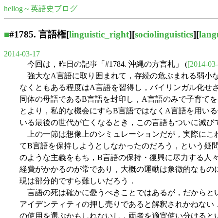
hellog～英語史ブログ
■
#1785.
言語権
[
linguistic_right
][
sociolinguistics
][
lang
2014-03-17
今回は，昨日の記事「#1784. 沖縄の方言札」 (
[2014-03-
強大なA言語に取り囲まれて，存続の危ぶまれる弱小な
なくともある程度はA言語を習得し，バイリンガル化せ
同体の母語であるB言語を封印し，A言語のみで子育て
とより，私的な機会にすらB言語ではなくA言語を用い
いる最後の世代が亡くなるとき，この言語もついに滅び
上の一節は想像上のシミュレーションだが，実際にこれ
てB言語を保持しようとしなかったのだろう，という疑
のような主義をもち，B言語の保持・復興に尽力する人
経費がかかるのが常であり，大概の運動は象徴的なもの
現は部分的ですら難しいだろう．
言語の死は確かに憂うべきことではあるが，だからとい
アイデンティティの押し売りであると解釈されかねない
の使用を選ぶかもしれないし，両者を適宜使い分けると