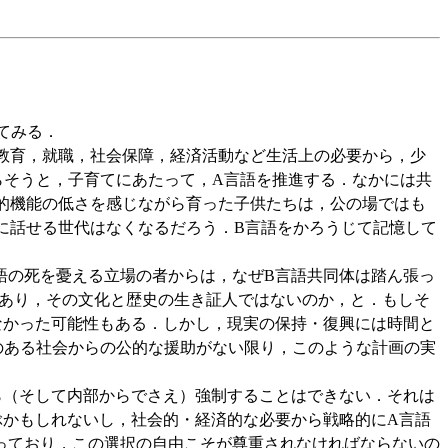
えてみる．
教育，就職，社会保障，経済活動など生活上の必要から，少
らそうと，子育てにあたって，A言語を推進する．なかには共
的機能の低さを感じながら育った子供たちは，公の場ではも
に話せる世代はなくなるだろう．B言語をかろうじて記憶して
の死を憂える立場の者からは，なぜB言語共同体は踏ん張っ
であり，その文化と歴史の生き証人ではないのか，と．もしそ
なかった可能性もある．しかし，現実の保持・復興には時間と
のある社会からの公的な援助がない限り，このような計画の実
（そして内部からでさえ）強制することはできない．それは
ぶかもしれないし，社会的・経済的な必要から戦略的にA言語
っており，この選択の自由こそが尊重されなければならないの