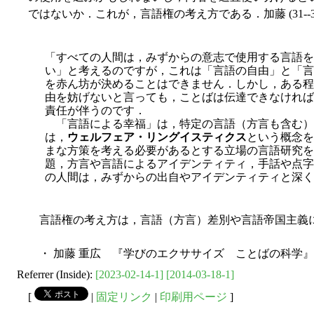
ではないか．これが，言語権の考え方である．加藤 (31-
「すべての人間は，みずからの意志で使用する言語を
い」と考えるのですが，これは「言語の自由」と「言
を赤ん坊が決めることはできません．しかし，ある程
由を妨げないと言っても，ことばは伝達できなければ
責任が伴うのです．
「言語による幸福」は，特定の言語（方言も含む）
は，
ウェルフェア・リングイスティクス
という概念を
まな方策を考える必要があるとする立場の言語研究を
題，方言や言語によるアイデンティティ，手話や点字
の人間は，みずからの出自やアイデンティティと深く
言語権の考え方は，言語（方言）差別や言語帝国主義に
・ 加藤 重広 『学びのエクササイズ ことばの科学』 
Referrer (Inside):
[2023-02-14-1]
[2014-03-18-1]
[
|
固定リンク
|
印刷用ページ
]