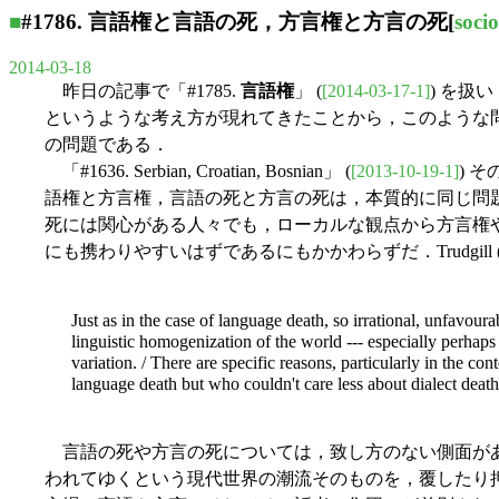
■
#1786. 言語権と言語の死，方言権と方言の死
[
socio
2014-03-18
昨日の記事で「#1785.
言語権
」 (
[2014-03-17-1]
) を扱
というような考え方が現れてきたことから，このような
の問題である．
「#1636. Serbian, Croatian, Bosnian」 (
[2013-10-19-1]
) 
語権と方言権，言語の死と方言の死は，本質的に同じ問
死には関心がある人々でも，ローカルな観点から方言権
にも携わりやすいはずであるにもかかわらずだ．Trudgill
Just as in the case of language death, so irrational, unfavour
linguistic homogenization of the world --- especially perhaps 
variation. / There are specific reasons, particularly in the co
language death but who couldn't care less about dialect death: 
言語の死や方言の死については，致し方のない側面があ
われてゆくという現代世界の潮流そのものを，覆したり