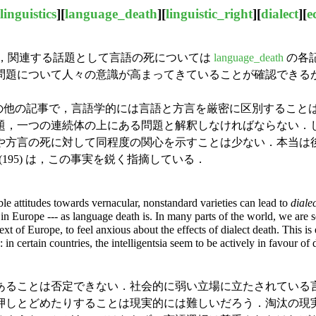
linguistics
][
language_death
][
linguistic_right
][
dialect
][
e
い，関連する話題として言語の死については
language_death
の各記事
問題について人々の意識が高まってきていることが確認できる
その他の記事で，言語学的には言語と方言を厳密に区別すること
題，一つの連続体の上にある問題と解釈しなければならない．
や方言の死に対して同程度の関心を示すことは少ない．本当は
 (195) は，この事実を鋭く指摘している．
able attitudes towards vernacular, nonstandard varieties can lead to
diale
in Europe --- as language death is. In many parts of the world, we are see
ntext of Europe, to feel anxious about the effects of dialect death. This 
in certain countries, the intelligentsia seem to be actively in favour of d
ることは否定できない．社会的に弱い立場に立たされている
押しとどめたりすることは現実的には難しいだろう．淘汰の現