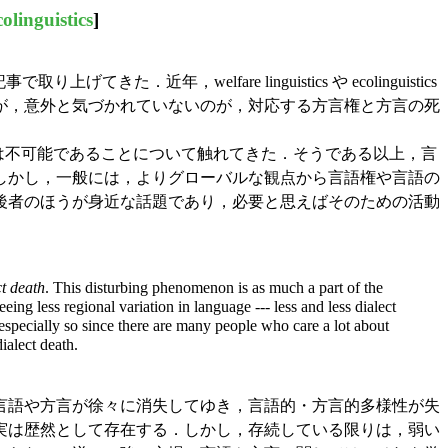
colinguistics
]
で取り上げてきた．近年，welfare linguistics や ecolinguistics
が，意外と気づかれていないのが，対応する方言権と方言の死
は不可能であることについて触れてきた．そうである以上，言
しかし，一般には，よりグローバルな観点から言語権や言語の
後者のほうが身近な話題であり，必要と思えばそのための活動
ct death
. This disturbing phenomenon is as much a part of the
ing less regional variation in language --- less and less dialect
is especially so since there are many people who care a lot about
ialect death.
言語や方言が徐々に消失してゆき，言語的・方言的多様性が失
実は歴然として存在する．しかし，存続している限りは，弱い