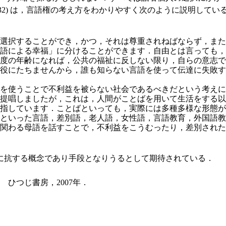
-32) は，言語権の考え方をわかりやすく次のように説明してい
選択することができ，かつ，それは尊重されねばならず，また
語による幸福」に分けることができます．自由とは言っても，
度の年齢になれば，公共の福祉に反しない限り，自らの意志で
役にたちませんから，誰も知らない言語を使って伝達に失敗す
を使うことで不利益を被らない社会であるべきだという考えに
提唱しましたが，これは，人間がことばを用いて生活をする以
指しています．ことばといっても，実際には多種多様な形態が
といった言語，差別語，老人語，女性語，言
語教育，外国語教
関わる母語を話すことで，不利益をこうむったり，差別された
抗する概念であり手段となりうるとして期待されている．
ひつじ書房，2007年．