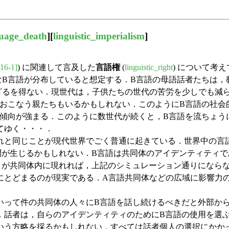
uage_death
][
linguistic_imperialism
]
16-1]
) に関連して言及した
言語権
(
linguistic_right
) について考
B言語が分布していると想定する．B言語の母語話者たちは，
ざるを得ない．現世代は，子供たちの世代の苦労を少しでも減
をおこなう親たちもいるかもしれない．このようにB言語の社会
る傾向が強まる．このように数世代が続くと，B言語を流ちょう
てゆく・・・．
と同じことが現代世界でごく普通に起きている．世界中の言語
問が生じるかもしれない．B言語は共同体のアイデンティティ
々が共同体内に現れれば，上記のシミュレーション通りになら
にとどまるのが現実である．A言語共同体などの広域に影響力
って件の共同体の人々にB言語を話し続けるべきだと外部から
．話者は，自らのアイデンティティのためにB言語の使用を選
いう方略を採るかもしれない．すべては話者個人の選択にかか