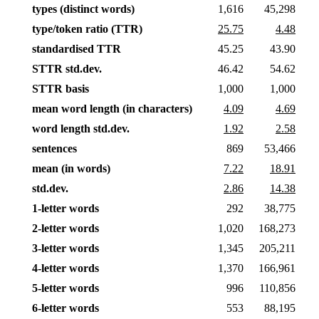
types (distinct words)
1,616
45,298
type/token ratio (TTR)
25.75
4.48
standardised TTR
45.25
43.90
STTR std.dev.
46.42
54.62
STTR basis
1,000
1,000
mean word length (in characters)
4.09
4.69
word length std.dev.
1.92
2.58
sentences
869
53,466
mean (in words)
7.22
18.91
std.dev.
2.86
14.38
1-letter words
292
38,775
2-letter words
1,020
168,273
3-letter words
1,345
205,211
4-letter words
1,370
166,961
5-letter words
996
110,856
6-letter words
553
88,195