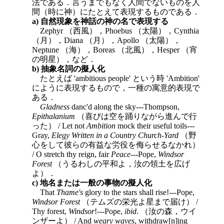
法である．言うまでもなく人間でないものを人
間（時に神）にたとえて表現するものである．
a) 自然現象を神話の神の名で表現する
Zephyr （西風），Phoebus （太陽），Cynthia
（月），Diana （月），Apollo （太陽），
Neptune （海），Boreas （北風），Hesper （宵
の明星），など．
b) 抽象名詞の擬人化
たとえば 'ambitious people' という時 'Ambition'
にように表現するもので，一種の寓意的表現で
ある．
Gladness
danc'd along the sky---Thompson,
Epithalanium
（喜びは空を踊りながら進んで行
った） / Let not
Ambition
mock their useful toils---
Gray,
Elegy Written in a Country Church-Yard
（野
心をして彼らの有益な労役を侮らせるなかれ）
/ O stretch thy reign, fair
Peace
---Pope,
Windsor
Forest
（うるわしの平和よ，汝の領土を広げ
よ）．
c) 地名または一般の事物の擬人化
That
Thame's
glory to the stars shall rise!---Pope,
Windsor Forest
（テムズの栄光よ星まで届け） /
Thy forest,
Windsor
!---Pope,
ibid
. （汝の森，ウイ
ンザーよ） / And
weary waves
, withdraw[n]ing