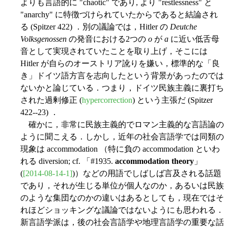
よりも言語的に "chaotic" であり, より "restlessness" と
"anarchy" に特徴づけられていたからであると結論され
る (Spitzer 422) ．別の議論では，Hitler の
Deutche
Volksgenossen
の発音における2つの
o
が
a
に近い低舌母
音として実現されていたことを取り上げ，そこには
Hitler が自らのオーストリア訛りを嫌い，標準的な「良
き」ドイツ語方言を志向したという背景があったのでは
ないかと論じている．つまり，ドイツ民族主義に裏打ち
された過剰修正 (
hypercorrection
) という主張だ (Spitzer
422--23) ．
確かに，非常に民族主義的でロマン主義的な言語論の
ように聞こえる．しかし，近年の社会言語学では同類の
現象は accommodation （特に負の accommodation といわ
れる diversion; cf. 「#1935.
accommodation theory
」
(
[2014-08-14-1]
)）などの用語でしばしば言及される話題
であり，それが生じる単位が個人なのか，あるいは民族
のような集団なのかの違いはあるとしても，現在ではそ
れほどショッキングな議論ではないようにも思われる．
新言語学派は，後の社会言語学や地理言語学の重要な話