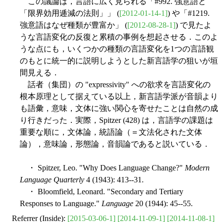
この議論は，言語に広く見られる「#992. 強意語と
「限界効用逓減の法則」」 (
[2012-01-14-1]
) や「#1219.
強意語はなぜ種類が豊富か」 (
[2012-08-28-1]
) で見たよ
うな言語変化の反復と累積の事例を想起させる．このよ
うな点にも，いくつかの種類の言語変化を1つの言語観
のもとに統一的に説明しようとした新言語学の狙いが垣
間見える．
話者（集団）の "expressivity" への欲求を言語変化の
根本原理として据えている以上，新言語学派が音韻より
も語彙，意味，文体に強い関心を寄せたことは自然の成
り行きだった．実際，Spitzer (428) は，言語学の課題は
重要な順に，文体論，統語論（＝文法化された文体
論），意味論，形態論，音韻論であると説いている．
・ Spitzer, Leo. "Why Does Language Change?"
Modern
Language Quarterly
4 (1943): 413--31.
・ Bloomfield, Leonard. "Secondary and Tertiary
Responses to Language."
Language
20 (1944): 45--55.
Referrer (Inside):
[2015-03-06-1]
[2014-11-09-1]
[2014-11-08-1]