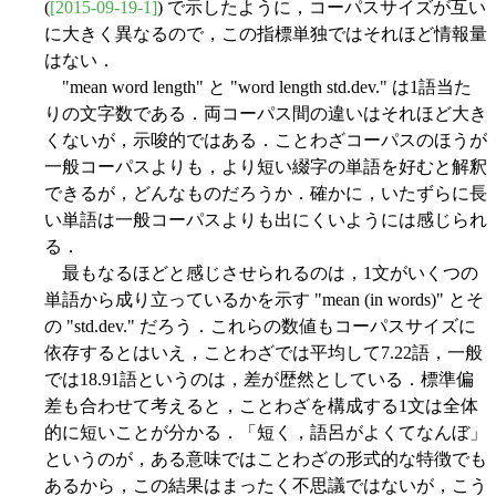
(
[2015-09-19-1]
) で示したように，コーパスサイズが互い
に大きく異なるので，この指標単独ではそれほど情報量
はない．
"mean word length" と "word length std.dev." は1語当た
りの文字数である．両コーパス間の違いはそれほど大き
くないが，示唆的ではある．ことわざコーパスのほうが
一般コーパスよりも，より短い綴字の単語を好むと解釈
できるが，どんなものだろうか．確かに，いたずらに長
い単語は一般コーパスよりも出にくいようには感じられ
る．
最もなるほどと感じさせられるのは，1文がいくつの
単語から成り立っているかを示す "mean (in words)" とそ
の "std.dev." だろう．これらの数値もコーパスサイズに
依存するとはいえ，ことわざでは平均して7.22語，一般
では18.91語というのは，差が歴然としている．標準偏
差も合わせて考えると，ことわざを構成する1文は全体
的に短いことが分かる．「短く，語呂がよくてなんぼ」
というのが，ある意味ではことわざの形式的な特徴でも
あるから，この結果はまったく不思議ではないが，こう