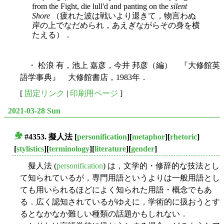
from the Fight, die lull'd and panting on the
silent
Shore
（疲れた波は戦いより退きて，物言わぬ
岸の上でなだめられ，あえぎながらその身を横
たえる）．
・ 松浪 有，池上 嘉彦，今井 邦彦（編） 『大修館英
語学事典』 大修館書店，1983年．
[
固定リンク
|
印刷用ページ
]
2021-03-28 Sun
#4353. 擬人法
[
personification
][
metaphor
][
rhetoric
]
■
[
stylistics
][
terminology
][
literature
][
gender
]
擬人法 (
personification
) は，文学的・修辞的な技法とし
て知られているが，専門用語というよりは一般用語とし
ても用いられるほどによく知られた用語・概念でもあ
る．広く認知されているがゆえに，学術的に扱おうとす
るとなかなか難しい種類の話題かもしれない．