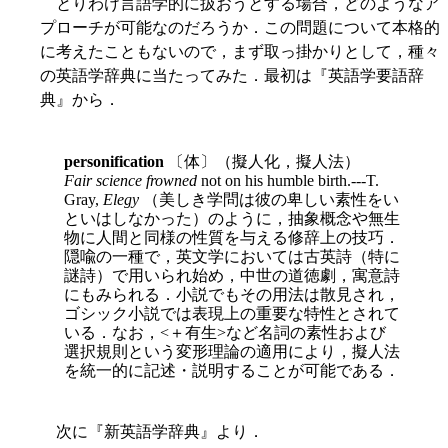
とりわけ言語学的に扱おうとする場合，どのようなア
プローチが可能なのだろうか．この問題について本格的
に考えたこともないので，まず取っ掛かりとして，種々
の英語学辞典に当たってみた．最初は『英語学要語辞
典』から．
personification
〔体〕（擬人化，擬人法）
Fair science frowned
not on his humble birth.---T.
Gray,
Elegy
（美しき学問は彼の卑しい素性をい
といはしなかった）のように，抽象概念や無生
物に人間と同様の性質を与える修辞上の技巧．
隠喩の一種で，英文学においては古英詩（特に
謎詩）で用いられ始め，中世の道徳劇，寓意詩
にもみられる．小説でもその用法は散見され，
ゴシック小説では表現上の重要な特性とされて
いる．なお，<＋有生>
など名詞の素性および
選択規則という変形理論の適用により，擬人法
を統一的に記述・説明することが可能である．
次に『新英語学辞典』より．