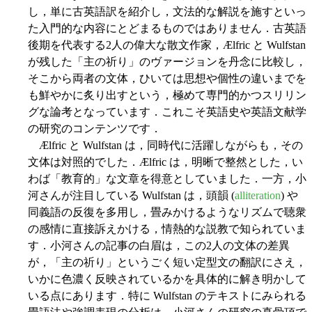
し，単に古英語訳を紹介し，文法的な解説を施すといっ
た入門的な内容にとどまるものではありません．古英語
後期を代表する2人の偉大な散文作家，Ælfric と Wulfstan
が残した「主の祈り」のヴァージョンを丹念に比較し，
そこから両者の文体，ひいては思想や個性の違いまでを
も鮮やかに炙り出すという，極めて専門的かつスリリン
グな論考となっています．これこそ英語史や英語文献学
の研究のコンテンツです．
Ælfric と Wulfstan は，同時代に活躍しながらも，その
文体は対照的でした．Ælfric は，明晰で整然とした，い
わば「教育的」な文章を得意としていました．一方，小
河さんが注目している Wulfstan は，頭韻 (
alliteration
) や
同義語の反復を多用し，畳みかけるようなリズムで聴衆
の感情に直接訴えかける，情熱的な説教で知られていま
す．小河さんの記事の白眉は，この2人の文体の差異
が，「主の祈り」というごく短い定型文の翻訳にさえ，
いかに色濃く反映されているかを具体的に解き明かして
いる点にあります．特に Wulfstan のテキストにみられる