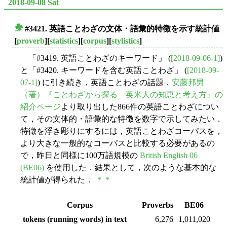
2018-09-08 Sat
#3421. 英語ことわざの文体・語彙的特徴を示す統計値
■
[
proverb
][
statistics
][
corpus
][
stylistics
]
「#3419. 英語ことわざのキーワード」 (
[2018-09-06-1]
)
と「#3420. キーワードを含む英語ことわざ」 (
[2018-09-
07-1]
) に引き続き，英語ことわざの話題．
安藤邦男
（著）『ことわざから探る 英米人の知恵と考え方』の
紹介ページ
より取り出した866件の英語ことわざについ
て，その文体的・語彙的な特徴を数字で示してみたい．
特徴を浮き彫りにするには，英語ことわざコーパスを，
より大きな一般的なコーパスと比較する必要があるの
で，昨日と同様に100万語規模の
British English 06
(BE06)
を使用した．結果として，次のような基本的な
統計値が得られた．
*
*
Corpus
Proverbs
BE06
tokens (running words) in text
6,276
1,011,020