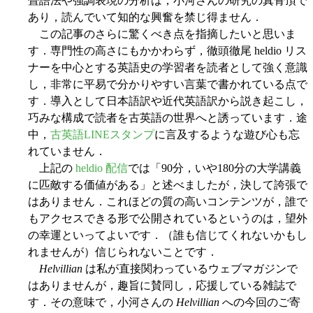
畳語法や強調表現の分析は，小河さんの研究の真骨頂で
あり，読んでいて知的な興奮を禁じ得ません．
この記事のさらに驚くべき点を指摘したいと思いま
す．専門性の高さにもかかわらず，徹頭徹尾 heldio リス
ナーを中心とする英語史の学習者を読者として強く意識
し，非常に平易で分かりやすい言葉で書かれている点で
す．導入として日本語訳や近代英語訳から説き起こし，
巧みな構成で読者を古英語の世界へと誘っています．途
中，
古英語LINEスタンプ
に言及するような遊び心も忘
れていません．
上記の
heldio 配信
では「90分，いや180分の大学講義
に匹敵する価値がある」と述べましたが，決して誇張で
はありません．これほどの質の高いコンテンツが，誰で
もアクセスできる形で公開されているというのは，望外
の幸運といってよいです．（誰も信じてくれないかもし
れませんが）信じられないことです．
Helvillian
は私が直接関わっているウェブマガジンで
はありませんが，趣旨に賛同し，応援している雑誌で
す．その意味で，小河さんの
Helvillian
への今回のご寄