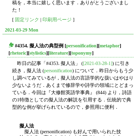
稿を，本当に嬉しく思います．ありがとうございまし
た！
[
固定リンク
|
印刷用ページ
]
2021-03-29 Mon
#4354. 擬人法の典型例
[
personification
][
metaphor
]
■
[
rhetoric
][
stylistics
][
literature
][
toponymy
]
昨日の記事「#4353. 擬人法」 (
[2021-03-28-1]
) に引き
続き，擬人法 (
personification
) について．昨日からもう少
し調べてみているが，擬人法の言語学的な扱いはやはり
少ないようだ．あくまで修辞学や詩学の領域にとどまっ
ている．今回は『大修館英語学事典』 (844) より，詩語
の1特徴としての擬人法の解説を引用する．伝統的で典
型的な例が挙げられているので，参照用に便利．
擬人法
擬人法 (personification) も好んで用いられた技