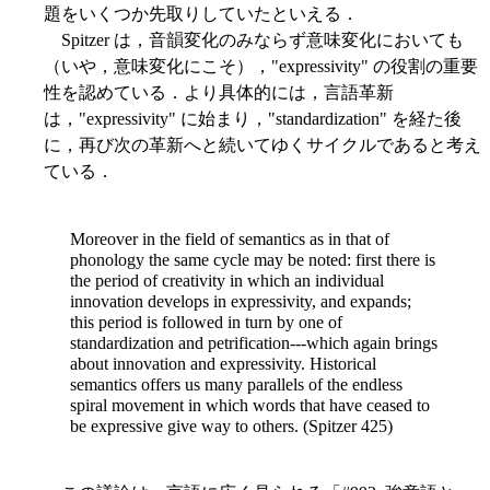
題をいくつか先取りしていたといえる．
Spitzer は，音韻変化のみならず意味変化においても
（いや，意味変化にこそ），"expressivity" の役割の重要
性を認めている．より具体的には，言語革新
は，"expressivity" に始まり，"standardization" を経た後
に，再び次の革新へと続いてゆくサイクルであると考え
ている．
Moreover in the field of semantics as in that of
phonology the same cycle may be noted: first there is
the period of creativity in which an individual
innovation develops in expressivity, and expands;
this period is followed in turn by one of
standardization and petrification---which again brings
about innovation and expressivity. Historical
semantics offers us many parallels of the endless
spiral movement in which words that have ceased to
be expressive give way to others. (Spitzer 425)