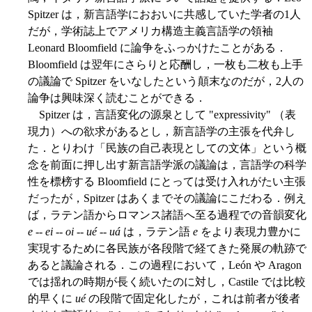
Spitzer は，新言語学におおいに共感していた学者の1人
だが，学術誌上でアメリカ構造主義言語学の領袖
Leonard Bloomfield に論争をふっかけたことがある．
Bloomfield は翌年にさらりと応酬し，一枚も二枚も上手
の議論で Spitzer をいなしたという顛末なのだが，2人の
論争は興味深く読むことができる．
Spitzer は，言語変化の源泉として "expressivity" （表
現力）への欲求があるとし，新言語学の主張を代弁し
た．とりわけ「民族の自己表現としての文体」という概
念を前面に押し出す新言語学派の議論は，言語学の科学
性を標榜する Bloomfield にとっては受け入れがたい主張
だったが，Spitzer はあくまでその議論にこだわる．例え
ば，ラテン語からロマンス諸語へ至る過程での音韻変化
e
--
ei
--
oi
--
ué
--
uá
は，ラテン語
e
をより表現力豊かに
実現するために各民族が各段階で経てきた発展の軌跡で
あると議論される．この過程において，León や Aragon
では揺れの時期が長く続いたのに対し，Castile では比較
的早くに
ué
の段階で固定化したが，これは前者が後者