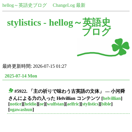
hellog～英語史ブログ
ChangeLog 最新
stylistics -
hellog～英語史
ブログ
最終更新時間: 2026-07-15 01:27
2025-07-14 Mon
#5922. 「主の祈りで味わう古英語の文体」 --- 小河舜
■
さんによる力の入った Helvillian コンテンツ
[
helvillian
]
[
notice
][
heldio
][
oe
][
wulfstan
][
aelfric
][
stylistics
][
bible
]
[
ogawashun
]