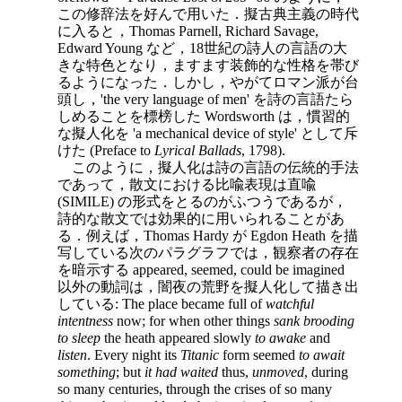
この修辞法を好んで用いた．擬古典主義の時代
に入ると，Thomas Parnell, Richard Savage,
Edward Young など，18世紀の詩人の言語の大
きな特色となり，ますます装飾的な性格を帯び
るようになった．しかし，やがてロマン派が台
頭し，'the very language of men' を詩の言語たら
しめることを標榜した Wordsworth は，慣習的
な擬人化を 'a mechanical device of style' として斥
けた (Preface to
Lyrical Ballads
, 1798).
このように，擬人化は詩の言語の伝統的手法
であって，散文における比喩表現は直喩
(SIMILE) の形式をとるのがふつうであるが，
詩的な散文では効果的に用いられることがあ
る．例えば，Thomas Hardy が Egdon Heath を描
写している次のパラグラフでは，観察者の存在
を暗示する appeared, seemed, could be imagined
以外の動詞は，闇夜の荒野を擬人化して描き出
している: The place became full of
watchful
intentness
now; for when other things
sank brooding
to sleep
the heath appeared slowly
to awake
and
listen
. Every night its
Titanic
form seemed
to await
something
; but
it had waited
thus,
unmoved
, during
so many centuries, through the crises of so many