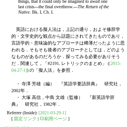
things, that it could only be imagined
to await
one
last crisis---the final overthrow.---
The Return of the
Native
. Bk. I, Ch. I.
英語における擬人法は，上記の通り，およそ修辞学
的・文学史的な観点から話題にされてきたものであり，
言語学的・意味論的なアプローチは稀薄だったように思
われる．そもそも後者のアプローチとしては，どのよう
なものがあるのだろうか．探ってみる必要がありそう
だ．関連して，「#2191. レトリックのまとめ」 (
[2015-
04-27-1]
) の「擬人法」を参照．
・ 寺澤 芳雄（編） 『英語学要語辞典』 研究社，
2002年．
・ 大塚 高信，中島 文雄（監修） 『新英語学辞
典』 研究社，1982年．
Referrer (Inside):
[2021-03-29-1]
[
固定リンク
|
印刷用ページ
]