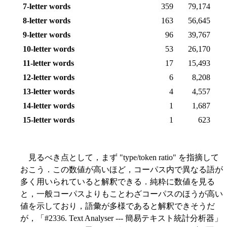
7-letter words
359
79,174
8-letter words
163
56,645
9-letter words
96
39,767
10-letter words
53
26,170
11-letter words
17
15,493
12-letter words
6
8,208
13-letter words
4
4,557
14-letter words
1
1,687
15-letter words
1
623
見るべき点として，まず "type/token ratio" を指摘して
おこう．この数値が高いほど，コーパス内で異なる語が
多く用いられていると解釈できる．純粋に数値を見る
と，一般コーパスよりもことわざコーパスのほうが高い
値を示しており，語彙が多様であると解釈できそうだ
が，「#2336. Text Analyser --- 簡易テキスト統計分析器」