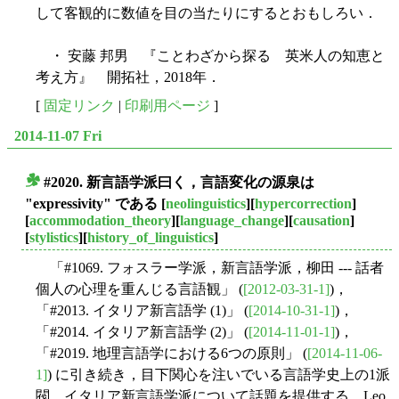
して客観的に数値を目の当たりにするとおもしろい．
・ 安藤 邦男 『ことわざから探る 英米人の知恵と
考え方』 開拓社，2018年．
[
固定リンク
|
印刷用ページ
]
2014-11-07 Fri
#2020. 新言語学派曰く，言語変化の源泉は
■
"expressivity" である
[
neolinguistics
][
hypercorrection
]
[
accommodation_theory
][
language_change
][
causation
]
[
stylistics
][
history_of_linguistics
]
「#1069. フォスラー学派，新言語学派，柳田 --- 話者
個人の心理を重んじる言語観」 (
[2012-03-31-1]
)，
「#2013. イタリア新言語学 (1)」 (
[2014-10-31-1]
)，
「#2014. イタリア新言語学 (2)」 (
[2014-11-01-1]
)，
「#2019. 地理言語学における6つの原則」 (
[2014-11-06-
1]
) に引き続き，目下関心を注いでいる言語学史上の1派
閥，イタリア新言語学派について話題を提供する．Leo