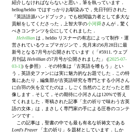
紹介しなければならないと思い，筆を執っています．
hellog/heldio ではすっかりお馴染みで，先日刊行された
『英語語源ハンドブック』でも校閲協力者として多大な
貢献をしてくださった，上智大学の
小河舜
さんが，驚く
べきコンテンツを公にしてくれました．
Helvillian
は，heldio リスナーの有志によって制作・運
営されているウェブマガジンで，先月末の6月28日に最
新号となる7月号が公開されています（「#5911. ウェブ
月刊誌
Helvillian
の7月号が公開されました」 (
[2025-07-
03-1]
) を参照）．その特集は「古英語を嗜もう」とい
う，英語史ファンには実に魅力的なお題でした．この特
集にあたり，編集部が古英語研究を専門とする小河さん
に白羽の矢を立てたのは，しごく当然のことだったと想
像します．そして，その期待に小河さんは120%で答え
てくれました．寄稿された記事「主の祈りで味わう古英
語の文体」は，まさしく専門家の手による圧巻のコンテ
ンツです．
この記事は，聖書の中でも最も有名な祈祷文である
Lord's Prayer
「主の祈り」を題材としています．しか