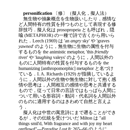
personification
〔修〕（擬人化，擬人法）
無生物や抽象概念を生物扱いしたり，感情な
ど人間特有の性質を持つものとして表現する修
辞技巧．擬人化は prosopropeia とも呼ばれ，隠
喩 (METAPHOR) の一種で詩で古くから用いら
れた．Leech (1969) は 'an
angry
sky' や 'graves
yawned
' のように，無生物に生物の属性を付与
するものを the animistic metaphor, 'this
friendly
river' や '
laughing
valeys' のように，人間以外の
ものに人間特有の性質を付与するものを the
humanizing [anthropomorphic] metaphor と名づけ
ている．I. A. Richards (1929) が指摘しているよ
うに，人間以外の生物や無生物に対して抱く感
情や思考は，人間相互の感情や思考と共通する
もので，従って日常の言語ではもっぱら人間に
ついて用いる形容詞・動詞・代名詞を人間以外
のものに適用するのはきわめて自然と言えよ
う．
擬人化は中世の寓意詩にまで遡ることができ
るが，その伝統を受けついだ Milton は "all
things smil'd, With fragrance and with joy my heart
oreflowd"---
Paradise Lost
8: 265--66 のように，