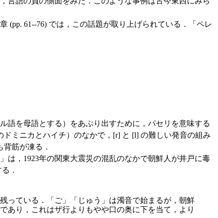
う，言語の負の側面をみた．このような事例は古今東西にみら
pp. 61--76) では，この話題が取り上げられている．「ペレ
ル語を母語とする）をあぶり出すために，パセリを意味する
カとハイチ）のなかで，[r] と [l] の難しい発音の組み
も背筋が凍る．
は，1923年の関東大震災の混乱のなかで朝鮮人が井戸に毒
する．
残っている．「ご」「じゅう」は濁音で始まるが，朝鮮
であり，これはザ行よりもやや口の奥に下を当て，より