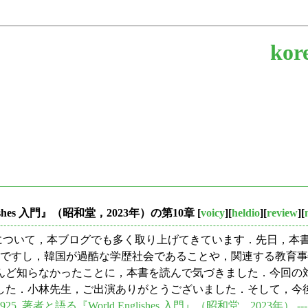
kor
lishes 入門』（昭和堂，2023年）の第10章
[
voicy
][
heldio
][
review
][
について，本ブログでも多く取り上げてきています．先日，本書
国は身近な国ですし，韓国が過酷な学歴社会であることや，関連する
んど知らなかったことに，本書を読んで気づきました．今回の
した．小林先生，ご出演ありがとうございました．そして，今
925. 著者と語る『World Englishes 入門』（昭和堂，202