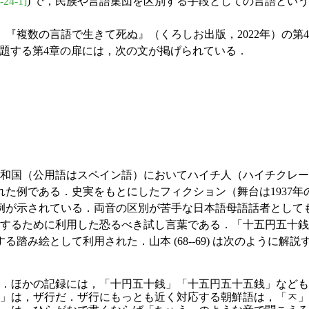
-24-1]
) で，民族や言語集団を区別する手段としての言語とい
『複数の言語で生きて死ぬ』（くろしお出版，2022年）の第4章 (
」と題する第4章の扉には，次の文が掲げられている．
和国（公用語はスペイン語）においてハイチ人（ハイチクレー
である．史実をもとにしたフィクション（舞台は1937年のドミニ
例が示されている．両音の区別が苦手な日本語母語話者として
するために利用した恐るべき試し言葉である．「十五円五十銭」
み絵として利用された．山本 (68--69) は次のように解説
．ほかの記録には，「十円五十銭」「十五円五十五銭」なども
」は，ザ行だ．ザ行にもっとも近く対応する朝鮮語は，「ㅈ」