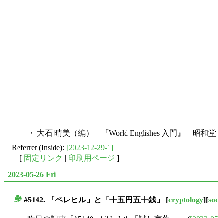
・ 大石 晴美（編） 『World Englishes 入門』 昭和堂
Referrer (Inside):
[2023-12-29-1]
[
固定リンク
|
印刷用ページ
]
2023-05-26 Fri
#5142. 「ペレヒル」と「十五円五十銭」
[
cryptology
][
soc
■