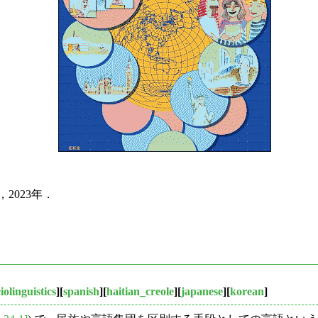
，2023年．
iolinguistics
][
spanish
][
haitian_creole
][
japanese
][
korean
]