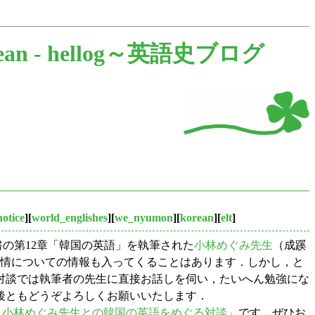
ean -
hellog～英語史ブログ
notice
][
world_englishes
][
we_nyumon
][
korean
][
elt
]
の第12章「韓国の英語」を執筆された
小林めぐみ先生
（成蹊
教育事情についての情報も入ってくることはあります．しかし，と
対談では執筆者の先生に直接お話しを伺い，たいへん勉強にな
後ともどうぞよろしくお願いいたします．
3年） --- 小林めぐみ先生との韓国の英語をめぐる対談」
です．ぜひお