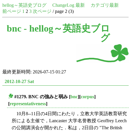
hellog～英語史ブログ
ChangeLog 最新
カテゴリ最新
前ページ
1
2
3
次ページ
/ page 2 (3)
bnc -
hellog～英語史ブロ
グ
最終更新時間: 2026-07-15 01:27
2012-10-27 Sat
#1279. BNC の強みと弱み
[
bnc
][
corpus
]
■
[
representativeness
]
10月8--11日の4日間にわたり，立教大学英語教育研究
所による主催で，Lancaster 大学名誉教授 Geoffrey Leech
の公開講演会が開かれた．私は，2日目の "The British