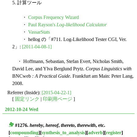
5. 計算ツール
・
Corpus Frequency Wizard
・
Paul Rayson's
Log-likelihood Calculator
・
VassarStats
・ hellog の「#711. Log-Likelihood Tester CGI, Ver.
2」:
[2011-04-08-1]
・ Hoffmann, Sebastian, Stefan Evert, Nicholas Smith,
David Lee, and Ylva Berglund Prytz.
Corpus Linguistics with
BNCweb
: A Practical Guide
. Frankfurt am Main: Peter Lang,
2008.
Referrer (Inside):
[2015-04-22-1]
[
固定リンク
|
印刷用ページ
]
2012-10-24 Wed
#1276.
hereby
,
hereof
,
thereto
,
therewith
, etc.
■
[
compounding
][
synthesis_to_analysis
][
adverb
][
register
]