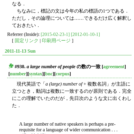
なる．
ちなみに，標記の文は今年の私の標語の1つである．
ただし，その論理については……できるだけ広く解釈し
ておきたい．
Referrer (Inside):
[2015-02-23-1]
[2012-01-10-1]
[
固定リンク
|
印刷用ページ
]
2011-11-13 Sun
#930.
a large number of people
の数の一致
[
agreement
]
■
[
number
][
syntax
][
bnc
][
corpus
]
現代英語で「
a (large) number of
+ 複数名詞」が主語に
立つとき，動詞は複数に一致するのが原則である．完全
にこの理解でいたのだが，先日次のような文に出くわし
た．
A large number of native speakers is perhaps a pre-
requisite for a language of wider communication . . .