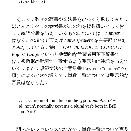
. (Graddol 12)
そこで，数々の辞書や文法書をひっくり返してみた．
ほとんどすべての参考書がこの句を複数扱いとしてお
り，統語分析を与えているものについては，
number
で
はなくこの場合で言えば
native speakers
を主要部 (head)
とみなしている．特に，
OALD8
,
LDOCE5
,
COBUILD
English Usage
といった典型的な学習者用英英辞書で
は，複数形の動詞で一致するよう明示的に注記を与えて
いる．また，規範文法のご意見番 Fowler （"number" の
項）によると次の通りで，単数一致については明示的な
言及はなかった．
. . . as a noun of multitude in the type '
a number of
+
pl. noun', normally governs a plural verb both in BrE
and AmE.
調べたレファレンスのなかで，単数一致について言及