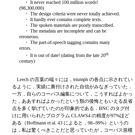
・ It never reached 100 million words!
(98,300,000)
・ The design criteria were never totally achieved.
・ It hardly ever contains complete texts.
・ The spoken materials are poorly transcribed.
・ The metadata are incomplete and can be
erroneous.
・ The part-of-speech tagging contains many
errors.
th
・ It is out of date! (dating from the late 20
century)
Leech の言葉の端々には，triumph の各点に示されてい
るように，実績に裏付けされた自信がみなぎっていた．
一方，自らのコーパス編集について，こうすればよかっ
た，ああすればよかったという類の後悔ともいえる反省
点を多く挙げていたのが印象的である．BNC のタグ付
けに用いられたプログラム CLAWS4 の精度が97%ほど
ある（Hoffmann et al. 43 によると，98--99%）というの
は，私は驚くべきことだと思っていたが，コーパス規模