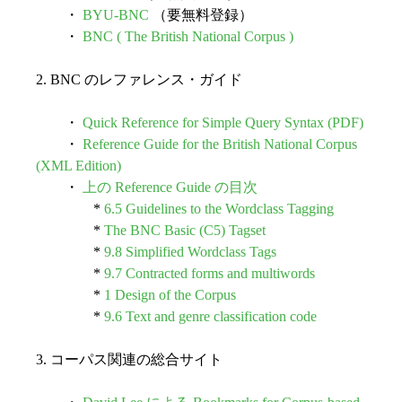
・
BYU-BNC
（要無料登録）
・
BNC ( The British National Corpus )
2. BNC のレファレンス・ガイド
・
Quick Reference for Simple Query Syntax (PDF)
・
Reference Guide for the British National Corpus
(XML Edition)
・
上の Reference Guide の目次
*
6.5 Guidelines to the Wordclass Tagging
*
The BNC Basic (C5) Tagset
*
9.8 Simplified Wordclass Tags
*
9.7 Contracted forms and multiwords
*
1 Design of the Corpus
*
9.6 Text and genre classification code
3. コーパス関連の総合サイト