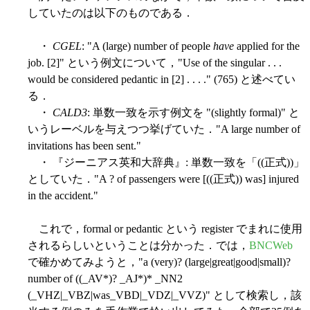
していたのは以下のものである．
・
CGEL
: "A (large) number of people
have
applied for the
job. [2]" という例文について，"Use of the singular . . .
would be considered pedantic in [2] . . . ." (765) と述べてい
る．
・
CALD3
: 単数一致を示す例文を "(slightly formal)" と
いうレーベルを与えつつ挙げていた．"A large number of
invitations has been sent."
・ 『ジーニアス英和大辞典』: 単数一致を「((正式))」
としていた．"A ? of passengers were [((正式)) was] injured
in the accident."
これで，formal or pedantic という register でまれに使用
されるらしいということは分かった．では，
BNCWeb
で確かめてみようと，"a (very)? (large|great|good|small)?
number of ((_AV*)? _AJ*)* _NN2
(_VHZ|_VBZ|was_VBD|_VDZ|_VVZ)" として検索し，該