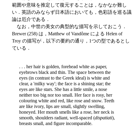
範囲や意味を推定して復元することは，なかなか難し
い．英語のみならず日本語においても，色彩語を巡る議
論は厄介である．
なお，中世の美女の典型的な描写を示しておこう．
Brewer (258) は，Matthew of Vandôme による Helen of
Troy の描写が，以下の要約の通り，1つの型であるとし
ている．
. . . her hair is golden, forehead white as paper,
eyebrows black and thin. The space between the
eyes (in contrast to the Greek ideal) is white and
clear, a 'milky way'; the face is a shining star; the
eyes are like stars. She has a little smile, a nose
neither too big nor too small. Her face is rosy, her
colouring white and red, like rose and snow. Teeth
are like ivory, lips are small, slightly swelling,
honeyed. Her mouth smells like a rose, her neck is
smooth, shoulders radiant, well-spaced (
dispatiati
),
breasts small, and figure incomparable.