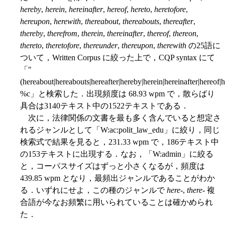
hereby
,
herein
,
hereinafter
,
hereof
,
hereto
,
heretofore
,
hereupon
,
herewith
,
thereabout
,
thereabouts
,
thereafter
,
thereby
,
therefrom
,
therein
,
thereinafter
,
thereof
,
thereon
,
thereto
,
theretofore
,
thereunder
,
thereupon
,
therewith
の25語に
ついて，Written Corpus に絞った上で，CQP syntax にて
「"
(hereabout|hereabouts|hereafter|hereby|herein|hereinafter|hereof|h
%c」と検索した．出現頻度は 68.93 wpm で，散らばり
具合は3140テキスト中の1522テキストである．
次に，法律関係の文書を最も多く含んでいると想定さ
れるジャンルとして「W:ac:polit_law_edu」に絞り，同じ
検索式で結果を見ると，231.33 wpm で，186テキスト中
の153テキストに出現する．なお，「W:admin」に絞る
と，コーパスサイズはずっと小さくなるが，頻度は
439.85 wpm となり，最頻出ジャンルであることがわか
る．いずれにせよ，この種のジャンルで
here
-,
there
- 複
合語が今なお頻繁に用いられていることは確かめられ
た．