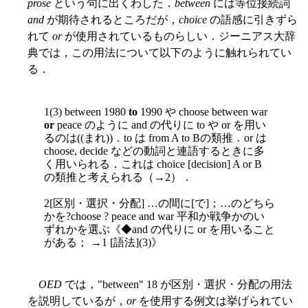
prose
という句に出くわした．
between
には等位接続詞
and
が期待されるところだが，
choice
の語感に引きずら
れて
or
が使用されているものらしい．ジーニアス大辞
典では，この用法について以下のように触れられてい
る．
1(3) between 1980
to
1990 や choose between war
or
peace のように and の代りに to や or を用い
るのは((まれ))．to は from A to Bの類推．or は
choose, decide などの動詞と連語するときに多
く用いられる．これは choice [decision] A or B
の類推と考えられる（→2）．
2[区別・選択・分配] …の間に[で]；…のどちら
かを?choose ? peace and war 平和か戦争かのい
ずれかを選ぶ《◆and の代りに or を用いること
がある； →1 [語法](3)》
OED
では，"between" 18 が区別・選択・分配の用法
を説明しているが，
or
を使用する例文は挙げられてい