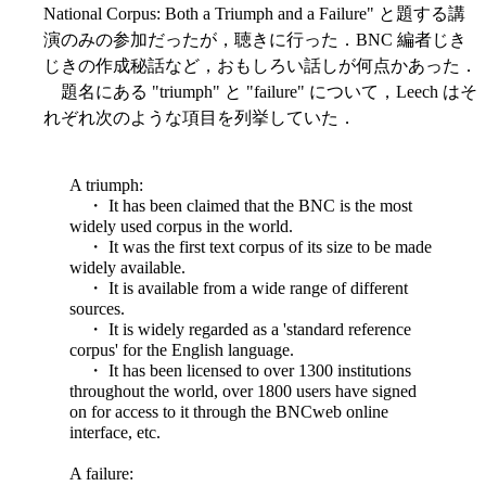
National Corpus: Both a Triumph and a Failure" と題する講
演のみの参加だったが，聴きに行った．BNC 編者じき
じきの作成秘話など，おもしろい話しが何点かあった．
題名にある "triumph" と "failure" について，Leech はそ
れぞれ次のような項目を列挙していた．
A triumph:
・ It has been claimed that the BNC is the most
widely used corpus in the world.
・ It was the first text corpus of its size to be made
widely available.
・ It is available from a wide range of different
sources.
・ It is widely regarded as a 'standard reference
corpus' for the English language.
・ It has been licensed to over 1300 institutions
throughout the world, over 1800 users have signed
on for access to it through the BNCweb online
interface, etc.
A failure: