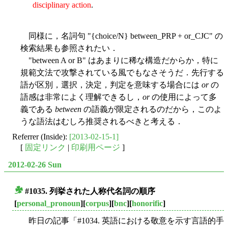
disciplinary action
.
同様に，名詞句 "{choice/N} between_PRP + or_CJC" の
検索結果も参照されたい．
"between A or B" はあまりに稀な構造だからか，特に
規範文法で攻撃されている風でもなさそうだ．先行する
語が区別，選択，決定，判定を意味する場合には
or
の
語感は非常によく理解できるし，
or
の使用によって多
義である
between
の語義が限定されるのだから，このよ
うな語法はむしろ推奨されるべきと考える．
Referrer (Inside):
[2013-02-15-1]
[
固定リンク
|
印刷用ページ
]
2012-02-26 Sun
#1035. 列挙された人称代名詞の順序
■
[
personal_pronoun
][
corpus
][
bnc
][
honorific
]
昨日の記事「#1034. 英語における敬意を示す言語的手