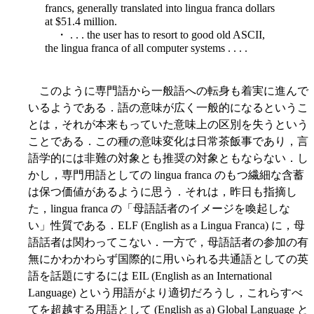
francs, generally translated into lingua franca dollars
at $51.4 million.
・ . . . the user has to resort to good old ASCII,
the lingua franca of all computer systems . . . .
このように専門語から一般語への転身も着実に進んで
いるようである．語の意味が広く一般的になるというこ
とは，それが本来もっていた意味上の区別を失うという
ことである．この種の意味変化は日常茶飯事であり，言
語学的には非難の対象とも推奨の対象ともならない．し
かし，専門用語としての lingua franca のもつ繊細な含蓄
は保つ価値があるように思う．それは，昨日も指摘し
た，lingua franca の「母語話者のイメージを喚起しな
い」性質である．ELF (English as a Lingua Franca) に，母
語話者は関わってこない．一方で，母語話者の参加の有
無にかわかわらず国際的に用いられる共通語としての英
語を話題にするには EIL (English as an International
Language) という用語がより適切だろうし，これらすべ
てを超越する用語として (English as a) Global Language と