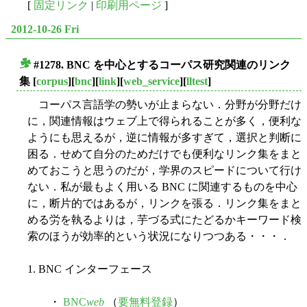
[
固定リンク
|
印刷用ページ
]
2012-10-26 Fri
#1278. BNC を中心とするコーパス研究関連のリンク
■
集
[
corpus
][
bnc
][
link
][
web_service
][
lltest
]
コーパス言語学の勢いが止まらない．分野が分野だけ
に，関連情報はウェブ上で得られることが多く，便利な
ようにも思えるが，逆に情報が多すぎて，選択と判断に
困る．せめて自分のためだけでも便利なリンク集をまと
めておこうと思うのだが，学界のスピードについて行け
ない．私が最もよく用いる BNC に関連するものを中心
に，断片的ではあるが，リンクを張る．リンク集をまと
める労を執るよりは，芋づる式にたどるかキーワード検
索のほうが効率的という状況になりつつある・・・．
1. BNC インターフェース
・
BNC
web
（
要無料登録
）