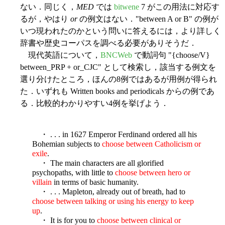
ない．同じく，
MED
では
bitwene
7 がこの用法に対応す
るが，やはり
or
の例文はない．"between A or B" の例が
いつ現われたのかという問いに答えるには，より詳しく
辞書や歴史コーパスを調べる必要がありそうだ．
現代英語について，
BNCWeb
で動詞句 "{choose/V}
between_PRP + or_CJC" として検索し，該当する例文を
選り分けたところ，ほんの8例ではあるが用例が得られ
た．いずれも Written books and periodicals からの例であ
る．比較的わかりやすい4例を挙げよう．
・ . . . in 1627 Emperor Ferdinand ordered all his
Bohemian subjects to
choose between Catholicism or
exile
.
・ The main characters are all glorified
psychopaths, with little to
choose between hero or
villain
in terms of basic humanity.
・ . . . Mapleton, already out of breath, had to
choose between talking or using his energy to keep
up
.
・ It is for you to
choose between clinical or