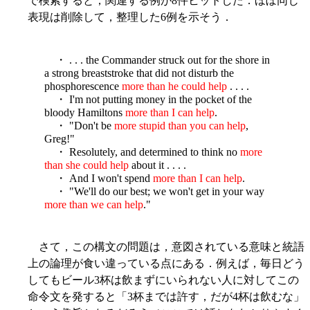
で検索すると，関連する例が8件ヒットした．ほぼ同じ
表現は削除して，整理した6例を示そう．
・ . . . the Commander struck out for the shore in
a strong breaststroke that did not disturb the
phosphorescence
more than he could help
. . . .
・ I'm not putting money in the pocket of the
bloody Hamiltons
more than I can help
.
・ "Don't be
more stupid than you can help
,
Greg!"
・ Resolutely, and determined to think no
more
than she could help
about it . . . .
・ And I won't spend
more than I can help
.
・ "We'll do our best; we won't get in your way
more than we can help
."
さて，この構文の問題は，意図されている意味と統語
上の論理が食い違っている点にある．例えば，毎日どう
してもビール3杯は飲まずにいられない人に対してこの
命令文を発すると「3杯までは許す，だが4杯は飲むな」