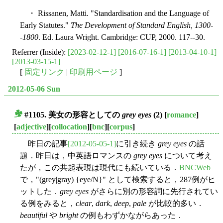
・ Rissanen, Matti. "Standardisation and the Language of
Early Statutes."
The Development of Standard English, 1300-
-1800
. Ed. Laura Wright. Cambridge: CUP, 2000. 117--30.
Referrer (Inside):
[2023-02-12-1]
[2016-07-16-1]
[2013-04-10-1]
[2013-03-15-1]
[
固定リンク
|
印刷用ページ
]
2012-05-06 Sun
#1105. 美女の形容としての
grey eyes
(2)
[
romance
]
■
[
adjective
][
collocation
][
bnc
][
corpus
]
昨日の記事
[2012-05-05-1]
に引き続き
grey eyes
の話
題．昨日は，中英語ロマンスの
grey eyes
について考え
たが，この共起表現は現代にも続いている．
BNCWeb
で，"(grey|gray) {eye/N}" として検索すると，287例がヒ
ットした．
grey eyes
がさらに別の形容詞に先行されてい
る例をみると，
clear
,
dark
,
deep
,
pale
が比較的多い．
beautiful
や
bright
の例もわずかながらあった．