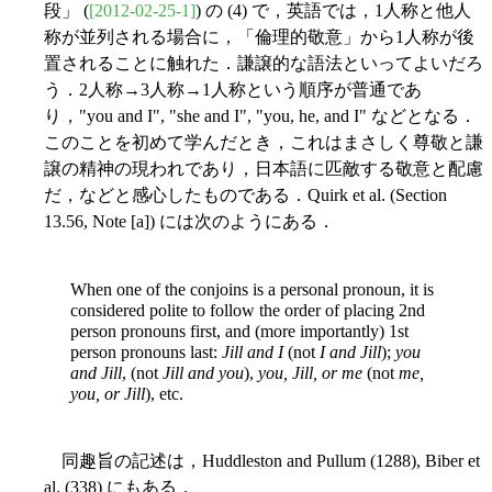
段」 (
[2012-02-25-1]
) の (4) で，英語では，1人称と他人
称が並列される場合に，「倫理的敬意」から1人称が後
置されることに触れた．謙譲的な語法といってよいだろ
う．2人称→3人称→1人称という順序が普通であ
り，"you and I", "she and I", "you, he, and I" などとなる．
このことを初めて学んだとき，これはまさしく尊敬と謙
譲の精神の現われであり，日本語に匹敵する敬意と配慮
だ，などと感心したものである．Quirk et al. (Section
13.56, Note [a]) には次のようにある．
When one of the conjoins is a personal pronoun, it is
considered polite to follow the order of placing 2nd
person pronouns first, and (more importantly) 1st
person pronouns last:
Jill and I
(not
I and Jill
);
you
and Jill
, (not
Jill and you
),
you, Jill, or me
(not
me,
you, or Jill
), etc.
同趣旨の記述は，Huddleston and Pullum (1288), Biber et
al. (338) にもある．