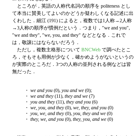
ところが，英語の人称代名詞の順序を politeness とし
て本当に賛美してよいのかどうか疑わしくなる記述に出
くわした．細江 (191) によると，複数では1人称→2人称
→3人称の順序が慣例だという．つまり，"we and you",
"we and they", "we, you, and they" などとなる．これで
は，敬譲にはならないだろう．
ただし，複数主格形について
BNCWeb
で調べたとこ
ろ，そもそも用例が少なく，確かめようがないというの
が実際のところだ．3つの人称の並列される例などは皆
無だった．
・
we and you
(0),
you and we
(0);
・
we and they
(11),
they and we
(7)
・
you and they
(11),
they and you
(6)
・
we, you, and they
(0),
we, they, and you
(0)
・
you, we, and they
(0),
you, they and we
(0)
・
they, we, and you
(0),
they, you, and we
(0)