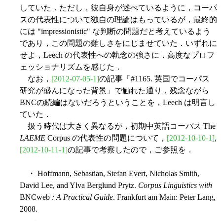
していた．ただし，彼自身が述べているように，コーパ
スの代表性について独自の理論はもっているが，最終的
には "impressionistic" な判断の問題だと考えているよう
であり，この問題の難しさをにじませていた．いずれに
せよ，Leech の代表性への執念の強さに，高度なプロフ
ェッショナリズムを感じた．
なお，
[2012-07-05-1]
の記事「#1165. 英国でコーパス
研究が盛んになった背景」で触れた通り，残念ながら
BNCの続編はないだろうということを，Leech は明言し
ていた．
扱う時代は大きく異なるが，初期中英語コーパス The
LAEME
Corpus の代表性の問題について，
[2012-10-10-1]
,
[2012-10-11-1]
の記事で考察したので，ご参照を．
・ Hoffmann, Sebastian, Stefan Evert, Nicholas Smith,
David Lee, and Ylva Berglund Prytz.
Corpus Linguistics with
BNCweb
: A Practical Guide
. Frankfurt am Main: Peter Lang,
2008.