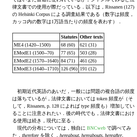
律文書での使用が際だっている．以下は，Rissanen (127)
の Helsinki Corpus による調査結果である（数字は頻度，
カッコ内の数字は1万語当たりの頻度を表わす）．
Statutes
Other texts
ME4 (1420--1500)
68 (60)
621 (31)
EModE1 (1500--70)
77 (65)
503 (28)
EModE2 (1570--1640)
84 (71)
461 (26)
EModE3 (1640--1710)
126 (96)
191 (12)
初期近代英語のあいだ，一般には問題の複合語の頻度
は落ちているが，法律文書においては token 頻度が（そ
して，Rissanen, p. 128 によれば type 頻度も）増加してい
ることに注意されたい．後の時代でも，法律文書におけ
る使用は続き，現代に至る．
現代の分布については，独自に
BNCweb
で調べてみ
た．
therefore
を除く，
hereabout
,
hereabouts
,
hereafter
,