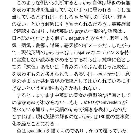
このような例から判断すると，
grey
自体は輝きの有無
を表わす意味を担当していないように思われる．もし担
当しているとすれば，むしろ
pale
寄りの「薄い，輝き
のない」という解釈に引き寄せられるだろう．英英辞書
で確認する限り，現代英語の
grey
の一般的な語感は，
日本語のそれとよく似て，negative だからだ．老年，陰
気，病気，憂鬱，退屈，悪天候のイメージだ．したがっ
て，現代英語の
grey eyes
は，negative なニュアンスを特
に含意しない読みを求めるとするならば，純粋に色とし
ての「灰色」あるいは「青みのいくぶん混じった灰色」
を表わすものと考えられる．あるいは，
grey eyes
は，意
味の薄まった共起表現の伝統として用いられているにす
ぎないという可能性もあるかもしれない．
すると，ますます中英語の美女の典型的な描写として
の
grey eyes
がわからない．もし，
MED
や Silverstein が
述べている通り，中英語の
grey
が輝きを表わしたのだ
とすれば，現代英語の輝きのない
grey
は180度の意味変
化を経たことになる．
色は gradation を描くものであり，かつて覆っていた