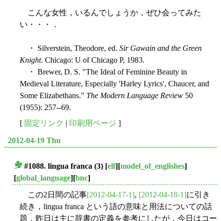
こんな女性，いるんでしょうか，ぜひ会ってみた
い・・・．
・ Silverstein, Theodore, ed.
Sir Gawain and the Green
Knight
. Chicago: U of Chicago P, 1983.
・ Brewer, D. S. "The Ideal of Feminine Beauty in
Medieval Literature, Especially 'Harley Lyrics', Chaucer, and
Some Elizabethans."
The Modern Language Review
50
(1955): 257--69.
[
固定リンク
|
印刷用ページ
]
2012-04-19 Thu
#1088.
lingua franca
(3)
[
elf
][
model_of_englishes
]
■
[
global_language
][
bnc
]
この2日間の記事
[2012-04-17-1]
,
[2012-04-18-1]
に引き
続き，lingua franca という語の意味と用法についての話
題．昨日は主に辞書の定義を参考にしたが，今日はコー