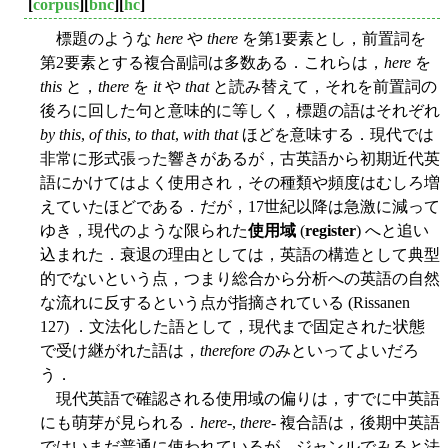
[
corpus
][
bnc
][
hc
]
標題のような
here
や
there
を第1要素とし，前置詞を
第2要素とする複合副詞は多数ある．これらは，
here
を
this
と，
there
を
it
や
that
と読み替えて，それを前置詞の
後ろに回した句と意味的に等しく，標題の語はそれぞれ
by this
,
of this
,
to that
,
with that
ほどを意味する．現代では
非常に形式張った響きがあるが，古英語から初期近代英
語にかけてはよく使用され，その種類や頻度はむしろ増
えていたほどである．だが，17世紀以降は急激に減って
ゆき，現代のような限られた
使用域
(
register
) へと追い
込まれた．衰退の理由としては，英語の構造として典型
的でないという点，つまり総合から分析への英語の自然
な流れに反するという点が指摘されている (Rissanen
127) ．文法化した語として，現代まで固定された状態
で受け継がれた語は，
therefore
のみといってよいだろ
う．
現代英語で確認される使用域の偏りは，すでに中英語
にも萌芽が見られる．
here
-,
there
- 複合語は，後期中英語
ではいまだ普通に使われているが，ジャンルでみると法