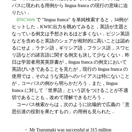
パスに現われる用例から lingua franca の現行の意味に迫
りたい．
BNCWeb
で "lingua franca" を単純検索すると，34例が
ヒットした．KWIC出力を眺めてみると，英語が主題と
なっている例文は予想されるほど多くない．ピジン英語
などを含めると英語のシェアが相対的に高いことは認め
るにせよ，ラテン語，ギリシア語，フランス語，スワヒ
リ語などの諸言語に関する例文も決して少なくない．昨
日は学習者用英英辞書が，lingua franca の例文において
英語びいきであることを見たが，現行の lingua franca の
使用では，そのような英語へのバイアスは特にないこと
が，コーパスの例から明らかだろう．また，lingua
franca に対して「世界語」という訳をつけることが不適
切であることも，改めて理解できるだろう．
コーパス検索からは，次のように比喩的で広義の「意
思伝達の役割を果たすもの」の用例も見られた．
・ Mr Tsurumaki was successful at 315 million