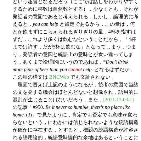
という趣旨となるだろう（ここでは話しをわかりやすく
するために杯数は自然数とする）．少なくとも，それが
発話者の意図であると考えられる．しかし，論理的に考
えると，
you can help
と肯定であるから，この量は，何
とか飲まずにこらえられるぎりぎりの量，4杯を指すは
ずだ．これより多くは飲むなということだから，「4杯
までは許す，だが5杯は飲むな」となってしまう．つま
り，発話者の意図と統語上の意味とが食い違ってしま
う．あくまで論理的にいうのであれば，*
Don't drink
more pints of beer than you
cannot
help.
となるはずだが，
この種の構文は
BNCWeb
でも文証されない．
理屈で言えば上記のようになるが，後者の意図で当該
の文を発する機会はほとんどないと想像され，語用的に
混乱が生じることはないだろう．また，
[2011-12-03-1]
の記事「#950.
Be it never so humble, there's no place like
home.
(3)」で見たように，肯定でも否定でも意味が変わ
らないという，にわかには信じられないような統語構造
が確かに存在する．とすると，標題の統語構造が許容さ
れる語用論的，統語意味論的な余地はあるということに