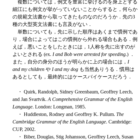
複数については，例文を豊富に挙げるのを身上とする
細江にも例文が挙がっていないことからすると，何らか
の規範文法書から取ってきたものなのだろうか．先の3
種の大型英文法書にも言及がない．
単数についても，先に示した順序はあくまで慣例であ
り，場合によってはこの慣例から外れる場合もある．例
えば，悪いことをしたときには，1人称を先に出すのが
よいとされる (ex.
I and Bob were arrested for speeding.
) ．
また，自分の身分のほうが明らかに上の場合には，
I
and my children
や
I and my dog
も当然ありうる．慣用は
あるとしても，最終的にはケースバイケースだろう．
・ Quirk, Randolph, Sidney Greenbaum, Geoffrey Leech,
and Jan Svartvik.
A Comprehensive Grammar of the English
Language
. London: Longman, 1985.
・ Huddleston, Rodney and Geoffrey K. Pullum.
The
Cambridge Grammar of the English Language
. Cambridge:
CUP, 2002.
・ Biber, Douglas, Stig Johansson, Geoffrey Leech, Susan