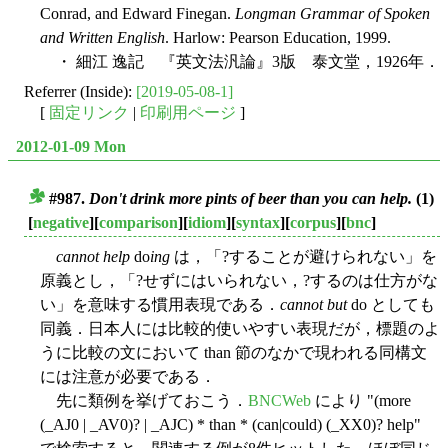
Conrad, and Edward Finegan.
Longman Grammar of Spoken
and Written English
. Harlow: Pearson Education, 1999.
・ 細江 逸記 『英文法汎論』3版 泰文堂，1926年．
Referrer (Inside):
[2019-05-08-1]
[
固定リンク
|
印刷用ページ
]
2012-01-09 Mon
#987.
Don't drink more pints of beer than you can help.
(1)
■
[
negative
][
comparison
][
idiom
][
syntax
][
corpus
][
bnc
]
cannot help
do
ing
は，「?することが避けられない」を
原義とし，「?せずにはいられない，?するのは仕方がな
い」を意味する慣用表現である．
cannot but
do としても
同義．日本人には比較的使いやすい表現だが，標題のよ
うに比較の文において than 節のなかで現われる同構文
には注意が必要である．
先に類例を挙げておこう．
BNCWeb
により "(more
(_AJ0 | _AV0)? | _AJC) * than * (can|could) (_XX0)? help"