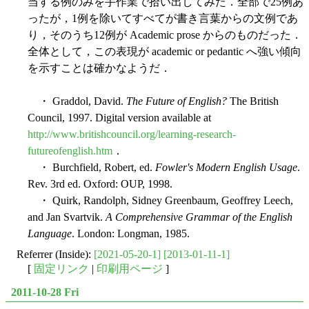
当する例のみを手作業で拾い出してみた．全部で25例あ
ったが，1例を除いてすべてが書き言葉からの文例であ
り，そのうち12例が Academic prose からのものだった．
全体として，この表現が academic or pedantic へ強い傾向
を示すことは確かなようだ．
・ Graddol, David.
The Future of English?
The British
Council, 1997. Digital version available at
http://www.britishcouncil.org/learning-research-
futureofenglish.htm
．
・ Burchfield, Robert, ed.
Fowler's Modern English Usage
.
Rev. 3rd ed. Oxford: OUP, 1998.
・ Quirk, Randolph, Sidney Greenbaum, Geoffrey Leech,
and Jan Svartvik.
A Comprehensive Grammar of the English
Language
. London: Longman, 1985.
Referrer (Inside):
[2021-05-20-1]
[2013-01-11-1]
[
固定リンク
|
印刷用ページ
]
2011-10-28 Fri