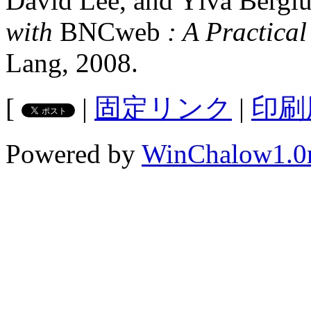
David Lee, and Ylva Bergl
with
BNCweb
: A Practica
Lang, 2008.
[
|
固定リンク
|
印刷
Powered by
WinChalow1.0