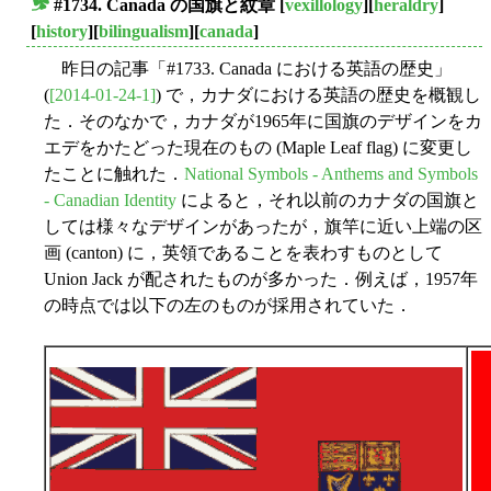
#1734. Canada の国旗と紋章
[
vexillology
][
heraldry
]
■
[
history
][
bilingualism
][
canada
]
昨日の記事「#1733. Canada における英語の歴史」
(
[2014-01-24-1]
) で，カナダにおける英語の歴史を概観し
た．そのなかで，カナダが1965年に国旗のデザインをカ
エデをかたどった現在のもの (Maple Leaf flag) に変更し
たことに触れた．
National Symbols - Anthems and Symbols
- Canadian Identity
によると，それ以前のカナダの国旗と
しては様々なデザインがあったが，旗竿に近い上端の区
画 (canton) に，英領であることを表わすものとして
Union Jack が配されたものが多かった．例えば，1957年
の時点では以下の左のものが採用されていた．