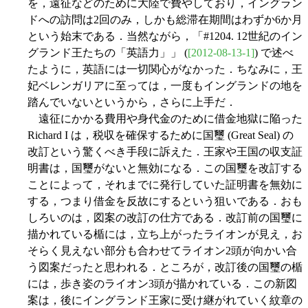
を，遠征などのために大陸で費やしており，イングラン
ドへの訪問は2回のみ，しかも総滞在期間はわずか6か月
という始末である．当然ながら，「#1204. 12世紀のイン
グランド王たちの「英語力」」 (
[2012-08-13-1]
) で述べ
たように，英語には一切関心がなかった．ちなみに，王
妃ベレンガリアに至っては，一度もイングランドの地を
踏んでいないというから，さらに上手だ．
遠征にかかる費用や身代金のために借金地獄に陥った
Richard I は，税収を確保するために国璽 (Great Seal) の
改訂という驚くべき手段に訴えた．王家や王国の収支証
明書は，国璽がないと無効になる．この国璽を改訂する
ことによって，それまでに発行していた証明書を無効に
する，つまり借金を反故にするという狙いである．おも
しろいのは，図案の改訂の仕方である．改訂前の国璽に
描かれている楯には，立ち上がったライオンが見え，お
そらく見えない部分も合わせてライオン2頭が向かい合
う図案だったと思われる．ところが，改訂後の国璽の楯
には，歩き姿のライオン3頭が描かれている．この新図
案は，後にイングランド王家に受け継がれていく紋章の