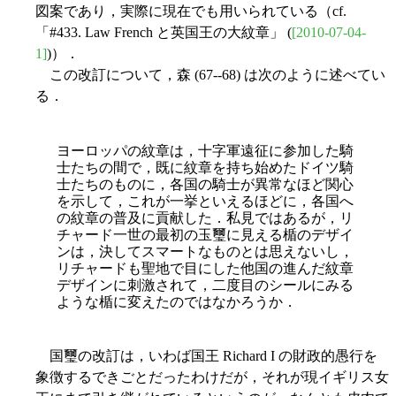
図案であり，実際に現在でも用いられている（cf.
「#433. Law French と英国王の大紋章」 (
[2010-07-04-
1]
)）．
この改訂について，森 (67--68) は次のように述べてい
る．
ヨーロッパの紋章は，十字軍遠征に参加した騎
士たちの間で，既に紋章を持ち始めたドイツ騎
士たちのものに，各国の騎士が異常なほど関心
を示して，これが一挙といえるほどに，各国へ
の紋章の普及に貢
献した．私見ではあるが，リ
チャード一世の最初の玉璽に見える楯のデザイ
ンは，決してスマートなものとは思えないし，
リチャードも聖地で目にした他国の進んだ紋章
デザインに刺激されて，二度目のシールにみる
ような楯に変えたのではなかろうか．
国璽の改訂は，いわば国王 Richard I の財政的愚行を
象徴するできごとだったわけだが，それが現イギリス女