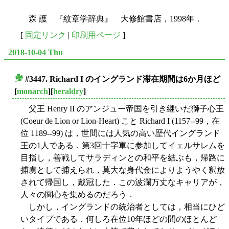
森 護 『紋章学辞典』 大修館書店，1998年．
[
固定リンク
|
印刷用ページ
]
2018-10-04 Thu
#3447. Richard I のイングランド滞在期間は6か月ほど
■
[
monarch
][
heraldry
]
父王 Henry II のアンジュー帝国を引き継いだ獅子心王
(Coeur de Lion or Lion-Heart) こと Richard I (1157--99，在
位 1189--99) は，世間には人気の高い歴代イングランド
王の1人である．第3回十字軍に参加してイェルサレムを
目指し，善戦してサラディンとの和平を結ぶも，帰路に
捕虜として捕えられ，莫大な身代金によりようやく釈放
されて帰国し，戴冠した．この波瀾万丈なキャリアが，
人々の関心を集めるのだろう．
しかし，イングランドの統治者としては，相当にひど
いタイプである．何しろ在位10年ほどの間のほとんど