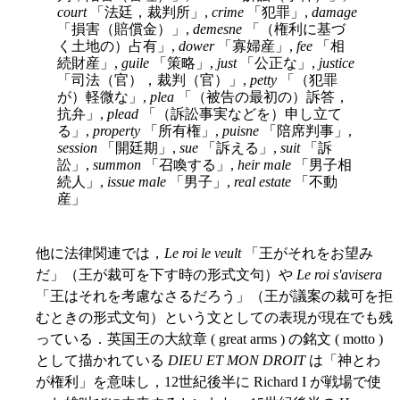
court
「法廷，裁判所」,
crime
「犯罪」,
damage
「損害（賠償金）」,
demesne
「（権利に基づ
く土地の）占有」,
dower
「寡婦産」,
fee
「相
続財産」,
guile
「策略」,
just
「公正な」,
justice
「司法（官），裁判（官）」,
petty
「（犯罪
が）軽微な」,
plea
「（被告の最初の）訴答，
抗弁」,
plead
「（訴訟事実などを）申し立て
る」,
property
「所有権」,
puisne
「陪席判事」,
session
「開廷期」,
sue
「訴える」,
suit
「訴
訟」,
summon
「召喚する」,
heir male
「男子相
続人」,
issue male
「男子」,
real estate
「不動
産」
他に法律関連では，
Le roi le veult
「王がそれをお望み
だ」（王が裁可を下す時の形式文句）や
Le roi s'avisera
「王はそれを考慮なさるだろう」（王が議案の裁可を拒
むときの形式文句）という文としての表現が現在でも残
っている．英国王の大紋章 ( great arms ) の銘文 ( motto )
として描かれている
DIEU ET MON DROIT
は「神とわ
が権利」を意味し，12世紀後半に Richard I が戦場で使