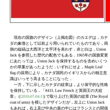
現在の国旗のデザイン（上掲右図）のカエデは，カナ
ダの象徴として以前より用いられていたものであり，両
側の縦縞は大西洋と太平洋を表わす．赤と白は，Union
Jack を参照した歴代の配色でもある．1965年の国旗変更
にあたっては，Union Jack を保持するものを含めいくつ
かの草案があったようだ．いずれにせよ，Maple Leaf
flag の採用により，カナダ国民のイギリスからの独立意
識はいっそう高まることになった．
一方，下に示したカナダの紋章は，より保守的な性格
を保持している．「#433. Law French と英国王の大紋
章」 (
[2010-07-04-1]
) で取り上げた英国の紋章 (The Royal
coat of arms) を模したデザインだが，左上に Union Jack
もあれば，右上及び中央の盾の中にはフランスとの関係