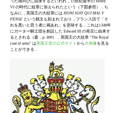
った雄叫びに由来するといわれ，15世紀後半の Henry
VI の時代に紋章に加えられたという（下図参照）．ち
なみに，英国王の大紋章には
HONI SOIT QUI MAL Y
PENSE
という銘文も刻まれており，フランス語で「そ
れを悪いと思う者に禍あれ」を意味する．これは1348年
にガーター騎士団を創設した Edward III の発言に由来す
るとされる（森，p. 409）．英国王の大紋章 "The Royal
coat of arms" は
英国王室の公式サイト
から
大画像
を見る
ことができる．