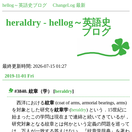
hellog～英語史ブログ
ChangeLog 最新
heraldry -
hellog～英語史
ブログ
最終更新時間: 2026-07-15 01:27
2019-11-01 Fri
#3840. 紋章（学）
[
heraldry
]
■
西洋における
紋章
(coat of arms, armorial bearings, arms)
を対象とした研究を
紋章学
(
heraldry
) という．15世紀に
始まったこの学問は現在まで連綿と続いてきているが，
研究対象となる紋章とは何かという定義の問題を巡って
は，万人が一致する答えはない．『紋章学辞典』を著わ