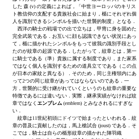
した 森 (v) の定義によれば，「中世ヨーロッパのキリス
ト教信仰の支配する貴族社会に始まり，楯にそれぞれ個
人を識別できるシンボルを描いた世襲的制度」となる．
西洋の騎士の戦場での出で立ちは，甲冑に身を固めた
完全武装である．お互いに顔も認識できない状況にあっ
て，楯に描かれたシンボルをもって彼我の識別手段とし
たのが紋章の起源である．したがって，紋章とは，第一
に騎士である（準）貴族に属する制度であり，また家系
ではなく個人を識別するための道具立てである（この点
が日本の家紋と異なる）．そのため，同じ主権領内にあ
って2つの同じ紋章があってはならないのである．一
方，世襲的に受け継がれていくというのも紋章の重要な
特徴であるには違いない．実際，継承実績がなければ紋
章ではなく
エンブレム
(emblem) とみなされるにすぎな
い．
紋章は11世紀初頭にドイツで始まったといわれる．紋
章の普及に貢献したのは，馬上槍試合 (joust) である．そ
こでは，騎士は自らの楯形紋章の描かれた陣羽織