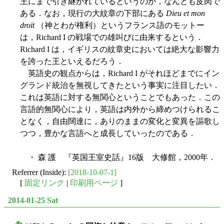
王にまで引き継がれているというのが，なんとも皮肉で
ある．なお，現行の大紋章の下部にある
Dieu et mon
droit
（神とわが権利）というフランス語のモットー
は，Richard I の戦場での雄叫びに由来するという．
Richard I は，イギリスの紋章史においては絶大な影響力
を誇った王といえるだろう．
英語史の観点からは，Richard I がそれほどまでにイン
グランド統治を無視してきたという事実に注目したい．
これは英語に対する無関心ということでもあった．この
言語的無関心により，英語は内外から締めつけられるこ
となく，自由闊達に，ありのままの変化と変異を謳歌し
つつ，豊かな言語へと成長していったのである．
・ 森 護 『英国王室史話』16版 大修館，2000年．
Referrer (Inside):
[2018-10-07-1]
[
固定リンク
|
印刷用ページ
]
2014-01-25 Sat