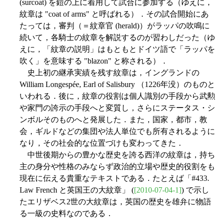
(surcoat) を鎧の上に着用して試合に参加する（ゆえに，
紋章は "coat of arms" と呼ばれる）．その試合開始にあ
たっては，審判（＝紋章官 (herald)）がラッパの吹鳴に
続いて，各騎士の紋章を解説するのが習わしだった（ゆ
えに，「紋章の説明」はもともとドイツ語で「ラッパを
吹く」を意味する "blazon" と称される）．
史上初の継承実績を残す紋章は，イングランドの
William Longespée, Earl of Salisbury （1226年没）のものと
いわれる．後に，紋章の役割は個人識別の手段から武勲
や家門の誇示の手段へと変質し，さらにステータス・シ
ンボルそのものへと発展した．また，国家，都市，教
会，ギルドなどの集団や法人単位でも所有されるように
なり，その社会的な位置づけも変わってきた．
中世後期からの豊かな歴史を誇る西洋の紋章は，持ち
主の身分や性格のみならず政治的立場や歴史的役割をも
現在に伝える貴重なテキストである．たとえば「#433.
Law French と英国王の大紋章」 (
[2010-07-04-1]
) で示し
たエリザベス2世の大紋章は，英国の歴史を雄弁に物語
る一級の史料なのである．