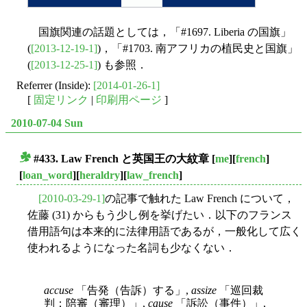
国旗関連の話題としては，「#1697. Liberia の国旗」
(
[2013-12-19-1]
)，「#1703. 南アフリカの植民史と国旗」
(
[2013-12-25-1]
) も参照．
Referrer (Inside):
[2014-01-26-1]
[
固定リンク
|
印刷用ページ
]
2010-07-04 Sun
#433. Law French と英国王の大紋章
[
me
][
french
]
■
[
loan_word
][
heraldry
][
law_french
]
[2010-03-29-1]
の記事で触れた Law French について，
佐藤 (31) からもう少し例を挙げたい．以下のフランス
借用語句は本来的に法律用語であるが，一般化して広く
使われるようになった名詞も少なくない．
accuse
「告発（告訴）する」,
assize
「巡回裁
判；陪審（審理）」,
cause
「訴訟（事件）」,