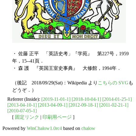
・ 佐藤 正平 「英語史考」『学苑』 第227号，1959
年，15--41頁．
・ 森 護 『英国王室史事典』 大修館，1994年．
（後記 2018/09/29(Sat)：Wikipedia より
こちらの SVG
も
どうぞ．）
Referrer (Inside):
[2019-11-01-1]
[2018-10-04-1]
[2014-01-25-1]
[2013-04-10-1]
[2013-04-09-1]
[2012-09-18-1]
[2011-02-21-1]
[2010-07-05-1]
[
固定リンク
|
印刷用ページ
]
Powered by
WinChalow1.0rc4
based on
chalow