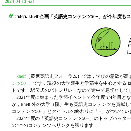
2024-04-13 Sat
#5465. khelf 企画「英語史コンテンツ50+」が今年度
■
khelf
（慶應英語史フォーラム）では，学びの意欲が高ま
ンツ50+」
です．現役の大学院生と学部生を中心とする kh
トです．駅伝式のバトンリレーなので途中で息切れして
2021年度に始まった季節イベントで今年度で4年目とな
が，khelf 外の大学（院）生も英語史コンテンツを貢
コンテンツ50+」とタイトルの終わりに「+」がついてい
2024年度の「英語史コンテンツ50+」のトップバッターは，
の4本のコンテンツへリンクを張ります．