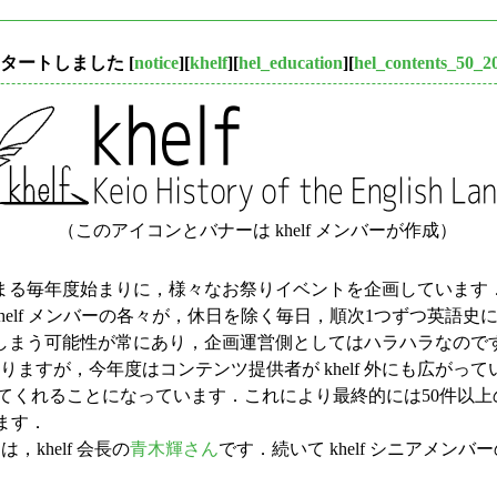
もスタートしました
[
notice
][
khelf
][
hel_education
][
hel_contents_50_2
（このアイコンとバナーは khelf メンバーが作成）
る毎年度始まりに，様々なお祭りイベントを企画しています．
elf メンバーの各々が，休日を除く毎日，順次1つずつ英語史に関す
しまう可能性が常にあり，企画運営側としてはハラハラなので
りますが，今年度はコンテンツ提供者が khelf 外にも広が
献してくれることになっています．これにより最終的には50件
ます．
khelf 会長の
青木輝さん
です．続いて khelf シニアメ