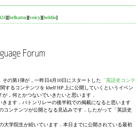
024
][
helkatsu
][
voicy
][
heldio
]
その第1弾が，一昨日4月10日にスタートした
「英語史コンテ
るコンテンツを khelf HP 上に公開していくというイベン
すが，何とかつないでいきたいと思います．
っていきます．バトンリレーの後半戦での掲載になると思います
以上のコンテンツが公開となる見込みです．したがって「英語史
ンバーの大学院生が続いています．本日までに公開されている最初