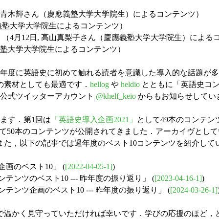
日, 青木輝さん（慶應義塾大学大学院生）によるコンテンツ）
慶應義塾大学大学院生によるコンテンツ）
」
（4月12日, 高山真梨子さん（慶應義塾大学大学院生）による
應義塾大学大学院生によるコンテンツ）
年度に英語史に初めて触れる読者を意識した導入的な話題が多
の素材としても最適です．
hellog
や
heldio
とともに「英語史コン
 の公式ツイッターアカウント
@khelf_keio
からもお知らせしてい
ます．第1回は
「英語史導入企画2021」
として49本のコンテン
て50本のコンテンツが公開されてきました．アーカイヴとし
また，以下の記事では過年度のベスト10コンテンツを紹介して
企画のベスト10」 (
[2022-04-05-1]
)
コンテンツのベスト10 --- 昨年度の振り返り」 (
[2023-04-16-1]
)
コンテンツ企画のベスト10 --- 昨年度の振り返り」 (
[2024-03-26-1]
温かく見守っていただければ幸いです．学びの応援のほど，