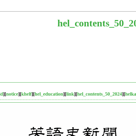
hel_contents_50_2
ld
][
notice
][
khelf
][
hel_education
][
link
][
hel_contents_50_2024
][
helka