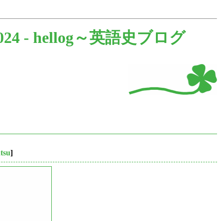
024 -
hellog～英語史ブログ
tsu
]