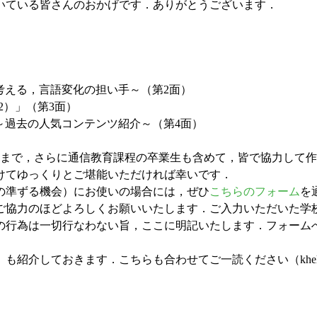
いている皆さんのおかげです．ありがとうございます．
ogy から考える，言語変化の担い手～（第2面）
t 2）」（第3面）
！ ～過去の人気コンテンツ紹介～（第4面）
まで，さらに通信教育課程の卒業生も含めて，皆で協力して作
けてゆっくりとご堪能いただければ幸いです．
の準ずる機会）にお使いの場合には，ぜひ
こちらのフォーム
を
協力のほどよろしくお願いいたします．ご入力いただいた学校名・
行為は一切行なわない旨，ここに明記いたします．フォームへの入
介しておきます．こちらも合わせてご一読ください（khelf 