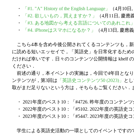
・
「#1. "A" History of the English Language」
（4月10
・
「#2. 欲しいもの，買えますか？」
（4月11日, 
・
「#3. ある地図から考える言語についてのあれこれ
・
「#4. iPhoneはスマホになるか？」
（4月13日, 慶
こちら4本を含め今後公開されてくるコンテンツも，新
に読める短いエッセイで，「英語史」を日常化するため
だければ幸いです．日々のコンテンツ公開情報は khelf
ください．
前述の通り，本イベントの実施は，今回で4年目となり
ンテンツが，第3回は
「英語史コンテンツ50 (2023)」
とし
取がまだ足りないという方は，そちらもご覧ください．
・ 2021年度のベスト10：「#4726. 昨年度のコンテンツ
・ 2022年度のベスト10：「#5102. 2022年度の英語史
・ 2023年度のベスト10：「#5447. 2023年度の英語史
学生による英語史活動の一環としてのイベントですので