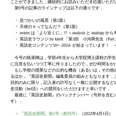
ことができました．継続的にお読みいただき応援いただ
第9号の記事のラインナップは以下の通りです．
・ 息づかいの風景（第1面）
・ 天候の it ってなんだ？（第1面）
・ nearer は「より近くに」!? ～analysis と anal
・ 英語史ラウンジ by khelf 「第3回 小河舜先生（Par
・ 英語史コンテンツ50+ -2024- が始まっています
今号の執筆陣は，学部4年生から大学院博士課程の学生
に注意を払いつつ丁寧に作りましたので，ぜひ時間をか
もし学校の授業などの公的な機会（あるいは，その他
るほか，『英語史新聞』編集委員の励みともなります．ご
目的のみに限り，記入者の許可なく一般に公開するなどの
史活動（hel活）への賛同をいただけますと幸いです．
最後に『英語史新聞』のバックナンバー（号外を含む）も紹
す）．
・
『英語史新聞』第1号（創刊号）
（2022年4月1日）