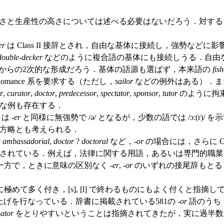
さと生産性の高さについては述べる必要はないだろう．対する 
er
は Class II 接辞とされ，自由な基体に接続し，強勢な
double-decker
などのように複合語の基体にも接続しうる．自由
からの2次的な形成だろう．基体の語源も選ばず，本来語の
fis
Romance 系を要求する（ただし，
sailor
などの例外はある）．ま
r
,
curator
,
doctor
,
predecessor
,
spectator
,
sponsor
,
tutor
のように拘
な例も存在する．
は -
er
と同様に無強勢で /ə/ となるが，少数の語では /ɔː(r)/ を示す
方略とも考えられる．
?
ambassadorial
,
doctor
?
doctoral
など，-
or
の場合には，さらに C
されている．例えば，法律に関する用語，あるいは専門的職業
．一方で，ときに意味の区別なく -
er
, -
or
のいずれの接尾辞もと
のに極めて多く付き，[s], [l] で終わるものにもよく付くと指摘
た数え上げを行なっている．辞書に掲載されている581の -
or
語のうち
-
ator
をとりやすいということは指摘されてきたが，実に過半数が