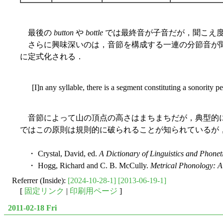
最後の
button
や
bottle
では最終音が子音だが，聞こえ
さらに興味深いのは，音節を構成する一連の分節音が聞こえ度に関するあ
に定式化される．
[I]n any syllable, there is a segment constituting a sonority
音節によって山の頂点の高さはまちまちだが，典型的に「谷
ではこの原則は規則的に破られることが知られているが，
・ Crystal, David, ed.
A Dictionary of Linguistics and Phoneti
・ Hogg, Richard and C. B. McCully.
Metrical Phonology: 
Referrer (Inside):
[2024-10-28-1]
[2013-06-19-1]
[
固定リンク
|
印刷用ページ
]
2011-02-18 Fri