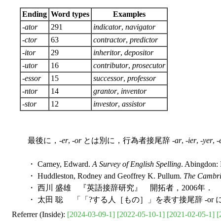
Ending
Word types
Examples
-
ator
291
indicator
,
navigator
-
ctor
63
contractor
,
predictor
-
itor
29
inheritor
,
depositor
-
utor
16
contributor
,
prosecutor
-
essor
15
successor
,
professor
-
ntor
14
grantor
,
inventor
-
stor
12
investor
,
assistor
最後に，-
er
, -
or
とは別に，行為者接尾辞 -
ar
, -
ier
, -
yer
, -
・ Carney, Edward.
A Survey of English Spelling
. Abingdon: 
・ Huddleston, Rodney and Geoffrey K. Pullum.
The Cambri
・ 西川 盛雄 『英語接辞研究』 開拓者，2006年．
・ 太田 聡 「「?する人［もの］」を表す接尾辞 -or に
Referrer (Inside):
[2024-03-09-1]
[2022-05-10-1]
[2021-02-05-1]
[