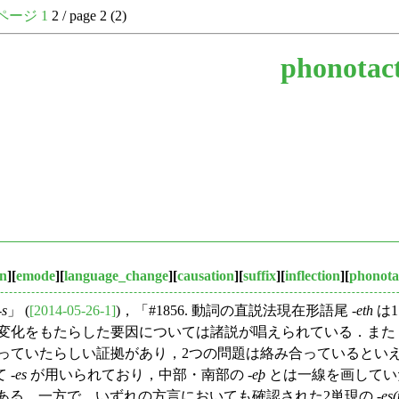
ページ
1
2 / page 2 (2)
phonotact
on
][
emode
][
language_change
][
causation
][
suffix
][
inflection
][
phonota
-
s
」 (
[2014-05-26-1]
)，「#1856. 動詞の直説法現在形語尾 -
eth
は1
をもたらした要因については諸説が唱えられている．また，「#1
っていたらしい証拠があり，2つの問題は絡み合っているとい
 -
es
が用いられており，中部・南部の -
eþ
とは一線を画してい
る．一方で，いずれの方言においても確認された2単現の -
es(