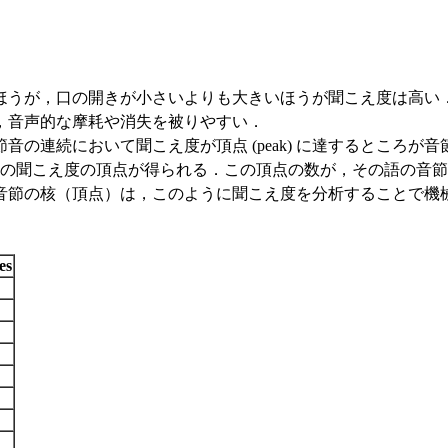
うが，口の開きが小さいよりも大きいほうが聞こえ度は高い
，音声的な摩耗や消失を被りやすい．
おいて聞こえ度が頂点 (peak) に達するところが音節の核 (sy
上の聞こえ度の頂点が得られる．この頂点の数が，その語の音
音節の核（頂点）は，このように聞こえ度を分析することで機
es