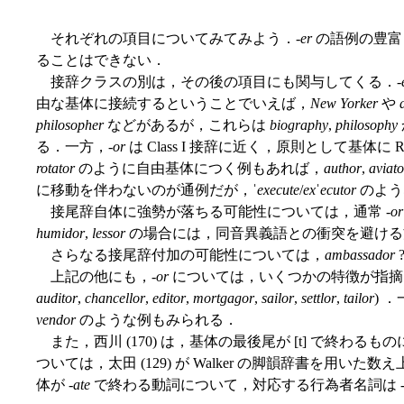
それぞれの項目についてみてみよう．-
er
の語例の豊富
ることはできない．
接辞クラスの別は，その後の項目にも関与してくる．-
由な基体に接続するということでいえば，
New Yorker
や
philosopher
などがあるが，これらは
biography
,
philosophy
る．一方，-
or
は Class I 接辞に近く，原則として基体に 
rotator
のように自由基体につく例もあれば，
author
,
aviato
に移動を伴わないのが通例だが，
ˈexecute
/
exˈecutor
のよう
接尾辞自体に強勢が落ちる可能性については，通常 -
or
humidor
,
lessor
の場合には，同音異義語との衝突を避ける
さらなる接尾辞付加の可能性については，
ambassador
上記の他にも，-
or
については，いくつかの特徴が指摘
auditor
,
chancellor
,
editor
,
mortgagor
,
sailor
,
settlor
,
tailor
) 
vendor
のような例もみられる．
また，西川 (170) は，基体の最後尾が [t] で終わるも
ついては，太田 (129) が Walker の脚韻辞書を用い
体が -
ate
で終わる動詞について，対応する行為者名詞は 