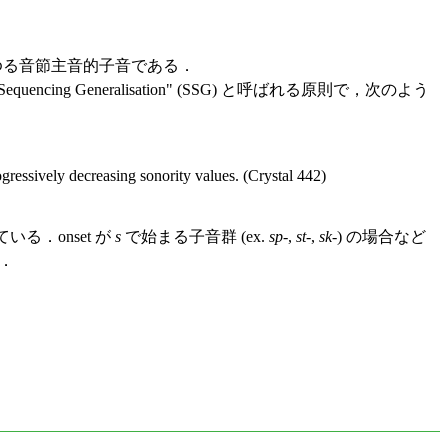
ゆる音節主音的子音である．
 Generalisation" (SSG) と呼ばれる原則で，次のよう
ogressively decreasing sonority values. (Crystal 442)
．onset が
s
で始まる子音群 (ex.
sp
-,
st
-,
sk
-) の場合など
．