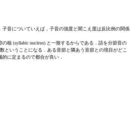
．子音についていえば，子音の強度と聞こえ度は反比例の関係
llabic nucleus) と一致するからである．語を分節音の
節数ということになる．ある音節と隣あう音節との境目がどこ
械的に定まるので都合が良い．