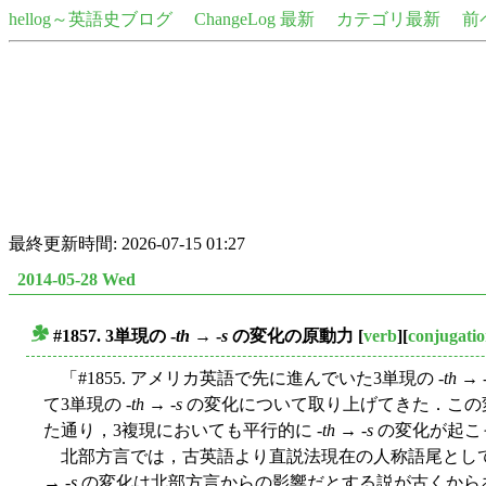
hellog～英語史ブログ
ChangeLog 最新
カテゴリ最新
前
最終更新時間: 2026-07-15 01:27
2014-05-28 Wed
#1857. 3単現の -
th
→ -
s
の変化の原動力
[
verb
][
conjugati
■
「#1855. アメリカ英語で先に進んでいた3単現の -
th
→ 
て3単現の -
th
→ -
s
の変化について取り上げてきた．この変化
た通り，3複現においても平行的に -
th
→ -
s
の変化が起こ
北部方言では，古英語より直説法現在の人称語尾として
→ -
s
の変化は北部方言からの影響だとする説が古くからあ