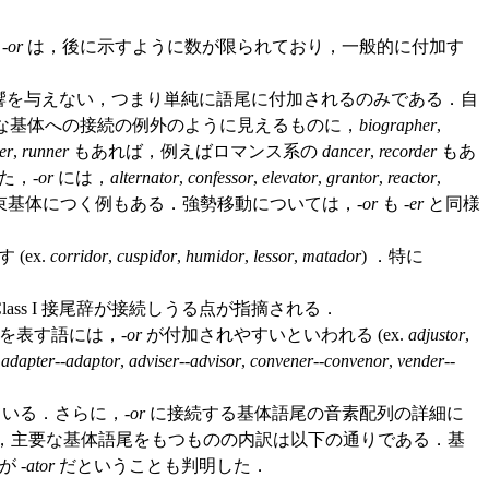
-
or
は，後に示すように数が限られており，一般的に付加す
どに影響を与えない，つまり単純に語尾に付加されるのみである．自
な基体への接続の例外のように見えるものに，
biographer
,
her
,
runner
もあれば，例えばロマンス系の
dancer
,
recorder
もあ
た，-
or
には，
alternator
,
confessor
,
elevator
,
grantor
,
reactor
,
束基体につく例もある．強勢移動については，-
or
も -
er
と同様
 (ex.
corridor
,
cuspidor
,
humidor
,
lessor
,
matador
) ．特に
lass I 接尾辞が接続しうる点が指摘される．
を表す語には，-
or
が付加されやすいといわれる (ex.
adjustor
,
る
adapter
--
adaptor
,
adviser
--
advisor
,
convener
--
convenor
,
vender
--
している．さらに，-
or
に接続する基体語尾の音素配列の詳細に
，主要な基体語尾をもつものの内訳は以下の通りである．基
 -
ator
だということも判明した．