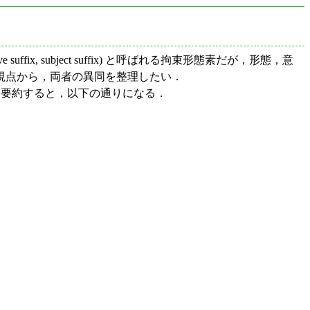
ffix, subject suffix) と呼ばれる拘束形態素だが，形態，意
視点から，両者の異同を整理したい．
てみたところを要約すると，以下の通りになる．