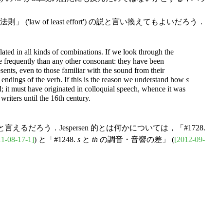
aw of least effort') の説と言い換えてもよいだろう．
lated in all kinds of combinations. If we look through the
frequently than any other consonant: they have been
sents, even to those familiar with the sound from their
 endings of the verb. If this is the reason we understand how
s
; it must have originated in colloquial speech, whence it was
writers until the 16th century.
的な説と言えるだろう．Jespersen 的とは何かについては，「#1728.
11-08-17-1]
) と「#1248.
s
と
th
の調音・音響の差」 (
[2012-09-