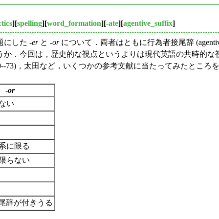
tics
][
spelling
][
word_formation
][
-ate
][
agentive_suffix
]
題にした -
er
と -
or
について．両者はともに行為者接尾辞 (agentive su
うか．今回は，歴史的な視点というよりは現代英語の共時的な
um (1698)，西川 (170--73)，太田など，いくつかの参考文献に当たっ
-
or
ない
e 系に限る
限らない
I 接尾辞が付きうる