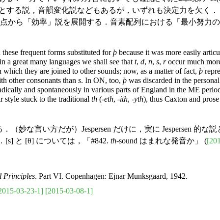
とする説，音韻変化説などもあるが，いずれも決定力を欠く．
の観点から「効率」説を展開する．音素配列における「最小努力の法則」 ('l
 these frequent forms substituted for
þ
because it was more easily articu
in a great many languages we shall see that
t
,
d
,
n
,
s
,
r
occur much more 
h
which they are joined to other sounds; now, as a matter of fact,
þ
repre
ith other consonants than
s
. In ON, too,
þ
was discarded in the personal
dically and spontaneously in various parts of England in the ME period
 style stuck to the traditional
th
(-
eth
, -
ith
, -
yth
), thus Caxton and prose 
も通じる．（妙な言い方だが）Jespersen だけに，実に Jespersen 
s] と [θ] については，「#842.
th
-sound はまれな発音か」 (
[20
 Principles
. Part VI. Copenhagen: Ejnar Munksgaard, 1942.
2015-03-23-1]
[2015-03-08-1]