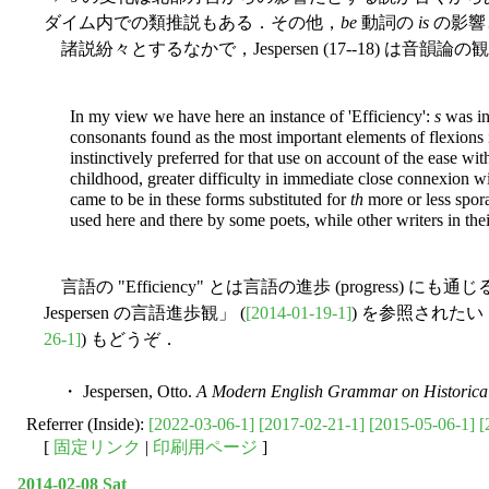
ダイム内での類推説もある．その他，
be
動詞の
is
の影響
諸説紛々とするなかで，Jespersen (17--18) は音韻論
In my view we have here an instance of 'Efficiency':
s
was in
consonants found as the most important elements of flexions 
instinctively preferred for that use on account of the ease wit
childhood, greater difficulty in immediate close connexion w
came to be in these forms substituted for
th
more or less spora
used here and there by some poets, while other writers in their
言語の "Efficiency" とは言語の進歩 (progress) に
Jespersen の言語進歩観」 (
[2014-01-19-1]
) を参照されたい．[
26-1]
) もどうぞ．
・ Jespersen, Otto.
A Modern English Grammar on Historical
Referrer (Inside):
[2022-03-06-1]
[2017-02-21-1]
[2015-05-06-1]
[
[
固定リンク
|
印刷用ページ
]
2014-02-08 Sat