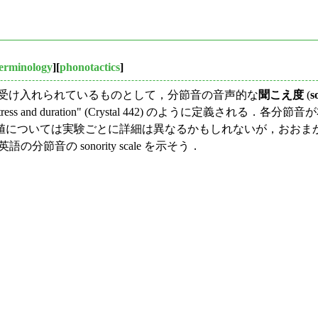
terminology
][
phonotactics
]
く受け入れられているものとして，分節音の音声的な
聞こえ度
(
s
 of the same pitch, stress and duration" (Crystal 4
については実験ごとに詳細は異なるかもしれないが，おおま
英語の分節音の sonority scale を示そう．