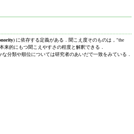
onority
) に依存する定義がある．聞こえ度そのものは，"the
42) のように定義される．各分節音が本来的にもつ聞こえやすさの程度と解釈できる．
かな分類や順位については研究者のあいだで一致をみている．