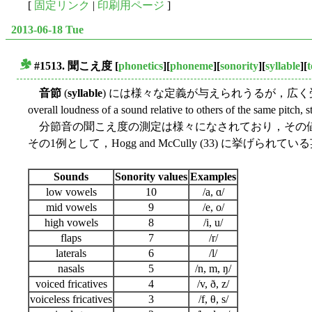
[
固定リンク
|
印刷用ページ
]
2013-06-18 Tue
#1513.
聞こえ度
[
phonetics
][
phoneme
][
sonority
][
syllable
][
■
音節
(
syllable
) には様々な定義が与えられうるが，広
overall loudness of a sound relative to others
分節音の聞こえ度の測定は様々になされており，その値
その1例として，Hogg and McCully (33) に挙げられている
Sounds
Sonority values
Examples
low vowels
10
/a, ɑ/
mid vowels
9
/e, o/
high vowels
8
/i, u/
flaps
7
/r/
laterals
6
/l/
nasals
5
/n, m, ŋ/
voiced fricatives
4
/v, ð, z/
voiceless fricatives
3
/f, θ, s/