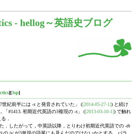
ics -
hellog～英語史ブログ
ctics
][
3sp
]
7世紀前半には -
s
と発音されていた」 (
[2014-05-27-1]
) と続け
413. 初期近代英語の3複現の -
s
」 (
[2013-03-10-1]
) で触れ
える．
た．したがって，中英語以降，とりわけ初期近代英語での -
th
t)
の /s/ が3単現の語尾にも及んだのではないかとする，パラ