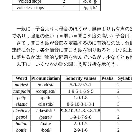
voiced stops
2
/b, d, g/
voiceless stops
1
/p, t, k/
一般に，子音よりも母音のほうが，無声よりも有声のほ
であり，強度の低い（＝弱い＝聞こえ度の高い）子音は
さて，聞こえ度が音節を定義するのに有効なのは，分節音の連続に
連続に分け，各分節音に聞こえ度を割り振ると，1つ以
に落ちるかは理論的な問題を含んでいるが，少なくとも
以下に，いくつかの語の聞こえ度分析を示そう．
Word
Pronunciation
Sonority values
Peaks = Syllabl
modest
/modest/
5-9-2-9-3-1
2
complain
/compleːn/
1-9-5-1-6-9-5
2
petty
/peti/
1-9-1-8
2
elastic
/əlæstik/
8-6-10-3-1-8-1
3
elasticity
/iːlæstisiti/
9-6-10-3-1-8-3-8-1-8
5
petrol
/petrəl/
1-9-1-7-9-6
2
button
/bʌtn/
2-9-1-5
2
bottle
/botl/
2-9-1-6
2