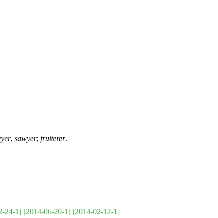
wyer
,
sawyer
;
fruiterer
.
2-24-1]
[2014-06-20-1]
[2014-02-12-1]