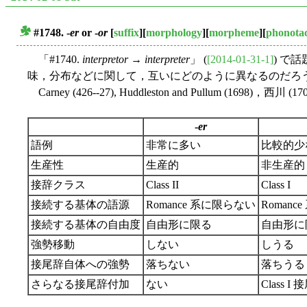
#1748. -
er
or -
or
[
suffix
][
morphology
][
morpheme
][
phonotac
■
「#1740.
interpretor
→
interpreter
」 (
[2014-01-31-1]
) で話
味，分布などに関して，互いにどのように異なるのだろ
Carney (426--27), Huddleston and Pull
-
er
語例
非常に多い
比較的少
生産性
生産的
非生産的
接辞クラス
Class II
Class I
接続する基体の語源
Romance 系に限らない
Romanc
接続する基体の自由度
自由形に限る
自由形に
強勢移動
しない
しうる
接尾辞自体への強勢
落ちない
落ちうる
さらなる接尾辞付加
ない
Class 