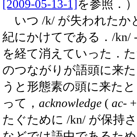
[2009-05-13-1]
を参照．
いつ /k/ が失われたか
紀にかけてである．/kn/ -> /x
を経て消えていった．ただ，こ
のつながりが語頭に来た
うと形態素の頭に来たと
って，
acknowledge
(
ac
- 
たぐために /kn/ が保
などでは語中であるために