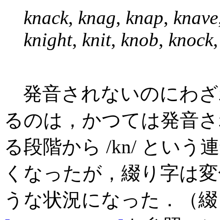
knack
,
knag
,
knap
,
knave
knight
,
knit
,
knob
,
knock
発音されないのにわざわ
るのは，かつては発音さ
る段階から /kn/ という
くなったが，綴り字は変
うな状況になった．（綴