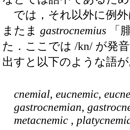
では，それ以外に例外
またま
gastrocnemius
「腓
た．ここでは /kn/ 
出すと以下のような語が
cnemial
,
eucnemic
,
eucn
gastrocnemian
,
gastrocn
metacnemic
,
platycnemi