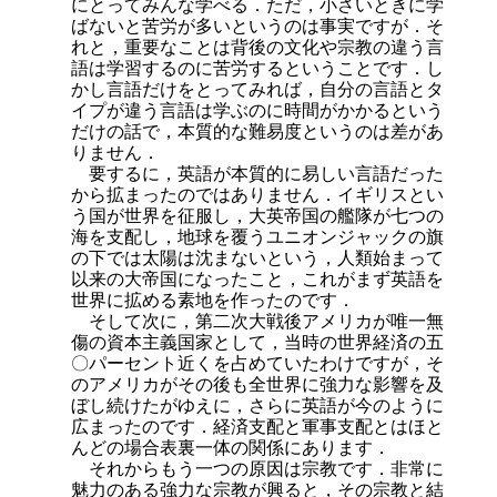
にとってみんな学べる．ただ，小さいときに学
ばないと苦労が多いというのは事実ですが．そ
れと，重要なことは背後の文化や宗教の違う言
語は学習するのに苦労するということです．し
かし言語だけをとってみれば，自分の言語とタ
イプが違う言語は学ぶのに時間がかかるという
だけの話で，本質的な難易度というのは差があ
りません．
要するに，英語が本質的に易しい言語だった
から拡まったのではありません．イギリスとい
う国が世界を征服し，大英帝国の艦隊が七つの
海を支配し，地球を覆うユニオンジャックの旗
の下では太陽は沈まないという，人類始まって
以来の大帝国になったこと，これがまず英語を
世界に拡める素地を作ったのです．
そして次に，第二次大戦後アメリカが唯一無
傷の資本主義国家として，当時の世界経済の五
〇パーセント近くを占めていたわけですが，そ
のアメリカがその後も全世界に強力な影響を及
ぼし続けたがゆえに，さらに英語が今のように
広まったのです．経済支配と軍事支配とはほと
んどの場合表裏一体の関係にあります．
それからもう一つの原因は宗教です．非常に
魅力のある強力な宗教が興ると，その宗教と結