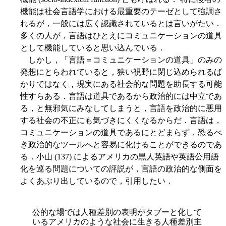
機能は社会言語学における最重要のテーゼとして強調さ
れるが，一般には広く認識されているとは言いがたい．
多くの人が，言語はひとえにコミュニケーションの道具
として機能していると思い込んでいる．
しかし，「言語＝コミュニケーションの道具」のみの
発想にとらわれていると，狭い視野に閉じ込められるば
かりではなく，現実にある社会的な問題を助長する可能
性すらある．言語は道具であるから政治的には中立であ
る，と無邪気にみなしてしまうと，言語を政治的に悪用
する社会の不正にも気づきにくくなるからだ．言語は，
コミュニケーションの道具であるにとどまらず，恐るべ
き政治的なツールへと容易に化けることができるのであ
る．小山 (137) によるアメリカの黒人英語や英語公用語
化を巡る問題についての評説が，言語の政治的な側面を
よくあぶり出しているので，引用したい．
公的な場では人種差別の表明がタブーと化して
いるアメリカのような社会に生きる人種差別主