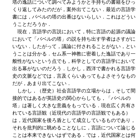
塔の逸話について調べてみようかと手持ちの書籍をひっ
くり返してみたのだが，案外出てこない．最近の言語学
書には，バベルの塔の出番はないらしい．これはどうい
うことだろうか．
現在，言語学の言説において，特に言語の起源の議論
において「バベルの塔」の説を持ち出す学者はさすがに
いない．したがって，議論に付されることがない，とい
うことは分かる．セム系一神教に密着した逸話であり一
般性がないという点でも，科学としての言語学において
出る幕がないのだろう．しかし，西洋で書かれる言語学
史の文脈などでは，言及くらいあってもよさそうなもの
だが，あまり出てこない．
しかし，（歴史）社会言語学の立場からは，そして間
接的ではあるが英語史の関心からしても，「バベルの
塔」は著しく大きな意義をもっている．現在広く共有さ
れている言語観（近現代の言語学の言語観でもある）
は，近代国家を後ろ盾として成立しているものであり，
それを批判的に眺めることなしに，言語について論じる
ことは本来できないはずである．では，近代国家とは何