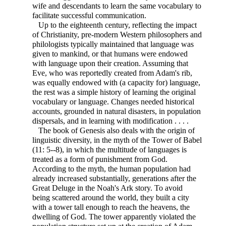
wife and descendants to learn the same vocabulary to
facilitate successful communication.
Up to the eighteenth century, reflecting the impact
of Christianity, pre-modern Western philosophers and
philologists typically maintained that language was
given to mankind, or that humans were endowed
with language upon their creation. Assuming that
Eve, who was reportedly created from Adam's rib,
was equally endowed with (a capacity for) language,
the rest was a simple history of learning the original
vocabulary or language. Changes needed historical
accounts, grounded in natural disasters, in population
dispersals, and in learning with modification . . . .
The book of Genesis also deals with the origin of
linguistic diversity, in the myth of the Tower of Babel
(11: 5--8), in which the multitude of languages is
treated as a form of punishment from God.
According to the myth, the human population had
already increased substantially, generations after the
Great Deluge in the Noah's Ark story. To avoid
being scattered around the world, they built a city
with a tower tall enough to reach the heavens, the
dwelling of God. The tower apparently violated the