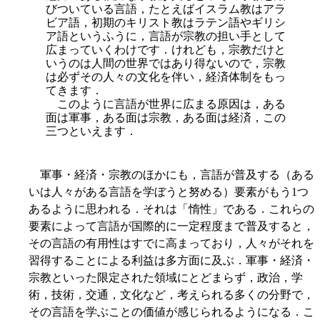
びついている言語，たとえばイスラム教はアラ
ビア語，初期のキリスト教はラテン語やギリシ
ア語というふうに，言語が宗教の担い手として
広まっていくわけです．けれども，宗教だけと
いうのは人間の世界ではあり得ないので，宗教
は必ずその人々の文化を伴い，経済体制をもっ
てきます．
このように言語が世界に広まる原因は，ある
面は軍事，ある面は宗教，ある面は経済，この
三つといえます．
軍事・経済・宗教のほかにも，言語が普及する（ある
いは人々がある言語を学ぼうと努める）要素がもう1つ
あるように思われる．それは「惰性」である．これらの
要素によって言語が国際的に一定程度まで普及すると，
その言語の有用性はすでに高まっており，人々がそれを
習得することによる利益は多方面に及ぶ．軍事・経済・
宗教といった限定された領域にとどまらず，政治，学
術，技術，交通，文化など，考えられる多くの分野で，
その言語を学ぶことの価値が感じられるようになる．こ