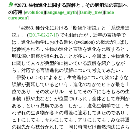
#2873. 生物進化に関する誤解と，その解消法の言語へ
■
の応用
[
evolution
][
language_myth
][
family_tree
][
indo-
european
]
「#2863. 種分化における「断続平衡説」と「系統漸進
説」」 (
[2017-02-27-1]
) でも触れたが，近年の言語学で
は，進化生物学における進化 (evolution) の概念がしばし
ば参照される．生物の進化と言語を進化を比較すると，
興味深い洞察が得られることが多い．今回は，生物進化
に関して人々が典型的に抱いている誤解を紹介しなが
ら，対応する言語進化の誤解について考えてみたい．
伊勢 (52--53) によると，生物進化について次のような
誤解が蔓延しているという．進化のなかでヒトが最も上
位であり，その次がサル，そしてその下にもろもろの生
き物（獣や虫など）が位置づけられ，全体として序列が
ある，という見解である．しかし，進化生物学では，そ
れぞれの生き物が各々の環境に適応してきたのであり，
ヒトにしても，サルにしても，アリにしても，みな共通
の祖先から枝分かれして，同じ時間だけ自然淘汰にさら