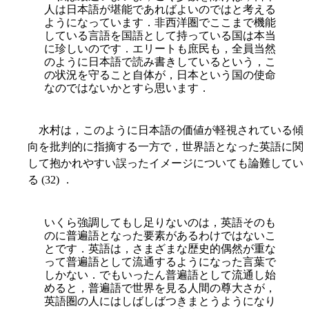
人は日本語が堪能であればよいのではと考える
ようになっています．非西洋圏でここまで機能
している言語を国語として持っている国は本当
に珍しいのです．エリートも庶民も，全員当然
のように日本語で読み書きしているという，こ
の状況を守ること自体が，日本という国の使命
なのではないかとすら思います．
水村は，このように日本語の価値が軽視されている傾
向を批判的に指摘する一方で，世界語となった英語に関
して抱かれやすい誤ったイメージについても論難してい
る (32) ．
いくら強調してもし足りないのは，英語そのも
のに普遍語となった要素があるわけではないこ
とです．英語は，さまざまな歴史的偶然が重な
って普遍語として流通するようになった言葉で
しかない．でもいったん普遍語として流通し始
めると，普遍語で世界を見る人間の尊大さが，
英語圏の人にはしばしばつきまとうようになり