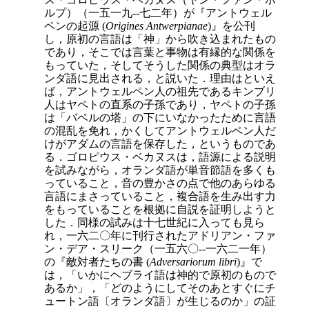
ルプ）（一五一九--七二年）が『アントウェル
ペンの起源 (
Origines Antwerpianae
)』を公刊
し，原初の言語は「神」から吹き込まれたもの
であり，そこでは言葉と事物は有縁的な関係を
もっていた，そしてそうした関係の典型はオラ
ンダ語に見出される，と説いた．理由はといえ
ば，アントウェルペン人の祖先であるキンブリ
人はヤペトの直系の子孫であり，ヤペトの子孫
は「バベルの塔」の下にいなかったために言語
の混乱を免れ，かくしてアントウェルペン人だ
けがアダムの言語を保存した，というものであ
る．ゴロピウス・ベカヌスは，語源による説明
を試みながら，オランダ語が単音節語を多くも
っていること，音の豊かさの点で他のあらゆる
言語にまさっていること，複合語を生み出す力
をもっていることを根拠に自説を証明しようと
した．同様の試みは十七世紀に入っても見ら
れ，一六二〇年に刊行されたアドリアン・ファ
ン・デア・スリーク（一五六〇--
一六二一年）
の『敵対者たちの書 (
Adversariorum libri
)』で
は，「いかにヘブライ語は神的で原初のもので
あるか」，「どのようにしてそのあとすぐにチ
ュートン語〔オランダ語〕が生じるのか」の証