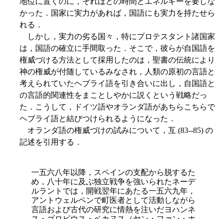
地位に置くのに，それほどの時間とエネルギーを要しな
かった．国家に実力があれば，国語にも実力を持たせら
れる．
しかし，実力の劣る国々，特にプロテスタント諸国家
は，国語の確立に手間取った．そこで，彼らが自国語を
権威づける方法として採用したのは，聖書の伝統により
神の権威が付随しているみなされ，人類の原初の言語と
考えられていたヘブライ語を引き合いに出し，自国語と
の言語的関連性をまことしやかに説くという戦略だっ
た．こうして，ドイツ語やオランダ語があちらこちらで
ヘブライ語と結びつけられるようになった．
オランダ語の権威づけの試みについて，互 (83--85) の
記述を引用する．
一五六八年以降，スペインの支配から脱するた
め，八十年に及ぶ独立戦争を強いられたネーデ
ルラントでは，開戦翌年にあたる
一五六九年，
アントウェルペンで町医者として活動しながら
言語および古代の研究に情熱を注いだヨハンネ
ス・ゴロピウス・ベカヌス（ヤン・ファン・ホ