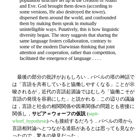
population structure set up at the creation of Adam
and Eve. God brought them down (according to
some versions, He also destroyed the tower),
dispersed them around the world, and confounded
them by making them speak in mutually
unintelligible ways. Putatively, this is how linguistic
diversity began. The story suggests that sharing the
same language fosters collaboration, contrary to
some of the modern Darwinian thinking that joint
attention and cooperation, rather than competition,
facilitated the emergence of language . . . .
最後の部分の批評がおもしろい．バベルの塔の神話で
は「言語を共有していると協働しやすくなる」ことが示
唆されるが，近代の言語起源論ではむしろ「協働こそが
言語の発現を容易にした」と説かれる．この辺りの議論
は，言語と社会の相関関係や因果関係の問題とも密接に
関係し，
サピア＝ウォーフの仮説
(
sapir-
whorf_hypothesis
) へも接続するだろう．バベルの塔から
言語相対論へとつながる道筋があるとは思っても見なか
ったので，驚きの発見だった．