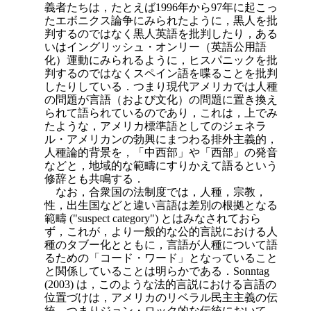
義者たちは，たとえば1996年から97年に起こっ
たエボニクス論争にみられたように，黒人を批
判するのではなく黒人英語を批判したり，ある
いはイングリッシュ・オンリー（英語公用語
化）運動にみられるように，ヒスパニックを批
判するのではなくスペイン語を喋ることを批判
したりしている．つまり現代アメリカでは人種
の問題が言語（および文化）の問題に置き換え
られて語られているのであり，これは，上でみ
たような，アメリカ標準語としてのジェネラ
ル・アメリカンの勃興にまつわる排外主義的，
人種論的背景を，「中西部」や「西部」の発音
などと，地域的な範疇にすりかえて語るという
修辞とも共鳴する．
なお，合衆国の法制度では，人種，宗教，
性，出生国などと違い言語は差別の根拠となる
範疇 ("suspect category") とはみなされておら
ず，これが，より一般的な公的言説における人
種のタブー化とともに，言語が人種について語
るための「コード・ワード」となっていること
と関係していることは明らかである．Sonntag
(2003) は，このような法的言説における言語の
位置づけは，アメリカのリベラル民主主義の伝
統，つまりジョン・ロック的な伝統において