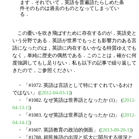
ます．それでいて，英語を普遍語たらしめた条
件そのものは過去のものとなってしまってい
る．
この憂いを吹き飛ばすために存在するのが，英語史と
いう分野である．英語が世界でもっとも影響力のある言
語になったのは，英語に内在するいかなる特質ゆえでも
なく，単純に歴史の偶然である．このことは，確かに何
度強調してもし足りない．私も以下の記事で繰り返して
きたので，ご参照ください．
・ 「#1072. 英語は言語として特にすぐれているわけ
ではない」 (
[2012-04-03-1]
)
・ 「#1082. なぜ英語は世界語となったか (1)」 (
[2012-
04-13-1]
)
・ 「#1083. なぜ英語は世界語となったか (2)」 (
[2012-
04-14-1]
)
・ 「#1607. 英語教育の政治的側面」 (
[2013-09-20-1]
)
・ 「#1788. 超民族語の出現と拡大に関与する状況と