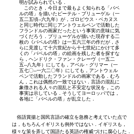
明が試みられている．
このとき，今日まで最もよく知られる「バベ
ルの塔」を描いたピーテル・ブリューゲル（一
五二五頃--六九年）が，ゴロピウス・ベカヌス
と同じ時代に同じアントウェルペンで活動した
フランドルの画家だったという事実の意味に気
づくだろう．ブリューゲルが描いた現存する二
枚の《バベルの塔》は一五六三年の作だが，さ
らに見渡して十六世紀から十七世紀にかけて多
くの「バベルの塔」の絵画を残した者を探すな
ら，ヘンドリク・ファン・クレーヴ（一五二
五--八九年）にしても，アベル・グリマー（一
五七〇--一六二〇年）にしても，アントウェル
ペンで活動したフランドルの画家である．むろ
ん，これは偶然の一致ではない．言語の混乱に
象徴される人々の混乱と不安定な状況を，この
事実は示している．そうしてヨーロッパでは，
各地に「バベルの塔」が乱立した．
俗語賞揚と国民言語の確立を急務と考えていた点で
は，もちろんイギリスも例外ではない．イギリスも，
様々な策を弄して国語たる英語の権威づけに腐心した．