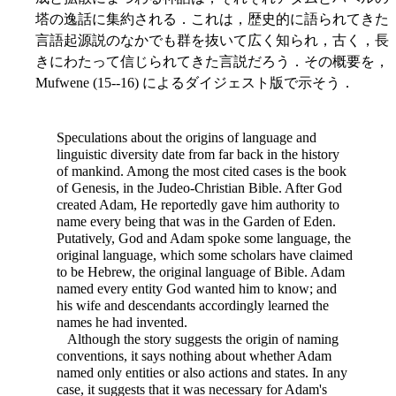
塔の逸話に集約される．これは，歴史的に語られてきた
言語起源説のなかでも群を抜いて広く知られ，古く，長
きにわたって信じられてきた言説だろう．その概要を，
Mufwene (15--16) によるダイジェスト版で示そう．
Speculations about the origins of language and
linguistic diversity date from far back in the history
of mankind. Among the most cited cases is the book
of Genesis, in the Judeo-Christian Bible. After God
created Adam, He reportedly gave him authority to
name every being that was in the Garden of Eden.
Putatively, God and Adam spoke some language, the
original language, which some scholars have claimed
to be Hebrew, the original language of Bible. Adam
named every entity God wanted him to know; and
his wife and descendants accordingly learned the
names he had invented.
Although the story suggests the origin of naming
conventions, it says nothing about whether Adam
named only entities or also actions and states. In any
case, it suggests
that it was necessary for Adam's