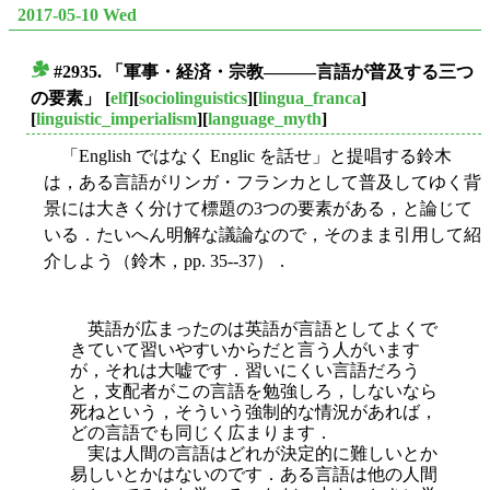
2017-05-10 Wed
#2935. 「軍事・経済・宗教―――言語が普及する三つ
■
の要素」
[
elf
][
sociolinguistics
][
lingua_franca
]
[
linguistic_imperialism
][
language_myth
]
「English ではなく Englic を話せ」と提唱する鈴木
は，ある言語がリンガ・フランカとして普及してゆく背
景には大きく分けて標題の3つの要素がある，と論じて
いる．たいへん明解な議論なので，そのまま引用して紹
介しよう（鈴木，pp. 35--37）．
英語が広まったのは英語が言語としてよくで
きていて習いやすいからだと言う人がいます
が，それは大嘘です．習いにくい言語だろう
と，支配者がこの言語を勉強しろ，しないなら
死ねと
いう，そういう強制的な情況があれば，
どの言語でも同じく広まります．
実は人間の言語はどれが決定的に難しいとか
易しいとかはないのです．ある言語は他の人間