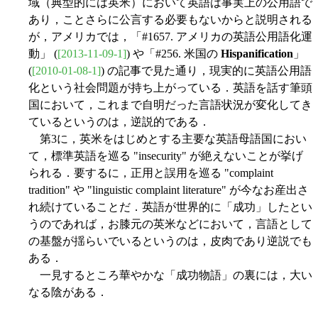
域（典型的には英米）において英語は事実上の公用語で
あり，ことさらに公言する必要もないからと説明される
が，アメリカでは，「#1657. アメリカの英語公用語化運
動」 (
[2013-11-09-1]
) や「#256. 米国の
Hispanification
」
(
[2010-01-08-1]
) の記事で見た通り，現実的に英語公用語
化という社会問題が持ち上がっている．英語を話す筆頭
国において，これまで自明だった言語状況が変化してき
ているというのは，逆説的である．
第3に，英米をはじめとする主要な英語母語国におい
て，標準英語を巡る "insecurity" が絶えないことが挙げ
られる．要するに，正用と誤用を巡る "complaint
tradition" や "linguistic complaint literature" が今なお産出さ
れ続けていることだ．英語が世界的に「成功」したとい
うのであれば，お膝元の英米などにおいて，言語として
の基盤が揺らいでいるというのは，皮肉であり逆説でも
ある．
一見するところ華やかな「成功物語」の裏には，大い
なる陰がある．