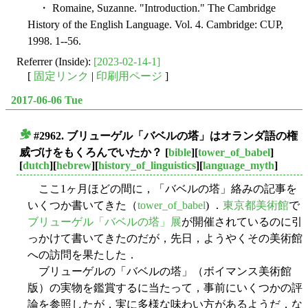
・ Romaine, Suzanne. "Introduction." The Cambridge
History of the English Language. Vol. 4. Cambridge: CUP,
1998. 1--56.
Referrer (Inside):
[2023-02-14-1]
[
固定リンク
|
印刷用ページ
]
2017-06-06 Tue
#2962. ブリューゲル「バベルの塔」はオランダ語の権
■
威づけをもくろんでいたか？
[
bible
][
tower_of_babel
]
[
dutch
][
hebrew
][
history_of_linguistics
][
language_myth
]
ここ1ヶ月ほどの間に，「バベルの塔」絡みの記事を
いくつか書いてきた（
tower_of_babel
) ．
東京都美術館
で
ブリューゲル「バベルの塔」展
が開催されているのに引
っかけて書いてきたのだが，先日，ようやくその美術館
への訪問を果たした．
ブリューゲルの「バベルの塔」（ボイマンス美術館
版）の実物を鑑賞するに当たって，事前にいくつかの評
論を参照したが，実に多様な味わい方があるようだ．な