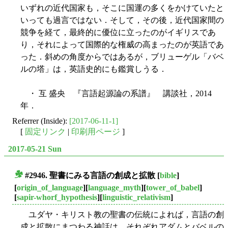
いずれの近代国家も，そこに国運の多くをかけていたと
いっても過言ではない．そして，その後，近代国家間の
競争を経て，最終的に優位に立ったのがイギリスであ
り，それによって国際的な権威の高まったのが英語であ
った．斜めの角度からではあるが，ブリューゲル「バベ
ルの塔」は，英語史的にも鑑賞しうる．
・ 互 盛央 『言語起源論の系譜』 講談社，2014
年．
Referrer (Inside):
[2017-06-11-1]
[
固定リンク
|
印刷用ページ
]
2017-05-21 Sun
#2946. 聖書にみる言語の創成と拡散
[
bible
]
■
[
origin_of_language
][
language_myth
][
tower_of_babel
]
[
sapir-whorf_hypothesis
][
linguistic_relativism
]
ユダヤ・キリスト教の聖書の伝統によれば，言語の創
成と拡散にまつわる神話は，それぞれアダムとバベルの