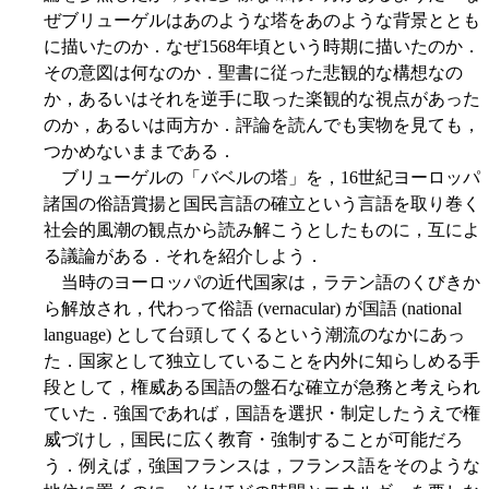
ぜブリューゲルはあのような塔をあのような背景ととも
に描いたのか．なぜ1568年頃という時期に描いたのか．
その意図は何なのか．聖書に従った悲観的な構想なの
か，あるいはそれを逆手に取った楽観的な視点があった
のか，あるいは両方か．評論を読んでも実物を見ても，
つかめないままである．
ブリューゲルの「バベルの塔」を，16世紀ヨーロッパ
諸国の俗語賞揚と国民言語の確立という言語を取り巻く
社会的風潮の観点から読み解こうとしたものに，互によ
る議論がある．それを紹介しよう．
当時のヨーロッパの近代国家は，ラテン語のくびきか
ら解放され，代わって俗語 (vernacular) が国語 (national
language) として台頭してくるという潮流のなかにあっ
た．国家として独立していることを内外に知らしめる手
段として，権威ある国語の盤石な確立が急務と考えられ
ていた．強国であれば，国語を選択・制定したうえで権
威づけし，国民に広く教育・強制することが可能だろ
う．例えば，強国フランスは，フランス語をそのような