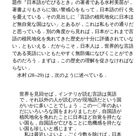
題作『日本語が亡びるとき』の著者である水村美苗が，
著書よりもさらに強い警戒心をもって，日本語の行く先
を憂えている．その見出しに「言語の植民地化に日本ほ
ど無自覚な国はない」とあるが，これは私もその通りだ
と思っている．別の角度から見れば，日本がこれまで言
語の植民地化を免れてきた歴史が十分に評価されていな
い，ともいえる．だからこそ，日本人は，世界的な言語
である英語にいともたやすく無防備になびくことができ
るのだろう．まずは，この歴史の理解を促さなければな
らない．
水村 (28--29) は，次のように述べている．
世界を見回せば，インテリが読む言語は英語
で，それ以外の人が読むのが現地語だという国
がいかに多いことでしょう．この一〇年のあい
だにいろいろな国をまわりましたが，自国語が
植民地化を免れたことに日本ほど自覚を持たな
い国も，自国語が亡びることに危機感を持たな
い国も珍しいと感じます．
私は最近いよいよ，ごく少数を除けば，日本