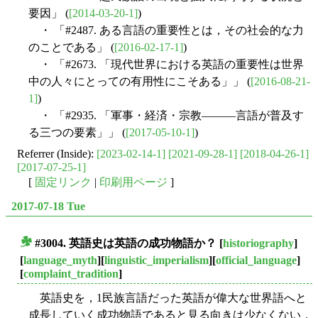
要因」 (
[2014-03-20-1]
)
・ 「#2487. ある言語の重要性とは，その社会的な力
のことである」 (
[2016-02-17-1]
)
・ 「#2673. 「現代世界における英語の重要性は世界
中の人々にとっての有用性にこそある」」 (
[2016-08-21-
1]
)
・ 「#2935. 「軍事・経済・宗教―――言語が普及す
る三つの要素」」 (
[2017-05-10-1]
)
Referrer (Inside):
[2023-02-14-1]
[2021-09-28-1]
[2018-04-26-1]
[2017-07-25-1]
[
固定リンク
|
印刷用ページ
]
2017-07-18 Tue
#3004. 英語史は英語の成功物語か？
[
historiography
]
■
[
language_myth
][
linguistic_imperialism
][
official_language
]
[
complaint_tradition
]
英語史を，1民族言語だった英語が偉大な世界語へと
成長していく成功物語であると見る向きは少なくない．