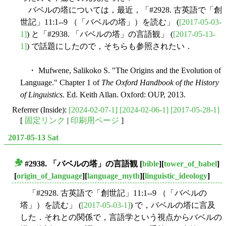
バベルの塔については，最近，「#2928. 古英語で「創
世記」11:1--9 （「バベルの塔」）を読む」 (
[2017-05-03-
1]
) と「#2938. 「バベルの塔」の言語観」 (
[2017-05-13-
1]
) で話題にしたので，そちらも参照されたい．
・ Mufwene, Salikoko S. "The Origins and the Evolution of
Language." Chapter 1 of
The Oxford Handbook of the History
of Linguistics
. Ed. Keith Allan. Oxford: OUP, 2013.
Referrer (Inside):
[2024-02-07-1]
[2024-02-06-1]
[2017-05-28-1]
[
固定リンク
|
印刷用ページ
]
2017-05-13 Sat
#2938. 「バベルの塔」の言語観
[
bible
][
tower_of_babel
]
■
[
origin_of_language
][
language_myth
][
linguistic_ideology
]
「#2928. 古英語で「創世記」11:1--9 （「バベルの
塔」）を読む」 (
[2017-05-03-1]
) で，バベルの塔に言及
した．それとの関係で，言語学という視点からバベルの