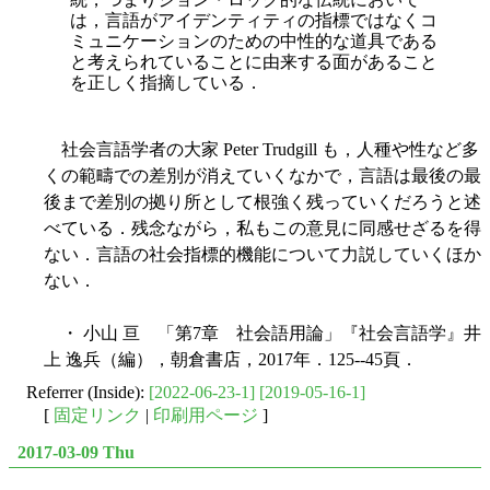
は，言語がアイデンティティの指標ではなくコ
ミュニケーションのための中性的な道具である
と考えられていることに由来する面があること
を正しく指摘している．
社会言語学者の大家 Peter Trudgill も，人種や性など多
くの範疇での差別が消えていくなかで，言語は最後の最
後まで差別の拠り所として根強く残っていくだろうと述
べている．残念ながら，私もこの意見に同感せざるを得
ない．言語の社会指標的機能について力説していくほか
ない．
・ 小山 亘 「第7章 社会語用論」『社会言語学』井
上 逸兵（編），朝倉書店，2017年．125--45頁．
Referrer (Inside):
[2022-06-23-1]
[2019-05-16-1]
[
固定リンク
|
印刷用ページ
]
2017-03-09 Thu