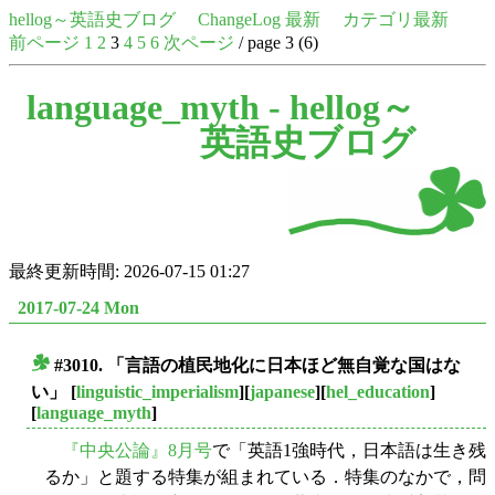
hellog～英語史ブログ
ChangeLog 最新
カテゴリ最新
前ページ
1
2
3
4
5
6
次ページ
/ page 3 (6)
language_myth -
hellog～
英語史ブログ
最終更新時間: 2026-07-15 01:27
2017-07-24 Mon
#3010. 「言語の植民地化に日本ほど無自覚な国はな
■
い」
[
linguistic_imperialism
][
japanese
][
hel_education
]
[
language_myth
]
『中央公論』8月号
で「英語1強時代，日本語は生き残
るか」と題する特集が組まれている．特集のなかで，問