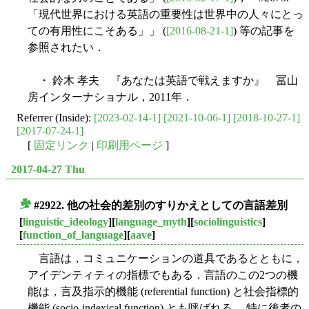
「現代世界における英語の重要性は世界中の人々にとっ
ての有用性にこそある」」 (
[2016-08-21-1]
) 等の記事を
参照されたい．
・ 鈴木 孝夫 『あなたは英語で戦えますか』 冨山
房インターナショナル，2011年．
Referrer (Inside):
[2023-02-14-1]
[2021-10-06-1]
[2018-10-27-1]
[2017-07-24-1]
[
固定リンク
|
印刷用ページ
]
2017-04-27 Thu
#2922. 他の社会的差別のすりかえとしての言語差別
■
[
linguistic_ideology
][
language_myth
][
sociolinguistics
]
[
function_of_language
][
aave
]
言語は，コミュニケーションの道具であるとともに，
アイデンティティの指標でもある．言語のこの2つの機
能は，言及指示的機能 (referential function) と社会指標的
機能 (socio-indexical function) とも呼ばれる． 特に後者の