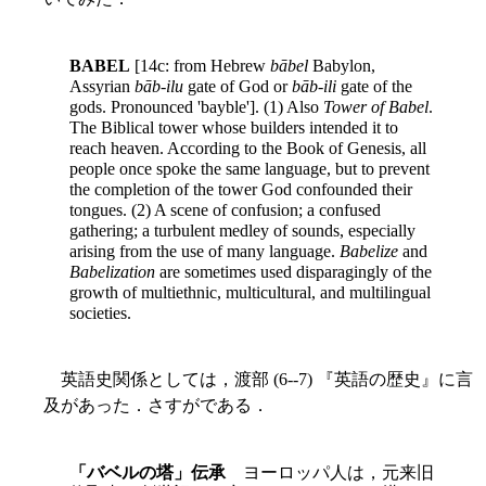
BABEL
[14c: from Hebrew
bābel
Babylon,
Assyrian
bāb-ilu
gate of God or
bāb-ili
gate of the
gods. Pronounced 'bayble']. (1) Also
Tower of Babel
.
The Biblical tower whose builders intended it to
reach heaven. According to the Book of Genesis, all
people once spoke the same language, but to prevent
the completion of the tower God confounded their
tongues. (2) A scene of confusion; a confused
gathering; a turbulent medley of sounds, especially
arising from the use of many language.
Babelize
and
Babelization
are sometimes used disparagingly of the
growth of multiethnic, multicultural, and multilingual
societies.
英語史関係としては，渡部 (6--7) 『英語の歴史』に言
及があった．さすがである．
「バベルの塔」伝承
ヨーロッパ人は，元来旧