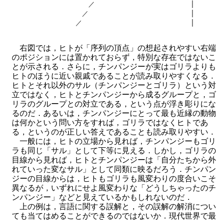
　　　　　　　　　　　　／　　　　　　　　　　　　　　　│　　　　
　　　　　　　　　　　／　　　　　　　　　　　　　　　　│　　　　
右図では，ヒトが「序列の頂点」の想起されやすい右端
のポジションには置かれておらず，特別な存在ではないこ
とが示される．さらに，チンパンジーが実はゴリラよりも
ヒトのほうに近い親戚であることが読み取りやすくなる．
ヒトとそれ以外のサル（チンパンジーとゴリラ）という対
立ではなく，ヒトとチンパンジーから成るグループと，ゴ
リラのグループとの対立である，という点が浮き彫りにな
るのだ．あるいは，チンパンジーにとって最も近縁の動物
は何かという問い方をすれば，ゴリラではなくヒトであ
る，というのが正しい答えであることも読み取りやすい．
一般には，ヒトの立場から見れば，チンパンジーもゴリ
ラも同じ「サル」として下等に見える．しかし，ゴリラの
目線から見れば，ヒトとチンパンジーは「自分たちから外
れていった変なサル」として同類に映るだろう．チンパン
ジーの目線からは，ヒトもゴリラも風変わりの度合いこそ
異なるが，いずれにせよ風変わりな「どうしちゃったのチ
ンパンジー」などと見えているかもしれないのだ．
上の例は，言語に関する誤解と，その誤解の解消につい
ても当てはめることができるのではないか．現代世界で最