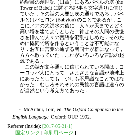
約聖書の創世記（11章）にあるバベルの塔 (the
Tower of Babel) に関する記事を文字通りに信じ
ていた．その話の大要は次の通りである．バベ
ルとはバビロン (Babylon) のことであるが，こ
こにノアの大洪水の後に，人々が天までとどく
高い塔を建てようとした．神はその人間の傲慢
さを憎んで人々の言語を混乱せしめた．そのた
めに協同で塔を作るということは不可能にな
り，お互に言葉の通ずる者同士が群になって，
方方へ散っていた．これがいろいろな言語の起
源である．
この話が文字通りに信じられている間は，ヨ
ーロッパ人にとって，さまざまな言語が地球上
にあったとしても，少しも不思議なことではな
かった．むしろそれぞれの民族の言語は違うの
が当然という考え方であった．
・ McArthur, Tom, ed.
The Oxford Companion to the
English Language
. Oxford: OUP, 1992.
Referrer (Inside):
[2017-05-21-1]
[
固定リンク
|
印刷用ページ
]