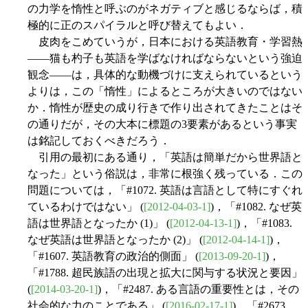
の力学を惰性と呼ぶのがネガティブと感じるならば，積
極的に正のスパイラルと呼び替えてもよい．
皮肉をこめていうが，日本における英語教育・学習熱
――猫も杓子も英語を学ばなければならないという強迫
観念――は，具体的な動機づけに支えられているという
よりは，この「惰性」によるところが大きいのではない
か．惰性が歴史の成り行きで作り出されてきたことはそ
の通りだが，その大本に標題の3要素があるという事実
は銘記しておくべきだろう．
引用の最初にある通り，「英語は簡単だから世界語と
なった」という俗説は，非常に根強く残っている．この
問題については，「#1072. 英語は言語として特にすぐれ
ているわけではない」 (
[2012-04-03-1]
)，「#1082. なぜ英
語は世界語となったか (1)」 (
[2012-04-13-1]
)，「#1083.
なぜ英語は世界語となったか (2)」 (
[2012-04-14-1]
)，
「#1607. 英語教育の政治的側面」 (
[2013-09-20-1]
)，
「#1788. 超民族語の出現と拡大に関与する状況と要因」
(
[2014-03-20-1]
)，「#2487. ある言語の重要性とは，その
社会的な力のことである」 (
[2016-02-17-1]
)，「#2673.