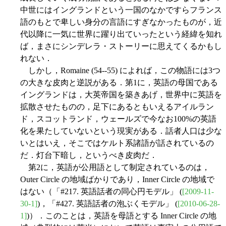
中世にはイングランドという一国のなかですらフランス
語のもとで卑しい身分の言語にすぎなかったものが，近
代以降に一気に世界に躍り出ていったという経緯を知れ
ば，まさにシンデレラ・ストーリーに思えてくるかもし
れない．
しかし，Romaine (54--55) によれば，この物語には3つ
の大きな皮肉と逆説がある．第1に，英語の母国である
イングランドは，大英帝国を築きあげ，世界中に英語を
拡散させたものの，足下にあるともいえるアイルラン
ド，スコットランド，ウェールズで今なお100%の英語
化を果たしていないという現実がある．話者人口は少な
いとはいえ，そこではケルト系諸語が話されているの
だ．灯台下暗し，というべき皮肉だ．
第2に，英語が公用語として制定されているのは，
Outer Circle の地域ばかりであり，Inner Circle の地域で
はない（「#217. 英語話者の同心円モデル」 (
[2009-11-
30-1]
)，「#427. 英語話者の泡ぶくモデル」 (
[2010-06-28-
1]
)）．このことは，英語を母語とする Inner Circle の地