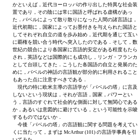
かといえば，近代ヨーロッパの作り出した特異な社会装
置であり，その陰には常に国語と呼ばれる虚構があっ
た．バベルによって散り散りになった人間の諸言語は，
近代初期に，国家によってお墨付きを与えられた国語と
してそれぞれ自立の道を歩み始め，近代期を通じて互い
に覇権を競い合う時代へ突入したのである．そして，数
世紀の競合により各国家に言語的安定がある程度もたら
され，英語などは国際的にも成功し，リンガ・フランカ
として台頭してきた．こうした各国語の自立と発展のた
めに，バベルの神話の言語観が部分的に利用されること
もあった点に注意すべきである．
現代の特に欧米主導の言語学が「バベルの塔」に言及
しないという現状は，それが言語，国家，パワーとい
う，言語のすぐれて社会的な側面に対して無関心である
か，あるいは意図的に避けている，という可能性を示唆
するものではないか．
今後「バベルの塔」の言語観に関する問題を考えてい
くに当たって，まずは McArthur (101) の言語学事典を引
いてみた．