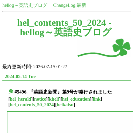
hellog～英語史ブログ
ChangeLog 最新
hel_contents_50_2024 -
hellog～英語史ブログ
最終更新時間: 2026-07-15 01:27
2024-05-14 Tue
#5496. 『英語史新聞』第9号が発行されました
■
[
hel_herald
][
notice
][
khelf
][
hel_education
][
link
]
[
hel_contents_50_2024
][
helkatsu
]