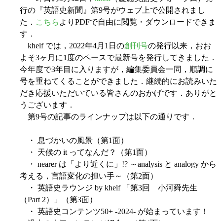
行の『英語史新聞』第9号がウェブ上で公開されまし
た．
こちら
よりPDFで自由に閲覧・ダウンロードできま
す．
khelf では，2022年4月1日の
創刊号
の発行以来，おお
よそ3ヶ月に1度のペースで最新号を発行してきました．
今年度で3年目に入りますが，編集委員会一同，順調に
号を重ねてくることができました．継続的にお読みいた
だき応援いただいている皆さんのおかげです．ありがと
うございます．
第9号の記事のラインナップは以下の通りです．
・ 息づかいの風景（第1面）
・ 天候の it ってなんだ？（第1面）
・ nearer は「より近くに」!? ～analysis と analogy から
考える，言語変化の担い手～（第2面）
・ 英語史ラウンジ by khelf 「第3回 小河舜先生
（Part 2）」（第3面）
・ 英語史コンテンツ50+ -2024- が始まっています！