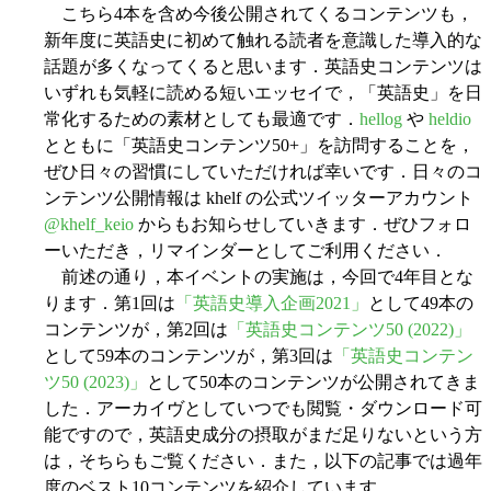
こちら4本を含め今後公開されてくるコンテンツも，
新年度に英語史に初めて触れる読者を意識した導入的な
話題が多くなってくると思います．英語史コンテンツは
いずれも気軽に読める短いエッセイで，「英語史」を日
常化するための素材としても最適です．
hellog
や
heldio
とともに「英語史コンテンツ50+」を訪問することを，
ぜひ日々の習慣にしていただければ幸いです．日々のコ
ンテンツ公開情報は khelf の公式ツイッターアカウント
@khelf_keio
からもお知らせしていきます．ぜひフォロ
ーいただき，リマインダーとしてご利用ください．
前述の通り，本イベントの実施は，今回で4年目とな
ります．第1回は
「英語史導入企画2021」
として49本の
コンテンツが，第2回は
「英語史コンテンツ50 (2022)」
として59本のコンテンツが，第3回は
「英語史コンテン
ツ50 (2023)」
として50本のコンテンツが公開されてきま
した．アーカイヴとしていつでも閲覧・ダウンロード可
能ですので，英語史成分の摂取がまだ足りないという方
は，そちらもご覧ください．また，以下の記事では過年
度のベスト10コンテンツを紹介しています．