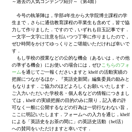
～過去の人気コンテンツ紹介～（第4面）
今号の執筆陣は，学部4年生から大学院博士課程の学
生まで，さらに通信教育課程の卒業生も含めて，皆で協
力して作りました．ですので，いずれも目玉記事です．
一文字一文字に注意を払いつつ丁寧に作りましたので，
ぜひ時間をかけてゆっくりとご堪能いただければ幸いで
す．
もし学校の授業などの公的な機会（あるいは，その他
の準ずる機会）にお使いの場合には，ぜひ
こちらのフォ
ーム
を通じてご一報くださいますと khelf の活動実績の
把握につながるほか，『英語史新聞』編集委員の励みと
もなります．ご協力のほどよろしくお願いいたします．
ご入力いただいた学校名・個人名などの情報につきまし
ては，khelf の実績把握の目的のみに限り，記入者の許
可なく一般に公開するなどの行為は一切行なわない旨，
ここに明記いたします．フォームへの入力を通じ，khelf
による「英語史をお茶の間に」の英語史活動（hel活）
への賛同をいただけますと幸いです．