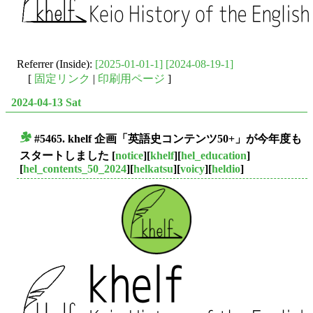
Referrer (Inside):
[2025-01-01-1]
[2024-08-19-1]
[
固定リンク
|
印刷用ページ
]
2024-04-13 Sat
#5465. khelf 企画「英語史コンテンツ50+」が今年度も
■
スタートしました
[
notice
][
khelf
][
hel_education
]
[
hel_contents_50_2024
][
helkatsu
][
voicy
][
heldio
]