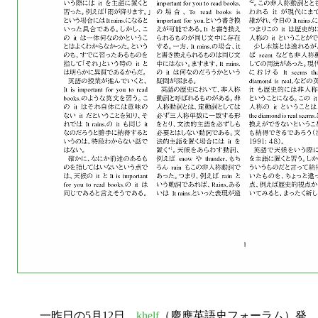
一昨日の5月12日，
khelf
（慶應英語史フォーラム）発