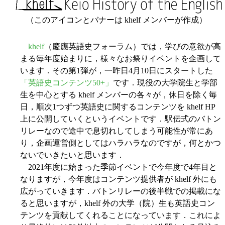
（このアイコンとバナーは khelf メンバーが作成）
khelf
（慶應英語史フォーラム）では，学びの意欲が高
まる毎年度始まりに，様々なお祭りイベントを企画して
います．その第1弾が，一昨日4月10日にスタートした
「英語史コンテンツ50+」
です．現役の大学院生と学部
生を中心とする khelf メンバーの各々が，休日を除く毎
日，順次1つずつ英語史に関するコンテンツを khelf HP
上に公開していくというイベントです．駅伝式のバトン
リレーなので途中で息切れしてしまう可能性が常にあ
り，企画運営側としてはハラハラなのですが，何とかつ
ないでいきたいと思います．
2021年度に始まった季節イベントで今年度で4年目と
なりますが，今年度はコンテンツ提供者が khelf 外にも
広がっていきます．バトンリレーの後半戦での掲載にな
ると思いますが，khelf 外の大学（院）生も英語史コン
テンツを貢献してくれることになっています．これによ