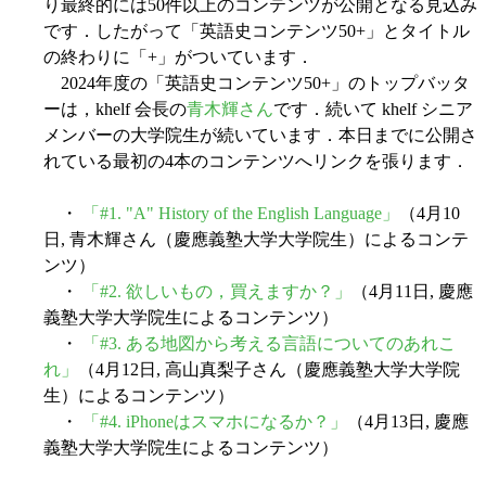
り最終的には50件以上のコンテンツが公開となる見込み
です．したがって「英語史コンテンツ50+」とタイトル
の終わりに「+」がついています．
2024年度の「英語史コンテンツ50+」のトップバッタ
ーは，khelf 会長の
青木輝さん
です．続いて khelf シニア
メンバーの大学院生が続いています．本日までに公開さ
れている最初の4本のコンテンツへリンクを張ります．
・
「#1. "A" History of the English Language」
（4月10
日, 青木輝さん（慶應義塾大学大学院生）によるコンテ
ンツ）
・
「#2. 欲しいもの，買えますか？」
（4月11日, 慶應
義塾大学大学院生によるコンテンツ）
・
「#3. ある地図から考える言語についてのあれこ
れ」
（4月12日, 高山真梨子さん（慶應義塾大学大学院
生）によるコンテンツ）
・
「#4. iPhoneはスマホになるか？」
（4月13日, 慶應
義塾大学大学院生によるコンテンツ）