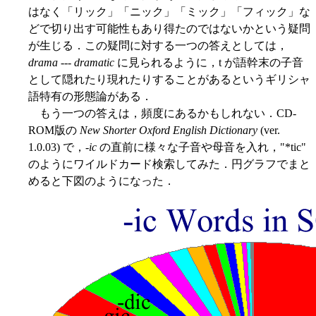
はなく「リック」「ニック」「ミック」「フィック」な
どで切り出す可能性もあり得たのではないかという疑問
が生じる．この疑問に対する一つの答えとしては，
drama
---
dramatic
に見られるように，t が語幹末の子音
として隠れたり現れたりすることがあるというギリシャ
語特有の形態論がある．
もう一つの答えは，頻度にあるかもしれない．CD-
ROM版の
New Shorter Oxford English Dictionary
(ver.
1.0.03) で，-
ic
の直前に様々な子音や母音を入れ，"*tic"
のようにワイルドカード検索してみた．円グラフでまと
めると下図のようになった．