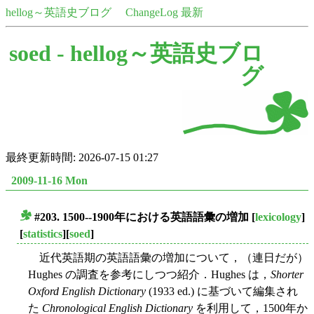
hellog～英語史ブログ
ChangeLog 最新
soed -
hellog～英語史ブロ
グ
最終更新時間: 2026-07-15 01:27
2009-11-16 Mon
#203. 1500--1900年における英語語彙の増加
[
lexicology
]
■
[
statistics
][
soed
]
近代英語期の英語語彙の増加について，（連日だが）
Hughes の調査を参考にしつつ紹介．Hughes は，
Shorter
Oxford English Dictionary
(1933 ed.) に基づいて編集され
た
Chronological English Dictionary
を利用して，1500年か