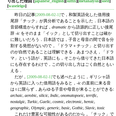
り出した理由
[
japanese_english
][
suffix
][
metanalysis
][
soed
]
[
waseieigo
]
昨日の記事
[2009-08-02-1]
で，和製英語化した借用接
尾辞「チック」が異分析であることを示した．日本語の
音節構造からすれば，
dramatic
から語源的に正しい接尾
辞 -
ic
をそのまま「イック」として切り出すことは確か
に難しいだろう．日本語では，子音と母音の間で音を分
割する発想がないので，「ドラマ＋チック」と切り出す
のが自然であることは理解できる．あまつさえ，「ドラ
マ」という語が，英語にも，そこから借りてきた日本語
にも存在するわけで，この切り出し方はごく自然ともい
える．
だが，
[2009-08-02-1]
でも述べたように，ギリシャ語
から英語に入った借用語をみると，-
ic
の直前に来る音
は t に限らず，あらゆる子音や母音が来ることができる:
archaic
,
aerobic
,
silicic
,
Indic
,
onomatopoeic
,
terrific
,
nostalgic
,
Turkic
,
Gaelic
,
cosmic
,
electronic
,
heroic
,
geographic
,
Olympic
,
generic
,
basic
,
Gothic
,
Slavic
,
toxic
これだけ豊富な可能性があるのだから，「チック」で