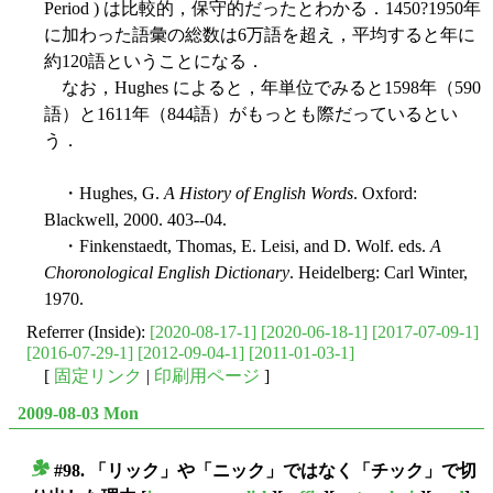
Period ) は比較的，保守的だったとわかる．1450?1950年
に加わった語彙の総数は6万語を超え，平均すると年に
約120語ということになる．
なお，Hughes によると，年単位でみると1598年（590
語）と1611年（844語）がもっとも際だっているとい
う．
・Hughes, G.
A History of English Words
. Oxford:
Blackwell, 2000. 403--04.
・Finkenstaedt, Thomas, E. Leisi, and D. Wolf. eds.
A
Choronological English Dictionary
. Heidelberg: Carl Winter,
1970.
Referrer (Inside):
[2020-08-17-1]
[2020-06-18-1]
[2017-07-09-1]
[2016-07-29-1]
[2012-09-04-1]
[2011-01-03-1]
[
固定リンク
|
印刷用ページ
]
2009-08-03 Mon
#98. 「リック」や「ニック」ではなく「チック」で切
■