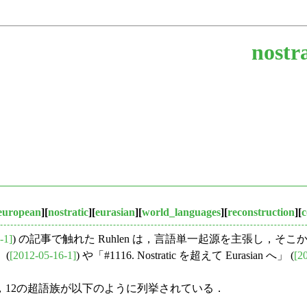
nostra
european
][
nostratic
][
eurasian
][
world_languages
][
reconstruction
][
c
-1]
) の記事で触れた Ruhlen は，言語単一起源を主張し，
 (
[2012-05-16-1]
) や「#1116. Nostratic を超えて Eurasian へ」 (
[2
らず，12の超語族が以下のように列挙されている．