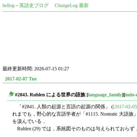
hellog～英語史ブログ
ChangeLog 最新
最終更新時間: 2026-07-15 01:27
2017-02-07 Tue
#2843. Ruhlen による世界の語族
[
language_family
][
indo-
■
「#2841. 人類の起源と言語の起源の関係」 (
[2017-02-05
れまでも，野心的な言語学者が「#1115. Nostratic 大語族」
を汲んでいる．
Ruhlen (29) では，系統図そのものは与えられてお