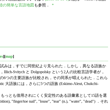
陸の簡単な言語地図
も参照．
*
es
][
map
]
る試みは，すでに同世紀より見られた．しかし，異なる語族か
itych と Dolgopolsky という2人の比較言語学者が，
ltaic, Dravidian の6つの主要語族が比較され，その同系が唱えられた．これら
語族には，さらに5つの語族 (Eskimo-Aleut, Chukchi-
y は，もっとも借用されにくく安定性のある語彙素として15語を選
tion), "finger/toe nail", "louse", "tear" (n.), "water", "dead") ．それ