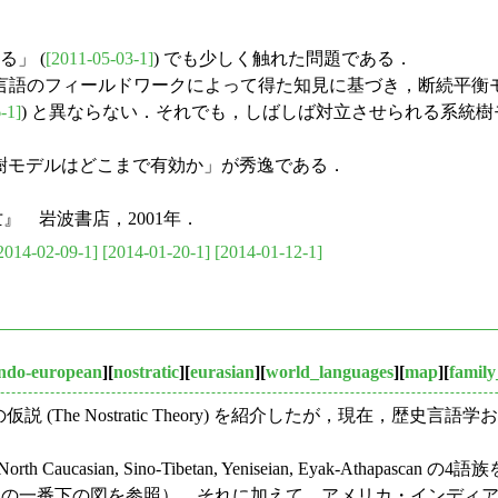
」 (
[2011-05-03-1]
) でも少しく触れた問題である．
語のフィールドワークによって得た知見に基づき，断続平衡
-1]
) と異ならない．それでも，しばしば対立させられる系統
樹モデルはどこまで有効か」が秀逸である．
亡』 岩波書店，2001年．
2014-02-09-1]
[2014-01-20-1]
[2014-01-12-1]
indo-european
][
nostratic
][
eurasian
][
world_languages
][
map
][
family
 大語族」の仮説 (The Nostratic Theory) を紹介したが
ian, Sino-Tibetan, Yeniseian, Eyak-Athapascan の4語
語」の一番下の図を参照）．それに加えて，アメリカ・インディアン