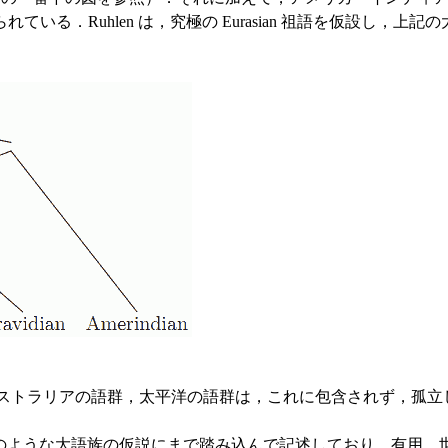
Ruhlen は，究極の Eurasian 祖語を仮設し，上記の大語族
オーストラリアの語群，太平洋の語群は，これに包含されず，孤立して
珍しく，このような大語族の仮説にまで踏み込んで記述しており，有