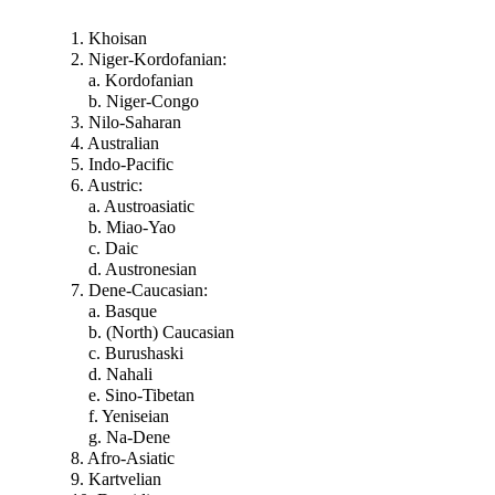
1. Khoisan
2. Niger-Kordofanian:
a. Kordofanian
b. Niger-Congo
3. Nilo-Saharan
4. Australian
5. Indo-Pacific
6. Austric:
a. Austroasiatic
b. Miao-Yao
c. Daic
d. Austronesian
7. Dene-Caucasian:
a. Basque
b. (North) Caucasian
c. Burushaski
d. Nahali
e. Sino-Tibetan
f. Yeniseian
g. Na-Dene
8. Afro-Asiatic
9. Kartvelian