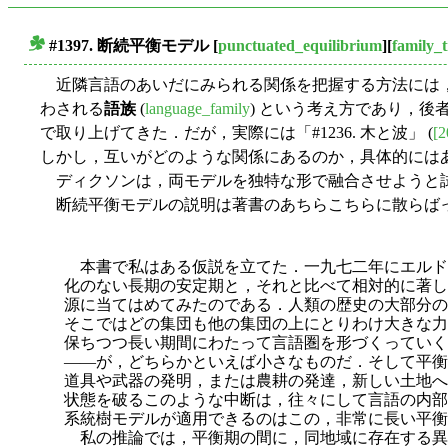
#1397.
断続平衡モデル
[
punctuated_equilibrium
][
family_t
■
近隣言語のあいだにみられる関係を把握する方法には，
わされる
語族
(
language_family
) という考え方であり，後
で取り上げてきた．だが，実際には「#1236. 木と波」 (
[2
しかし，互いがどのような関係にあるのか，具体的には
ディクソンは，両モデルを独特な形で融合させようと
断続平衡モデルの説明は著書のあちらこちらに散らばっ
本書で私はある仮説を立てた．一九七二年にエルドリッジとグ
化のない長期の安定期と，それと比べて相対的に著し
源に当てはめてみたのである．人類の歴史の大部分の
そこではどの集団も他の集団の上にとりわけ大きな力
保ちつつ長い期間にわたって言語圏を形づくっていく
――が，どちらかといえば小さなものだ．そして平衡
道具や武器の発明，または農耕の発達，新しい土地へ
状態を破るこのような中断は，往々にして言語の内部
系統樹モデ
ルが適用できるのはこの，非常に長い平衡
私の推論では，平衡期の間に，同地域に存在する異