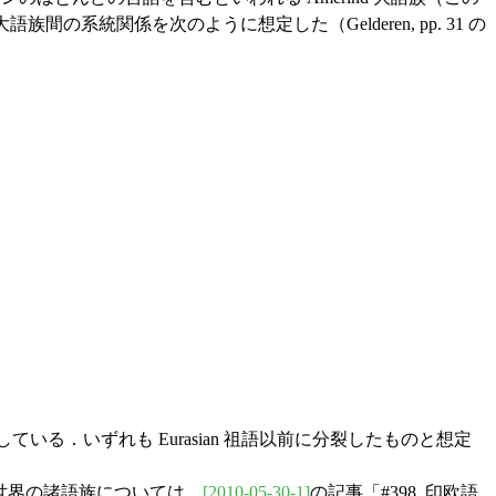
間の系統関係を次のように想定した（Gelderen, pp. 31 の
いる．いずれも Eurasian 祖語以前に分裂したものと想定
用．世界の諸語族については，
[2010-05-30-1]
の記事「#398. 印欧語