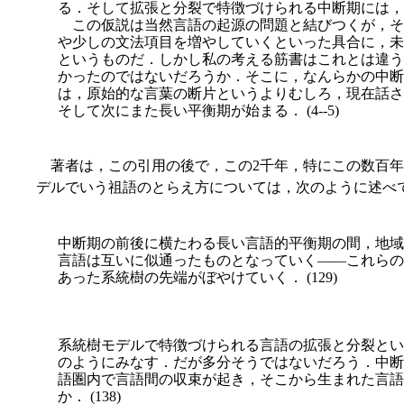
る．そして拡張と分裂で特徴づけられる中断期には，
この仮説は当然言語の起源の問題と結びつくが，そ
や少しの文法項目を増やしていくといった具合に，未
というものだ．しかし私の考える筋書はこれとは違う
かったのではないだろうか．そこに，なんらかの中断
は，原始的な言葉の断片というよりむしろ，現在話さ
そして次にまた長い平衡期が始まる． (4--5)
著者は，この引用の後で，この2千年，特にこの数百年
デルでいう祖語のとらえ方については，次のように述べ
中断期の前後に横たわる長い言語的平衡期の間，地域
言語は互いに似通ったものとなっていく――これらの
あった系統樹の先端がぼやけていく． (129)
系統樹モデルで特徴づけられる言語の拡張と分裂とい
のようにみなす．だが多分そうではないだろう．中断
語圏内で言語間の収束が起き，そこから生まれた言語
か． (138)