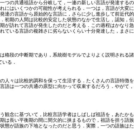
一つの共通祖語から分岐して，一連の新しい言語が発達するの
れにはいくつかの可能性が考えられる．一つは，言語が大変に
発達の言語から原始的な言語に，さらに少し進歩して前近代的
．初期の人間は比較的安定した状態のなかで生活し，認知，伝
期が訪れて言語が発生したのだと考える．この過程はかなり急
れている言語の複雑さに劣らないくらい十分発達した，まさに
は格段の中断期であり，系統樹モデルでよりよく説明される諸
ている．
の人々は比較的調和を保って生活する．たくさんの言語特徴を
言語は一つの共通の原型に向かって収束するだろう．やがて，
う観念に基づいて，比較言語学者はしばしば祖語を，あたかも
期は長い平衡期の間に間欠的に挟まるもので，祖語を担う語族
状態が語族の下地となったのだと思う．実際，一つの語族はた