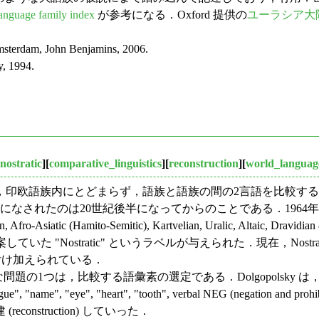
anguage family index
が参考になる．Oxford 提供の
ユーラシア大
msterdam, John Benjamins, 2006.
y, 1994.
nostratic
][
comparative_linguistics
][
reconstruction
][
world_languag
，印欧語族内にとどまらず，語族と語族の間の2言語を比較す
は20世紀後半になってからのことである．1964年，Illich-Sv
siatic (Hamito-Semitic), Kartvelian, Uralic, A
た "Nostratic" というラベルが与えられた．現在，Nostratic 大
erian) が付け加えられている．
きな問題の1つは，比較する語彙素の選定である．Dolgopolsk
", "name", "eye", "heart", "tooth", verbal NEG (negation and prohibi
nstruction) していった．