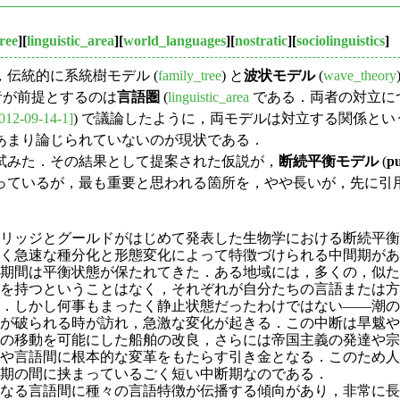
ree
][
linguistic_area
][
world_languages
][
nostratic
][
sociolinguistics
]
伝統的に系統樹モデル (
family_tree
) と
波状モデル
(
wave_theory
者が前提とするのは
言語圏
(
linguistic_area
である．両者の対立に
012-09-14-1]
) で議論したように，両モデルは対立する関係と
あまり論じられていないのが現状である．
試みた．その結果として提案された仮説が，
断続平衡モデル
(
pu
ているが，最も重要と思われる箇所を，やや長いが，先に引
ールドがはじめて発表した生物学における断続平衡 (punctuate
く急速な種分化と形態変化によって特徴づけられる中間期があ
期間は平衡状態が保たれてきた．ある地域には，多くの，似た
を持つということはなく，それぞれが自分たちの言語または方
．しかし何事もまったく静止状態だったわけではない――潮の
が破られる時が訪れ，急激な変化が起きる．この中断は旱魃や
の移動を可能にした船舶の改良，さらには帝国主義の発達や宗
や言語間に根本的な変革をもたらす引き金となる．このため人
期の間に挟まっているごく短い中断期なのである．
なる言語間に種々の言語特徴が伝播する傾向があり，非常に長