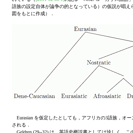
語族の設定自体が論争の的となっている）の仮説が唱えられている．
図をもとに作成）．
Eurasian を仮定したとしても，アフリカの3語族，
される．
Geldren (29--32) は，英語史概説書としては