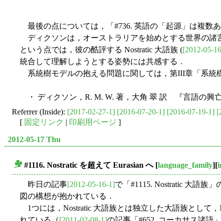
最後の点については，「#736. 英語の「起源」は複数ある
ディクソンは，オーストラリアを始めとする世界の諸言
という点では，彼の酷評する Nostratic 大語族 (
[2012-05-16
統合して理解しようとする姿勢には共感する．
系統樹モデルの抱える問題に関しては，第III章「系統
・ ディクソン，R. M. W. 著，大角 翠 訳 『言語の興
Referrer (Inside):
[2017-02-27-1]
[2016-07-20-1]
[2016-07-19-1]
[
[
固定リンク
|
印刷用ページ
]
2012-05-17 Thu
#1116. Nostratic を超えて Eurasian へ
[
language_family
][
■
昨日の記事
[2012-05-16-1]
で「#1115. Nostratic
図の構想が抱かれている．
1つには，Nostratic 大語族とは独立した大語族として，North Caucas
れている（
[2011-02-08-1]
の記事「#652. コーカサス諸