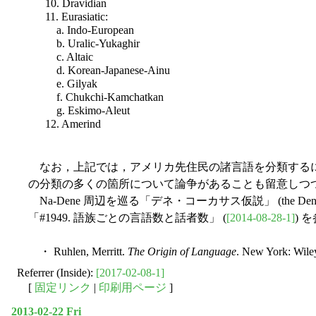
10. Dravidian
11. Eurasiatic:
a. Indo-European
b. Uralic-Yukaghir
c. Altaic
d. Korean-Japanese-Ainu
e. Gilyak
f. Chukchi-Kamchatkan
g. Eskimo-Aleut
12. Amerind
なお，上記では，アメリカ先住民の諸言語を分類するにあたって，Gr
の分類の多くの箇所について論争があることも留意しつつ，
Na-Dene 周辺を巡る「デネ・コーカサス仮説」 (the Dene-Ca
「#1949. 語族ごとの言語数と話者数」 (
[2014-08-28-1]
) 
・ Ruhlen, Merritt.
The Origin of Language
. New York: Wile
Referrer (Inside):
[2017-02-08-1]
[
固定リンク
|
印刷用ページ
]
2013-02-22 Fri