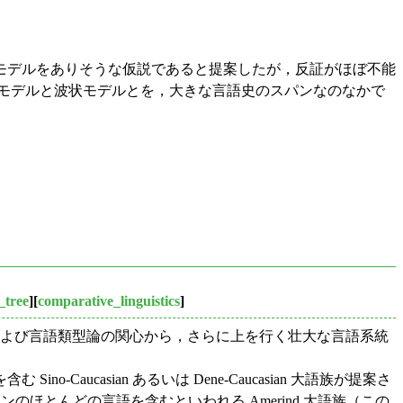
モデルをありそうな仮説であると提案したが，反証がほぼ不能
樹モデルと波状モデルとを，大きな言語史のスパンなのなかで
_tree
][
comparative_linguistics
]
，現在，歴史言語学および言語類型論の関心から，さらに上を行く壮大な言語系統
族を含む Sino-Caucasian あるいは Dene-Caucasian 大語族が提案さ
のほとんどの言語を含むといわれる Amerind 大語族（この