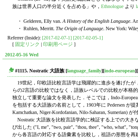
族は世界人口の半分近くを占める」や，
Ethnologue
より
l
・ Gelderen, Elly van.
A History of the English Language
. A
・ Ruhlen, Merritt.
The Origin of Language
. New York: Wile
Referrer (Inside):
[2017-02-07-1]
[2017-02-05-1]
[
固定リンク
|
印刷用ページ
]
2012-05-16 Wed
#1115. Nostratic 大語族
[
language_family
][
indo-european
][
■
19世紀，印欧語比較言語学は飛躍的に進歩を遂げたが
らの2言語の比較ではなく，語族レベルでの比較が本格的になされたの
独立して重要な論文を発表した．そこでは，Indo-European, Afro-A
を包括する大語族の名前として，1903年に Pedersen が提案してい
Kamchatkan, Niger-Kordofanian, Nilo-Saharan, Sum
Nostratic 大語族を比較言語学的に検証する上での大
び出した ("I, me", "two, pair", "thou, thee", "who, what", "tongue
から各言語の対応する語彙素を比較し，祖語の形態を再建 (reco