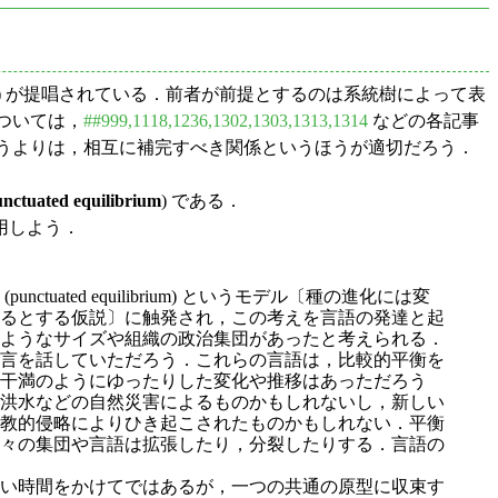
) が提唱されている．前者が前提とするのは系統樹によって表
ついては，
##999,1118,1236,1302,1303,1313,1314
などの各記事
いうよりは，相互に補完すべき関係というほうが適切だろう．
nctuated equilibrium
) である．
用しよう．
d equilibrium) というモデル〔種の進化には変
るとする仮説〕に触発され，この考えを言語の発達と起
ようなサイズや組織の政治集団があったと考えられる．
言を話していただろう．これらの言語は，比較的平衡を
干満のようにゆったりした変化や推移はあっただろう
洪水などの自然災害によるものかもしれないし，新しい
教的侵略によりひき起こされたものかもしれない．平衡
々の集団や言語は拡張したり，分裂したりする．言語の
い時間をかけてではあるが，一つの共通の原型に収束す