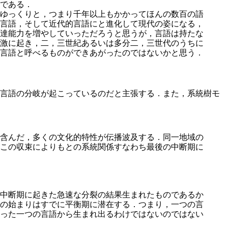
である．
ゆっくりと，つまり千年以上もかかってほんの数百の語
言語，そして近代的言語にと進化して現代の姿になる，
達能力を増やしていっただろうと思うが，言語は持たな
激に起き，二，三世紀あるいは多分二，三世代のうちに
言語と呼べるものができあがったのではないかと思う．
言語の分岐が起こっているのだと主張する．また，系統樹モ
含んだ，多くの文化的特性が伝播波及する．同一地域の
この収束によりもとの系統関係すなわち最後の中断期に
中断期に起きた急速な分裂の結果生まれたものであるか
の始まりはすでに平衡期に潜在する．つまり，一つの言
った一つの言語から生まれ出るわけではないのではない